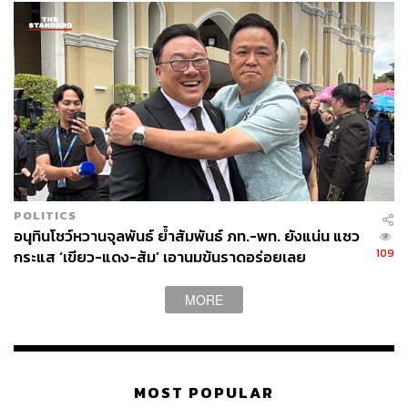
POLITICS
อนุทินโชว์หวานจุลพันธ์ ย้ำสัมพันธ์ ภท.-พท. ยังแน่น แซว
109
กระแส ‘เขียว-แดง-ส้ม’ เอานมข้นราดอร่อยเลย
MORE
MOST POPULAR