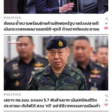
POLITICS
ชัยชนะย้ำความพร้อมฝ่ายค้านซักฟอกรัฐบาลช่วงปลายปี
86
เน้นตรวจสอบผลงานเอกนิติ-ศุภจี ด้านปากท้องประชาชน
POLITICS
เลขาฯ กอ.รมน. แจงงบ 5.7 พันล้านบาท เน้นปกป้องชีวิต
97
ประชาชน-ดับไฟใต้ สวน ‘ทวี’ อย่าใช้วาทกรรมการเมืองทำ
คนทำงานเสียกำลังใจ