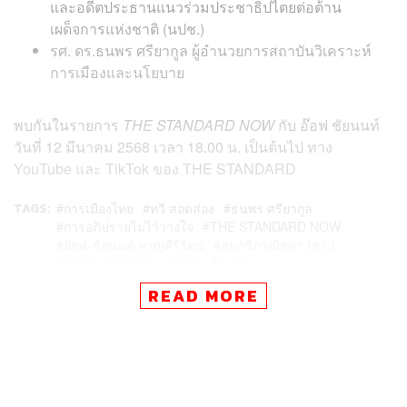
และอดีตประธานแนวร่วมประชาธิปไตยต่อต้าน
เผด็จการแห่งชาติ (นปช.)
รศ. ดร.ธนพร ศรียากูล ผู้อำนวยการสถาบันวิเคราะห์
การเมืองและนโยบาย
พบกันในรายการ
THE STANDARD NOW
กับ อ๊อฟ ชัยนนท์
วันที่ 12 มีนาคม 2568 เวลา 18.00 น. เป็นต้นไป ทาง
YouTube และ TikTok ของ THE STANDARD
TAGS:
การเมืองไทย
ทวี สอดส่อง
ธนพร ศรียากูล
การอภิปรายไม่ไว้วางใจ
THE STANDARD NOW
อ๊อฟ-ชัยนนท์ หาญคีรีรัตน์
สมาชิกวุฒิสภา (สว.)
จตุพร พรหมพันธุ์
ทักษิณ ชินวัตร
READ MORE