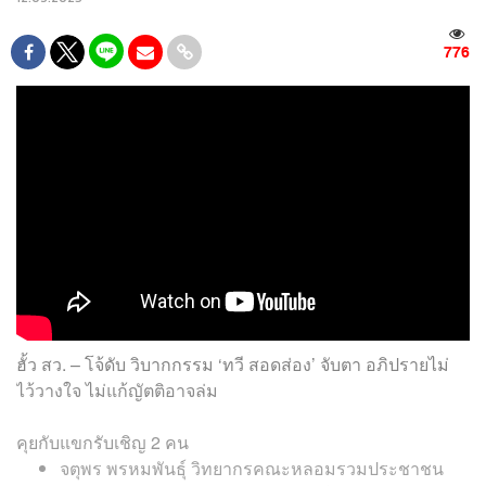
776
ฮั้ว สว. – โจ้ดับ วิบากกรรม ‘ทวี สอดส่อง’ จับตา อภิปรายไม่
ไว้วางใจ ไม่แก้ญัตติอาจล่ม
คุยกับแขกรับเชิญ 2 คน
จตุพร พรหมพันธุ์ วิทยากรคณะหลอมรวมประชาชน