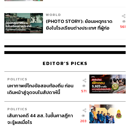
สอบปมขโมยปืนปู่ก่อเหตุ
WORLD
(PHOTO STORY): ย้อนเหตุกราด
561
ยิงในโรงเรียนต่างประเทศ ที่ผู้ก่อ
เหตุเป็นนักเรียน
EDITOR'S PICKS
POLITICS
มหากาพย์โกงข้อสอบท้องถิ่น ก่อน
571
เดินหน้าสู่จุดจบในสัปดาห์นี้
POLITICS
เส้นทางคดี 44 สส. ในชั้นศาลฎีกา
203
จะรู้ผลเมื่อไร