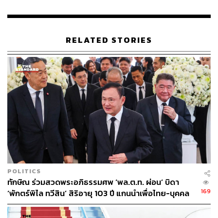
RELATED STORIES
POLITICS
ทักษิณ ร่วมสวดพระอภิธรรมศพ ‘พล.ต.ท. ผ่อน’ บิดา
169
‘พักตร์พิไล ทวีสิน’ สิริอายุ 103 ปี แกนนำเพื่อไทย-บุคคล
หลากวงการร่วมอาลัย