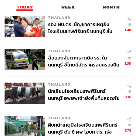
TODAY
WEEK
MONTH
THAILAND
รอง ผบ.ตร. บัญชาการเหตุยิง
1.4K
โรงเรียนเทพศิรินทร์ นนทบุรี สั่ง
ค้นหา 2 รอบยืนยันไร้คนติดค้าง พบ
ศพปู่-ย่าที่บ้านพักผู้ก่อเหตุ
THAILAND
สื่อนอกจับตากราดยิง รร. ใน
1.3K
นนทบุรี ชี้ไทยมีอัตราครอบครองปืน
สูงในระดับต้นของภูมิภาค
THAILAND
นักเรียนโรงเรียนเทพศิรินทร์
830
นนทบุรี อพยพเข้ายังพื้นที่ปลอดภัย
ชั่วคราว หลังเหตุใช้อาวุธปืนภายใน
โรงเรียนคลี่คลาย
THAILAND
คืบหน้าเหตุยิงโรงเรียนเทพศิรินทร์
679
นนทบุรี ดับ 6 ศพ โฆษก ตร. เร่ง