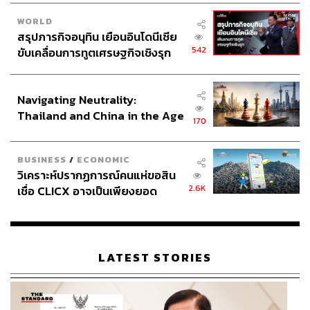
WORLD
สรุปภารกิจอนุทิน เยือนอินโดนีเซีย
542
ขับเคลื่อนการทูตเศรษฐกิจเชิงรุก
ประกาศหุ้นส่วนยุทธศาสตร์ไทย –
อินโดนีเซีย
Navigating Neutrality:
Thailand and China in the Age
170
of a New Global Order
BUSINESS
/
ECONOMIC
วิเคราะห์ปรากฏการณ์คนแห่ขอสิน
2.6K
เชื่อ CLICX อาจเป็นเพียงยอด
ภูเขาน้ำแข็ง ของปัญหาหนี้ครัว
เรือนไทยที่ถูกซุกไว้
LATEST STORIES