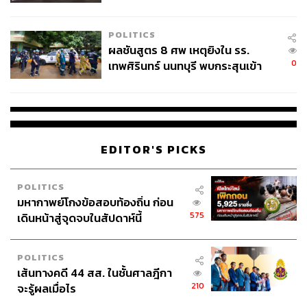
ชั่วคราว หลังเหตุใช้อาวุธปืนภายใน
โรงเรียนคลี่คลาย
POLITICS
ผลชันสูตร 8 ศพ เหตุยิงใน รร.
0
เทพศิรินทร์ นนทบุรี พบกระสุนเข้า
จุดสำคัญ ‘ศีรษะ-หน้าอก’ ครูถูกยิง
4 นัด จากระยะไกล
EDITOR'S PICKS
POLITICS
มหากาพย์โกงข้อสอบท้องถิ่น ก่อน
575
เดินหน้าสู่จุดจบในสัปดาห์นี้
POLITICS
เส้นทางคดี 44 สส. ในชั้นศาลฎีกา
210
จะรู้ผลเมื่อไร