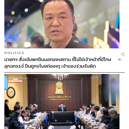
POLITICS
นายกฯ สั่งเข้มพกปืนนอกเคหสถาน ชี้ไม่ใช่เจ้าหน้าที่มีโทษ
...
อุกฉกรรจ์ ปืนถูกขโมยก่อเหตุ เจ้าของร่วมรับผิด