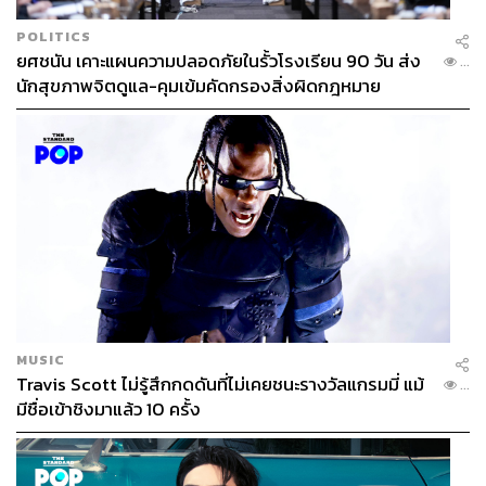
POLITICS
ยศชนัน เคาะแผนความปลอดภัยในรั้วโรงเรียน 90 วัน ส่ง
...
นักสุขภาพจิตดูแล-คุมเข้มคัดกรองสิ่งผิดกฎหมาย
MUSIC
Travis Scott ไม่รู้สึกกดดันที่ไม่เคยชนะรางวัลแกรมมี่ แม้
...
มีชื่อเข้าชิงมาแล้ว 10 ครั้ง