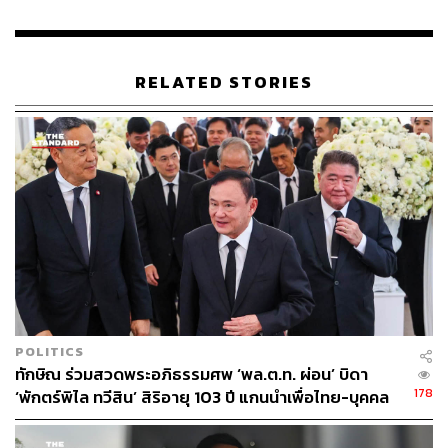
RELATED STORIES
POLITICS
ทักษิณ ร่วมสวดพระอภิธรรมศพ ‘พล.ต.ท. ผ่อน’ บิดา
178
‘พักตร์พิไล ทวีสิน’ สิริอายุ 103 ปี แกนนำเพื่อไทย-บุคคล
หลากวงการร่วมอาลัย