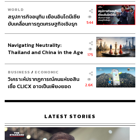
WORLD
สรุปภารกิจอนุทิน เยือนอินโดนีเซีย
544
ขับเคลื่อนการทูตเศรษฐกิจเชิงรุก
ประกาศหุ้นส่วนยุทธศาสตร์ไทย –
อินโดนีเซีย
Navigating Neutrality:
Thailand and China in the Age
175
of a New Global Order
BUSINESS
/
ECONOMIC
วิเคราะห์ปรากฏการณ์คนแห่ขอสิน
2.6K
เชื่อ CLICX อาจเป็นเพียงยอด
ภูเขาน้ำแข็ง ของปัญหาหนี้ครัว
เรือนไทยที่ถูกซุกไว้
LATEST STORIES