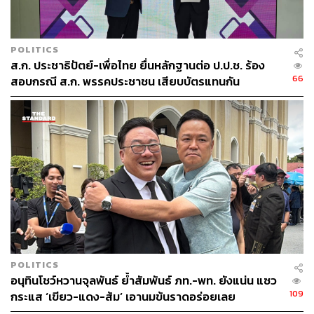
POLITICS
ส.ก. ประชาธิปัตย์-เพื่อไทย ยื่นหลักฐานต่อ ป.ป.ช. ร้อง
66
สอบกรณี ส.ก. พรรคประชาชน เสียบบัตรแทนกัน
POLITICS
อนุทินโชว์หวานจุลพันธ์ ย้ำสัมพันธ์ ภท.-พท. ยังแน่น แซว
109
กระแส ‘เขียว-แดง-ส้ม’ เอานมข้นราดอร่อยเลย