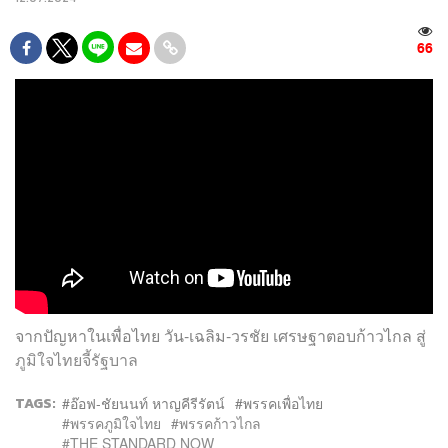
66
จากปัญหาในเพื่อไทย วัน-เฉลิม-วรชัย เศรษฐาตอบก้าวไกล สู่
ภูมิใจไทยจี้รัฐบาล
TAGS:
อ๊อฟ-ชัยนนท์ หาญคีรีรัตน์
พรรคเพื่อไทย
พรรคภูมิใจไทย
พรรคก้าวไกล
THE STANDARD NOW