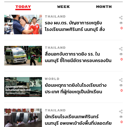
TODAY
WEEK
MONTH
THAILAND
รอง ผบ.ตร. บัญชาการเหตุยิง
0
โรงเรียนเทพศิรินทร์ นนทบุรี สั่ง
ค้นหา 2 รอบยืนยันไร้คนติดค้าง พบ
ศพปู่-ย่าที่บ้านพักผู้ก่อเหตุ
THAILAND
สื่อนอกจับตากราดยิง รร. ใน
0
นนทบุรี ชี้ไทยมีอัตราครอบครองปืน
สูงในระดับต้นของภูมิภาค
WORLD
ย้อนเหตุกราดยิงในโรงเรียนต่าง
0
ประเทศ ที่ผู้ก่อเหตุเป็นนักเรียน
THAILAND
นักเรียนโรงเรียนเทพศิรินทร์
0
นนทบุรี อพยพเข้ายังพื้นที่ปลอดภัย