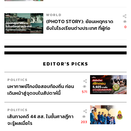
สอบปมขโมยปืนปู่ก่อเหตุ
WORLD
(PHOTO STORY): ย้อนเหตุกราด
0
ยิงในโรงเรียนต่างประเทศ ที่ผู้ก่อ
เหตุเป็นนักเรียน
EDITOR'S PICKS
POLITICS
มหากาพย์โกงข้อสอบท้องถิ่น ก่อน
571
เดินหน้าสู่จุดจบในสัปดาห์นี้
POLITICS
เส้นทางคดี 44 สส. ในชั้นศาลฎีกา
203
จะรู้ผลเมื่อไร