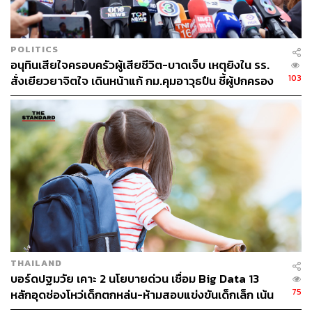
POLITICS
อนุทินเสียใจครอบครัวผู้เสียชีวิต-บาดเจ็บ เหตุยิงใน รร.
103
สั่งเยียวยาจิตใจ เดินหน้าแก้ กม.คุมอาวุธปืน ชี้ผู้ปกครอง
ต้องร่วมรับผิดชอบ
THAILAND
บอร์ดปฐมวัย เคาะ 2 นโยบายด่วน เชื่อม Big Data 13
75
หลักอุดช่องโหว่เด็กตกหล่น-ห้ามสอบแข่งขันเด็กเล็ก เน้น
เรียนรู้ผ่านการเล่น