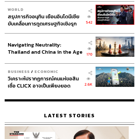
WORLD
สรุปภารกิจอนุทิน เยือนอินโดนีเซีย
542
ขับเคลื่อนการทูตเศรษฐกิจเชิงรุก
ประกาศหุ้นส่วนยุทธศาสตร์ไทย –
อินโดนีเซีย
Navigating Neutrality:
Thailand and China in the Age
170
of a New Global Order
BUSINESS
/
ECONOMIC
วิเคราะห์ปรากฏการณ์คนแห่ขอสิน
2.6K
เชื่อ CLICX อาจเป็นเพียงยอด
ภูเขาน้ำแข็ง ของปัญหาหนี้ครัว
เรือนไทยที่ถูกซุกไว้
LATEST STORIES