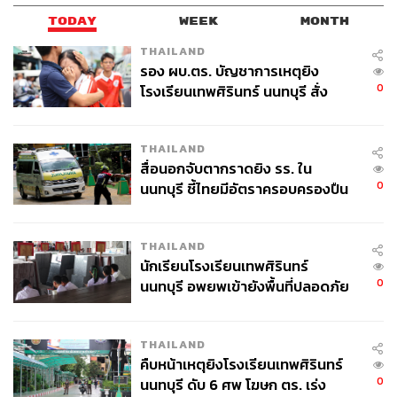
TODAY
WEEK
MONTH
THAILAND
รอง ผบ.ตร. บัญชาการเหตุยิง
0
โรงเรียนเทพศิรินทร์ นนทบุรี สั่ง
ค้นหา 2 รอบยืนยันไร้คนติดค้าง พบ
ศพปู่-ย่าที่บ้านพักผู้ก่อเหตุ
THAILAND
สื่อนอกจับตากราดยิง รร. ใน
0
นนทบุรี ชี้ไทยมีอัตราครอบครองปืน
สูงในระดับต้นของภูมิภาค
THAILAND
นักเรียนโรงเรียนเทพศิรินทร์
0
นนทบุรี อพยพเข้ายังพื้นที่ปลอดภัย
ชั่วคราว หลังเหตุใช้อาวุธปืนภายใน
โรงเรียนคลี่คลาย
THAILAND
คืบหน้าเหตุยิงโรงเรียนเทพศิรินทร์
0
นนทบุรี ดับ 6 ศพ โฆษก ตร. เร่ง