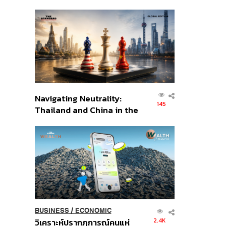
เศรษฐกิจเชิงรุก ประกาศหุ้น
ส่วนยุทธศาสตร์ไทย –
อินโดนีเซีย
Navigating Neutrality:
145
Thailand and China in the
Age of a New Global
Order
BUSINESS
/
ECONOMIC
2.4K
วิเคราะห์ปรากฏการณ์คนแห่