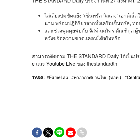
THE STANDARD Daily
ประจำวันที่
27 สิงหาคม 
ไล่เลียงปมขัดแย้ง ‘เซ็นทรัล วิลเลจ’ เอาต์เล
นาน พร้อมปฏิกิริยาจากทั้งเครือเซ็นทรัล, ท
และช่วงพูดคุยพบกับ จัสท์-ณภัทร ตัณฑิกุล ผ
หวังขจัดความขาดแคลนได้จริงหรือ
สามารถติดตาม
THE STANDARD Daily
ได้เป็นป
e
และ
Youtube Live
ของ
thestandardth
TAGS:
FameLab
ท่าอากาศยานไทย (ทอท.)
Centra