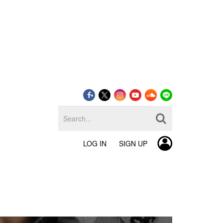
LOG IN
SIGN UP