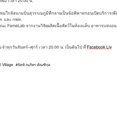
2562
เวลา
20.00
น
.
็ตใหม่ใกล้สนามบินสุวรรณภูมิที่กลายเป็นข้อพิพาทก่อนเปิดบริการเพี
อท. และ กพท.
ู้ชนะ FameLab จากงานวิจัยผลิตเนื้อสัตว์ในห้องแล็บ อาหารแห่งอ
ระจำทุกวันจันทร์
–
ศุกร์
เวลา
20.00
น
.
เป็นต้นไป
ที่
Facebook Liv
l Village
จัสท์-ณภัทร ตัณฑิกุล