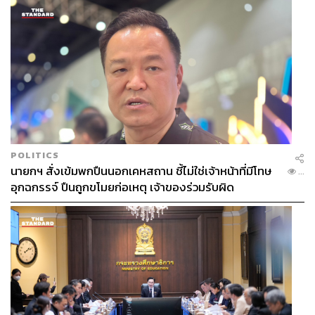
POLITICS
นายกฯ สั่งเข้มพกปืนนอกเคหสถาน ชี้ไม่ใช่เจ้าหน้าที่มีโทษ
...
อุกฉกรรจ์ ปืนถูกขโมยก่อเหตุ เจ้าของร่วมรับผิด