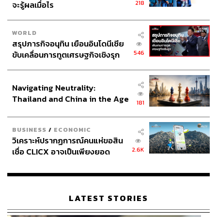
218
จะรู้ผลเมื่อไร
WORLD
สรุปภารกิจอนุทิน เยือนอินโดนีเซีย
546
ขับเคลื่อนการทูตเศรษฐกิจเชิงรุก
ประกาศหุ้นส่วนยุทธศาสตร์ไทย –
อินโดนีเซีย
Navigating Neutrality:
Thailand and China in the Age
181
of a New Global Order
BUSINESS
/
ECONOMIC
วิเคราะห์ปรากฏการณ์คนแห่ขอสิน
2.6K
เชื่อ CLICX อาจเป็นเพียงยอด
ภูเขาน้ำแข็ง ของปัญหาหนี้ครัว
เรือนไทยที่ถูกซุกไว้
LATEST STORIES