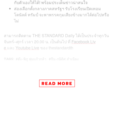
กับตัวเองให้ได้! พร้อมประเด็นข่าวน่าสนใจ
ส่องเลือกตั้งกลางภาคสหรัฐฯ รับโรงเรียนเปิดเทอม
โดนัลด์ ทรัมป์ จะพาพรรคกุมเสียงข้างมากได้ต่อไปหรือ
ไม่
สามารถติดตาม
THE STANDARD Daily
ได้เป็นประจำทุกวัน
จันทร์
–
ศุกร์
เวลา
20.00
น
.
เป็นต้นไป
ที่
Facebook Liv
e
และ
Youtube Live
ของ
thestandardth
TAGS:
ต๊ะ-พิภู พุ่มแก้วกล้า
จีน-กษิดิศ สําเนียง
READ MORE
29