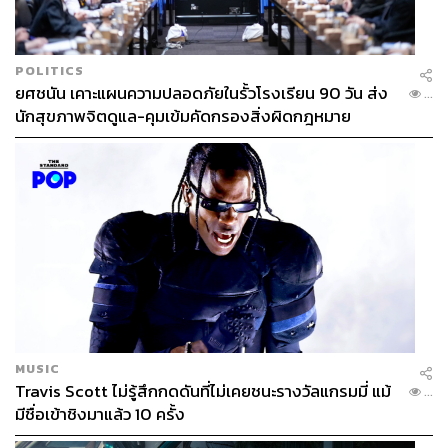
POLITICS
ยศชนัน เคาะแผนความปลอดภัยในรั้วโรงเรียน 90 วัน ส่ง
...
นักสุขภาพจิตดูแล-คุมเข้มคัดกรองสิ่งผิดกฎหมาย
MUSIC
Travis Scott ไม่รู้สึกกดดันที่ไม่เคยชนะรางวัลแกรมมี่ แม้
...
มีชื่อเข้าชิงมาแล้ว 10 ครั้ง