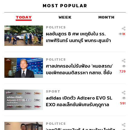
MOST POPULAR
TODAY
WEEK
MONTH
POLITICS
ผลชันสูตร 8 ศพ เหตุยิงใน รร.
1K
เทพศิรินทร์ นนทบุรี พบกระสุนเข้า
จุดสำคัญ ‘ศีรษะ-หน้าอก’ ครูถูกยิง
4 นัด จากระยะไกล
POLITICS
ศาลปกครองไม่รับฟ้อง ‘หมอสรณ’
729
ขอเพิกถอนมติสรรหา กสทช. ชี้ยัง
ไม่ใช่ผู้เดือดร้อนเสียหาย
SPORT
adidas เปิดตัว Adizero EVO SL
591
EXO คอลเล็กชันพิเศษรับฤดูกาล
College Football
POLITICS