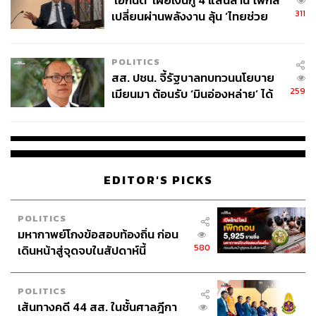
‘เอกนิติ’ เผยเงินกู้ 4 แสนล้าน โฟกัส
311
เปลี่ยนผ่านพลังงาน ลุ้น ‘ไทยช่วย
ไทยพลัส’ เฟส 2 รอประเมินความ
เหมาะสม
POLITICS
สส. ปชน. จี้รัฐบาลทบทวนนโยบาย
259
เมียนมา ต้อนรับ ‘มินอ่องหล่าย’ ได้
แค่สัญญาว่างเปล่า
EDITOR'S PICKS
POLITICS
มหากาพย์โกงข้อสอบท้องถิ่น ก่อน
580
เดินหน้าสู่จุดจบในสัปดาห์นี้
POLITICS
เส้นทางคดี 44 สส. ในชั้นศาลฎีกา