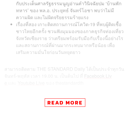
กับประเด็นศาลรัฐธรรมนูญอ่านคำวินิจฉัยปม ‘บ้านพัก
ทหาร’ ของ พล.อ. ประยุทธ์ จันทร์โอชา พบว่าไม่มี
ความผิด และไม่ผิดจริยธรรมร้ายแรง
เรื่องที่สอง เกาะติดสถานการณ์โควิด-19 ที่พบผู้ติดเชื้อ
ชาวไทยอีกครั้ง ชวนฟังมุมมองของภาคธุรกิจท่องเที่ยว
จังหวัดเชียงราย ว่าเตรียมพร้อมรับมือกับเรื่องนี้อย่างไร
และสถานการณ์ที่ผ่านมากระทบมากหรือน้อย เพื่อ
เสริมความมั่นใจก่อนวันหยุดยาว
สามารถติดตาม THE STANDARD Daily ได้เป็นประจำทุกวัน
จันทร์-พฤหัส เวลา 19.00 น. เป็นต้นไป ที่
Facebook Liv
e
และ
Youtube Live
ของ thestandardth
TAGS:
การท่องเที่ยว
ศาลรัฐธรรมนูญ
เชื้อไวรัสโคโรนา
COVID-19
บ้านพักทหาร
ประยุทธ์ จันทร์โอชา
READ MORE
ธุรกิจ
เชียงราย