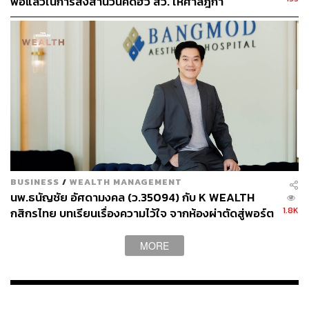
พอแล้วในการส่งสำนวนคดีฮั้ว สว. ให้ศาลฎีกา
BUSINESS
/
WEALTH MANAGEMENT
นพ.ธนัญชัย อัศดามงคล (ว.35094) กับ K WEALTH
1.8K
กสิกรไทย บทเรียนเรื่องความไว้ใจ จากห้องผ่าตัดสู่พอร์ต
การลงทุน [เนื้อหาสนับสนุนโดยธนาคารกสิกรไทย]
MORE