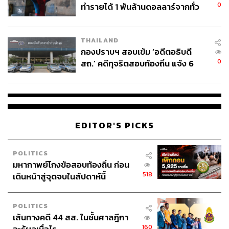
0
ทำรายได้ 1 พันล้านดอลลาร์จากทั่ว
โลกภายใน 6 วัน
THAILAND
กองปราบฯ สอบเข้ม ‘อดีตอธิบดี
0
สถ.’ คดีทุจริตสอบท้องถิ่น แจ้ง 6
ข้อหาหนัก จ่อชง ป.ป.ช. 12 ส.ค. นี้
EDITOR'S PICKS
POLITICS
มหากาพย์โกงข้อสอบท้องถิ่น ก่อน
518
เดินหน้าสู่จุดจบในสัปดาห์นี้
POLITICS
เส้นทางคดี 44 สส. ในชั้นศาลฎีกา
160