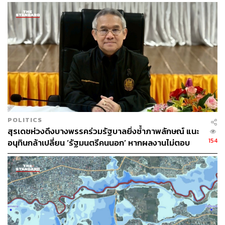
POLITICS
สุรเดชห่วงดึงบางพรรคร่วมรัฐบาลยิ่งซ้ำภาพลักษณ์ แนะ
154
อนุทินกล้าเปลี่ยน ‘รัฐมนตรีคนนอก’ หากผลงานไม่ตอบ
โจทย์ เปิดทางคนเก่งช่วยประเทศ