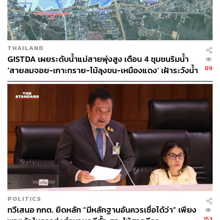
THAILAND
GISTDA เผยระดับน้ำแม่สายพุ่งสูง เตือน 4 ชุมชนริมน้ำ
89
‘สายลมจอย-เกาะทราย-ไม้ลุงขน-เหมืองแดง’ เฝ้าระวังน้ำ
ท่วมฉับพลัน
POLITICS
ทวีเสนอ กกต. ยึดหลัก “มีหลักฐานอันควรเชื่อได้ว่า” เพียง
153