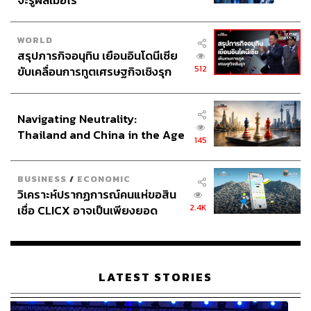
จะรู้ผลเมื่อไร
WORLD
สรุปภารกิจอนุทิน เยือนอินโดนีเซีย
512
ขับเคลื่อนการทูตเศรษฐกิจเชิงรุก
ประกาศหุ้นส่วนยุทธศาสตร์ไทย –
อินโดนีเซีย
Navigating Neutrality:
Thailand and China in the Age
145
of a New Global Order
BUSINESS
/
ECONOMIC
วิเคราะห์ปรากฏการณ์คนแห่ขอสิน
2.4K
เชื่อ CLICX อาจเป็นเพียงยอด
ภูเขาน้ำแข็ง ของปัญหาหนี้ครัว
เรือนไทยที่ถูกซุกไว้
LATEST STORIES