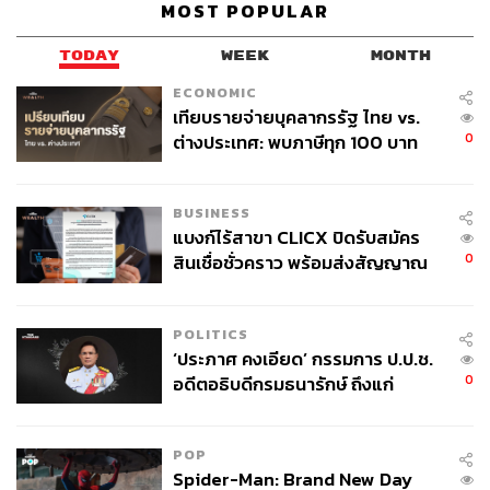
MOST POPULAR
TODAY
WEEK
MONTH
ECONOMIC
เทียบรายจ่ายบุคลากรรัฐ ไทย vs.
0
ต่างประเทศ: พบภาษีทุก 100 บาท
ของคนไทยใช้ไปกับข้าราชการเฉียด
40 บาท
BUSINESS
แบงก์ไร้สาขา CLICX ปิดรับสมัคร
0
สินเชื่อชั่วคราว พร้อมส่งสัญญาณ
เตือนกลุ่มกู้เงินผิดวัตถุประสงค์-ให้
ข้อมูลเท็จ เตรียมดำเนินคดีเด็ดขาด
POLITICS
‘ประภาศ คงเอียด’ กรรมการ ป.ป.ช.
0
อดีตอธิบดีกรมธนารักษ์ ถึงแก่
อนิจกรรม
POP
Spider-Man: Brand New Day