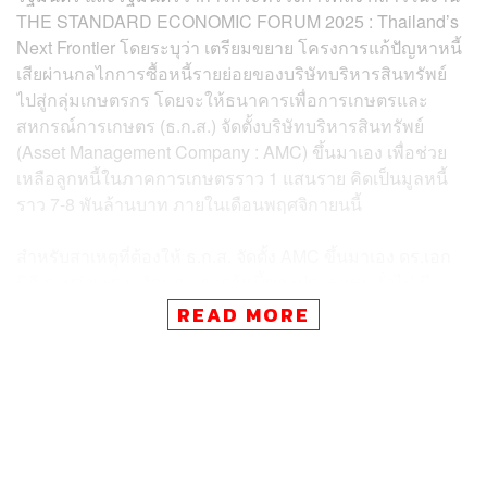
THE STANDARD ECONOMIC FORUM 2025 : Thailand’s
Next Frontier โดยระบุว่า เตรียมขยาย โครงการแก้ปัญหาหนี้
เสียผ่านกลไกการซื้อหนี้รายย่อยของบริษัทบริหารสินทรัพย์
ไปสู่กลุ่มเกษตรกร โดยจะให้ธนาคารเพื่อการเกษตรและ
สหกรณ์การเกษตร (ธ.ก.ส.) จัดตั้งบริษัทบริหารสินทรัพย์
(Asset Management Company : AMC) ขึ้นมาเอง เพื่อช่วย
เหลือลูกหนี้ในภาคการเกษตรราว 1 แสนราย คิดเป็นมูลหนี้
ราว 7-8 พันล้านบาท ภายในเดือนพฤศจิกายนนี้
สำหรับสาเหตุที่ต้องให้ ธ.ก.ส. จัดตั้ง AMC ขึ้นมาเอง ดร.เอก
นิติ ระบุว่าเพราะลักษณะการกู้หนี้ของประชาชนทั่วไป มี
พฤติกรรมต่างจากประชากรในภาคการเกษตร จึงจำเป็นต้อง
READ MORE
ให้ ธ.ก.ส. ซึ่งมีความเข้าใจ และรู้จักตัวเกษตรกรเป็นผู้ดูแล
“ถ้าจะให้บริษัทบริหารสินทรัพย์สุขุมวิท จำกัด (SAM) มาทำก็
คงจะไม่เข้าใจ” ดร.เอกนิติกล่าว พร้อมระบุว่า การให้ธ.ก.ส.
มาจัดตั้ง AMC ใหม่ จะมีลักษณะคล้ายกับการจัดตั้ง JV AMC
อย่าง ‘บริษัท บริหารสินทรัพย์อารีย์ จำกัด’ หรือ ARI-AMC