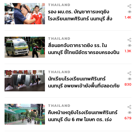
THAILAND
รอง ผบ.ตร. บัญชาการเหตุยิง
1.4K
โรงเรียนเทพศิรินทร์ นนทบุรี สั่ง
ค้นหา 2 รอบยืนยันไร้คนติดค้าง พบ
ศพปู่-ย่าที่บ้านพักผู้ก่อเหตุ
THAILAND
สื่อนอกจับตากราดยิง รร. ใน
1.3K
นนทบุรี ชี้ไทยมีอัตราครอบครองปืน
สูงในระดับต้นของภูมิภาค
THAILAND
นักเรียนโรงเรียนเทพศิรินทร์
830
นนทบุรี อพยพเข้ายังพื้นที่ปลอดภัย
ชั่วคราว หลังเหตุใช้อาวุธปืนภายใน
โรงเรียนคลี่คลาย
THAILAND
คืบหน้าเหตุยิงโรงเรียนเทพศิรินทร์
679
นนทบุรี ดับ 6 ศพ โฆษก ตร. เร่ง
สอบปมขโมยปืนปู่ก่อเหตุ