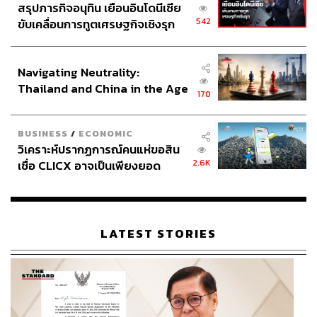
สรุปภารกิจอนุทิน เยือนอินโดนีเซีย
542
ขับเคลื่อนการทูตเศรษฐกิจเชิงรุก
ประกาศหุ้นส่วนยุทธศาสตร์ไทย –
อินโดนีเซีย
Navigating Neutrality:
Thailand and China in the Age
170
of a New Global Order
BUSINESS
/
ECONOMIC
วิเคราะห์ปรากฏการณ์คนแห่ขอสิน
2.6K
เชื่อ CLICX อาจเป็นเพียงยอด
ภูเขาน้ำแข็ง ของปัญหาหนี้ครัว
เรือนไทยที่ถูกซุกไว้
LATEST STORIES