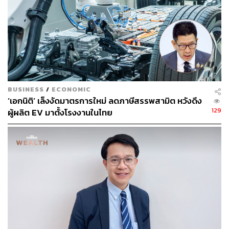
ABOUT THE AUTHOR
ปวริศ อำนวยพรไพศาล
Content Creator สำนักข่าว THE
STANDARD WEALTH
BUSINESS
/
ECONOMIC
‘เอกนิติ’ เล็งงัดมาตรการใหม่ ลดภาษีสรรพสามิต หวังดึง
129
ผู้ผลิต EV มาตั้งโรงงานในไทย