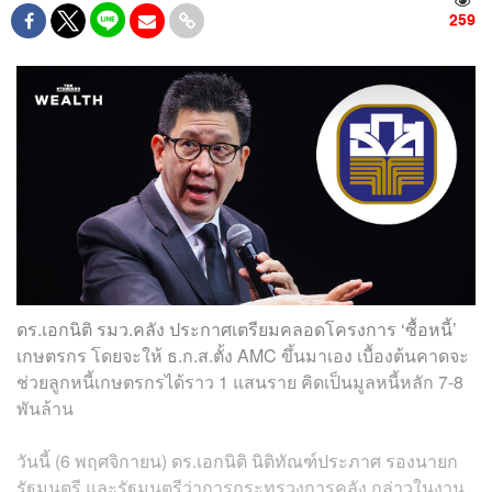
259
ดร.เอกนิติ รมว.คลัง ประกาศเตรียมคลอดโครงการ ‘ซื้อหนี้’
เกษตรกร โดยจะให้ ธ.ก.ส.ตั้ง AMC ขึ้นมาเอง เบื้องต้นคาดจะ
ช่วยลูกหนี้เกษตรกรได้ราว 1 แสนราย คิดเป็นมูลหนี้หลัก 7-8
พันล้าน
วันนี้ (6 พฤศจิกายน) ดร.เอกนิติ นิติทัณฑ์ประภาศ รองนายก
รัฐมนตรี และรัฐมนตรีว่าการกระทรวงการคลัง กล่าวในงาน