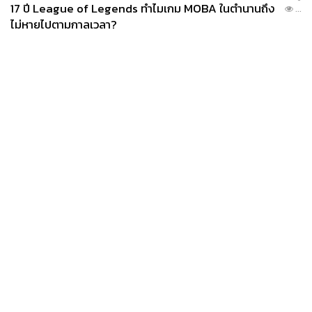
17 ปี League of Legends ทำไมเกม MOBA ในตำนานถึง
...
ไม่หายไปตามกาลเวลา?
News
Wealth
Pop
Podcast
Video
Now
Opinion
Careers
Events
Privacy
About
Contact
Policy
FOR
ADVERTISING
MEMBERSHIP