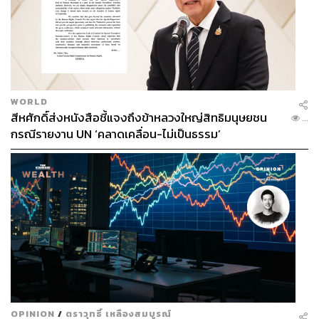
WORLD
สีหศักดิ์ส่งหนังสือชี้แจงถึงข้าหลวงใหญ่สิทธิมนุษยชน
...
กรณีรายงาน UN ‘คลาดเคลื่อน-ไม่เป็นธรรม’
OPINION
/
ตราวุทธิ์ เหลืองสมบูรณ์