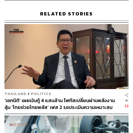
RELATED STORIES
TAGS:
ซื้อหนี้ประชาชน
เศรษฐกิจไทย
THE STANDARD ECONOMIC FORUM 2025
กระทรวงการคลัง
เกษตรกร
หนี้เสีย
AMC
THE STANDARD ECONOMIC FORUM
รัฐมนตรีว่าการกระทรวงการคลัง
SAM
บริษัทบริหารสินทรัพย์
THAILAND
/
POLITICS
‘เอกนิติ’ เผยเงินกู้ 4 แสนล้าน โฟกัสเปลี่ยนผ่านพลังงาน
23
ลุ้น ‘ไทยช่วยไทยพลัส’ เฟส 2 รอประเมินความเหมาะสม
259