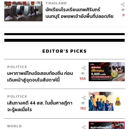
THAILAND
จ่ายหนี้-แอบระบุแบรนด์
นักเรียนโรงเรียนเทพศิรินทร์
0
นนทบุรี อพยพเข้ายังพื้นที่ปลอดภัย
ชั่วคราว หลังเหตุใช้อาวุธปืนภายใน
โรงเรียนคลี่คลาย
EDITOR'S PICKS
POLITICS
มหากาพย์โกงข้อสอบท้องถิ่น ก่อน
555
เดินหน้าสู่จุดจบในสัปดาห์นี้
POLITICS
เส้นทางคดี 44 สส. ในชั้นศาลฎีกา
192
จะรู้ผลเมื่อไร
WORLD