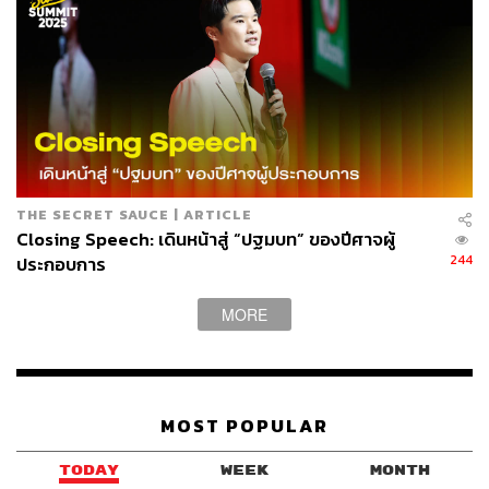
เซ็นรับรองมอบอำนาจในการเปลี่ยนชื่อผู้ถือบัตร
หมายเหตุ :
หากเคยทำการเปลี่ยนชื่อทางระบบออนไลน์แล้ว
ขอสงวนสิทธิ์ไม่อนุญาตให้ทำการเปลี่ยนแปลงชื่อผู้ถือบัตร
เป็นครั้งที่ 2
โดยหากต้องการเข้าร่วมงานจะต้องแสดงสำเนา
บัตรประจำตัวประชาชน / ใบขับขี่ / หนังสือเดินทาง หรือ
เอกสารทางราชการของผู้ที่มีชื่อตรงกับบนบัตร พร้อมเซ็น
THE SECRET SAUCE | ARTICLE
รับรองมอบสิทธิ์ในการเข้าร่วมงานเท่านั้น
Closing Speech: เดินหน้าสู่ “ปฐมบท” ของปีศาจผู้
244
ประกอบการ
MORE
MOST POPULAR
TODAY
WEEK
MONTH