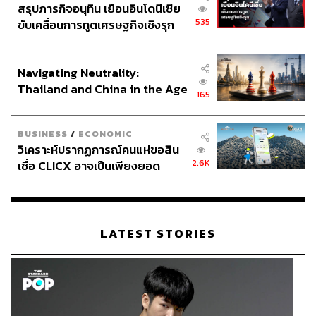
สรุปภารกิจอนุทิน เยือนอินโดนีเซีย
535
ขับเคลื่อนการทูตเศรษฐกิจเชิงรุก
ประกาศหุ้นส่วนยุทธศาสตร์ไทย –
Expertise Room @โรงภาพยนตร์ krungsri IMAX
อินโดนีเซีย
Navigating Neutrality:
Thailand and China in the Age
เริ่มเปิดประตูห้องก่อนเริ่มแต่ละ Session 10 นาที
165
of a New Global Order
สำหรับท่านที่ต้องการ Walk-in สามารถลงทะเบียนหน้า
งานก่อนเริ่มแต่ละ Session 45 นาที บริเวณ Expertise
BUSINESS
/
ECONOMIC
Room
วิเคราะห์ปรากฏการณ์คนแห่ขอสิน
2.6K
เชื่อ CLICX อาจเป็นเพียงยอด
ภูเขาน้ำแข็ง ของปัญหาหนี้ครัว
เงื่อนไขการเข้าบริเวณ Expertise Room
เรือนไทยที่ถูกซุกไว้
สำหรับท่านที่ลงทะเบียนล่วงหน้าผ่าน Zipevent
LATEST STORIES
สามารถเข้าพื้นที่ได้ก่อนเริ่มแต่ละ Session 10
นาที หากมาหลังจากที่เริ่มแต่ละ Session ไปแล้ว
15 นาที ที่นั่งของท่านจะถูกส่งต่อให้ผู้เข้าร่วม
งานท่านอื่น