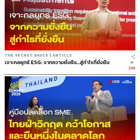
QR Code ที่ได้รับทางอีเมลจาก Zipevent
บัตรประชาชน/ใบขับขี่/หนังสือเดินทาง สำหรับยืนยันตัว
ตนก่อนเข้าพื้นที่งาน
มีการตรวจบัตรประชาชน/ใบขับขี่/หนังสือเดินทาง
พร้อม Badge เข้างานในชื่อเดียวกัน ทั้งนี้หากชื่อ-
นามสกุลไม่ตรงกัน หรือไม่มี Badge ทางทีมงานขอ
THE SECRET SAUCE | ARTICLE
สงวนสิทธิ์ในการเข้าพื้นที่งาน
เจาะกลยุทธ์ ESG: จากความยั่งยืน…สู่กำไรที่ยั่งยืน
239