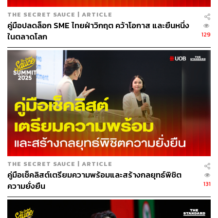
THE SECRET SAUCE | ARTICLE
คู่มือปลดล็อก SME ไทยฝ่าวิกฤต คว้าโอกาส และยืนหนึ่ง
129
ในตลาดโลก
การเปลี่ยนชื่อหน้างาน
THE SECRET SAUCE | ARTICLE
ต้องมาดำเนินการก่อนงานเริ่ม 1 ชั่วโมง
คู่มือเช็คลิสต์เตรียมความพร้อมและสร้างกลยุทธ์พิชิต
131
ความยั่งยืน
กรุณาเตรียม
สำเนาบัตรประจำตัวประชาชน/ใบขับขี่/หนังสือเดินทาง
หรือเอกสารทางราชการ ของผู้ถือบัตรเดิม