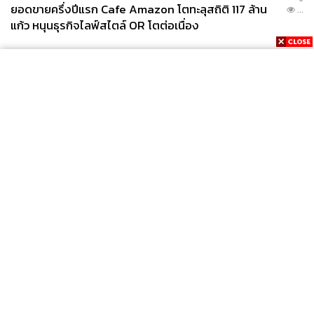
ยอดขายครึ่งปีแรก Cafe Amazon โตทะลุสถิติ 117 ล้าน
...
แก้ว หนุนธุรกิจไลฟ์สไตล์ OR โตต่อเนื่อง
News
Wealth
Pop
Podcast
Video
Now
Opinion
Careers
Events
Privacy
About
Contact
Policy
FOR
ADVERTISING
MEMBERSHIP