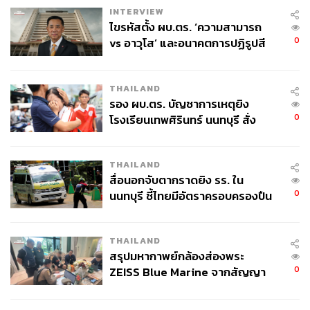
INTERVIEW
ไขรหัสตั้ง ผบ.ตร. ‘ความสามารถ
0
vs อาวุโส’ และอนาคตการปฏิรูปสี
กากี กับ พล.ต.อ. เอก อังสนานนท์
THAILAND
รอง ผบ.ตร. บัญชาการเหตุยิง
0
โรงเรียนเทพศิรินทร์ นนทบุรี สั่ง
ค้นหา 2 รอบยืนยันไร้คนติดค้าง พบ
ศพปู่-ย่าที่บ้านพักผู้ก่อเหตุ
THAILAND
สื่อนอกจับตากราดยิง รร. ใน
0
นนทบุรี ชี้ไทยมีอัตราครอบครองปืน
Main Stage
สูงในระดับต้นของภูมิภาค
ควรมาก่อนเริ่มแต่ละ Session 15 นาที เพื่อไม่ให้คุณ
THAILAND
สรุปมหากาพย์กล้องส่องพระ
พลาดเนื้อหาช่วงแรกของ Session นั้นๆ
0
ZEISS Blue Marine จากสัญญา
ที่นั่งภายในงานไม่ได้มีการกำหนดเฉพาะ (First come,
ผลิต 8.3 ล้าน สู่ข้อพิพาท ‘มา
first served) ทางผู้จัดไม่อนุญาตให้ท่านวางสิ่งของจอง
เวลล์ฯ’ ฟ้อง ‘โทน บางแค’ ผิดนัด
ที่นั่ง