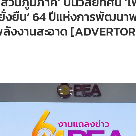
วนภูมิภาค’ บนวิสัยทัศน์ ‘ไฟฟ
งยั่งยืน’ 64 ปีแห่งการพัฒนา
้วยพลังงานสะอาด [ADVERTO