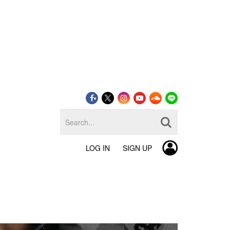
LOG IN
SIGN UP