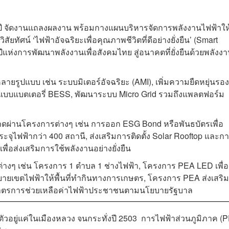
ปี จัดงานแถลงผลงาน พร้อมกางแผนบริหารจัดการพลังงานไฟฟ้าให
สัยทัศน์ ‘ไฟฟ้าอัจฉริยะเพื่อคุณภาพชีวิตที่ดีอย่างยั่งยืน’ (Smart
 ปีแห่งการพัฒนาพลังงานเพื่อสังคมไทย สู่อนาคตที่ยั่งยืนด้วยพลังง
รูปแบบ เช่น ระบบมิเตอร์อัจฉริยะ (AMI), เพิ่มความยืดหยุ่นรอง
แบบแบตเตอรี่ BESS, พัฒนาระบบ Micro Grid รวมถึงแพลตฟอร์ม
าดผ่านโครงการต่างๆ เช่น การออก ESG Bond หรือพันธบัตรเพื่อ
ระจุไฟฟ้ากว่า 400 สถานี, ส่งเสริมการติดตั้ง Solar Rooftop และก
่อส่งเสริมการใช้พลังงานอย่างยั่งยืน
างๆ เช่น โครงการ 1 ตำบล 1 ช่างไฟฟ้า, โครงการ PEA LED เพื่อ
ยายเขตไฟฟ้าให้พื้นที่ทำกินทางการเกษตร, โครงการ PEA ส่งเสริม
มาตรการช่วยเหลือค่าไฟฟ้าประชาชนตามนโยบายรัฐบาล
กตัวอยู่แค่ในเมืองหลวง จนกระทั่งปี 2503 การไฟฟ้าส่วนภูมิภาค (