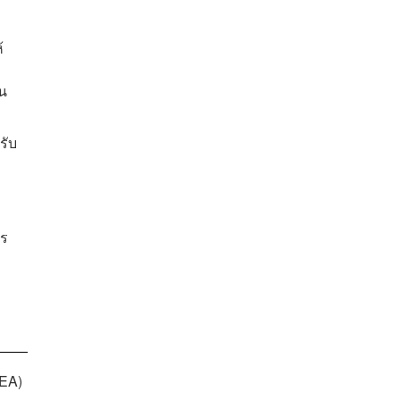
้
าน
รับ
าร
PEA)