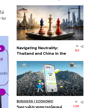
เศรษฐกิจเชิงรุก ประกาศหุ้น
ส่วนยุทธศาสตร์ไทย –
ให้
อินโดนีเซีย
 for
Navigating Neutrality:
163
Thailand and China in the
Age of a New Global
Order
BUSINESS
/
ECONOMIC
2.6K
วิเคราะห์ปรากฏการณ์คนแห่