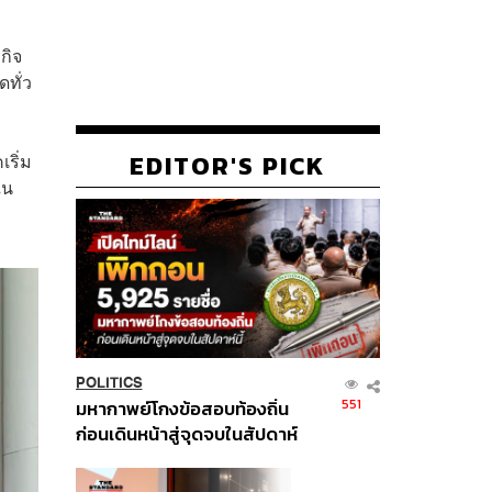
กิจ
ทั่ว
EDITOR'S PICK
ริ่ม
ใน
POLITICS
551
มหากาพย์โกงข้อสอบท้องถิ่น
ก่อนเดินหน้าสู่จุดจบในสัปดาห์
นี้