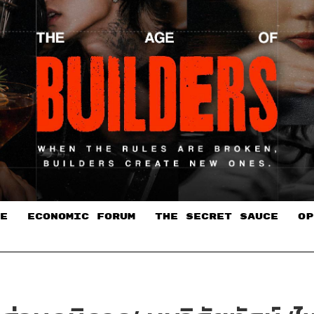
E
ECONOMIC FORUM
THE SECRET SAUCE​
OP