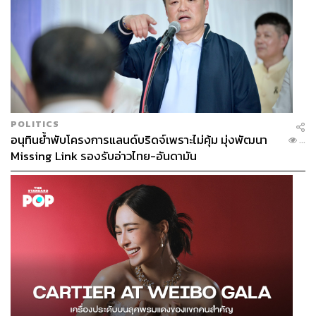
POLITICS
อนุทินย้ำพับโครงการแลนด์บริดจ์เพราะไม่คุ้ม มุ่งพัฒนา
...
Missing Link รองรับอ่าวไทย-อันดามัน