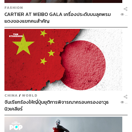
FASHION
CARTIER AT WEIBO GALA เครื่องประดับบนลุคพรม
...
แดงของแขกคนสำคัญ
CHINA
/
WORLD
จีนเรียกร้องให้ญี่ปุ่นยุติการพิจารณาครอบครองอาวุธ
...
นิวเคลียร์