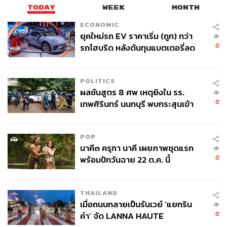
TODAY
WEEK
MONTH
ECONOMIC
ยุคใหม่รถ EV ราคาเริ่ม (ถูก) กว่า
0
รถไฮบริด หลังต้นทุนแบตเตอรี่ลด
ลง - จีนแห่บุกตลาดเกิดใหม่
POLITICS
ผลชันสูตร 8 ศพ เหตุยิงใน รร.
0
เทพศิรินทร์ นนทบุรี พบกระสุนเข้า
จุดสำคัญ ‘ศีรษะ-หน้าอก’ ครูถูกยิง
4 นัด จากระยะไกล
POP
นาคี๓ ครุฑา นาคี เผยภาพชุดแรก
0
พร้อมปักวันฉาย 22 ต.ค. นี้
THAILAND
เมื่อถนนกลายเป็นรันเวย์ ‘แยกริน
0
คำ’ จัด LANNA HAUTE