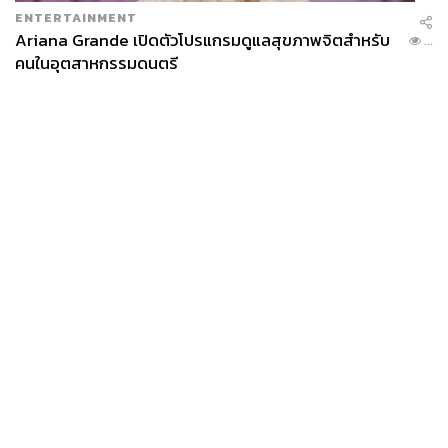
ENTERTAINMENT
Ariana Grande เปิดตัวโปรแกรมดูแลสุขภาพจิตสำหรับ
...
คนในอุตสาหกรรมดนตรี
News
Wealth
Pop
Podcast
Video
Now
Opinion
Careers
Events
Privacy
About
Contact
Policy
FOR
ADVERTISING
MEMBERSHIP