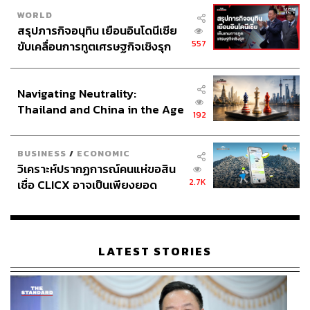
WORLD
สรุปภารกิจอนุทิน เยือนอินโดนีเซีย
557
ขับเคลื่อนการทูตเศรษฐกิจเชิงรุก
ประกาศหุ้นส่วนยุทธศาสตร์ไทย –
อินโดนีเซีย
Navigating Neutrality:
Thailand and China in the Age
192
of a New Global Order
BUSINESS
/
ECONOMIC
วิเคราะห์ปรากฏการณ์คนแห่ขอสิน
2.7K
เชื่อ CLICX อาจเป็นเพียงยอด
ภูเขาน้ำแข็ง ของปัญหาหนี้ครัว
เรือนไทยที่ถูกซุกไว้
LATEST STORIES