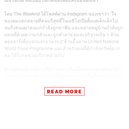
โดย The Weeknd ได้โพสต์ผ่าน Instagram ของเขาว่า ‘ใจ
ของผมแตกสลายที่คนบริสุทธิ์ในเอธิโอเปียตั้งแต่เด็กเล็กไป
จนถึงคนเฒ่าคนแก่กำลังถูกฆ่าฟัน และหลายหมู่บ้านกำลังถูก
แทนที่ด้วยความกลัวและถูกทำลาย ผมจะบริจาคเงิน 1 ล้าน
ดอลลาร์เพื่อแจกแจกอาหาร 2 ล้านมื้อผ่าน United Nations
World Food Programme และสำหรับคนที่มีกําลังทรัพย์มาก
พอ ได้โปรดช่วยบริจาคด้วยกัน’
ความขัดแย้งระหว่างรัฐบาลกลางในเมืองหลวงอาดดิสอาบา
บาและภูมิภาคทิเกรย์ ที่นำไปสู่สงครามในพื้นที่และก่อให้เกิด
การสูญเสียอย่างใหญ่หลวงในครั้งนี้ เริ่มต้นขึ้นตั้งแต่เดือน
พฤศจิกายนเมื่อปีก่อน (2020) และยังคงดำเนินมาถึงปัจจุบัน
READ MORE
โดยไม่มีทีท่าว่าจะจบลง โดยในขณะที่ประชาชนมากกว่า
สองล้านคนกลายเป็นคนไร้บ้านจากพิษสงคราม และกลาย
เป็นผู้อพยพที่ได้รับความลำบากเป็นอย่างมาก
การที่เป็นกระบอกเสียงและออกมาให้ความช่วยเหลือในครั้ง