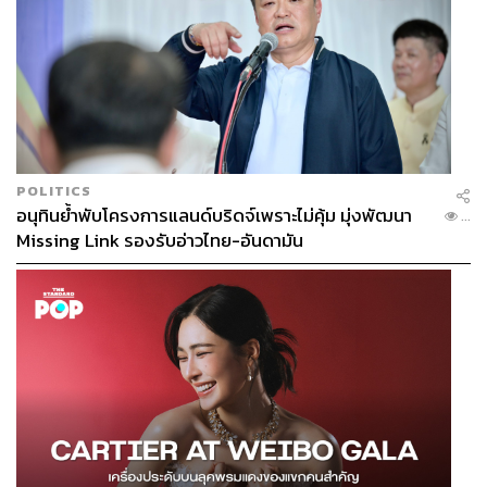
POLITICS
อนุทินย้ำพับโครงการแลนด์บริดจ์เพราะไม่คุ้ม มุ่งพัฒนา
...
Missing Link รองรับอ่าวไทย-อันดามัน