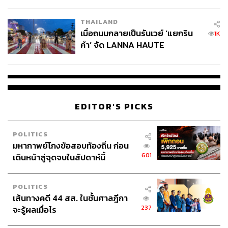
College Football
THAILAND
เมื่อถนนกลายเป็นรันเวย์ ‘แยกริน
1K
คำ’ จัด LANNA HAUTE
COUTURE กลางสายฝน
EDITOR'S PICKS
POLITICS
มหากาพย์โกงข้อสอบท้องถิ่น ก่อน
601
เดินหน้าสู่จุดจบในสัปดาห์นี้
POLITICS
เส้นทางคดี 44 สส. ในชั้นศาลฎีกา
237
จะรู้ผลเมื่อไร