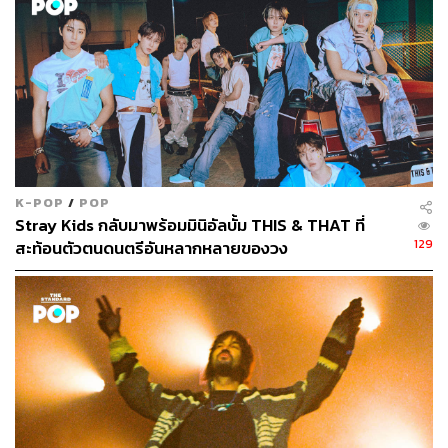
K-POP
/
POP
Stray Kids กลับมาพร้อมมินิอัลบั้ม THIS & THAT ที่
129
สะท้อนตัวตนดนตรีอันหลากหลายของวง