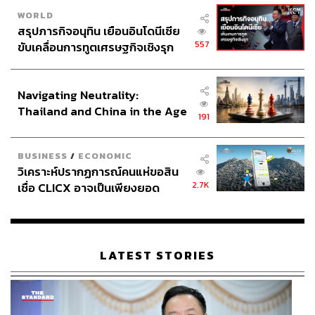
WORLD
สรุปภารกิจอนุทิน เยือนอินโดนีเซีย
557
ขับเคลื่อนการทูตเศรษฐกิจเชิงรุก
ประกาศหุ้นส่วนยุทธศาสตร์ไทย –
อินโดนีเซีย
Navigating Neutrality:
Thailand and China in the Age
191
of a New Global Order
BUSINESS
/
ECONOMIC
วิเคราะห์ปรากฏการณ์คนแห่ขอสิน
2.7K
เชื่อ CLICX อาจเป็นเพียงยอด
ภูเขาน้ำแข็ง ของปัญหาหนี้ครัว
เรือนไทยที่ถูกซุกไว้
LATEST STORIES