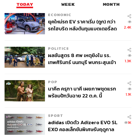
TODAY
WEEK
MONTH
ECONOMIC
ยุคใหม่รถ EV ราคาเริ่ม (ถูก) กว่า
2.4K
รถไฮบริด หลังต้นทุนแบตเตอรี่ลด
ลง - จีนแห่บุกตลาดเกิดใหม่
POLITICS
ผลชันสูตร 8 ศพ เหตุยิงใน รร.
1.3K
เทพศิรินทร์ นนทบุรี พบกระสุนเข้า
จุดสำคัญ ‘ศีรษะ-หน้าอก’ ครูถูกยิง
4 นัด จากระยะไกล
POP
นาคี๓ ครุฑา นาคี เผยภาพชุดแรก
1.1K
พร้อมปักวันฉาย 22 ต.ค. นี้
SPORT
adidas เปิดตัว Adizero EVO SL
1K
EXO คอลเล็กชันพิเศษรับฤดูกาล