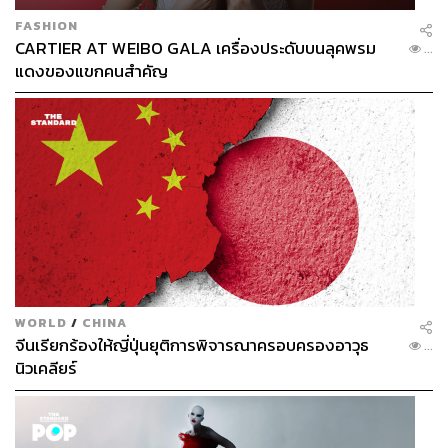
FASHION
CARTIER AT WEIBO GALA เครื่องประดับบนลุคพรม
...
แดงของแขกคนสำคัญ
WORLD
/
CHINA
จีนเรียกร้องให้ญี่ปุ่นยุติการพิจารณาครอบครองอาวุธ
...
นิวเคลียร์