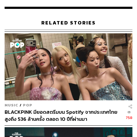
TAGS:
Spotify
Taylor Swift
Midnights
อัลบั้ม
The Tortured Poets Department
RELATED STORIES
263
ABOUT THE AUTHOR
พิมพ์ คำภีร์
MUSIC
/
POP
นักเขียนกองบรรณาธิการคัลเจอร์ สำนักข่าว
BLACKPINK มียอดสตรีมบน Spotify จากประเทศไทย
THE STANDARD
758
สูงถึง 536 ล้านครั้ง ตลอด 10 ปีที่ผ่านมา