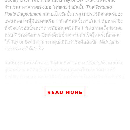
จำนวนมหาศาลของเธอ โดยเผยว่าอัลบั้ม
The Tortured
Poets Department
กลายเป็นอัลบั้มแรกในประวัติศาสตร์ของ
แพลตฟอร์มที่มียอดสตรีม 1 พันล้านครั้งภายใน 1 สัปดาห์ ซึ่ง
ที่จริงแล้วอัลบั้มดังกล่าวมียอดสตรีมถึง 1 พันล้านครั้งก่อนจะ
ครบ 7 วันหลังการเปิดตัวด้วยซ้ำ ความสำเร็จในครั้งนี้ส่งผล
ให้ Taylor Swift สามารถทุบสถิติเก่าซึ่งคืออัลบั้ม
Midnights
ของเธอเองได้สำเร็จ
อัลบั้มชุดก่อนหน้าของ Taylor Swift อย่าง
Midnights
เคยเป็น
ผู้ถือครองสถิติอัลบั้มที่มียอดสตรีมสูงสุดในประวัติศาสตร์
Spotify ด้วยยอดสตรีม 184 ล้านครั้งภายในหนึ่งวัน ซึ่งสำหรับ
ผลงานชุด
The Tortured Poets Department
นั้นมียอดสตรีม
ทะลุ 300 ล้านครั้งภายในวันแรกของการเปิดตัว และแม้ว่าจะ
READ MORE
ยังไม่มีการเปิดเผยผลสรุปยอดขายโดยรวมของอัลบั้มชุดนี้
จนกว่าจะสิ้นสุดสัปดาห์ แต่ก็มีการคาดการณ์ว่า
The
Tortured Poets Department
น่าจะมียอดขายเกิน 2 ล้านยูนิต
เลยทีเดียว