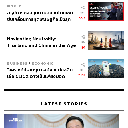
WORLD
สรุปภารกิจอนุทิน เยือนอินโดนีเซีย
557
ขับเคลื่อนการทูตเศรษฐกิจเชิงรุก
ประกาศหุ้นส่วนยุทธศาสตร์ไทย –
อินโดนีเซีย
Navigating Neutrality:
Thailand and China in the Age
191
of a New Global Order
BUSINESS
/
ECONOMIC
วิเคราะห์ปรากฏการณ์คนแห่ขอสิน
2.7K
เชื่อ CLICX อาจเป็นเพียงยอด
ภูเขาน้ำแข็ง ของปัญหาหนี้ครัว
เรือนไทยที่ถูกซุกไว้
LATEST STORIES