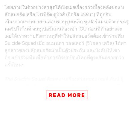
โดยภายในตัวอย่างล่าสุดได้เปิดเผยเรื่องราวเบื้องหลังของ บ
ลัดสปอร์ต หรือ โรเบิร์ต ดูบัวส์ (อิดริส เอลบา) ที่ถูกจับ
เนื่องจากเขาพยายามลอบฆ่าบุรุษเหล็ก ซูเปอร์แมน ด้วยกระสุ
นคริปโตไนต์ จนซูเปอร์แมนต้องเข้า ICU ก่อนที่ตัวอย่างจะ
เผยให้เราทราบถึงสาเหตุที่ทำให้บลัดสปอร์ตต้องเข้าร่วมทีม
Suicide Squad เมื่อ อแมนดา วอลเลอร์ (วิโอลา เดวิส) ได้พา
ลูกสาวของบลัดสปอร์ตมาเป็นตัวประกัน และบังคับให้เขา
ต้องเข้าร่วมทีมเพื่อทำภารกิจปกป้องโลกที่ดูจะอันตรายกว่า
ครั้งไหนๆ
The Suicide Squad
คือผลงานเรื่องล่าสุดของ เจมส์ กันน์ ผู้
กำกับและมือเขียนบทฝีมือจัดจ้านที่คอภาพยนตร์ซูเปอร์ฮีโร่
รู้จักเป็นอย่างดีจาก
Guardians of the Galaxy
ทั้งสองภาค
READ MORE
พร้อมด้วยทัพนักแสดงจาก
Suicide Squad
(2016) ที่จะกลับ
มาร่วมทำภารกิจปกป้องโลกในครั้งนี้ ได้แก่ มาร์โกต์ ร็อบบี้
ในบทบาทของ ฮาร์ลีย์ ควินน์, โจเอล คินนาแมน ในบทบาท
ของ ผู้พันริค แฟล็ก, ไจ คอร์ทนีย์ ในบทบาทของ กัปตันบูม