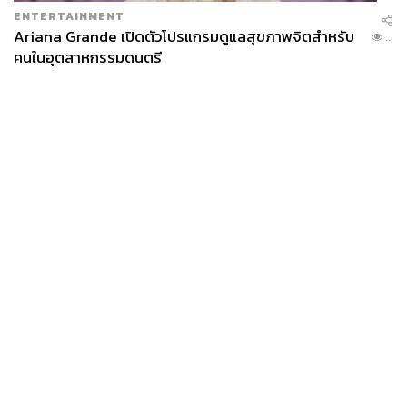
ENTERTAINMENT
Ariana Grande เปิดตัวโปรแกรมดูแลสุขภาพจิตสำหรับ
...
คนในอุตสาหกรรมดนตรี
News
Wealth
Pop
Podcast
Video
Now
Opinion
Careers
Events
Privacy
About
Contact
Policy
FOR
ADVERTISING
MEMBERSHIP