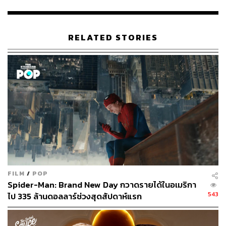
เดวิด เอเยอร์ จะค่อนข้างได้รับเสียงวิจารณ์ไปในทางลบเป็น
ส่วนใหญ่ แต่ภาพยนตร์ยังถือว่าประสบความสำเร็จในแง่ของ
รายได้ โดยสามารถทำรายได้รวมทั่วโลกไปกว่า 746 ล้าน
RELATED STORIES
ดอลลาร์สหรัฐ จากทุนสร้าง 175 ล้านดอลลาร์สหรัฐ
รับชมตัวอย่างล่าสุดได้ที่นี่
FILM
/
POP
Spider-Man: Brand New Day กวาดรายได้ในอเมริกา
543
ไป 335 ล้านดอลลาร์ช่วงสุดสัปดาห์แรก
พิสูจน์อักษร: วรรษมล สิงหโกมล