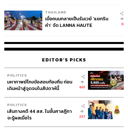
College Football
THAILAND
เมื่อถนนกลายเป็นรันเวย์ ‘แยกริน
0
คำ’ จัด LANNA HAUTE
COUTURE กลางสายฝน
EDITOR'S PICKS
POLITICS
มหากาพย์โกงข้อสอบท้องถิ่น ก่อน
601
เดินหน้าสู่จุดจบในสัปดาห์นี้
POLITICS
เส้นทางคดี 44 สส. ในชั้นศาลฎีกา
237
จะรู้ผลเมื่อไร