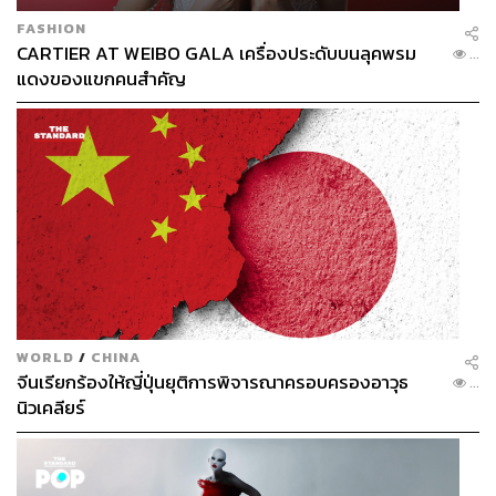
FASHION
CARTIER AT WEIBO GALA เครื่องประดับบนลุคพรม
...
แดงของแขกคนสำคัญ
WORLD
/
CHINA
จีนเรียกร้องให้ญี่ปุ่นยุติการพิจารณาครอบครองอาวุธ
...
นิวเคลียร์