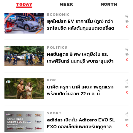
TODAY
WEEK
MONTH
ECONOMIC
ยุคใหม่รถ EV ราคาเริ่ม (ถูก) กว่า
0
รถไฮบริด หลังต้นทุนแบตเตอรี่ลด
ลง - จีนแห่บุกตลาดเกิดใหม่
POLITICS
ผลชันสูตร 8 ศพ เหตุยิงใน รร.
0
เทพศิรินทร์ นนทบุรี พบกระสุนเข้า
จุดสำคัญ ‘ศีรษะ-หน้าอก’ ครูถูกยิง
4 นัด จากระยะไกล
POP
นาคี๓ ครุฑา นาคี เผยภาพชุดแรก
0
พร้อมปักวันฉาย 22 ต.ค. นี้
SPORT
adidas เปิดตัว Adizero EVO SL
0
EXO คอลเล็กชันพิเศษรับฤดูกาล