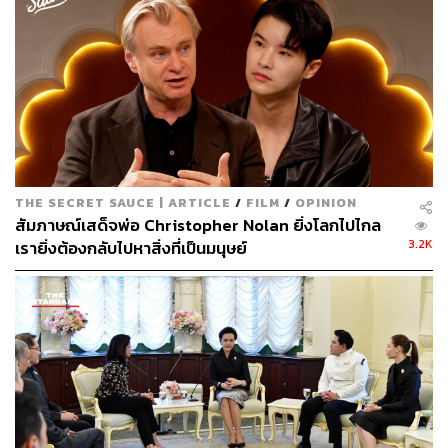
อ้างอิง:
https://www.imdb.com/title/tt6334354/
https://www.boxofficemojo.com/release/rl114586572
9/
TAGS:
ภาพยนตร์
DC
Bloodsport
The Suicide Squad
THE SECRET SAUCE | ARTICLE
/
FILM
/
OPINION
225
สัมภาษณ์เสด็จพ่อ Christopher Nolan ยิ่งโลกไปไกล
3.2K
เรายิ่งต้องกลับไปหาสิ่งที่เป็นมนุษย์
ABOUT THE AUTHOR
สุพัฒน์ ศิวะพรพันธ์
Content Creator ผู้หลงใหลในทุกศาสตร์และ
วัฒนธรรมของประเทศญี่ปุ่น