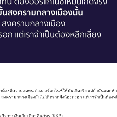
เราต้องมีความอดทน ต้องออร์แกไนซ์ให้มันเกิดจริง แต่ถ้ามันแตกหั
รับ สงครามกลางเมืองมันไม่เกิดจากฝั่งน้องหรอก แต่เราจำเป็นต้องห
กิจการเงินเกียรตินาคินภัทร (KKP)