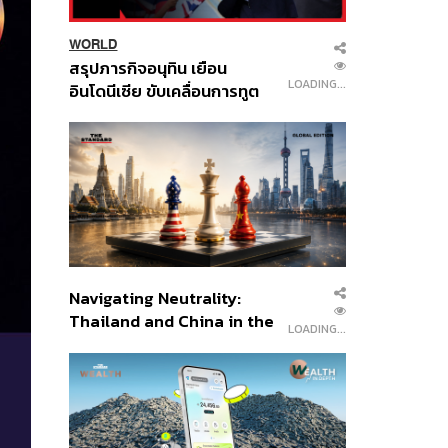
WORLD
สรุปภารกิจอนุทิน เยือน
LOADING...
อินโดนีเซีย ขับเคลื่อนการทูต
เศรษฐกิจเชิงรุก ประกาศหุ้น
ส่วนยุทธศาสตร์ไทย –
อินโดนีเซีย
Navigating Neutrality:
Thailand and China in the
LOADING...
Age of a New Global
Order