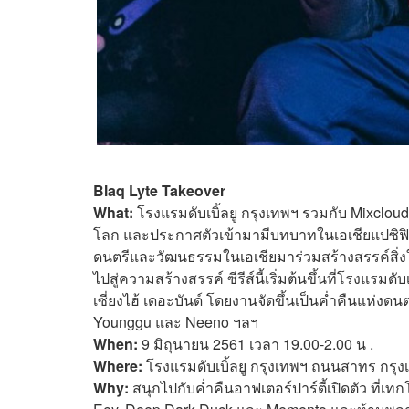
Blaq Lyte Takeover
What:
โรงแรมดับเบิ้ลยู กรุงเทพฯ รวมกับ Mixcloud
โลก และประกาศตัวเข้ามามีบทบาทในเอเชียแปซิฟิก
ดนตรีและวัฒนธรรมในเอเชียมาร่วมสร้างสรรค์สิ่งให
ไปสู่ความสร้างสรรค์ ซีรีส์นี้เริ่มต้นขึ้นที่โรงแรมดั
เซี่ยงไฮ้ เดอะบันด์ โดยงานจัดขึ้นเป็นค่ำคืนแห่งด
Younggu และ Neeno ฯลฯ
When:
9 มิถุนายน 2561 เวลา 19.00-2.00 น .
Where:
โรงแรมดับเบิ้ลยู กรุงเทพฯ ถนนสาทร กรุ
Why:
สนุกไปกับค่ำคืนอาฟเตอร์ปาร์ตี้เปิดตัว ที่