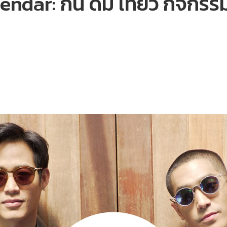
r: กิน ดื่ม เที่ยว กิจกรรมน