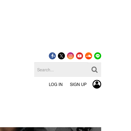
LOG IN
SIGN UP