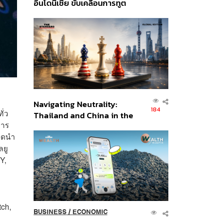
อินโดนีเซีย ขับเคลื่อนการทูต
เศรษฐกิจเชิงรุก ประกาศหุ้น
ส่วนยุทธศาสตร์ไทย –
อินโดนีเซีย
Navigating Neutrality:
184
ั่ว
Thailand and China in the
การ
Age of a New Global
ยอดนำ
Order
ลยู
Y,
tch,
BUSINESS
/
ECONOMIC