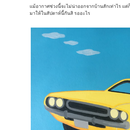
แม้อากาศช่วงนี้จะไม่น่าออกจากบ้านสักเท่าไร แต่ก
มาให้ในสัปดาห์นี้กันสิ รออะไร