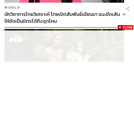
WORLD
นักวิชาการไทยวิเคราะห์ ไทยเปิดสัมพันธ์เมียนมา แนะขีดเส้น
...
ให้ชัดเป็นมิตรได้ถึงจุดไหน
FILM
นาคี๓ ครุฑา นาคี เผยภาพชุดแรก พร้อมปักวันฉาย 22 ต.ค.
...
นี้