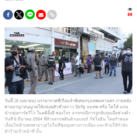
89
วันนี้ (2 เมษายน) บรรยากาศที่เรือนจำพิเศษกรุงเทพมหานคร ภายหลัง
ศาลอาญาอนุญาตให้ปล่อยตัวชั่วคราว ปิยรัฐ จงเทพ หรือ โตโต้ แกน
นำกลุ่มการ์ดวีโว่ ในคดีอั้งยี่ ซ่องโจร จากกรณีการถูกจับกุมเมื่อช่วงค่ำ
วันที่ 6 มีนาคม 2564 ที่ห้างสรรพสินค้าเมเจอร์ รัชโยธิน โดยกำหนด
เงื่อนไขห้ามพกพาอาวุธไปในที่ชุมนุมทางการเมือง และห้ามใช้กำลัง
ทำร้ายเจ้าหน้าที่ นั้น