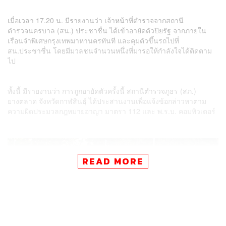
เมื่อเวลา 17.20 น. มีรายงานว่า เจ้าหน้าที่ตำรวจจากสถานี
ตำรวจนครบาล (สน.) ประชาชื่น ได้เข้าอายัดตัวปิยรัฐ จากภายใน
เรือนจำพิเศษกรุงเทพมาหานครทันที และคุมตัวขึ้นรถไปที่
สน.ประชาชื่น โดยมีมวลชนจำนวนหนึ่งที่มารอให้กำลังใจได้ติดตาม
ไป
ทั้งนี้ มีรายงานว่า การถูกอายัดตัวครั้งนี้ สถานีตำรวจภูธร (สภ.)
ยางตลาด จังหวัดกาฬสินธุ์ ได้ประสานงานเพื่อแจ้งข้อกล่าวหาตาม
ความผิดประมวลกฎหมายอาญา มาตรา 112 และ พ.ร.บ. คอมพิวเตอร์
READ MORE