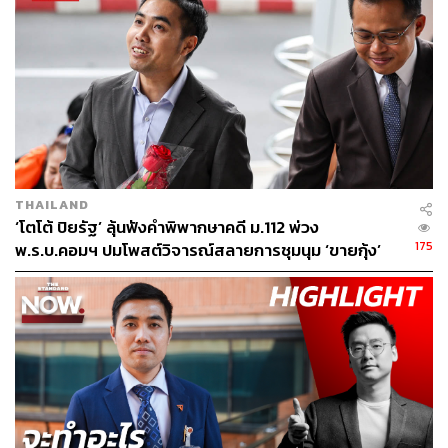
THAILAND
‘โตโต้ ปิยรัฐ’ ลุ้นฟังคำพิพากษาคดี ม.112 พ่วง
175
พ.ร.บ.คอมฯ ปมโพสต์วิจารณ์สลายการชุมนุม ‘ขายกุ้ง’