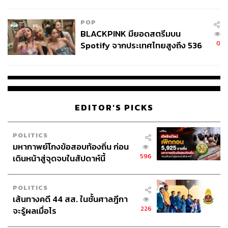
College Football
POP
BLACKPINK มียอดสตรีมบน
0
Spotify จากประเทศไทยสูงถึง 536
ล้านครั้ง ตลอด 10 ปีที่ผ่านมา
EDITOR'S PICKS
POLITICS
มหากาพย์โกงข้อสอบท้องถิ่น ก่อน
596
เดินหน้าสู่จุดจบในสัปดาห์นี้
POLITICS
เส้นทางคดี 44 สส. ในชั้นศาลฎีกา
226
จะรู้ผลเมื่อไร