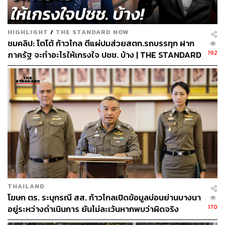
HIGHLIGHT
/
THE STANDARD NOW
ชมคลิป: โตโต้ ก้าวไกล ตีแผ่ปมส่วยสตก.รถบรรทุก ฝาก
192
ภาครัฐ จะทำอะไรให้เกรงใจ ปชช. บ้าง | THE STANDARD
NOW (HL)
THAILAND
โฆษก ตร. ระบุกรณี สส. ก้าวไกลเปิดข้อมูลบ่อนย่านบางนา
170
อยู่ระหว่างดำเนินการ ยันไม่ละเว้นหากพบว่าผิดจริง