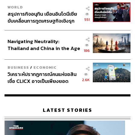
WORLD
สรุปภารกิจอนุทิน เยือนอินโดนีเซีย
551
ขับเคลื่อนการทูตเศรษฐกิจเชิงรุก
ประกาศหุ้นส่วนยุทธศาสตร์ไทย –
อินโดนีเซีย
Navigating Neutrality:
Thailand and China in the Age
186
of a New Global Order
BUSINESS
/
ECONOMIC
วิเคราะห์ปรากฏการณ์คนแห่ขอสิน
2.6K
เชื่อ CLICX อาจเป็นเพียงยอด
ภูเขาน้ำแข็ง ของปัญหาหนี้ครัว
เรือนไทยที่ถูกซุกไว้
LATEST STORIES