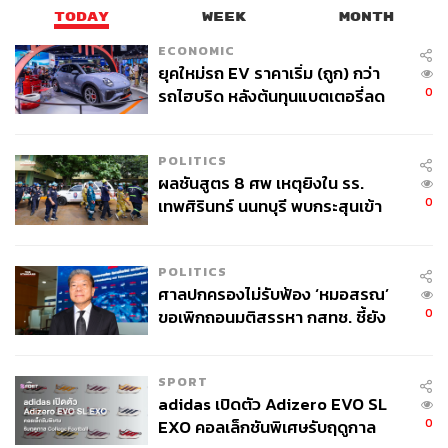
TODAY
WEEK
MONTH
ECONOMIC
ยุคใหม่รถ EV ราคาเริ่ม (ถูก) กว่า
0
รถไฮบริด หลังต้นทุนแบตเตอรี่ลด
ลง - จีนแห่บุกตลาดเกิดใหม่
POLITICS
ผลชันสูตร 8 ศพ เหตุยิงใน รร.
0
เทพศิรินทร์ นนทบุรี พบกระสุนเข้า
จุดสำคัญ ‘ศีรษะ-หน้าอก’ ครูถูกยิง
4 นัด จากระยะไกล
POLITICS
ศาลปกครองไม่รับฟ้อง ‘หมอสรณ’
0
ขอเพิกถอนมติสรรหา กสทช. ชี้ยัง
ไม่ใช่ผู้เดือดร้อนเสียหาย
SPORT
adidas เปิดตัว Adizero EVO SL
0
EXO คอลเล็กชันพิเศษรับฤดูกาล