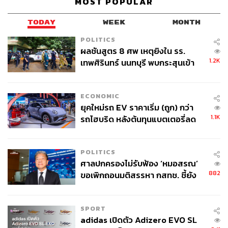
MOST POPULAR
TODAY
WEEK
MONTH
POLITICS
ผลชันสูตร 8 ศพ เหตุยิงใน รร.
1.2K
เทพศิรินทร์ นนทบุรี พบกระสุนเข้า
จุดสำคัญ ‘ศีรษะ-หน้าอก’ ครูถูกยิง
4 นัด จากระยะไกล
ECONOMIC
ยุคใหม่รถ EV ราคาเริ่ม (ถูก) กว่า
1.1K
รถไฮบริด หลังต้นทุนแบตเตอรี่ลด
ลง - จีนแห่บุกตลาดเกิดใหม่
POLITICS
ศาลปกครองไม่รับฟ้อง ‘หมอสรณ’
882
ขอเพิกถอนมติสรรหา กสทช. ชี้ยัง
ไม่ใช่ผู้เดือดร้อนเสียหาย
SPORT
adidas เปิดตัว Adizero EVO SL