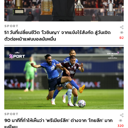
SPORT
51 วันที่เปลี่ยนชีวิต ‘โวซินญา’ จากแข้งไร้สังกัด สู่วันเปิด
82
ตัวต่อหน้าแฟนบอลนับหมื่น
SPORT
90 นาทีที่ทำให้เห็นว่า ‘พรีเมียร์ลีก’ ต่างจาก ‘ไทยลีก’ มาก
320
แค่ไหน