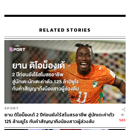
TAGS:
Manchester United
Liverpool
THE MATCH: Bangkok Century Cup 2022
Erik ten Hag
กีฬาฟุตบอล
RELATED STORIES
155
ABOUT THE AUTHOR
THE STANDARD TEAM
SPORT
กองบรรณาธิการ THE STANDARD
ยาน ดิโอม็องเด้ 2 ปีก่อนยังไร้สโมสรอาชีพ สู่นักเตะค่าตัว
565
125 ล้านยูโร กับคำสัญญาถึงน้องสาวผู้ล่วงลับ