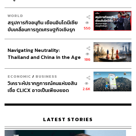
WORLD
สรุปภารกิจอนุทิน เยือนอินโดนีเซีย
550
ขับเคลื่อนการทูตเศรษฐกิจเชิงรุก
ประกาศหุ้นส่วนยุทธศาสตร์ไทย –
อินโดนีเซีย
Navigating Neutrality:
Thailand and China in the Age
186
of a New Global Order
ECONOMIC
/
BUSINESS
วิเคราะห์ปรากฏการณ์คนแห่ขอสิน
2.6K
เชื่อ CLICX อาจเป็นเพียงยอด
ภูเขาน้ำแข็ง ของปัญหาหนี้ครัว
เรือนไทยที่ถูกซุกไว้
LATEST STORIES