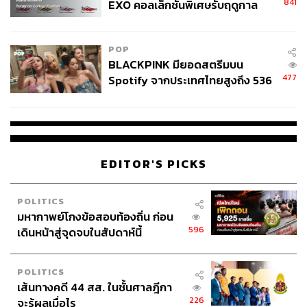
841
EXO คอลเล็กชันพิเศษรับฤดูกาล
College Football
POP
BLACKPINK มียอดสตรีมบน
477
Spotify จากประเทศไทยสูงถึง 536
ล้านครั้ง ตลอด 10 ปีที่ผ่านมา
EDITOR'S PICKS
POLITICS
มหากาพย์โกงข้อสอบท้องถิ่น ก่อน
596
เดินหน้าสู่จุดจบในสัปดาห์นี้
POLITICS
เส้นทางคดี 44 สส. ในชั้นศาลฎีกา
226
จะรู้ผลเมื่อไร