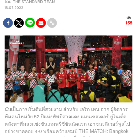
โดย
THE STANDARD TEAM
13.07.2022
155
นับเป็นการเริ่มต้นที่สวยงาม สำหรับ เอริก เทน ฮาก ผู้จัดการ
ทีมคนใหม่วัย 52 ปีแห่งทัพปีศาจแดง แมนเชสเตอร์ ยูไนเต็ด
หลังพาทีมลงแข่งขันเกมพรีซีซันนัดแรก เอาชนะลิเวอร์พูลไป
อย่างขาดลอย 4-0 พร้อมคว้าแชมป์ THE MATCH: Bangkok