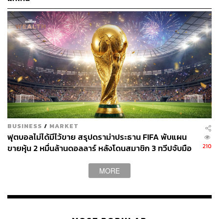
BUSINESS
/
MARKET
ฟุตบอลไม่ได้มีไว้ขาย สรุปดราม่าประธาน FIFA พับแผน
210
ขายหุ้น 2 หมื่นล้านดอลลาร์ หลังโดนสมาชิก 3 ทวีปจับมือ
คว่ำบาตร
MORE