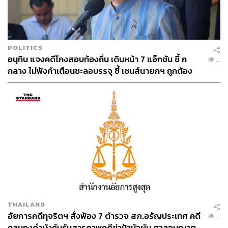
POLITICS
อนุทิน แจงคดีโกงสอบท้องถิ่น เดินหน้า 7 แอ็กชัน ชี้ ก
...
กลาง ไม่ฟังคำเตือนชะลอบรรจุ ชี้ เซนส์นายกฯ ถูกต้อง
THAILAND
อัยการคดีทุจริตฯ สั่งฟ้อง 7 ตำรวจ สภ.อรัญประเทศ คดี
...
คลุมถุงดำบังคับรับสารภาพคดีฆ่าป้าบัวผัน ศาลอนุญาต