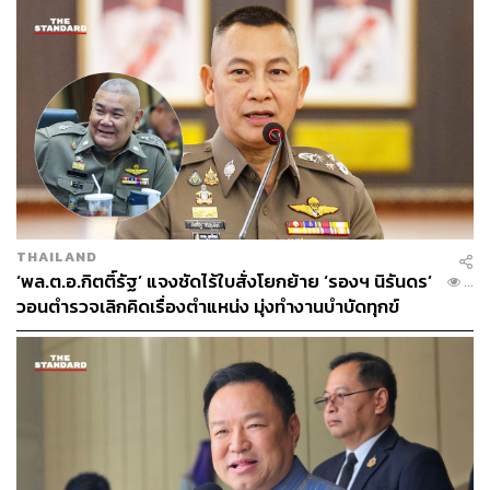
THAILAND
‘พล.ต.อ.กิตติ์รัฐ’ แจงชัดไร้ใบสั่งโยกย้าย ‘รองฯ นิรันดร’
...
วอนตำรวจเลิกคิดเรื่องตำแหน่ง มุ่งทำงานบำบัดทุกข์
บำรุงสุข