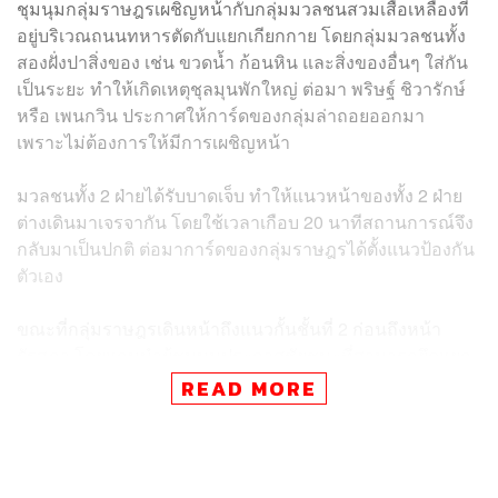
ชุมนุมกลุ่มราษฎรเผชิญหน้ากับกลุ่มมวลชนสวมเสื้อเหลืองที่
อยู่บริเวณถนนทหารตัดกับแยกเกียกกาย โดยกลุ่มมวลชนทั้ง
สองฝั่งปาสิ่งของ เช่น ขวดน้ำ ก้อนหิน และสิ่งของอื่นๆ ใส่กัน
เป็นระยะ ทำให้เกิดเหตุชุลมุนพักใหญ่ ต่อมา พริษฐ์ ชิวารักษ์
หรือ เพนกวิน ประกาศให้การ์ดของกลุ่มล่าถอยออกมา
เพราะไม่ต้องการให้มีการเผชิญหน้า
มวลชนทั้ง 2 ฝ่ายได้รับบาดเจ็บ ทำให้แนวหน้าของทั้ง 2 ฝ่าย
ต่างเดินมาเจรจากัน โดยใช้เวลาเกือบ 20 นาทีสถานการณ์จึง
กลับมาเป็นปกติ ต่อมาการ์ดของกลุ่มราษฎรได้ตั้งแนวป้องกัน
ตัวเอง
ขณะที่กลุ่มราษฎรเดินหน้าถึงแนวกั้นชั้นที่ 2 ก่อนถึงหน้า
รัฐสภา โดยแกนนำผู้ชุมนุมประกาศชัยชนะที่สามารถยึดแยก
เกียกกายได้แล้ว ขณะที่เจ้าหน้าที่ตำรวจฉีดน้ำสีม่วงเข้าใส่ผู้
READ MORE
ชุมนุมหลังแนวกั้น โดยมีการนำกำลังเจ้าหน้าที่มาตั้งแถวหลัง
แนวกั้น ขณะเดียวกันแกนนำบนรถกระจายเสียงประกาศว่า
แนวกั้นนี้เป็นด่านสุดท้ายก่อนถึงหน้ารัฐสภา