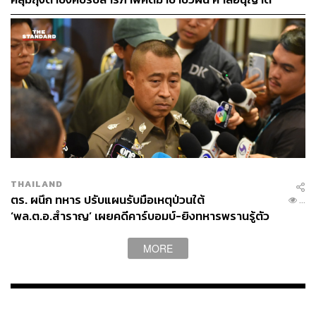
ปล่อยตัวชั่วคราว นัดสอบ 17 ส.ค.นี้
THAILAND
ตร. ผนึก ทหาร ปรับแผนรับมือเหตุป่วนใต้
...
‘พล.ต.อ.สำราญ’ เผยคดีคาร์บอมบ์-ยิงทหารพรานรู้ตัว
กลุ่มก่อเหตุแล้ว
MORE