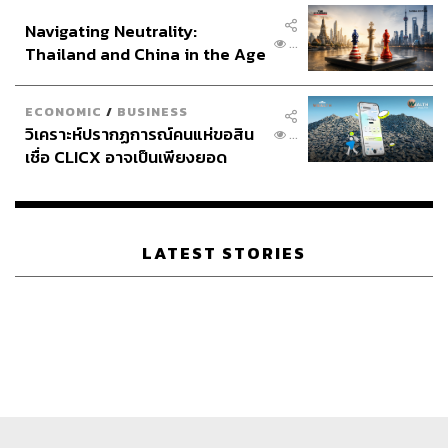
อินโดนีเซีย
Navigating Neutrality:
...
Thailand and China in the Age
of a New Global Order
ECONOMIC
/
BUSINESS
วิเคราะห์ปรากฏการณ์คนแห่ขอสิน
...
เชื่อ CLICX อาจเป็นเพียงยอด
พิสูจน์อักษร: พรนภัส ชำนาญค้า
ภูเขาน้ำแข็ง ของปัญหาหนี้ครัว
เรือนไทยที่ถูกซุกไว้
TAGS:
กลุ่มเสื้อเหลือง
ผู้ชุมนุม
ม็อบ17พฤศจิกา
รถฉีดน้ำแรงดันสูง
แยกเกียกกาย
ตำรวจ
เพนกวิน-พริษฐ์ ชิวารักษ์
LATEST STORIES
LOADING...
ABOUT THE AUTHOR
THE STANDARD TEAM
กองบรรณาธิการ THE STANDARD