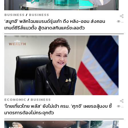
อ้างอิง:
BUSINESS
/
BUSINESS
www.boxofficemojo.com/movies/?id=theincredibles2.
‘สมูทอี’ พลิกโฉมแบรนด์รุ่นเก๋า ดึง หลิง-ออม ส่งคอน
...
htm
เทนต์ซีรีส์แนวตั้ง สู้ตลาดสกินแคร์ชะลอตัว
www.imdb.com/name/nm0083348/bio
montanakids.com/cool_stories/famous_montanans/b
ird.htm
www.boxofficemojo.com/movies/?id=incredibles.htm
www.rottentomatoes.com/m/incredibles_2
www.imdb.com/title/tt0382932
www.imdb.com/title/tt0092494
www.imdb.com/title/tt0096697
www.cnbc.com/2018/06/15/how-incredibles-2-direct
or-brad-bird-got-his-start-at-disney.html
ECONOMIC
/
BUSINESS
‘ไทยเที่ยวไทย พลัส’ ยังไม่เข้า ครม. ‘ศุภจี’ เผยรอลุ้นงบ ชี้
...
TAGS:
Walt Disney
The Incredibles 2
Brad Bird
มาตรการต้องไม่กระจุกตัว