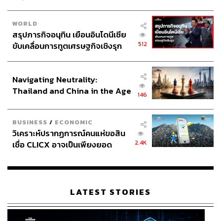
ความนิยมยังอยู่ดีไม่มีตก ล่าสุดกวาดรายรับรวมทั่วโลกไป
แล้วกว่า 344 ล้านเหรียญสหรัฐภายในเวลาเพียงสัปดาห์เดียว
WORLD
ทั้งยังสร้างสถิติเป็นภาพยนตร์เปิดตัวบนบ็อกซ์ออฟฟิศสูงถึง
สรุปภารกิจอนุทิน เยือนอินโดนีเซีย
180 ล้านเหรียญสหรัฐ ซึ่งทำให้กลายเป็นภาพยนตร์แอนิเมชัน
512
ขับเคลื่อนการทูตเศรษฐกิจเชิงรุก
ที่มีรายได้เปิดตัวสูงสุดอันดับ 3 ของปีนี้ รองจาก
Avenger:
ประกาศหุ้นส่วนยุทธศาสตร์ไทย –
Infinity War
และ
Black Panther
ส่วนเสียงตอบรับก็อยู่ในแง่
อินโดนีเซีย
บวกจากนักวิจารณ์ด้วยคะแนนในเว็บไซต์ Rotten Tomatoes
Navigating Neutrality:
Thailand and China in the Age
ที่สูงถึง 94% อันเป็นอีกหนึ่งเครื่องรับประกันความสำเร็จของ
146
of a New Global Order
แอนิเมชันครอบครัวซูเปอร์ฮีโร่ภาคต่อเรื่องนี้ที่คงมีลุ้นทั้งบน
ชาร์ตอันดับหนังทำเงินและรางวัลจากเวทีต่างๆ อย่างแน่นอน
BUSINESS
/
ECONOMIC
วิเคราะห์ปรากฏการณ์คนแห่ขอสิน
เหล่านี้คือเส้นทางสู่ความสำเร็จของแบรด เบิร์ด จากเด็กชาย
2.4K
เชื่อ CLICX อาจเป็นเพียงยอด
ผู้มุ่งมั่นที่จะเดินตามความฝันสู่ความสำเร็จอย่างยิ่งใหญ่ด้วย
ภูเขาน้ำแข็ง ของปัญหาหนี้ครัว
ความมานะบากบั่นและความคิดสร้างสรรค์ที่ล้นเปี่ยม กลาย
เรือนไทยที่ถูกซุกไว้
มาเป็นเรื่องราวอันน่าเหลือเชื่อของชายผู้นี้ นักวาดการ์ตูนผู้
อยู่เบื้องหลังความสุขของคนดูนับล้าน
LATEST STORIES