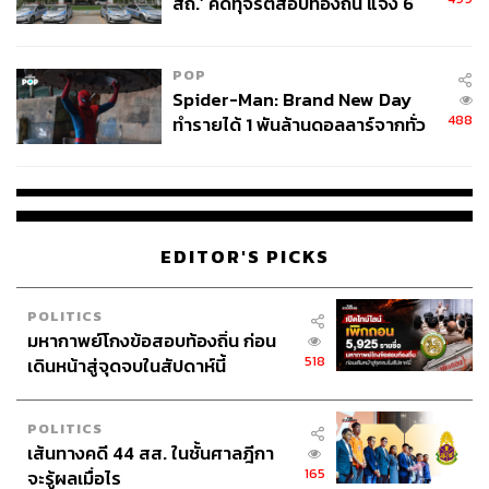
สถ.’ คดีทุจริตสอบท้องถิ่น แจ้ง 6
ข้อหาหนัก จ่อชง ป.ป.ช. 12 ส.ค. นี้
POP
Spider-Man: Brand New Day
หลังจากนั้นแบรดยังคงมีส่วนร่วมในเบื้องหลังความสำเร็จ
488
ทำรายได้ 1 พันล้านดอลลาร์จากทั่ว
ของภาพยนตร์อีกหลายเรื่อง ทั้งแอนิเมชันอย่าง
Ratatouille
โลกภายใน 6 วัน
(2006) ที่เขาเขียนบทและกำกับเอง ซึ่งคว้ารางวัลออสการ์ตัว
ที่ 2 ในสาขาภาพยนตร์แอนิเมชันยอดเยี่ยมมาได้สำเร็จ รวม
ถึงภาพยนตร์ฟอร์มยักษ์อย่าง
Mission Impossible: Ghost
Protocol
(2011) ที่นำแสดงโดย
ทอม ครูซ
และได้แบรดมานั่ง
EDITOR'S PICKS
แท่นผู้กำกับ ซึ่งตัวภาพยนตร์ก็ประสบความสำเร็จอย่างมาก
กระทั่งกลายเป็นภาคที่ทำรายได้สูงสุดในบรรดาแฟรนไชส์
POLITICS
ทั้งหมด นอกจากนี้แบรดยังทำงานเป็นหนึ่งในทีมแอนิเมชัน
มหากาพย์โกงข้อสอบท้องถิ่น ก่อน
เบื้องหลังภาพยนตร์ของค่ายดิสนีย์และพิกซาร์อีกมากมายทั้ง
518
เดินหน้าสู่จุดจบในสัปดาห์นี้
Up, Toy Story 3, Brave, Monster University, Inside Out
และ
Coco
POLITICS
เส้นทางคดี 44 สส. ในชั้นศาลฎีกา
สำหรับ
Incredibles 2
ผลงานล่าสุดที่แบรดเขียนบทและกำกับ
165
จะรู้ผลเมื่อไร
เองที่แม้จะสร้างห่างจากภาคแรกนานถึง 14 ปี แต่กระแส