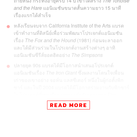
ถ่ายหนัง กระทั่งอายุครบ 14 ปี เขาได้สร้าง
The Tortoise
and the Hare
แอนิเมชันขนาดสั้นความยาว 15 นาที
เรื่องแรกได้สำเร็จ
หลังเรียนจบจาก California Institute of the Arts แบรด
เข้าทำงานที่ดิสนีย์เพื่อร่วมพัฒนาโปรเจกต์แอนิเมชัน
เรื่อง
The Fox and the Hound
(1981) ก่อนจะลาออก
และได้มีส่วนร่วมในโปรเจกต์งานสร้างต่างๆ อาทิ
แอนิเมชันซีรีส์ยอดฮิตอย่าง
The Simpsons
ปลายยุค 90s แบรดได้มีโอกาสนำเสนอโปรเจกต์
แอนิเมชันเรื่อง
The Iron Giant
ซึ่งผลงานโดนใจเพื่อน
เก่าของเขาอย่าง
จอห์น แลสซีเตอร์
หนึ่งในผู้ก่อตั้งพิก
ซาร์ และในปี 2004 แบรดได้มีโอกาสร่วมงานกับพิกซาร์
ในโปรเจกต์ที่เขาเขียนบทและกำกับเองอย่าง
The
Incredibles
READ MORE
ผมก็เหมือนกับเด็กคนอื่นๆ ที่รักการ์ตูนและดู