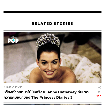
เขียนบท ผู้กำกับ และหนึ่งในตำนานอันน่าเหลือเชื่อของค่าย
แอนิเมชันที่ใหญ่ที่สุดในโลกอย่างดิสนีย์และพิกซาร์ โดยผล
งานที่ผ่านมาของเขา เช่น
The Incredibles
(2004),
Ratatouille
(2006),
Mission Impossible: Ghost Protocol
RELATED STORIES
(2011),
Tomorrowland
(2015) หรือภาพยนตร์แอนิเมชันภาค
ต่อที่กำลังสร้างปรากฏการณ์ในขณะนี้กับ
Incredibles 2
(2018)
FILM
/
POP
“ต้องทำออกมาให้ปังจริงๆ” Anne Hathaway อัปเดต
250
ความคืบหน้าของ The Princess Diaries 3