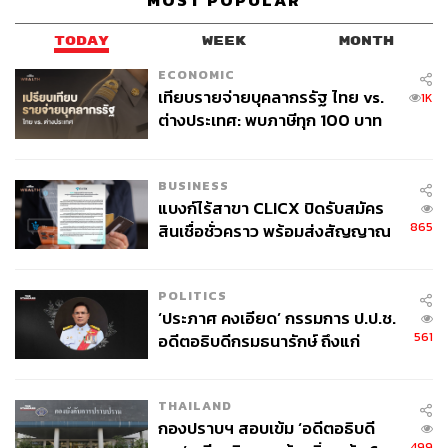
MOST POPULAR
รางวัลสาขาแอนิเมชันยอดเยี่ยมมาได้
TODAY
WEEK
MONTH
ECONOMIC
เทียบรายจ่ายบุคลากรรัฐ ไทย vs.
1K
ต่างประเทศ: พบภาษีทุก 100 บาท
ของคนไทยใช้ไปกับข้าราชการเฉียด
40 บาท
BUSINESS
แบงก์ไร้สาขา CLICX ปิดรับสมัคร
865
สินเชื่อชั่วคราว พร้อมส่งสัญญาณ
เตือนกลุ่มกู้เงินผิดวัตถุประสงค์-ให้
ข้อมูลเท็จ เตรียมดำเนินคดีเด็ดขาด
POLITICS
‘ประภาศ คงเอียด’ กรรมการ ป.ป.ช.
561
อดีตอธิบดีกรมธนารักษ์ ถึงแก่
อนิจกรรม
THAILAND
กองปราบฯ สอบเข้ม ‘อดีตอธิบดี
499