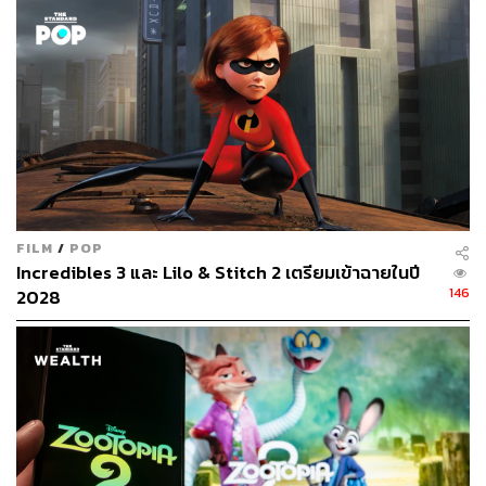
แบรด เบิร์ด เกิดเมื่อวันที่ 24 กันยายน 1957 ที่เมืองคาลิสเปล
รัฐมอนทานา เป็นน้องชายคนสุดท้องในบรรดาพี่น้องทั้งหมด
4 คน พ่อของเขาทำธุรกิจอุตสาหกรรมโพรเพน เมื่ออายุ 11 ปี
แบรดมีโอกาสได้ไปเที่ยวสวนสนุกดิสนีย์แลนด์ที่เขาประกาศ
กับครอบครัวว่าสักวันหนึ่งเขาจะต้องเป็นนักสร้างการ์ตูนให้
ได้
นับตั้งแต่นั้น แบรดเริ่มพัฒนาโปรเจกต์แอนิเมชันของตัวเอง
ครอบครัวก็สนับสนุนด้วยการยกห้องใต้ดินให้เป็นห้องทำงาน
FILM
/
POP
และซื้อกล้อง 8 มม. มือสองให้เขาไว้ถ่ายหนัง กระทั่งอายุครบ
Incredibles 3 และ Lilo & Stitch 2 เตรียมเข้าฉายในปี
14 ปี เขาได้สร้าง
The Tortoise and the Hare
แอนิเมชัน
146
2028
ขนาดสั้นความยาว 15 นาทีเรื่องแรกได้สำเร็จ แบรดนำเสนอ
ผลงานไปยังค่ายการ์ตูนยักษ์ใหญ่อย่างดิสนีย์ ซึ่งก็ได้รับเสียง
ตอบรับอย่างดีถึงขนาดที่ดิสนีย์ตกลงให้เขาไปทำงานที่นั่นได้
ทั้งยังมอบทุนการศึกษาให้กับเขาหลังเรียนจบไฮสคูลเพื่อ
ศึกษาต่อด้านแอนิเมชันที่ California Institute of the Arts ช่วง
เวลานั้นทำให้เขาได้กลายเป็นเพื่อนกับ
จอห์น แลสซีเตอร์
หนึ่งในผู้ก่อตั้งพิกซาร์