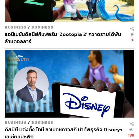
BUSINESS
/
BUSINESS
แอนิเมชันดิสนีย์คืนฟอร์ม ‘Zootopia 2’ กวาดรายได้พัน
191
ล้านดอลลาร์
หลังสำเร็จการศึกษา แบรดเข้าทำงานที่ดิสนีย์เป็นช่วงระยะ
เวลาสั้นๆ เพื่อร่วมพัฒนาโปรเจกต์แอนิเมชันเรื่อง
The Fox
and the Hound
(1981) ก่อนจะลาออกและได้มีส่วนร่วมใน
โปรเจกต์งานสร้างต่างๆ อีกมากมาย ทั้งแอนิเมชัน ซีรีส์ และ
ภาพยนตร์ อาทิ
Batteries Not Included
(1987) ภาพยนตร์
เรื่องแรกที่เขาร่วมเขียนบท และแอนิเมชันซีรีส์ยอดฮิตอย่าง
BUSINESS
/
BUSINESS
The Simpsons
ที่แบรดร่วมพัฒนาจากแอนิเมชันความยาว
ดิสนีย์ แต่งตั้ง โทนี ซาเมคซคาวสกี นำทัพธุรกิจ Disney+
เพียง 1 นาทีให้กลายเป็นซีรีส์ขนาดยาว ซึ่งเขายังรับหน้าที่
189
เอเชียแปซิฟิก