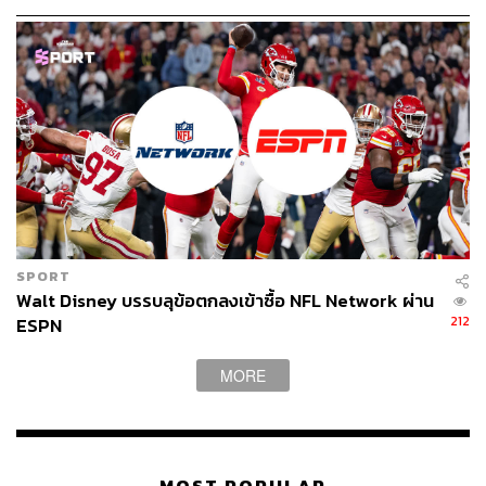
กำกับและเป็นที่ปรึกษาให้ในหลายๆ เอพิโสด
กระทั่งช่วงปลายยุค 90s แบรดได้มีโอกาสนำเสนอโปรเจกต์
แอนิเมชันเรื่อง
The Iron Giant
(1999) ให้กับทาง
วอร์เนอร์
บราเธอร์ส
ซึ่งเขาเขียนบทและกำกับเอง แม้สุดท้ายตัว
ภาพยนตร์จะไม่ประสบความสำเร็จบนบ็อกซ์ออฟฟิศเนื่องจาก
การโปรโมตและแผนการตลาดที่ผิดพลาด แต่ในเวลาต่อมา
The Iron Giant
ก็ได้กลายเป็นหนึ่งในการ์ตูนคลาสสิกของนัก
ทำการ์ตูนในยุคหลัง
ผลงานดังกล่าวยังไปต้องตาต้องใจเพื่อนเก่าของเขาอย่าง
SPORT
จอห์น แลสซีเตอร์
หนึ่งในผู้ก่อตั้งพิกซาร์ ส่งผลให้ในปี 2004
Walt Disney บรรบลุข้อตกลงเข้าซื้อ NFL Network ผ่าน
212
ESPN
แบรดได้มีโอกาสร่วมงานกับพิกซาร์ในโปรเจกต์ที่เขาเขียน
บทและกำกับเองอย่าง
The Incredibles
ซึ่งต่อมาก็ประสบ
MORE
ความสำเร็จอย่างงดงามทั้งด้านรายได้และคำวิจารณ์ด้วยตัว
เลขบนบ็อกซ์ออฟฟิศสูงถึง 633 ล้านเหรียญสหรัฐ จากทุน
สร้างเพียง 92 ล้านเหรียญสหรัฐ พร้อมส่งให้แบรดเข้าชิง
รางวัลออสการ์ถึง 2 สาขา ได้แก่ ภาพยนตร์แอนิเมชันยอด
เยี่ยม และบทภาพยนตร์ดั้งเดิมยอดเยี่ยม ซึ่งเขาก็สามารถคว้า