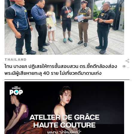
113
ABOUT THE AUTHOR
THAILAND
โทน บางแค ปฏิเสธให้การชั้นสอบสวน ตร.ชี้คดีกล้องส่อง
...
THE STANDARD CULTURE
พระมีผู้เสียหายทะลุ 40 ราย ไม่เกี่ยวคดีมาดามเก่ง
กองบรรณาธิการคัลเจอร์ สำนักข่าว THE
STANDARD