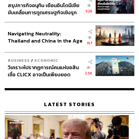
สรุปภารกิจอนุทิน เยือนอินโดนีเซีย
526
ขับเคลื่อนการทูตเศรษฐกิจเชิงรุก
ประกาศหุ้นส่วนยุทธศาสตร์ไทย –
อินโดนีเซีย
Navigating Neutrality:
Thailand and China in the Age
157
of a New Global Order
BUSINESS
/
ECONOMIC
วิเคราะห์ปรากฏการณ์คนแห่ขอสิน
2.5K
เชื่อ CLICX อาจเป็นเพียงยอด
ภูเขาน้ำแข็ง ของปัญหาหนี้ครัว
เรือนไทยที่ถูกซุกไว้
LATEST STORIES