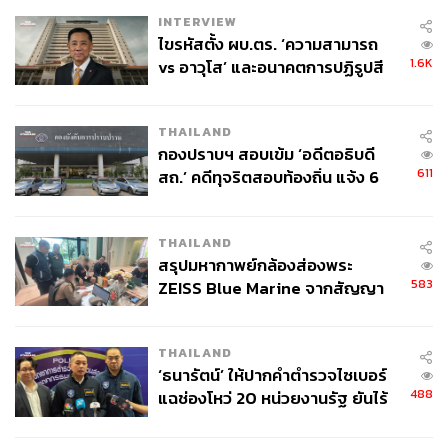
INTERVIEW
ไขรหัสตั้ง ผบ.ตร. ‘ความสามารถ
1.6K
vs อาวุโส’ และอนาคตการปฏิรูปสี
กากี กับ พล.ต.อ. เอก อังสนานนท์
THAILAND
กองปราบฯ สอบเข้ม ‘อดีตอธิบดี
611
สถ.’ คดีทุจริตสอบท้องถิ่น แจ้ง 6
ข้อหาหนัก จ่อชง ป.ป.ช. 12 ส.ค. นี้
THAILAND
สรุปมหากาพย์กล้องส่องพระ
583
ZEISS Blue Marine จากสัญญา
ผลิต 8.3 ล้าน สู่ข้อพิพาท ‘มา
เวลล์ฯ’ ฟ้อง ‘โทน บางแค’ ผิดนัด
THAILAND
จ่ายหนี้-แอบระบุแบรนด์
‘ธนารัตน์’ ให้ปากคำตำรวจไซเบอร์
488
แฉช่องโหว่ 20 หน่วยงานรัฐ ยันไร้
นัยทางการเมือง