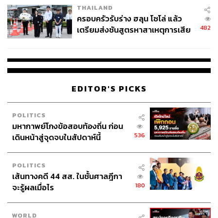
THAILAND
ครอบครัวรับร่าง ฮลุน โซโล่ แล้ว
482
เตรียมส่งชันสูตรหาสาเหตุการเสีย
ชีวิต
EDITOR'S PICKS
POLITICS
มหากาพย์โกงข้อสอบท้องถิ่น ก่อน
536
เดินหน้าสู่จุดจบในสัปดาห์นี้
POLITICS
เส้นทางคดี 44 สส. ในชั้นศาลฎีกา
180
จะรู้ผลเมื่อไร
WORLD