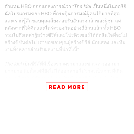
ตัวแทน HBO ออกแถลงการณ์ว่า “
The Idol
เป็นหนึ่งในออริจิ
นัลโปรแกรมของ HBO ที่กระตุ้นอารมณ์ผู้คนได้มากที่สุด
และเราก็รู้สึกขอบคุณเสียงตอบรับอันแรงกล้าของผู้ชม แต่
หลังจากที่ได้คิดและไตร่ตรองกันอย่างถี่ถ้วนแล้ว ทั้ง HBO
รวมไปถึงเหล่าผู้สร้างซีรีส์และโปรดิวเซอร์ได้ตัดสินใจที่จะไม่
สร้างซีซันต่อไป เราขอขอบคุณผู้สร้างซีรีส์ นักแสดง และทีม
งานทั้งหลายสำหรับผลงานที่น่าทึ่งนี้”
The Idol
เป็นซีรีส์ที่มีเรื่องราวดราม่าและข่าวฉาวออกมา
มากมาย นับตั้งแต่ที่ยังไม่ได้ออกฉาย ไม่ว่าจะเป็นการที่เกิด
การเปลี่ยนตัวผู้กำกับอย่างกะทันหันจากผู้กำกับหญิง Amy
Seimetz เป็น Sam Levinson เนื่องจาก The Weeknd ไม่
READ MORE
พอใจในผลงานซีรีส์ โดยเขารู้สึกว่า
The Idol
กลายเป็นเรื่อง
‘มุมมองของผู้หญิง’ มากเกินไป และผู้กำกับคนใหม่ก็ได้โละ
งานเก่าเกือบทั้งหมด พร้อมกับเริ่มต้นถ่ายทำซีรีส์ใหม่อีกครั้ง
ทั้งที่ทีมงาน
The Idol
ได้ถ่ายทำเสร็จสิ้นกันไปกว่า 80% และ
ใช้เงินทุนไปกว่า 54-75 ล้านดอลลาร์แล้ว นอกจากนั้นทีมงาน
เบื้องหลังของ
The Idol
ยังแอบเผยถึงความหมกมุ่นกับฉากนู้ด