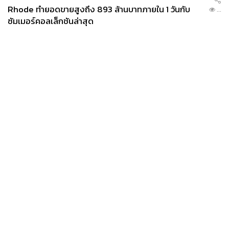
Rhode ทำยอดขายสูงถึง 893 ล้านบาทภายใน 1 วันกับ
...
ซัมเมอร์คอลเล็กชันล่าสุด
News
Wealth
Pop
Podcast
Video
Now
Opinion
Careers
Events
Privacy
About
Contact
Policy
FOR
ADVERTISING
MEMBERSHIP