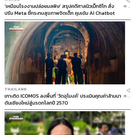
‘เหมือนโรงงานปล่อยมลพิษ’ สรุปคดีศาลนิวเม็กซิโก สั่ง
...
ปรับ Meta ชี้กระทบสุขภาพจิตเด็ก คุมเข้ม AI Chatbot
THAILAND
เกาะติด ICOMOS ลงพื้นที่ ‘วัดอุโมงค์’ ประเมินคุณค่าล้านนา
...
ดันเชียงใหม่สู่มรดกโลกปี 2570