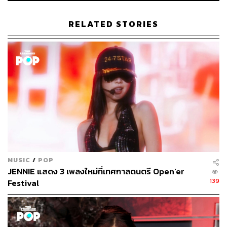
The Idol
RELATED STORIES
1.6K
ABOUT THE AUTHOR
พิมพ์ คำภีร์
MUSIC
/
POP
นักเขียนกองบรรณาธิการคัลเจอร์ สำนักข่าว
JENNIE แสดง 3 เพลงใหม่ที่เทศกาลดนตรี Open’er
THE STANDARD
139
Festival