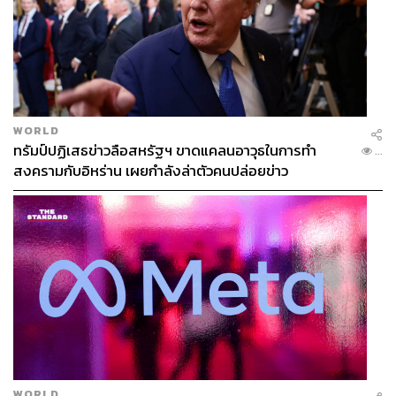
WORLD
ทรัมป์ปฏิเสธข่าวลือสหรัฐฯ ขาดแคลนอาวุธในการทำ
...
สงครามกับอิหร่าน เผยกำลังล่าตัวคนปล่อยข่าว
WORLD