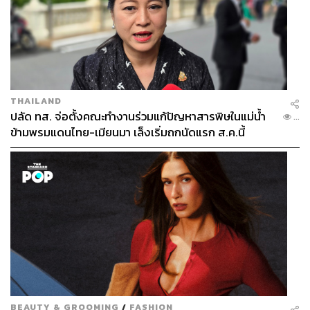
THAILAND
ปลัด ทส. จ่อตั้งคณะทำงานร่วมแก้ปัญหาสารพิษในแม่น้ำ
...
ข้ามพรมแดนไทย-เมียนมา เล็งเริ่มถกนัดแรก ส.ค.นี้
BEAUTY & GROOMING
/
FASHION