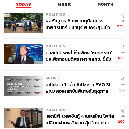
TODAY
WEEK
MONTH
POLITICS
ผลชันสูตร 8 ศพ เหตุยิงใน รร.
0.9K
เทพศิรินทร์ นนทบุรี พบกระสุนเข้า
จุดสำคัญ ‘ศีรษะ-หน้าอก’ ครูถูกยิง
4 นัด จากระยะไกล
POLITICS
ศาลปกครองไม่รับฟ้อง ‘หมอสรณ’
659
ขอเพิกถอนมติสรรหา กสทช. ชี้ยัง
ไม่ใช่ผู้เดือดร้อนเสียหาย
SPORT
adidas เปิดตัว Adizero EVO SL
517
EXO คอลเล็กชันพิเศษรับฤดูกาล
College Football
POLITICS
‘เอกนิติ’ เผยเงินกู้ 4 แสนล้าน โฟกัส
290
เปลี่ยนผ่านพลังงาน ลุ้น ‘ไทยช่วย