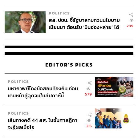
ไทยพลัส’ เฟส 2 รอประเมินความ
เหมาะสม
POLITICS
สส. ปชน. จี้รัฐบาลทบทวนนโยบาย
239
เมียนมา ต้อนรับ ‘มินอ่องหล่าย’ ได้
แค่สัญญาว่างเปล่า
EDITOR'S PICKS
POLITICS
มหากาพย์โกงข้อสอบท้องถิ่น ก่อน
579
เดินหน้าสู่จุดจบในสัปดาห์นี้
POLITICS
เส้นทางคดี 44 สส. ในชั้นศาลฎีกา
215
จะรู้ผลเมื่อไร