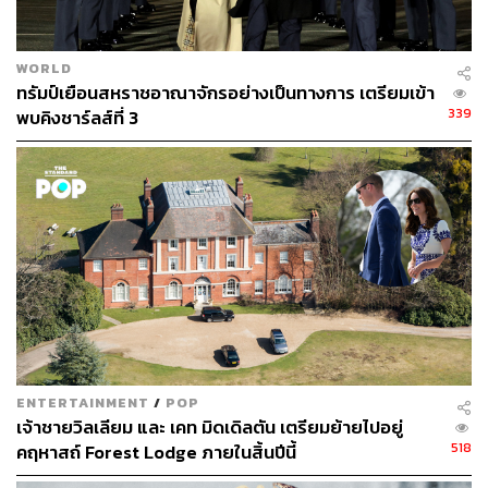
WORLD
ทรัมป์เยือนสหราชอาณาจักรอย่างเป็นทางการ เตรียมเข้า
339
พบคิงชาร์ลส์ที่ 3
ENTERTAINMENT
/
POP
เจ้าชายวิลเลียม และ เคท มิดเดิลตัน เตรียมย้ายไปอยู่
518
คฤหาสถ์ Forest Lodge ภายในสิ้นปีนี้