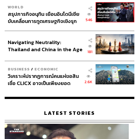
WORLD
สรุปภารกิจอนุทิน เยือนอินโดนีเซีย
546
ขับเคลื่อนการทูตเศรษฐกิจเชิงรุก
ประกาศหุ้นส่วนยุทธศาสตร์ไทย –
อินโดนีเซีย
Navigating Neutrality:
Thailand and China in the Age
181
of a New Global Order
BUSINESS
/
ECONOMIC
วิเคราะห์ปรากฏการณ์คนแห่ขอสิน
2.6K
เชื่อ CLICX อาจเป็นเพียงยอด
ภูเขาน้ำแข็ง ของปัญหาหนี้ครัว
เรือนไทยที่ถูกซุกไว้
LATEST STORIES