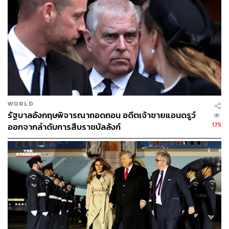
WORLD
รัฐบาลอังกฤษพิจารณาถอดถอน อดีตเจ้าชายแอนดรูว์
175
ออกจากลำดับการสืบราชบัลลังก์