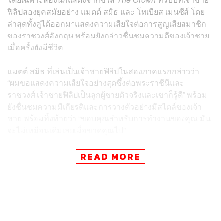
ฟิลิปสองยุคสมัยอย่าง แมตต์ สมิธ และ โทเบียส เมนซีส์ โดย
ล่าสุดทั้งคู่ได้ออกมาแสดงความเสียใจต่อการสูญเสียสมาชิก
ของราชวงศ์อังกฤษ พร้อมยังกล่าวชื่นชมความดีของเจ้าชาย
เมื่อครั้งยังมีชีวิต
แมตต์ สมิธ ที่เล่นเป็นเจ้าชายฟิลิปในสองภาคแรกกล่าวว่า
“ผมขอแสดงความเสียใจอย่างสุดซึ้งต่อพระราชีนีและ
ราชวงศ์ เจ้าชายฟิลิปเป็นลูกผู้ชายตัวจริงและเขาก็รู้ดี” พร้อม
ยังชื่นชมความมีเกียรติและการวางตัวอย่างมีสไตล์ของเจ้า
ชาย พร้อมทิ้งท้ายว่า “ขอบคุณสำหรับการทำงานของคุณ มัน
จะไม่เหมือนเดิมเลยเมื่อขาดคุณไป”
ส่วนโทเบียส เมนซีส์ที่เล่นในซีซัน 3 และ 4 ของ
The Crown
READ MORE
ได้ทวีตผ่านทวิตเตอร์ โดยยกย่องเจ้าชายฟิลิปผ่านวลีหนึ่งจาก
เชกสเปียร์ว่า “สิ่งที่ผมรู้เกี่ยวกับดยุกแห่งเอดินบะระทำให้ผม
มั่นใจว่าเจ้าชายคงไม่อยากให้ดาราคนไหนที่เล่นเป็นเขาบน
จอโทรทัศน์ออกมาแสดงความคิดเห็นต่อชีวิตตัวเองเท่าไรนัก
ผมจะปล่อยให้เป็นหน้าที่ของเชกสเปียร์ก็แล้วกัน
‘O good old