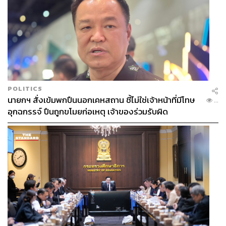
POLITICS
นายกฯ สั่งเข้มพกปืนนอกเคหสถาน ชี้ไม่ใช่เจ้าหน้าที่มีโทษ
...
อุกฉกรรจ์ ปืนถูกขโมยก่อเหตุ เจ้าของร่วมรับผิด