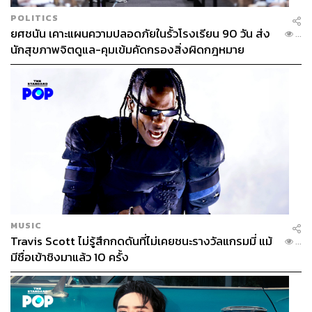
POLITICS
ยศชนัน เคาะแผนความปลอดภัยในรั้วโรงเรียน 90 วัน ส่ง
...
นักสุขภาพจิตดูแล-คุมเข้มคัดกรองสิ่งผิดกฎหมาย
MUSIC
Travis Scott ไม่รู้สึกกดดันที่ไม่เคยชนะรางวัลแกรมมี่ แม้
...
มีชื่อเข้าชิงมาแล้ว 10 ครั้ง