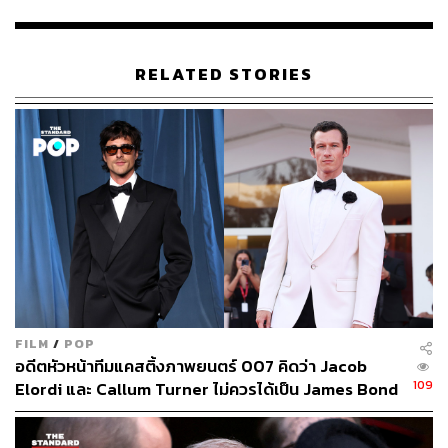
TAGS:
Prince Philip
ราชวงศ์สหราชอาณาจักร
The Crown
RELATED STORIES
434
ABOUT THE AUTHOR
พิมพ์ คำภีร์
FILM
/
POP
นักเขียนกองบรรณาธิการคัลเจอร์ สำนักข่าว
อดีตหัวหน้าทีมแคสติ้งภาพยนตร์ 007 คิดว่า Jacob
THE STANDARD
109
Elordi และ Callum Turner ไม่ควรได้เป็น James Bond
คนต่อไป