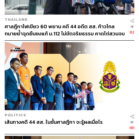
THAILAND
ศาลฎีกาไฟเขียว 60 พยาน คดี 44 อดีต สส. ก้าวไกล
82
ทนายย้ำจุดยืนชงแก้ ม.112 ไม่ขัดจริยธรรม คาดไต่สวนจบ
พฤษภาคมปี 2570
POLITICS
เส้นทางคดี 44 สส. ในชั้นศาลฎีกา จะรู้ผลเมื่อไร
181