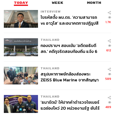
TODAY
WEEK
MONTH
INTERVIEW
ไขรหัสตั้ง ผบ.ตร. ‘ความสามารถ
1.7K
vs อาวุโส’ และอนาคตการปฏิรูปสี
กากี กับ พล.ต.อ. เอก อังสนานนท์
THAILAND
กองปราบฯ สอบเข้ม ‘อดีตอธิบดี
612
สถ.’ คดีทุจริตสอบท้องถิ่น แจ้ง 6
ข้อหาหนัก จ่อชง ป.ป.ช. 12 ส.ค. นี้
THAILAND
สรุปมหากาพย์กล้องส่องพระ
589
ZEISS Blue Marine จากสัญญา
ผลิต 8.3 ล้าน สู่ข้อพิพาท ‘มา
เวลล์ฯ’ ฟ้อง ‘โทน บางแค’ ผิดนัด
THAILAND
จ่ายหนี้-แอบระบุแบรนด์
‘ธนารัตน์’ ให้ปากคำตำรวจไซเบอร์
489
แฉช่องโหว่ 20 หน่วยงานรัฐ ยันไร้
นัยทางการเมือง