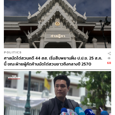
120
ABOUT THE AUTHOR
THE STANDARD TEAM
กองบรรณาธิการ THE STANDARD
POLITICS
ศาลนัดไต่สวนคดี 44 สส. เริ่มสืบพยานฝั่ง ป.ป.ช. 25 ส.ค.
68
นี้ ขณะฝ่ายผู้คัดค้านนัดไต่สวนยาวถึงกลางปี 2570