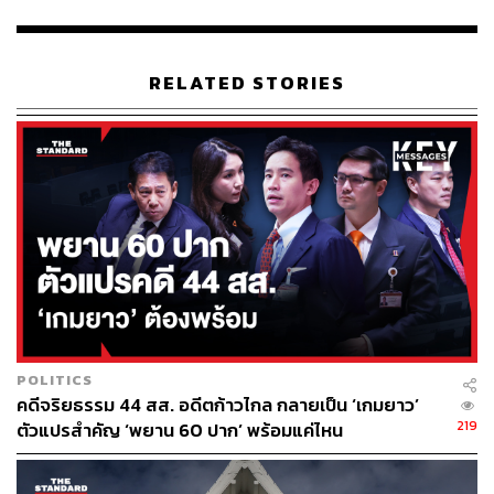
“ผมยืนยันว่าเบี้ยยังชีพผู้สูงอายุ นอกจากทุกคนจะต้องได้รับ
โดยเท่าเทียมกันแล้ว เบี้ยยังชีพผู้สูงอายุที่ไม่เคยปรับเพิ่มเลย
นานกว่าหนึ่งทศวรรษ (ปรับขึ้นจาก 500 บาท มาเป็นตาม
เพดานอายุ 600 บาทขึ้นไป ตามมติ ครม. ตั้งแต่ปี 2554) ควร
RELATED STORIES
ต้องได้รับการปรับเพิ่มให้เพียงพอและสมเหตุสมผลต่อการ
ดำรงชีพซึ่งค่าครองชีพสูงขึ้นทุกวัน
“และผมอยากเรียกร้องผ่านไปยังแนวร่วมรัฐบาลในอนาคตที่
อาจยังคลุมเครือเนื่องด้วยการตกลง-จัดสรรเก้าอี้ชี้แจงแก่
ประชาชนว่า การถอยจากแนวทางสวัสดิการถ้วนหน้าสู่การ
พิจารณาสวัสดิการแบบพิสูจน์ตน จะสร้างผลกระทบอย่างไร
และมีมาตรการรับมืออย่างไร”
TAGS:
ความจน
เบี้ยยังชีพผู้สูงอายุ
พรรคก้าวไกล
ธัญธร ธนินวัฒนาธร
POLITICS
คดีจริยธรรม 44 สส. อดีตก้าวไกล กลายเป็น ‘เกมยาว’
219
ตัวแปรสำคัญ ‘พยาน 60 ปาก’ พร้อมแค่ไหน