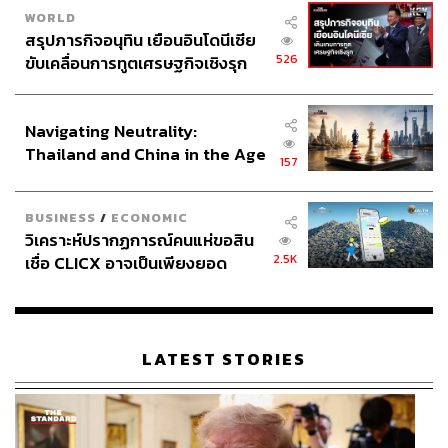
WORLD
สรุปภารกิจอนุทิน เยือนอินโดนีเซีย
526
ขับเคลื่อนการทูตเศรษฐกิจเชิงรุก
ประกาศหุ้นส่วนยุทธศาสตร์ไทย –
อินโดนีเซีย
Navigating Neutrality:
Thailand and China in the Age
157
of a New Global Order
BUSINESS
/
ECONOMIC
วิเคราะห์ปรากฏการณ์คนแห่ขอสิน
2.5K
เชื่อ CLICX อาจเป็นเพียงยอด
ภูเขาน้ำแข็ง ของปัญหาหนี้ครัว
เรือนไทยที่ถูกซุกไว้
LATEST STORIES