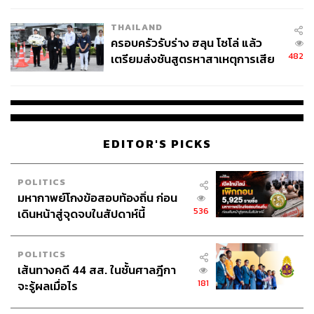
THAILAND
ครอบครัวรับร่าง ฮลุน โซโล่ แล้ว
482
เตรียมส่งชันสูตรหาสาเหตุการเสีย
ชีวิต
EDITOR'S PICKS
POLITICS
มหากาพย์โกงข้อสอบท้องถิ่น ก่อน
536
เดินหน้าสู่จุดจบในสัปดาห์นี้
POLITICS
เส้นทางคดี 44 สส. ในชั้นศาลฎีกา
181
จะรู้ผลเมื่อไร