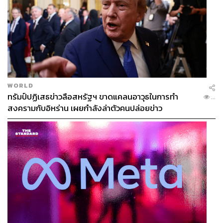
WORLD
ทรัมป์ปฏิเสธข่าวลือสหรัฐฯ ขาดแคลนอาวุธในการทำ
...
สงครามกับอิหร่าน เผยกำลังล่าตัวคนปล่อยข่าว