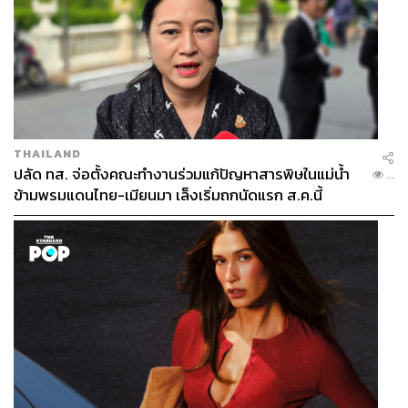
THAILAND
ปลัด ทส. จ่อตั้งคณะทำงานร่วมแก้ปัญหาสารพิษในแม่น้ำ
...
ข้ามพรมแดนไทย-เมียนมา เล็งเริ่มถกนัดแรก ส.ค.นี้