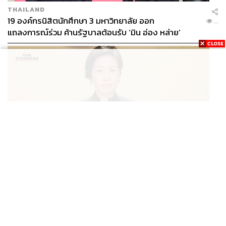
ไม่ให้เกิดปัญหาอย่างที่ต่างประเทศเกิดขึ้น เราก็ต้องดูรอบ
THAILAND
โลกด้วยว่าเขาแก้ปัญหากันอย่างไร
19 องค์กรนิสิตนักศึกษา 3 มหาวิทยาลัย ออก
...
แถลงการณ์ร่วม ค้านรัฐบาลต้อนรับ ‘มิน อ่อง หล่าย’
เช่นกันในอิตาลี หรือสเปน ก็เห็นได้ชัดว่าสถานที่ที่จะรองรับ
ไม่พอ ตรงนี้เราก็เลยคิดว่าถ้าสถานที่ไม่พอ แล้วเราไม่
ต้องการให้คนของเรานอนตามทางเดินต่างๆ ก็น่าจะต้องมี
โรงพยาบาลสนามขึ้นเป็นโรงพยาบาลที่จะรองรับผู้ป่วยที่ใกล้
จะหายแล้ว แต่ยังต้องเฝ้าดูอาการอีก 14 วัน คนที่ถูกถ่ายเท
จากโรงพยาบาลที่ได้รับการรักษา มาสู่โรงพยาบาลสนาม ซึ่ง
มีระบบการดูแล และเราสามารถหาห้องจากอาคารหอพักได้
308 ห้อง เราก็นำมาทำเป็นโรงพยาบาลสนาม ซึ่งมีหมอที่จะ
อยู่ประจำ มีพยาบาลอยู่ประจำอย่างน้อยกี่คน จะต้องมีหมออยู่
อย่างน้อย 2 คน พยาบาลอย่างน้อย 3 คน จะต้องมีผู้อำนวย
การ หน่วยงานนี้เหมือนเป็นอิสระ แต่ก็เชื่อมโยงกับโรง
POLITICS
นายกฯ สั่งประชุมด่วนพิจารณามอบเงินเยียวยาเหตุยิงใน
พยาบาล มีอิสระในการตัดสินใจ
...
รร. เสียชีวิต 1 ลบ. ทุพพลภาพ 7 แสนบาท บาดเจ็บสาหัส 2
แสนบาท บาดเจ็บเล็กน้อย 1 แสนบาท
ในการดูแลข้อมูลต่างๆ เราก็ตั้งผู้อำนวยการโรงพยาบาล
สนามขึ้นมา แล้วเราก็ตั้งผู้จัดการโรงพยาบาลสนาม อาจารย์
สุรพล นิติไกรพจน์ (ประธานบอร์ดโรงพยาบาล) บอกว่าเอา