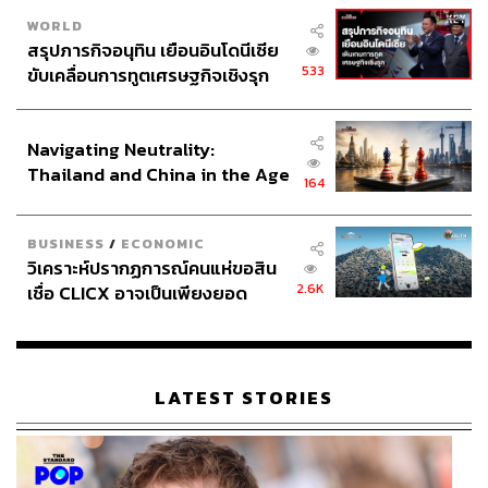
ในส่วนของประชาชนก็บริจาคเงิน ศิษย์เก่าเองก็เป็นอะไรที่
WORLD
ต่างจากศิษย์เก่าที่อื่นๆ ในแง่ที่เขาจะมาเกี่ยวพันและรับรู้
สรุปภารกิจอนุทิน เยือนอินโดนีเซีย
533
ความเป็นไปของมหาวิทยาลัยอยู่ตลอดเวลา เขาก้าวเข้ามาบ
ขับเคลื่อนการทูตเศรษฐกิจเชิงรุก
ประกาศหุ้นส่วนยุทธศาสตร์ไทย –
ริจาคเงิน เขาเข้ามาช่วยเหลืออย่างต่อเนื่อง เราก็มีกองทุนที่
อินโดนีเซีย
บริจาคจากศิษย์เก่าอย่างต่อเนื่อง การทำงานของเราจึงง่าย
Navigating Neutrality:
ขึ้น เร็วขึ้น
Thailand and China in the Age
164
of a New Global Order
ศิษย์เก่าอาจจะไม่ใช่บริจาคเงินอย่างเดียว แต่เข้ามาเป็น
วิทยากร เข้ามาช่วยดูแลนักศึกษาในบางเรื่อง หรือเข้ามาช่วย
BUSINESS
/
ECONOMIC
เสนอในเรื่องของสถานที่ฝึกงานให้กับเด็ก ก็เป็นเรื่องที่หลาย
วิเคราะห์ปรากฏการณ์คนแห่ขอสิน
ฝ่ายเข้ามาช่วยกันพัฒนามหาวิทยาลัยเป็นเรื่องที่ดี และด้วย
2.6K
เชื่อ CLICX อาจเป็นเพียงยอด
เหตุนี้ การดำเนินการของธรรมศาสตร์จึงประสบความสำเร็จ
ภูเขาน้ำแข็ง ของปัญหาหนี้ครัว
แล้วเมื่อมหาวิทยาลัยเห็นประชาชนมีปัญหา เราก้าวเข้าไป
เรือนไทยที่ถูกซุกไว้
มันก็จะยิ่งทำให้คนไว้ใจเรา เขาก็จะรับรู้ว่าธรรมศาสตร์
ซื่อสัตย์ และทำงานเพื่อสังคมจริงๆ
LATEST STORIES