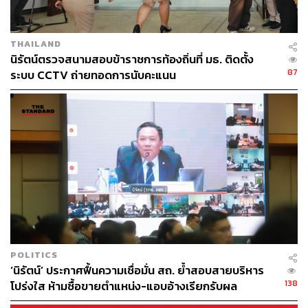
ในส่วนของมหาวิทยาลัย อีกส่วนหนึ่งก็คือในส่วนของโรง
พยาบาล ซึ่งทั้งสองส่วนอธิการก็จะเป็นประธานในการ
พิจารณาการประชุม การดูเรื่องของความเร่งด่วน ดูในเรื่อง
THAILAND
ของทรัพยากร
นิรัตน์ตรวจสนามสอบข้าราชการท้องถิ่นที่ มธ. ติดตั้ง
87
ระบบ CCTV ถ่ายทอดการนับคะแนน
POLITICS
‘นิรัตน์’ ประกาศฟื้นความเชื่อมั่น สถ. ย้ำสอบสายบริหาร
138
โปร่งใส ห้ามซื้อขายตำแหน่ง-แอบอ้างเรียกรับผล
หมายความว่าอธิการบดีสามารถตัดสินใจได้เลย เมื่อผ่านการ
ประโยชน์