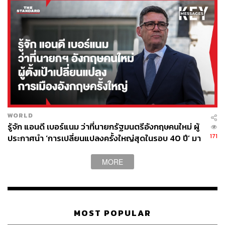
ประเมินต่างๆ แล้ว
โดยที่เรารับฟังข้อมูลมา และดูปัญหาทั้งหลายทั้งปวงจากต่าง
ประเทศด้วย เราก็จะรู้ความจำเป็นว่าขณะนี้จะต้องปิดการ
เรียนการสอนได้แล้ว และการปิดการเรียนการสอนจะทำ
อย่างไรในเมื่อการเปิดเทอมก็ยังเปิดกันอยู่ ก็ต้องมีการเรียน
หนังสือ มีการสอบ มีการเรียนวัดผล ตรงนี้ก็ต้องอาศัย
ประสบการณ์ในเรื่องพื้นฐานของมหาวิทยาลัยที่มีความพร้อม
อยู่แล้ว พื้นฐานของมหาวิทยาลัยเป็นเรื่องสำคัญ ในขณะนี้
การพัฒนามหาวิทยาลัยที่จะก้าวให้ทันโลกแห่งการ
เปลี่ยนแปลง ที่เราจะพูดกันเยอะในเรื่องของ Disruption ซึ่งใน
WORLD
ต่างประเทศก็มีการเรียนการสอนที่เป็นระบบออนไลน์มากขึ้น
รู้จัก แอนดี เบอร์แนม ว่าที่นายกรัฐมนตรีอังกฤษคนใหม่ ผู้
ทางธรรมศาสตร์เองก็ให้ความสำคัญในเรื่องของการจัดการ
171
ประกาศนำ ‘การเปลี่ยนแปลงครั้งใหญ่สุดในรอบ 40 ปี’ มา
เรียนการสอนออนไลน์ และถือเป็นกลยุทธ์ของธรรมศาสตร์
สู่การเมืองอังกฤษ
บวกกับตัวดิฉันเองก็คิดว่าธรรมศาสตร์เรามี Asset ที่สำคัญ
MORE
ของเราคือความเป็นตลาดวิชา ประชาชนจะหาความรู้ก็เข้า
มาได้ ดึกดื่นแค่ไหนก็เข้ามาเปิดระบบออนไลน์เรียนกับ
ธรรมศาสตร์ตลาดวิชาได้ ตรงนี้เราก็ทำก่อนที่จะเกิดวิกฤต
MOST POPULAR
แล้วเรายังดำเนินการไปอีกเรื่องหนึ่งว่า เราจะเปิดปริญญาโท