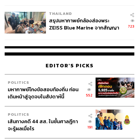
ชั่วคราว หลังเหตุใช้อาวุธปืนภายใน
โรงเรียนคลี่คลาย
THAILAND
สรุปมหากาพย์กล้องส่องพระ
723
ZEISS Blue Marine จากสัญญา
ผลิต 8.3 ล้าน สู่ข้อพิพาท ‘มา
เวลล์ฯ’ ฟ้อง ‘โทน บางแค’ ผิดนัด
จ่ายหนี้-แอบระบุแบรนด์
มีคนบอกว่าอยากจะได้อธิการบดีเป็นนายกฯ อยากจะได้คุณ
EDITOR'S PICKS
แม่อธิการเป็นอธิการบดีของตัวเอง หลายมาตรการที่ออกมา
มีฟรีเยอะ มีการบริหารงบประมาณอย่างไร
POLITICS
การเตรียมความพร้อมเหล่านี้เรามีการเตรียมการไว้อยู่แล้ว
มหากาพย์โกงข้อสอบท้องถิ่น ก่อน
พอเกิดวิกฤตก็เลยง่ายๆ สำหรับเรา แต่ในเรื่องของการสร้าง
552
เดินหน้าสู่จุดจบในสัปดาห์นี้
การมีส่วนร่วม ธรรมศาสตร์เป็นมหาวิทยาลัยเพื่อประชาชน
ตรงนี้ทำให้เป็นต้นทุนของธรรมศาสตร์ที่มีชื่อเสียงหรือทำให้
POLITICS
คนไว้ใจว่าให้กับธรรมศาสตร์ก็จะทำจริงนะ ไม่ล้มเหลว การ
เส้นทางคดี 44 สส. ในชั้นศาลฎีกา
ที่คนบริจาคกับธรรมศาสตร์ก็จะใช้อย่างมีประสิทธิภาพ เรา
191
จะรู้ผลเมื่อไร
จึงได้ใจ ได้การมีส่วนร่วมจากทุกภาคส่วน