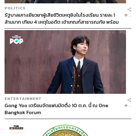
มากมายอะไร แต่เราก็คิดว่าบางส่วนก็เป็นเงินที่เราเก็บมา
จากเด็ก ก็ไปดูงบประมาณ ส่วนไหนที่เรายังไม่ได้ใช้ ในส่วนที่
POLITICS
เป็นของนักศึกษาก็ดึงขึ้นมาแล้วก็นำไปใช้ในการดำเนินการ
รัฐบาลเคาะเยียวยาผู้เสียชีวิตเหตุยิงในโรงเรียน รายละ 1
...
ล้านบาท เทียบ 4 เหตุในอดีต เข้าเกณฑ์สาธารณภัย พร้อม
เพื่อประโยชน์ของนักศึกษาในหลากหลายรูปแบบ ทำเรื่อง
เร่งจ่ายโดยเร็ว
ประกันภัยโควิด-19 การจัดการเรียนการสอน ทุนการศึกษา
หรือจะทำเรื่องการทำหน้ากากอนามัยให้กับบุคลากรทางการ
แพทย์ได้ใช้ หรือเงินยังไม่พอเราก็ไประดมทุนผ่าน
อินเทอร์เน็ต ดังนั้นเรื่องเงินไม่พอจึงไม่ใช่เรื่องที่เป็นปัญหา
ปัญหาคือเราจะทำอะไร เป็นเรื่องที่ตอบโจทย์ไหม อิมแพ็กแค่
ไหน เรื่องเงินไม่สำคัญแล้วเพราะเราหาจากศิษย์เก่าได้ หา
จากประชาชน หาจากงบประมาณของเรา และงบประมาณ
เราก็มาดูว่าอะไรที่เราจะไม่ได้ใช้ และคงไม่ได้ใช้ เราก็เอา
มาดูแล้วเอาออกมาใช้จ่าย และเรายังไปหาสปอนเซอร์จาก
ENTERTAINMENT
ภาคธุรกิจ ดังเช่นเรื่อง ซิม หรือเราก็เจรจากับ สวทช. ในการ
Gong Yoo เตรียมจัดแฟนมีตติ้ง 10 ต.ค. นี้ ณ One
...
ให้ทุนร่วมกับธรรมศาสตร์ ในการให้ทุนระดับปริญญาโท
Bangkok Forum
ปริญญาเอก อย่างเช่น จากเดิมเคยให้ 60 ทุน ก็เปลี่ยนเป็น 90
ทุนได้ไหม ก็เป็นการเจรจา เป็นพลังที่สำคัญ