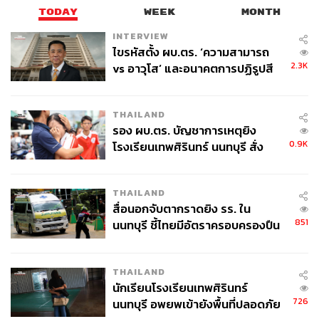
ออนไลน์ หลักสูตรปริญญาโทบริหารธุรกิจ สาขา Business
TODAY
WEEK
MONTH
Innovation, หลักสูตรปริญญาโท Data Science for Digital
INTERVIEW
Business Transformation ซึ่งการพัฒนาหลักสูตรเตรียมการ
ไขรหัสตั้ง ผบ.ตร. ‘ความสามารถ
ต่างๆ ไว้เรียบร้อย พร้อมที่จะดำเนินการได้ก็มาเกิดเหตุการณ์
2.3K
vs อาวุโส’ และอนาคตการปฏิรูปสี
นี้
กากี กับ พล.ต.อ. เอก อังสนานนท์
เพราะฉะนั้น ด้วยเหตุนี้ธรรมศาสตร์จะมีความพร้อมมากใน
THAILAND
การจัดการเรียนการสอนภายใต้วิกฤตโดยใช้ระบบออนไลน์
รอง ผบ.ตร. บัญชาการเหตุยิง
0.9K
โรงเรียนเทพศิรินทร์ นนทบุรี สั่ง
เราแทบจะดำเนินการได้เลย
ค้นหา 2 รอบยืนยันไร้คนติดค้าง พบ
ศพปู่-ย่าที่บ้านพักผู้ก่อเหตุ
และหัวใจของการทำเรื่องนี้ให้สำเร็จคือการพัฒนาระบบการ
THAILAND
เรียนการสอน เราจึงจัดอบรมให้ความรู้ทั้งอาจารย์และ
สื่อนอกจับตากราดยิง รร. ใน
บุคลากร แล้วเรื่องเทคโนโลยีเราก็พร้อมมาก
851
นนทบุรี ชี้ไทยมีอัตราครอบครองปืน
สูงในระดับต้นของภูมิภาค
THAILAND
นักเรียนโรงเรียนเทพศิรินทร์
726
นนทบุรี อพยพเข้ายังพื้นที่ปลอดภัย