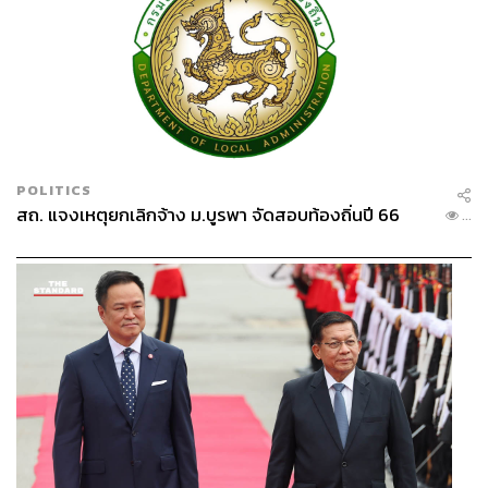
POLITICS
สถ. แจงเหตุยกเลิกจ้าง ม.บูรพา จัดสอบท้องถิ่นปี 66
...
มหาวิทยาลัยช่วยเหลือเผื่อแผ่ไปถึงคนนอกด้วย อย่างการตั้ง
ศูนย์ให้คำปรึกษาทางกฎหมาย, การทำโรงพยาบาลสนาม
แนวคิดเหล่านี้มาจากอะไร ที่ทำให้เราตัดสินใจมองออกไป
ข้างนอกด้วย ไม่ใช่แค่ในมหาวิทยาลัย
อันนี้ก็จากการที่เรามีวอร์รูม และรับรู้ข่าวสารจากต่าง
ประเทศ เราก็นำข้อมูลมาวิเคราะห์ว่า ต้องดำเนินการอย่างไร