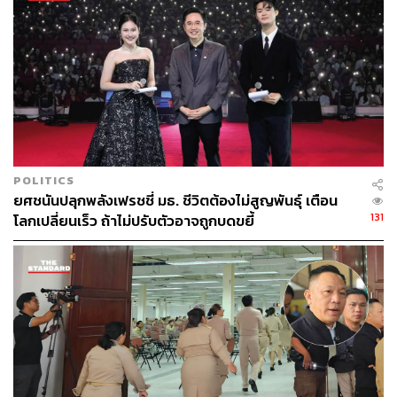
อะไรคือคีย์หลักที่ใช้ในการบริหารจัดการวิกฤต
เราจะคิดทำอะไร ตัดสินใจเรื่องอะไร ก็ต้องคิดว่าปัญหาที่แท้
จริงอยู่ที่ไหน และดูกลุ่มที่เราจะดูแลเขา การตัดสินใจจะมี
ผลกระทบต่อเขาอย่างไร ใช้หลักการ 360 องศา มองทุกกลุ่ม
รอบด้านครบถ้วน อันนี้เป็นหลักการสำคัญ
นอกจากนี้ในภาวะวิกฤต เราก็ต้องเพิ่มการสร้างความมีส่วน
ร่วม ความรวดเร็ว ความยืดยุ่น แต่ละองคาพยพจะใช้การ
ตัดสินใจ การมีมติที่ไม่เหมือนกัน ขึ้นอยู่กับแต่ละกลุ่มจะมี
POLITICS
ปัญหาหรือมีความต้องการความจำเป็นอย่างไร เราต้อง
ยศชนันปลุกพลังเฟรชชี่ มธ. ชีวิตต้องไม่สูญพันธุ์ เตือน
บริหารให้ยืดหยุ่น รอบด้าน
131
โลกเปลี่ยนเร็ว ถ้าไม่ปรับตัวอาจถูกบดขยี้
ประเมินอย่างไรว่าจะต้องทำสิ่งนั้นสิ่งนี้ก่อน วางลำดับการ
ทำงานอย่างไร
เรื่องพวกนี้มันก็ตามสถานการณ์ และเราก็ดูจากต่างประเทศ
ด้วย ในประเทศด้วย และจากสถานการณ์ที่เกิดขึ้นจริงในส่วน
ของเรา ดังนั้นในเรื่องของการมีข้อมูลจากทุกภาคส่วนกลับ
เข้ามาก็เป็นเรื่องที่สำคัญ และการดูแลในเรื่องของช่วงวิกฤต
เราก็จัดสร้าง TU War Room ขึ้นมา เรียกว่าเป็นวอร์รูมที่อยู่