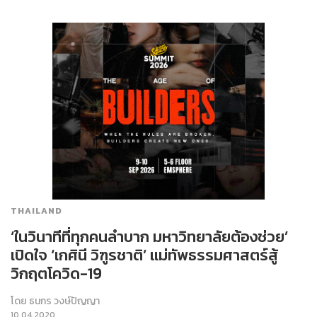
THAILAND
‘ในวินาทีที่ทุกคนลำบาก มหาวิทยาลัยต้องช่วย’
เปิดใจ ‘เกศินี วิฑูรชาติ’ แม่ทัพธรรมศาสตร์สู้
วิกฤตโควิด-19
โดย
ธนกร วงษ์ปัญญา
10.04.2020