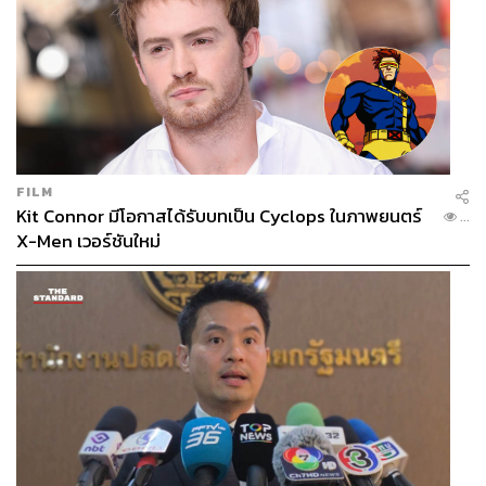
FILM
Kit Connor มีโอกาสได้รับบทเป็น Cyclops ในภาพยนตร์
...
X-Men เวอร์ชันใหม่
คนทั่วไปอยากรู้จริงๆ ว่า เรื่องงบประมาณ บริหารจัดการเพียง
พอไหม ทั้งการสนับสนุนการเรียนออนไลน์ สนับสนุนลูกจ้าง
ในวินาทีนั้นเราก็ถือว่าทุกคนลำบาก มหาวิทยาลัยต้องช่วย
เราก็มาดูแล้วว่าของเรามีอะไรบ้าง
Stakeholder
ต่างๆ มีการ
เจรจาว่านักศึกษาต้องการอะไร อย่างค่ายโทรศัพท์มือถือก็ให้
ความร่วมมือดี มีการบริจาคให้ เราก็นำมาจัดให้ หรืออย่าง
การทำประกันภัยโควิด-19 ให้กับนักศึกษา ตรงนี้เราก็เห็นว่า
คนเป็นกังวลใจ มันไม่สบายใจจะทำอย่างไร สิ่งที่ให้ก็ไม่ได้