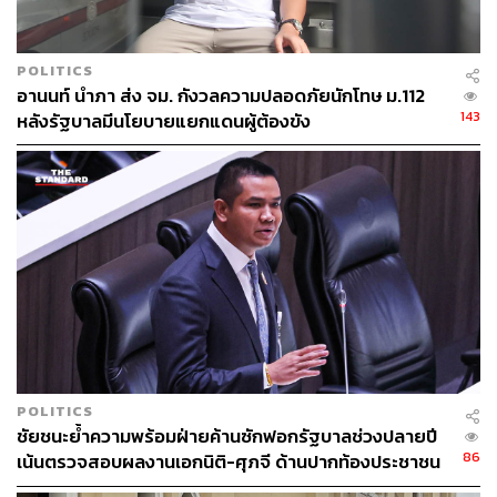
POLITICS
อานนท์ นำภา ส่ง จม. กังวลความปลอดภัยนักโทษ ม.112
143
หลังรัฐบาลมีนโยบายแยกแดนผู้ต้องขัง
POLITICS
ชัยชนะย้ำความพร้อมฝ่ายค้านซักฟอกรัฐบาลช่วงปลายปี
86
เน้นตรวจสอบผลงานเอกนิติ-ศุภจี ด้านปากท้องประชาชน