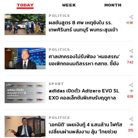
TODAY
WEEK
MONTH
POLITICS
ผลชันสูตร 8 ศพ เหตุยิงใน รร.
1K
เทพศิรินทร์ นนทบุรี พบกระสุนเข้า
จุดสำคัญ ‘ศีรษะ-หน้าอก’ ครูถูกยิง
4 นัด จากระยะไกล
POLITICS
ศาลปกครองไม่รับฟ้อง ‘หมอสรณ’
742
ขอเพิกถอนมติสรรหา กสทช. ชี้ยัง
ไม่ใช่ผู้เดือดร้อนเสียหาย
SPORT
adidas เปิดตัว Adizero EVO SL
618
EXO คอลเล็กชันพิเศษรับฤดูกาล
College Football
POLITICS
‘เอกนิติ’ เผยเงินกู้ 4 แสนล้าน โฟกัส
315
เปลี่ยนผ่านพลังงาน ลุ้น ‘ไทยช่วย