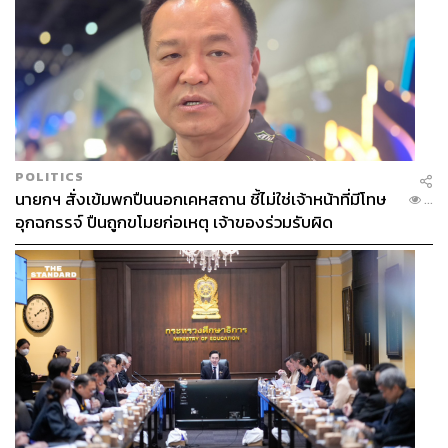
POLITICS
นายกฯ สั่งเข้มพกปืนนอกเคหสถาน ชี้ไม่ใช่เจ้าหน้าที่มีโทษ
...
อุกฉกรรจ์ ปืนถูกขโมยก่อเหตุ เจ้าของร่วมรับผิด