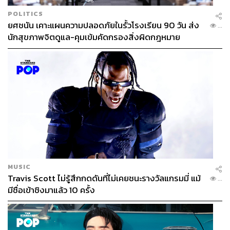
POLITICS
ยศชนัน เคาะแผนความปลอดภัยในรั้วโรงเรียน 90 วัน ส่ง
...
นักสุขภาพจิตดูแล-คุมเข้มคัดกรองสิ่งผิดกฎหมาย
MUSIC
Travis Scott ไม่รู้สึกกดดันที่ไม่เคยชนะรางวัลแกรมมี่ แม้
...
มีชื่อเข้าชิงมาแล้ว 10 ครั้ง