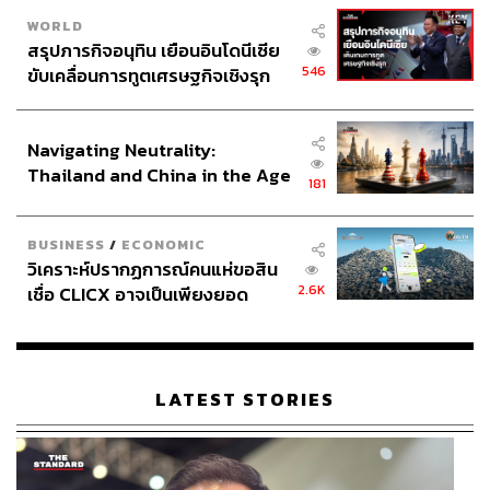
WORLD
สรุปภารกิจอนุทิน เยือนอินโดนีเซีย
546
ขับเคลื่อนการทูตเศรษฐกิจเชิงรุก
ประกาศหุ้นส่วนยุทธศาสตร์ไทย –
อินโดนีเซีย
Navigating Neutrality:
Thailand and China in the Age
181
of a New Global Order
BUSINESS
/
ECONOMIC
วิเคราะห์ปรากฏการณ์คนแห่ขอสิน
2.6K
เชื่อ CLICX อาจเป็นเพียงยอด
ภูเขาน้ำแข็ง ของปัญหาหนี้ครัว
เรือนไทยที่ถูกซุกไว้
LATEST STORIES