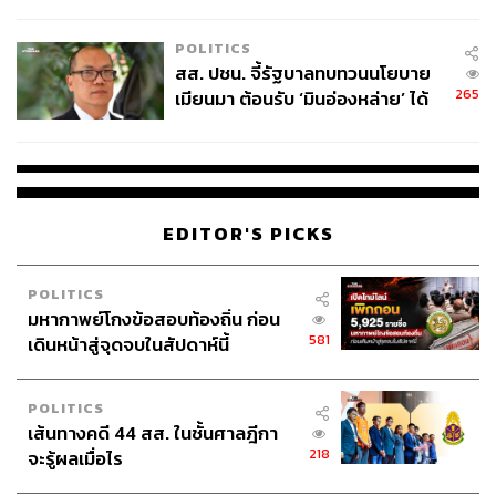
ไทยพลัส’ เฟส 2 รอประเมินความ
เหมาะสม
POLITICS
สส. ปชน. จี้รัฐบาลทบทวนนโยบาย
265
เมียนมา ต้อนรับ ‘มินอ่องหล่าย’ ได้
แค่สัญญาว่างเปล่า
EDITOR'S PICKS
POLITICS
มหากาพย์โกงข้อสอบท้องถิ่น ก่อน
581
เดินหน้าสู่จุดจบในสัปดาห์นี้
POLITICS
เส้นทางคดี 44 สส. ในชั้นศาลฎีกา
218
จะรู้ผลเมื่อไร