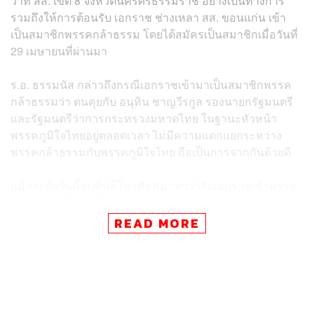
ว่าที่ สส. เขต 8 จังหวัดนครศรีธรรมราช อย่างเป็นทางการ
รวมถึงให้การต้อนรับ เอกราช ช่างเหลา สส. ขอนแก่น เข้า
เป็นสมาชิกพรรคกล้าธรรม โดยได้สมัครเป็นสมาชิกเมื่อวันที่
29 เมษายนที่ผ่านมา
ร.อ. ธรรมนัส กล่าวถึงกรณีเอกราชเข้ามาเป็นสมาชิกพรรค
กล้าธรรมว่า ตนคุยกับ อนุทิน ชาญวีรกูล รองนายกรัฐมนตรี
และรัฐมนตรีว่าการกระทรวงมหาดไทย ในฐานะหัวหน้า
พรรคภูมิใจไทยอยู่ตลอดเวลา ไม่มีความแตกแยกระหว่าง
พรรคกล้าธรรมกับพรรคภูมิใจไทย ถือเป็นการจากกันด้วยดี
แม้กระทั่งวันนี้อนุทินก็โทรศัพท์มาหาว่ารับเอกราชเข้าพรรค
กล้าธรรมหรือยัง ก็ได้แจ้งท่านไปแล้วว่าจะมีการแถลงข่าว
อย่างเป็นทางการ นอกจากนี้ในที่ประชุม ครม. เมื่อสัปดาห์ที่
READ MORE
แล้วอนุทินได้สอบถาม ศ. ดร.นฤมล ว่ารับเอกราชเข้าพรรค
หรือยัง เพราะเป็นห่วง เอกราชมาด้วยดี และตอนที่จากกัน
คราวก่อนกับตนก็จากกันด้วยดี
เมื่อผู้สื่อข่าวถามถึงกรณีการรับรอง สส. เขต 8