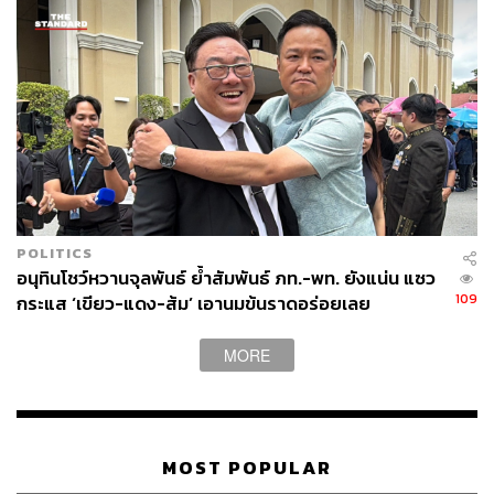
POLITICS
อนุทินโชว์หวานจุลพันธ์ ย้ำสัมพันธ์ ภท.-พท. ยังแน่น แซว
109
กระแส ‘เขียว-แดง-ส้ม’ เอานมข้นราดอร่อยเลย
MORE
MOST POPULAR