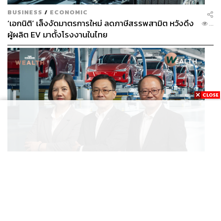
BUSINESS
/
ECONOMIC
‘เอกนิติ’ เล็งงัดมาตรการใหม่ ลดภาษีสรรพสามิต หวังดึง
...
ผู้ผลิต EV มาตั้งโรงงานในไทย
BUSINESS
/
ECONOMIC
สูตรถ่างภาษี-อุดหนุนกลางทาง จะเปลี่ยนไทยจาก ‘ทาง
...
ผ่าน’ เป็นฮับผลิต EV ได้จริงหรือ?