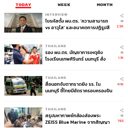
TODAY
WEEK
MONTH
INTERVIEW
ไขรหัสตั้ง ผบ.ตร. ‘ความสามารถ
2.5K
vs อาวุโส’ และอนาคตการปฏิรูปสี
กากี กับ พล.ต.อ. เอก อังสนานนท์
THAILAND
รอง ผบ.ตร. บัญชาการเหตุยิง
1.1K
โรงเรียนเทพศิรินทร์ นนทบุรี สั่ง
ค้นหา 2 รอบยืนยันไร้คนติดค้าง พบ
ศพปู่-ย่าที่บ้านพักผู้ก่อเหตุ
THAILAND
สื่อนอกจับตากราดยิง รร. ใน
1K
นนทบุรี ชี้ไทยมีอัตราครอบครองปืน
สูงในระดับต้นของภูมิภาค
THAILAND
สรุปมหากาพย์กล้องส่องพระ
765
ZEISS Blue Marine จากสัญญา