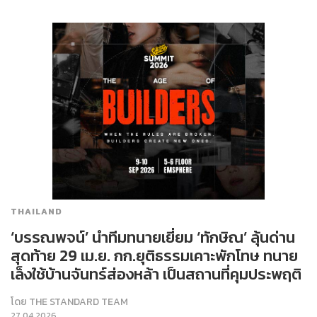
THAILAND
‘บรรณพจน์’ นำทีมทนายเยี่ยม ‘ทักษิณ’ ลุ้นด่าน
สุดท้าย 29 เม.ย. กก.ยุติธรรมเคาะพักโทษ ทนาย
เล็งใช้บ้านจันทร์ส่องหล้า เป็นสถานที่คุมประพฤติ
โดย
THE STANDARD TEAM
27.04.2026