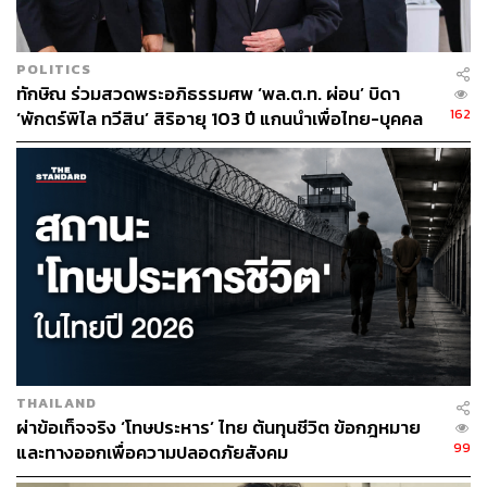
POLITICS
ทักษิณ ร่วมสวดพระอภิธรรมศพ ‘พล.ต.ท. ผ่อน’ บิดา
162
‘พักตร์พิไล ทวีสิน’ สิริอายุ 103 ปี แกนนำเพื่อไทย-บุคคล
หลากวงการร่วมอาลัย
THAILAND
ผ่าข้อเท็จจริง ‘โทษประหาร’ ไทย ต้นทุนชีวิต ข้อกฎหมาย
99
และทางออกเพื่อความปลอดภัยสังคม