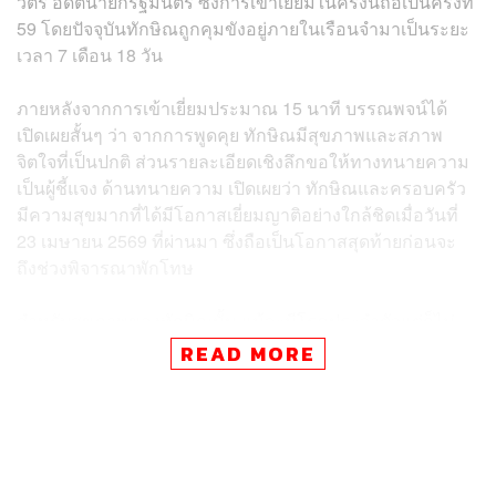
วัตร อดีตนายกรัฐมนตรี ซึ่งการเข้าเยี่ยมในครั้งนี้ถือเป็นครั้งที่
59 โดยปัจจุบันทักษิณถูกคุมขังอยู่ภายในเรือนจำมาเป็นระยะ
เวลา 7 เดือน 18 วัน
ภายหลังจากการเข้าเยี่ยมประมาณ 15 นาที บรรณพจน์ได้
เปิดเผยสั้นๆ ว่า จากการพูดคุย ทักษิณมีสุขภาพและสภาพ
จิตใจที่เป็นปกติ ส่วนรายละเอียดเชิงลึกขอให้ทางทนายความ
เป็นผู้ชี้แจง ด้านทนายความ เปิดเผยว่า ทักษิณและครอบครัว
มีความสุขมากที่ได้มีโอกาสเยี่ยมญาติอย่างใกล้ชิดเมื่อวันที่
23 เมษายน 2569 ที่ผ่านมา ซึ่งถือเป็นโอกาสสุดท้ายก่อนจะ
ถึงช่วงพิจารณาพักโทษ
สำหรับสุขภาพของทักษิณนั้น แม้จะมีโรคประจำตัวแต่ก็ไม่
น่ากังวลหรืออยู่ในภาวะโคม่าแต่อย่างใด เนื่องจากนาย
READ MORE
ทักษิณได้ดูแลสุขภาพและรับประทานยาอย่างสม่ำเสมอ
สำหรับกระแสข่าวที่ว่า คณะกรรมการพักการลงโทษระดับ
กรมราชทัณฑ์ได้มีมติให้นายทักษิณผ่านเกณฑ์ได้รับการพัก
โทษแล้ว และเตรียมเข้าสู่การพิจารณาของคณะ