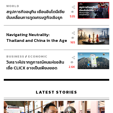
WORLD
สรุปภารกิจอนุทิน เยือนอินโดนีเซีย
535
ขับเคลื่อนการทูตเศรษฐกิจเชิงรุก
ประกาศหุ้นส่วนยุทธศาสตร์ไทย –
อินโดนีเซีย
Navigating Neutrality:
Thailand and China in the Age
165
of a New Global Order
BUSINESS
/
ECONOMIC
วิเคราะห์ปรากฏการณ์คนแห่ขอสิน
2.6K
เชื่อ CLICX อาจเป็นเพียงยอด
ภูเขาน้ำแข็ง ของปัญหาหนี้ครัว
เรือนไทยที่ถูกซุกไว้
LATEST STORIES