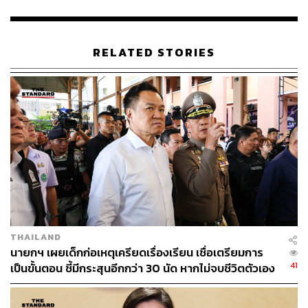
และผลกระทบต่อสังคม ตามที่บัญญัติไว้ในพระราชบัญญัติ
ราชทัณฑ์ พ.ศ. 2560 มาตรา 52 หากได้รับการอนุมัติ จะมี
การแจ้งไปยังหน่วยงานที่เกี่ยวข้องและเจ้าหน้าที่ในท้องที่เพื่อ
RELATED STORIES
ดำเนินการต่อไป
ทั้งนี้ หากทุกอย่างเป็นไปตามเกณฑ์ คาดว่าการปล่อยตัวคุม
ประพฤติจะเกิดขึ้นในช่วงเช้าวันที่ 11 พฤษภาคม 2569 และ
นายทักษิณจะต้องเข้ารับการคุมประพฤติต่อเนื่องเป็นเวลา 4
เดือน จนกว่าจะพ้นโทษและได้รับอิสรภาพอย่างสมบูรณ์ใน
วันที่ 9 กันยายน 2569
TAGS:
ทักษิณ ชินวัตร
กรมราชทัณฑ์
กรุงเทพมหานคร
กระทรวงยุติธรรม
การเมืองไทย
วิญญัติ ชาติมนตรี
กำไลอิเล็กทรอนิกส์ (กำไล EM)
บ้านจันทร์ส่องหล้า
บรรณพจน์ ดามาพงศ์
THAILAND
นายกฯ เผยเด็กก่อเหตุเครียดเรื่องเรียน เชื่อเตรียมการ
41
เป็นขั้นตอน ชี้มีกระสุนอีกกว่า 30 นัด หากไม่จบชีวิตตัวเอง
อาจสูญเสียเพิ่ม