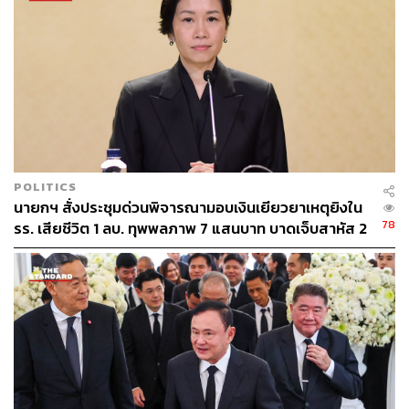
111
ABOUT THE AUTHOR
THE STANDARD TEAM
กองบรรณาธิการ THE STANDARD
POLITICS
นายกฯ สั่งประชุมด่วนพิจารณามอบเงินเยียวยาเหตุยิงใน
78
รร. เสียชีวิต 1 ลบ. ทุพพลภาพ 7 แสนบาท บาดเจ็บสาหัส 2
แสนบาท บาดเจ็บเล็กน้อย 1 แสนบาท