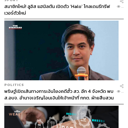
สมาชิกใหม่! ลูอิส แฮมิลตัน เปิดตัว ‘Halo’ โกลเดนรีทรีฟ
...
เวอร์ตัวใหม่
POLITICS
พริษฐ์เปิดเส้นทางการเงินโยงคดีฮั้ว สว. อีก 4 จังหวัด พบ
...
ส.อบจ. อำนาจเจริญโอนเงินให้เจ้าหน้าที่ กกต. ฝ่ายสืบสวน