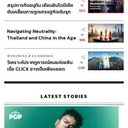
สรุปภารกิจอนุทิน เยือนอินโดนีเซีย
553
ขับเคลื่อนการทูตเศรษฐกิจเชิงรุก
ประกาศหุ้นส่วนยุทธศาสตร์ไทย –
อินโดนีเซีย
Navigating Neutrality:
Thailand and China in the Age
188
of a New Global Order
BUSINESS
/
ECONOMIC
วิเคราะห์ปรากฏการณ์คนแห่ขอสิน
2.6K
เชื่อ CLICX อาจเป็นเพียงยอด
ภูเขาน้ำแข็ง ของปัญหาหนี้ครัว
เรือนไทยที่ถูกซุกไว้
LATEST STORIES