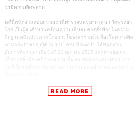
ว่ามีความผิดพลาด
คดีนี้พนักงานสอบสวนสถานีตำรวจนครบาล (สน.) วัดพระยา
ไกร เป็นผู้ส่งสำนวนพร้อมความเห็นสมควรสั่งฟ้องในความ
ผิดฐานหมิ่นประมาทโดยการโฆษณาฯ แต่ไม่ฟ้องในความผิด
ตามพระราชบัญญัติ (พ.ร.บ.) คอมพิวเตอร์ฯ ให้พนักงาน
อัยการพิจารณาเมื่อวันที่ 20 ตุลาคม 2565 และทางอัยการ
เห็นควรสั่งฟ้องคดีตามความเห็นของพนักงานสอบสวน โดย
วันนี้เป็นนัดไกล่เกลี่ย ทนายความผู้รับมอบอำนาจของคู่ความ
เดินทางมาศาล
ภายหลังการพูดคุย ทั้ง 2 ฝ่ายมีแนวโน้มว่าจะตกลงกันได้ โดย
READ MORE
แต่ละฝ่ายจะกลับไปหาแนวทางยุติข้อพิพาทกัน โดย
ทนายความแต่ละฝ่ายจะนำผลการพูดคุยไปแจ้งคู่ความและ
นัดไกล่เกลี่ยใหม่ในวันที่ 21 ธันวาคม 2565 เวลา 09.00 น.
โดยในส่วนของคดีมีนัดตรวจพยานหลักฐานวันที่ 16
มกราคม 2565