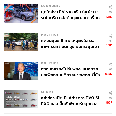
ECONOMIC
ยุคใหม่รถ EV ราคาเริ่ม (ถูก) กว่า
1.6K
รถไฮบริด หลังต้นทุนแบตเตอรี่ลด
ลง - จีนแห่บุกตลาดเกิดใหม่
POLITICS
ผลชันสูตร 8 ศพ เหตุยิงใน รร.
1.2K
เทพศิรินทร์ นนทบุรี พบกระสุนเข้า
จุดสำคัญ ‘ศีรษะ-หน้าอก’ ครูถูกยิง
4 นัด จากระยะไกล
POLITICS
ศาลปกครองไม่รับฟ้อง ‘หมอสรณ’
0.9K
ขอเพิกถอนมติสรรหา กสทช. ชี้ยัง
ไม่ใช่ผู้เดือดร้อนเสียหาย
SPORT
adidas เปิดตัว Adizero EVO SL
897
EXO คอลเล็กชันพิเศษรับฤดูกาล
College Football