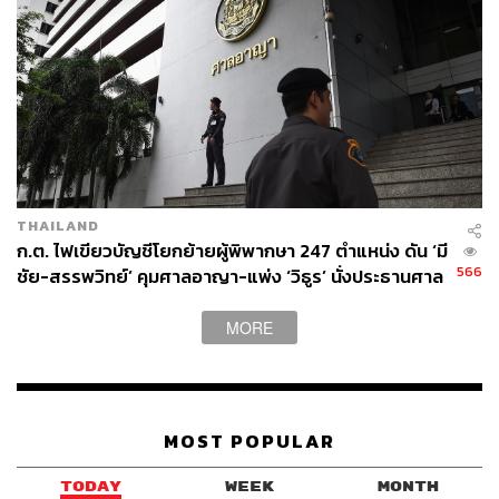
THAILAND
ก.ต. ไฟเขียวบัญชีโยกย้ายผู้พิพากษา 247 ตำแหน่ง ดัน ‘มี
566
ชัย-สรรพวิทย์’ คุมศาลอาญา-แพ่ง ‘วิธูร’ นั่งประธานศาล
อุทธรณ์
MORE
MOST POPULAR
TODAY
WEEK
MONTH