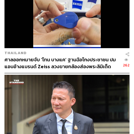
THAILAND
ศาลออกหมายจับ ‘โทน บางแค’ ฐานฉ้อโกงประชาชน ปม
262
แอบอ้างแบรนด์ Zeiss ลวงขายกล้องส่องพระลิมิเต็ด