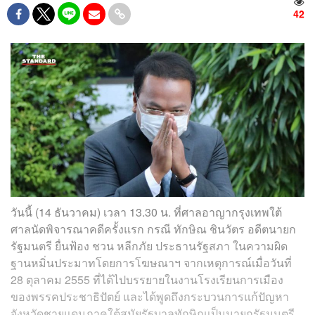
42
วันนี้ (14 ธันวาคม) เวลา 13.30 น. ที่ศาลอาญากรุงเทพใต้
ศาลนัดพิจารณาคดีครั้งแรก กรณี ทักษิณ ชินวัตร อดีตนายก
รัฐมนตรี ยื่นฟ้อง ชวน หลีกภัย ประธานรัฐสภา ในความผิด
ฐานหมิ่นประมาทโดยการโฆษณาฯ จากเหตุการณ์เมื่อวันที่
28 ตุลาคม 2555 ที่ได้ไปบรรยายในงานโรงเรียนการเมือง
ของพรรคประชาธิปัตย์ และได้พูดถึงกระบวนการแก้ปัญหา
จังหวัดชายแดนภาคใต้สมัยรัฐบาลทักษิณเป็นนายกรัฐมนตรี