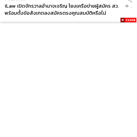
iLaw เปิดจักรวาลอำนาจเจริญ โยงเครือข่ายผู้สมัคร สว.
...
พร้อมตั้งข้อสังเกตลงสมัครตรงคุณสมบัติหรือไม่
News
Wealth
Pop
Podcast
Video
Now
Opinion
Careers
Events
Privacy
About
Contact
Policy
FOR
ADVERTISING
MEMBERSHIP