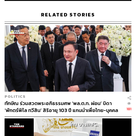
RELATED STORIES
POLITICS
ทักษิณ ร่วมสวดพระอภิธรรมศพ ‘พล.ต.ท. ผ่อน’ บิดา
181
‘พักตร์พิไล ทวีสิน’ สิริอายุ 103 ปี แกนนำเพื่อไทย-บุคคล
หลากวงการร่วมอาลัย