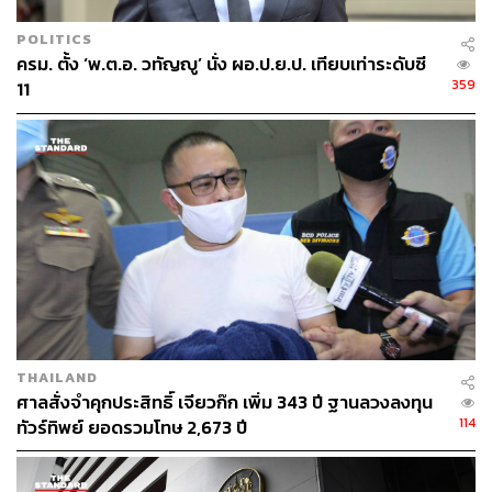
POLITICS
ครม. ตั้ง ‘พ.ต.อ. วทัญญู’ นั่ง ผอ.ป.ย.ป. เทียบเท่าระดับซี
359
11
THAILAND
ศาลสั่งจำคุกประสิทธิ์ เจียวก๊ก เพิ่ม 343 ปี ฐานลวงลงทุน
114
ทัวร์ทิพย์ ยอดรวมโทษ 2,673 ปี