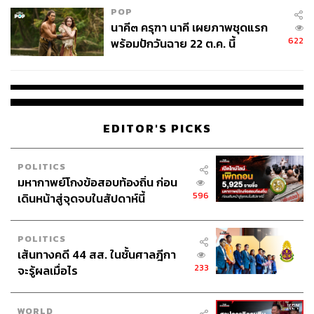
POP
นาคี๓ ครุฑา นาคี เผยภาพชุดแรก
622
พร้อมปักวันฉาย 22 ต.ค. นี้
EDITOR'S PICKS
POLITICS
มหากาพย์โกงข้อสอบท้องถิ่น ก่อน
596
เดินหน้าสู่จุดจบในสัปดาห์นี้
POLITICS
เส้นทางคดี 44 สส. ในชั้นศาลฎีกา
233
จะรู้ผลเมื่อไร
WORLD