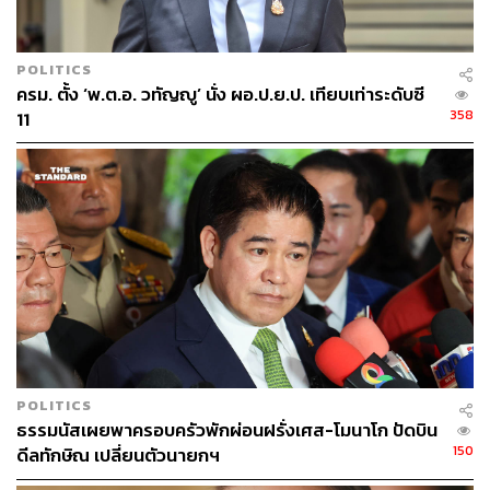
THE STANDARD TEAM
กองบรรณาธิการ THE STANDARD
POLITICS
ครม. ตั้ง ‘พ.ต.อ. วทัญญู’ นั่ง ผอ.ป.ย.ป. เทียบเท่าระดับซี
358
11
POLITICS
ธรรมนัสเผยพาครอบครัวพักผ่อนฝรั่งเศส-โมนาโก ปัดบิน
150
ดีลทักษิณ เปลี่ยนตัวนายกฯ