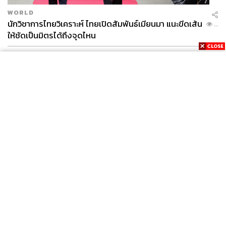
WORLD
นักวิชาการไทยวิเคราะห์ ไทยเปิดสัมพันธ์เมียนมา แนะขีดเส้น
...
ให้ชัดเป็นมิตรได้ถึงจุดไหน
FILM
นาคี๓ ครุฑา นาคี เผยภาพชุดแรก พร้อมปักวันฉาย 22 ต.ค.
...
นี้