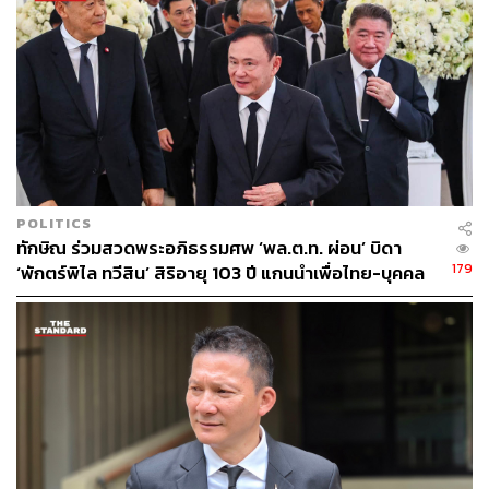
ส่งสาวอีสานไร้ศัลยกรรม ลุยตลาดนางแบบโลก
ทักษิณกล่าวอีกว่า ผู้หญิงอีสานมีเสน่ห์ ถ้าเราจะประกวดคน
อีสานที่ไม่ผ่านการศัลยกรรมแล้วนำไปสอนเป็นนางแบบ
ระดับโลก เป็นการสร้างรายได้ให้กับคนอีสาน เหมือนคนผิว
ดำแอฟริกาที่เป็นนางแบบระดับโลกดีหรือไม่
TAGS:
ทักษิณ ชินวัตร
OTOP
ภาคอีสาน
ISAN NEXT
POLITICS
ทักษิณ ร่วมสวดพระอภิธรรมศพ ‘พล.ต.ท. ผ่อน’ บิดา
179
‘พักตร์พิไล ทวีสิน’ สิริอายุ 103 ปี แกนนำเพื่อไทย-บุคคล
หลากวงการร่วมอาลัย
344
ABOUT THE AUTHOR