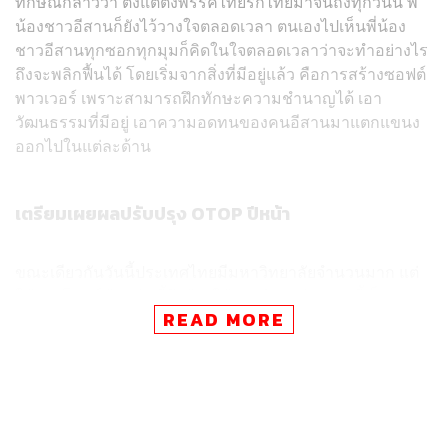
ทักษิณกล่าวว่า ตั้งแต่ตั้งพรรคไทยรักไทยมาจนถึงทุกวันนี้ พี่
น้องชาวอีสานก็ยังไว้วางใจตลอดเวลา ตนเองไปเห็นพี่น้อง
ชาวอีสานทุกซอกทุกมุมก็คิดในใจตลอดเวลาว่าจะทำอย่างไร
ถึงจะพลิกฟื้นได้ โดยเริ่มจากสิ่งที่มีอยู่แล้ว คือการสร้างซอฟต์
พาวเวอร์ เพราะสามารถฝึกทักษะความชำนาญได้ เอา
วัฒนธรรมที่มีอยู่ เอาความอดทนของคนอีสานมาแตกแขนง
ออกไปในแต่ละด้าน
เตรียมเผยผลปรับปรุง OTOP ปีหน้า
ขณะเดียวกันวันนี้ประเทศไทยมีมหาวิทยาลัยจำนวนมาก แต่
ใช้ประโยชน์น้อย วันนี้จึงต้องใช้มหาวิทยาลัยเหล่านี้เป็นแกน
READ MORE
หลักในการสร้างผล โดยเฉพาะการพัฒนาซอฟต์พาวเวอร์
และพัฒนา OTOP เนื่องจากที่ผ่านมาคนอีสานจนลงเพราะ
การผูกขาด ซึ่งนายกรัฐมนตรีให้รัฐมนตรีไปดูกระบวนการ
ผูกขาดทั้งหลายว่าจะแก้อย่างไร
ทักษิณกล่าวอีกว่า ตนใช้เงินส่วนตัวให้ต่างประเทศศึกษาเรื่อง