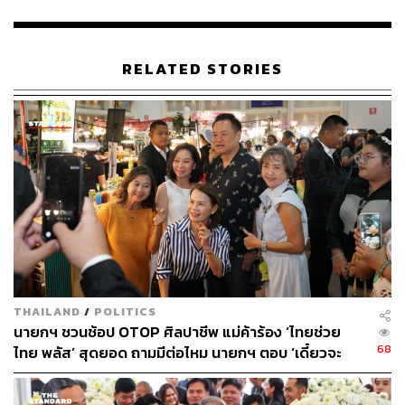
ขายพันธบัตรเหรียญคริปโตให้ประชาชน
RELATED STORIES
ทักษิณกล่าวอีกว่า วันนี้ประเทศไทยเป็นหนี้สูงกว่า 60% ของ
GDP ซึ่งเรามีเพดานอยู่ที่ 70% เพราะฉะนั้นจึงกู้ไม่ไหว
รัฐบาลจึงต้องลดหนี้ด้วยการเพิ่ม GDP ที่ผ่านมารัฐบาลออก
พันธบัตรขายให้สถาบันการเงินเป็นส่วนใหญ่ แต่เมื่อ โดนัลด์
ทรัมป์ กลับเข้ามาเป็นประธานาธิบดีรอบที่ 2 และเอาจริงเอา
จังเรื่องบิทคอยน์และคริปโตเคอร์เรนซี ถ้าเราไม่ทำก็ไม่ทัน
เขา แต่จะทำอย่างไรให้ประชาชนไม่เกิดความเสี่ยง
หากเรานำพันธบัตรที่ออกทุกปีปีละ 8 แสนล้านบาทมาขายให้
บุคคลทั่วไป และทำให้อายุพันธบัตรสั้นลงเพื่อหมุนเวียนใน
THAILAND
/
POLITICS
ตลาดในรูปแบบของเหรียญคริปโต เงินเหล่านี้จะอยู่ในมือ
นายกฯ ชวนช้อป OTOP ศิลปาชีพ แม่ค้าร้อง ‘ไทยช่วย
ประชาชน ดีกว่านำไปแช่ไว้ในสถาบันการเงินซึ่งจะทำให้
68
ไทย พลัส’ สุดยอด ถามมีต่อไหม นายกฯ ตอบ ‘เดี๋ยวจะ
GDP ไม่มีทางโต
พยายาม’