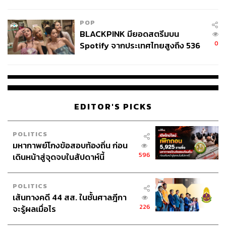
College Football
POP
BLACKPINK มียอดสตรีมบน
0
Spotify จากประเทศไทยสูงถึง 536
ล้านครั้ง ตลอด 10 ปีที่ผ่านมา
EDITOR'S PICKS
POLITICS
มหากาพย์โกงข้อสอบท้องถิ่น ก่อน
596
เดินหน้าสู่จุดจบในสัปดาห์นี้
POLITICS
เส้นทางคดี 44 สส. ในชั้นศาลฎีกา
226
จะรู้ผลเมื่อไร