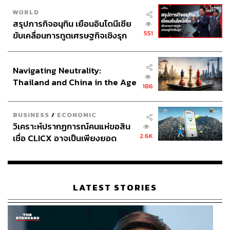
WORLD
สรุปภารกิจอนุทิน เยือนอินโดนีเซีย
551
ขับเคลื่อนการทูตเศรษฐกิจเชิงรุก
ประกาศหุ้นส่วนยุทธศาสตร์ไทย –
อินโดนีเซีย
Navigating Neutrality:
Thailand and China in the Age
186
of a New Global Order
BUSINESS
/
ECONOMIC
วิเคราะห์ปรากฏการณ์คนแห่ขอสิน
2.6K
เชื่อ CLICX อาจเป็นเพียงยอด
ภูเขาน้ำแข็ง ของปัญหาหนี้ครัว
เรือนไทยที่ถูกซุกไว้
LATEST STORIES