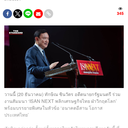
345
วานนี้ (20 ธันวาคม) ทักษิณ ชินวัตร อดีตนายกรัฐมนตรี ร่วม
งานสัมมนา ‘ISAN NEXT พลิกเศรษฐกิจไทย ฝ่าวิกฤตโลก’
พร้อมบรรยายพิเศษในหัวข้อ ‘อนาคตอีสาน โอกาส
ประเทศไทย’