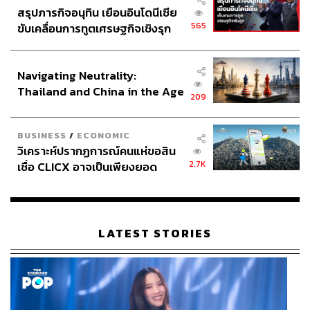
สรุปภารกิจอนุทิน เยือนอินโดนีเซีย
565
ขับเคลื่อนการทูตเศรษฐกิจเชิงรุก
ประกาศหุ้นส่วนยุทธศาสตร์ไทย –
อินโดนีเซีย
Navigating Neutrality:
Thailand and China in the Age
209
of a New Global Order
BUSINESS
/
ECONOMIC
วิเคราะห์ปรากฏการณ์คนแห่ขอสิน
2.7K
เชื่อ CLICX อาจเป็นเพียงยอด
ภูเขาน้ำแข็ง ของปัญหาหนี้ครัว
เรือนไทยที่ถูกซุกไว้
LATEST STORIES