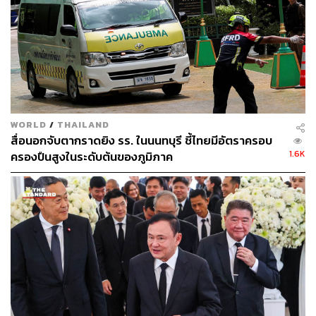
อ้างอิง:
https://www.reuters.com/world/asia-pacific/thai-ex-p
m-thaksin-shinawatra-says-his-royal-insult-case-has-
been-dismissed-2025-08-21/
https://asia.nikkei.com/politics/turbulent-thailand/thak
sin-shinawatra-acquitted-in-royal-defamation-case-la
WORLD
/
THAILAND
wyer-says
สื่อนอกจับตากราดยิง รร. ในนนทบุรี ชี้ไทยมีอัตราครอบ
https://www.aljazeera.com/news/2025/8/22/court-cle
1.6K
ครองปืนสูงในระดับต้นของภูมิภาค
ars-thailands-ex-pm-thaksin-shinawatra-over-royal-in
sult-case
https://www.channelnewsasia.com/asia/thai-ex-pm-t
haksin-verdict-lese-majeste-5308251
https://edition.cnn.com/2025/08/20/asia/thailand-lese
-majeste-thaksin-explainer-intl-hnk-dst
TAGS:
สื่อต่างประเทศ
ทักษิณ ชินวัตร
ม.112
พ.ร.บ.คอมพิวเตอร์