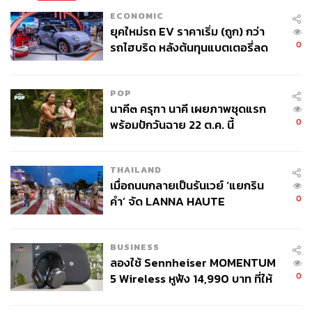
ECONOMIC
ยุคใหม่รถ EV ราคาเริ่ม (ถูก) กว่า
0
รถไฮบริด หลังต้นทุนแบตเตอรี่ลด
ลง - จีนแห่บุกตลาดเกิดใหม่
POP
นาคี๓ ครุฑา นาคี เผยภาพชุดแรก
0
พร้อมปักวันฉาย 22 ต.ค. นี้
THAILAND
เมื่อถนนกลายเป็นรันเวย์ ‘แยกริน
0
คำ’ จัด LANNA HAUTE
COUTURE กลางสายฝน
BUSINESS
ลองใช้ Sennheiser MOMENTUM
0
5 Wireless หูฟัง 14,990 บาท ที่ให้
ผู้ใช้ถอดเปลี่ยนแบตเองได้ ก่อนกฎ
EU บังคับปีหน้า