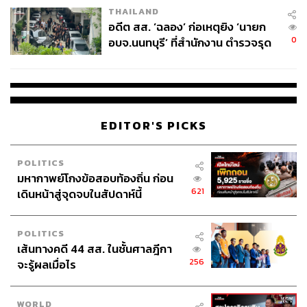
THAILAND
อดีต สส. ‘ฉลอง’ ก่อเหตุยิง ‘นายก
0
อบจ.นนทบุรี’ ที่สำนักงาน ตำรวจรุด
ลงพื้นที่
EDITOR'S PICKS
POLITICS
มหากาพย์โกงข้อสอบท้องถิ่น ก่อน
621
เดินหน้าสู่จุดจบในสัปดาห์นี้
POLITICS
เส้นทางคดี 44 สส. ในชั้นศาลฎีกา
256
จะรู้ผลเมื่อไร
WORLD