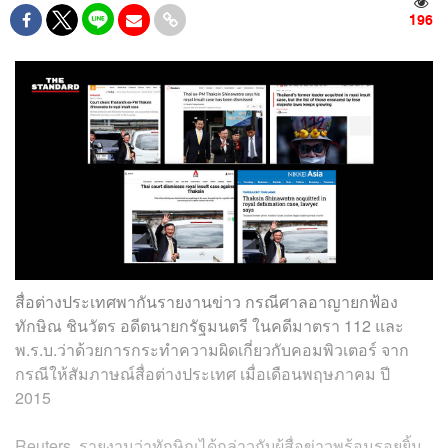
196
สื่อต่างประเทศพากันรายงานข่าว กรณี
ศาลอาญายกฟ้อง
ทักษิณ ชินวัตร อดีตนายกรัฐมนตรี ในคดีมาตรา 112 และ
พ.ร.บ.ว่าด้วยการกระทำความผิดเกี่ยวกับคอมพิวเตอร์ จาก
กรณีให้สัมภาษณ์สื่อต่างประเทศ เมื่อเดือนพฤษภาคม ปี
2015
Reuters รายงานว่าทักษิณได้กล่าวกับผู้สื่อข่าวพร้อมรอยยิ้ม