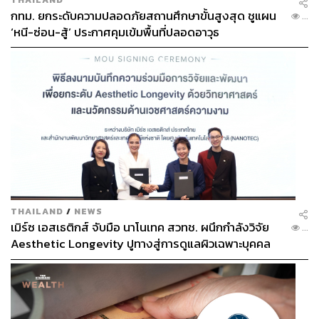
กทม. ยกระดับความปลอดภัยสถานศึกษาขั้นสูงสุด ชูแผน
...
‘หนี-ซ่อน-สู้’ ประกาศคุมเข้มพื้นที่ปลอดอาวุธ
THAILAND
/
NEWS
เมิร์ซ เอสเธติกส์ จับมือ นาโนเทค สวทช. ผนึกกำลังวิจัย
...
Aesthetic Longevity ปูทางสู่การดูแลผิวเฉพาะบุคคล
[PR NEWS]