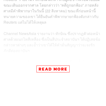
ขณะเดินออกจากศาล โดยกล่าวว่า “คดีถูกยกฟ้อง” ภายหลัง
ศาลมีคำพิพากษาในวันนี้ (22 สิงหาคม) ขณะที่ก่อนหน้านี้
ทนายความของเขา ได้ยืนยันคำพิพากษายกฟ้องดังกล่าวกับ
Reuters แต่ไม่ได้ให้เหตุผล
Channel NewsAsia รายงานว่า ทักษิณ ซึ่งปรากฏตัวต่อหน้า
ศาลด้วยเนกไทสีเหลือง ซึ่งเป็นสีประจำสถาบันฯ ได้ปฏิเสธข้อ
กล่าวหาต่างๆ และย้ำว่าเขาได้ให้คำมั่นสัญญาว่าจะจงรัก
ภักดีต่อสถาบันฯ
ขณะที่ Nikkei Asia ระบุว่า ทักษิณ วัย 76 ปี ถูกตั้งข้อหาใน
เดือนมิถุนายน ปี 2024 ฐานละเมิดกฎหมายหมิ่นพระบรม
READ MORE
เดชานุภาพ มาตรา 112 จากการแสดงความเห็นของเขา
ระหว่างให้สัมภาษณ์กับหนังสือพิมพ์ Chosun Ilbo ของ
เกาหลีใต้ ขณะลี้ภัยอยู่ต่างประเทศ
อย่างไรก็ตาม Nikkei Asia ชี้ว่า แม้ทักษิณจะรอดพ้นจากคดี
ม.112 แต่หลังจากนี้ เขายังคงต้องเผชิญกับการตัดสินคดี