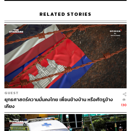
โดย CNN ชี้ว่าการต่อสู้ของอานนท์ ทำให้เขาเป็นที่รู้จักอย่าง
กว้างขวางในไทย และด้วยคดีที่ยังค้างอยู่ถึง 4 คดี อาจทำให้
RELATED STORIES
เขาต้องเผชิญกับโทษจำคุกกว่า 60 ปี จากการกล่าวสุนทรพ
จน์เรียกร้องให้ปฏิรูปสถาบันฯ
นอกจากนี้ รายงานของ CNN ยังชี้ถึงกรณีการดำเนินคดี
ม.112 ที่เพิ่มขึ้นอย่างชัดเจนนับตั้งแต่ปี 2020 ซึ่งในจำนวนนี้
รวมถึงอานนท์ และอีกหลายคนที่ถูกจำคุก
พร้อมกันนี้ยังเผยแพร่บทสัมภาษณ์ของ พอล แชมเบอร์ส นัก
วิชาการชาวอเมริกันและอาจารย์รัฐศาสตร์ประจำ
มหาวิทยาลัยนเรศวร ซึ่งเป็นที่รู้จักจากงานวิจัยเกี่ยวกับความ
สัมพันธ์ระหว่างพลเรือนและกองทัพไทย ที่ถูกจับกุมในข้อหา
GUEST
ม.112 และถูกปฏิเสธการประกันตัว ซึ่งเขาบรรยายความรู้สึก
ยุทธศาสตร์ความมั่นคงไทย เพื่อนข้างบ้าน หรือศัตรูข้าง
ว่ากลัวมากขณะอยู่ในเรือนจำ และกล่าวว่า “ไม่เคยคาดคิด
130
เคียง
ว่าจะถูกจับหรือดำเนินคดี ม.112 เพราะไม่เคยเขียนหรือตี
พิมพ์อะไรเกี่ยวกับสถาบันฯ เลย” โดยเขาชี้ว่าคดีนี้ “ไร้สาระ
มาก” และ “เห็นได้ชัดว่ามีคนวางแผนใช้กฎหมายนี้ในทางมิ
ชอบเพื่อมาเล่นงานเขา”