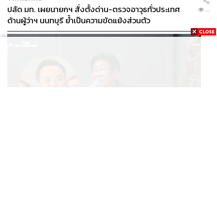
ปลัด มท. เผยนายกฯ สั่งตั้งด่าน-ตรวจอาวุธทั่วประเทศ
...
ด้านผู้ว่าฯ นนทบุรี ย้ำเป็นความขัดแย้งส่วนตัว
POLITICS
นายกฯ สั่งเด็ดขาดคดียิงนายก อบจ.นนทบุรี ติง ‘ฉลอง’
...
ยังนั่งแถลงข่าวเหมือนไม่มีอะไรเกิดขึ้น