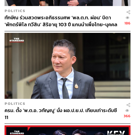
POLITICS
ทักษิณ ร่วมสวดพระอภิธรรมศพ ‘พล.ต.ท. ผ่อน’ บิดา
186
‘พักตร์พิไล ทวีสิน’ สิริอายุ 103 ปี แกนนำเพื่อไทย-บุคคล
หลากวงการร่วมอาลัย
196
ABOUT THE AUTHOR
วิโรจน์ เลิศจิตต์ธรรม
Senior Content Creator กองข่าวต่างประเทศ
THE STANDARD
POLITICS
ครม. ตั้ง ‘พ.ต.อ. วทัญญู’ นั่ง ผอ.ป.ย.ป. เทียบเท่าระดับซี
366
11