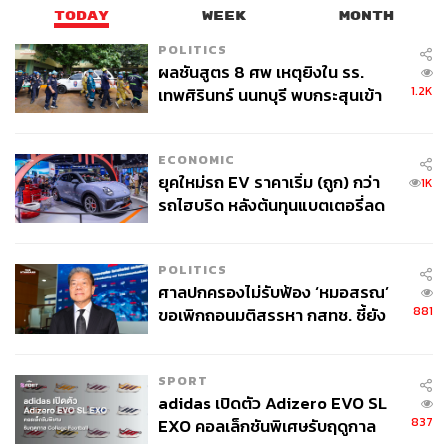
TODAY
WEEK
MONTH
POLITICS
ผลชันสูตร 8 ศพ เหตุยิงใน รร.
1.2K
เทพศิรินทร์ นนทบุรี พบกระสุนเข้า
จุดสำคัญ ‘ศีรษะ-หน้าอก’ ครูถูกยิง
4 นัด จากระยะไกล
ECONOMIC
ยุคใหม่รถ EV ราคาเริ่ม (ถูก) กว่า
1K
รถไฮบริด หลังต้นทุนแบตเตอรี่ลด
ลง - จีนแห่บุกตลาดเกิดใหม่
POLITICS
ศาลปกครองไม่รับฟ้อง ‘หมอสรณ’
881
ขอเพิกถอนมติสรรหา กสทช. ชี้ยัง
ไม่ใช่ผู้เดือดร้อนเสียหาย
SPORT
adidas เปิดตัว Adizero EVO SL
837
EXO คอลเล็กชันพิเศษรับฤดูกาล