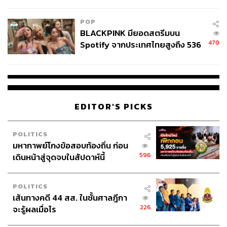
College Football
POP
BLACKPINK มียอดสตรีมบน
470
Spotify จากประเทศไทยสูงถึง 536
ล้านครั้ง ตลอด 10 ปีที่ผ่านมา
EDITOR'S PICKS
POLITICS
มหากาพย์โกงข้อสอบท้องถิ่น ก่อน
596
เดินหน้าสู่จุดจบในสัปดาห์นี้
POLITICS
เส้นทางคดี 44 สส. ในชั้นศาลฎีกา
226
จะรู้ผลเมื่อไร