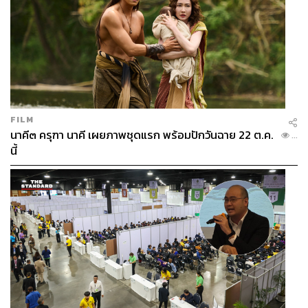
FILM
นาคี๓ ครุฑา นาคี เผยภาพชุดแรก พร้อมปักวันฉาย 22 ต.ค.
...
นี้