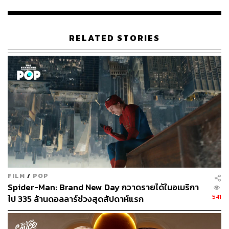
โทษและความเสี่ยงของสื่อออนไลน์
3. โครงการประเภทความร่วมมือ (Collaborative Grant)
RELATED STORIES
วงเงินไม่เกิน 30 ล้านบาท มีขอบเขตของโครงการหรือ
กิจกรรมสำหรับผู้ขอรับการสนับสนุนที่เป็นภาคีเครือข่ายหรือ
ผู้ผลิตสื่อที่เป็นนิติบุคคลซึ่งมีประสบการณ์หรือผลงานอันเป็น
ที่ประจักษ์และมีวัตถุประสงค์โครงการหรือกิจกรรม
สอดคล้องกับภารกิจของคณะอนุกรรมการตามมาตรา 21
(13)
โดย ดร.ธนกร ศรีสุขใส ผู้จัดการกองทุนพัฒนาสื่อปลอดภัย
และสร้างสรรค์ กล่าวว่า กองทุนจะเริ่มดำเนินการ
ประชาสัมพันธ์ให้ผู้สนใจรับทราบรายละเอียดการเปิดขอรับ
ทุนตั้งแต่วันนี้เป็นต้นไปในทุกช่องทาง โดยกำหนดการที่ตั้งไว้
FILM
/
POP
คือวันที่ 18 มกราคม 2564 จะเริ่มเปิดระบบให้ยื่นคำขอเป็น
Spider-Man: Brand New Day กวาดรายได้ในอเมริกา
วันแรก แต่ทั้งนี้ต้องรอให้ประธานกรรมการกองทุนลงนามใน
541
ไป 335 ล้านดอลลาร์ช่วงสุดสัปดาห์แรก
ประกาศให้เรียบร้อยก่อนซึ่งคาดว่าหากมีความเคลื่อนคงไม่
เกิน 2-3 วัน