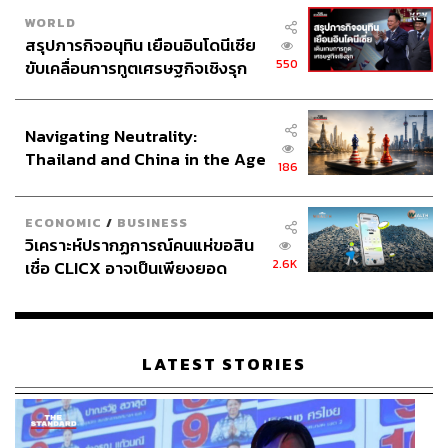
WORLD
สรุปภารกิจอนุทิน เยือนอินโดนีเซีย
550
ขับเคลื่อนการทูตเศรษฐกิจเชิงรุก
ประกาศหุ้นส่วนยุทธศาสตร์ไทย –
อินโดนีเซีย
Navigating Neutrality:
Thailand and China in the Age
186
of a New Global Order
ECONOMIC
/
BUSINESS
วิเคราะห์ปรากฏการณ์คนแห่ขอสิน
2.6K
เชื่อ CLICX อาจเป็นเพียงยอด
ภูเขาน้ำแข็ง ของปัญหาหนี้ครัว
เรือนไทยที่ถูกซุกไว้
LATEST STORIES