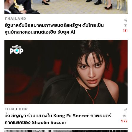
สุพัฒน์ ศิวะพรพันธ์
Content Creator ผู้หลงใหลในทุกศาสตร์และ
วัฒนธรรมของประเทศญี่ปุ่น
THAILAND
รัฐบาลจับมือสมาคมภาพยนตร์สหรัฐฯ ดันไทยเป็น
131
ศูนย์กลางคอนเทนต์เอเชีย รับยุค AI
FILM
/
POP
นิ้ง ชัญญา ร่วมแสดงใน Kung Fu Soccer ภาพยนตร์
972
ภาคแยกของ Shaolin Soccer