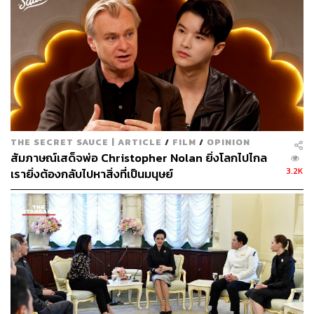
พิสูจน์อักษร: พรนภัส ชำนาญค้า
อ้างอิง:
http://www.thaimediafund.or.th/page/listview/16/109
0/?fbclid=IwAR0iCL_SRCtXLninZn9UlqK2O1wEE5
JaDHG69xSM3gWp3azoXbdtSd1Dwco
TAGS:
กองทุนพัฒนาสื่อ
ภาพยนตร์
วิษณุ เครืองาม
THE SECRET SAUCE | ARTICLE
/
FILM
/
OPINION
สัมภาษณ์เสด็จพ่อ Christopher Nolan ยิ่งโลกไปไกล
3.2K
เรายิ่งต้องกลับไปหาสิ่งที่เป็นมนุษย์
77
ABOUT THE AUTHOR