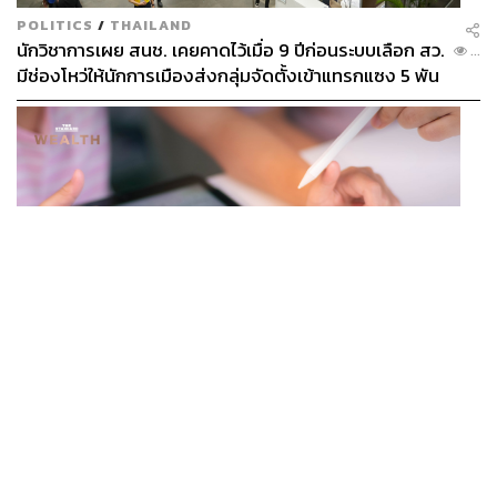
POLITICS
/
THAILAND
นักวิชาการเผย สนช. เคยคาดไว้เมื่อ 9 ปีก่อนระบบเลือก สว.
...
มีช่องโหว่ให้นักการเมืองส่งกลุ่มจัดตั้งเข้าแทรกแซง 5 พัน
ล้านยึดประเทศได้
BUSINESS
/
TECH
กวดวิชาดับ แต่แท็บเล็ต AI โต ผู้ปกครองจีนแห่ซื้อ หวังช่วย
...
ติวลูกช่วงปิดเทอม ดันยอดขายพุ่งทะลุ 7 ล้านเครื่อง