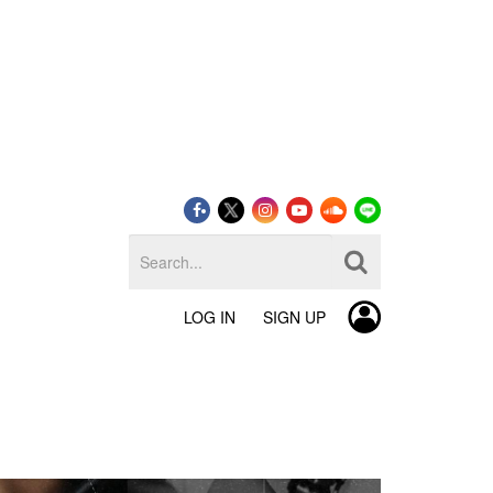
LOG IN
SIGN UP