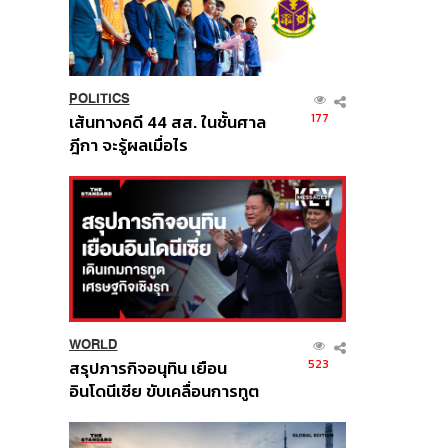
POLITICS
177
เส้นทางคดี 44 สส. ในชั้นศาล
ฎีกา จะรู้ผลเมื่อไร
WORLD
523
สรุปภารกิจอนุทิน เยือน
อินโดนีเซีย ขับเคลื่อนการทูต
เศรษฐกิจเชิงรุก ประกาศหุ้น
ส่วนยุทธศาสตร์ไทย –