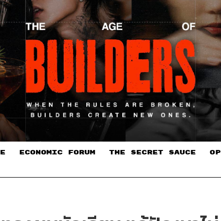
E
ECONOMIC FORUM
THE SECRET SAUCE​
OP