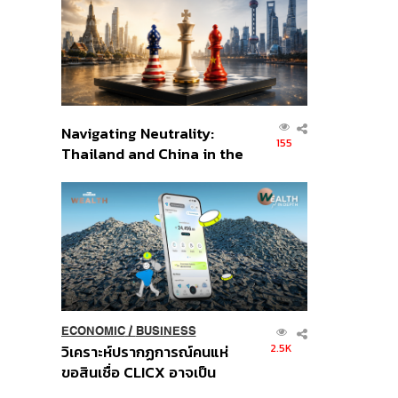
อินโดนีเซีย
Navigating Neutrality:
155
Thailand and China in the
Age of a New Global
Order
ECONOMIC
/
BUSINESS
2.5K
วิเคราะห์ปรากฏการณ์คนแห่
ขอสินเชื่อ CLICX อาจเป็น
เพียงยอดภูเขาน้ำแข็ง ของ