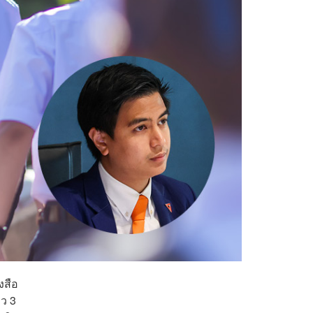
งสือ
าว 3