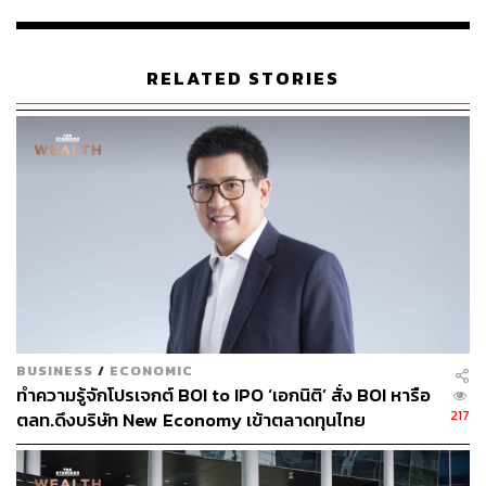
36
RELATED STORIES
ABOUT THE AUTHOR
มนต์ชัย วงษ์กิตติไกรวัล
นักข่าวธุรกิจและเจ้าของเพจ BizKlass
BUSINESS
/
ECONOMIC
ทำความรู้จักโปรเจกต์ BOI to IPO ‘เอกนิติ’ สั่ง BOI หารือ
217
ตลท.ดึงบริษัท New Economy เข้าตลาดทุนไทย