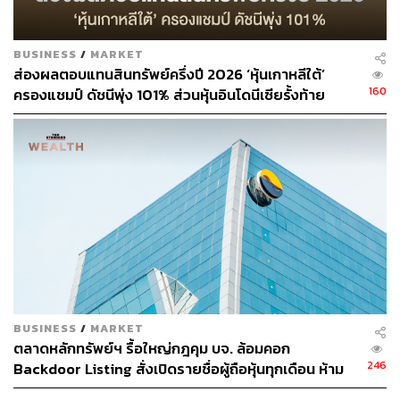
BUSINESS
/
MARKET
ส่องผลตอบแทนสินทรัพย์ครึ่งปี 2026 ‘หุ้นเกาหลีใต้’
160
ครองแชมป์ ดัชนีพุ่ง 101% ส่วนหุ้นอินโดนีเซียรั้งท้าย
ติดลบ 35%
BUSINESS
/
MARKET
ตลาดหลักทรัพย์ฯ รื้อใหญ่กฎคุม บจ. ล้อมคอก
246
Backdoor Listing สั่งเปิดรายชื่อผู้ถือหุ้นทุกเดือน ห้าม
ซุกความเสี่ยง บังคับใช้ 1 ก.ค. 69