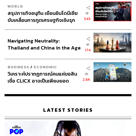
WORLD
สรุปภารกิจอนุทิน เยือนอินโดนีเซีย
543
ขับเคลื่อนการทูตเศรษฐกิจเชิงรุก
ประกาศหุ้นส่วนยุทธศาสตร์ไทย –
อินโดนีเซีย
Navigating Neutrality:
Thailand and China in the Age
174
of a New Global Order
BUSINESS
/
ECONOMIC
วิเคราะห์ปรากฏการณ์คนแห่ขอสิน
2.6K
เชื่อ CLICX อาจเป็นเพียงยอด
ภูเขาน้ำแข็ง ของปัญหาหนี้ครัว
เรือนไทยที่ถูกซุกไว้
LATEST STORIES