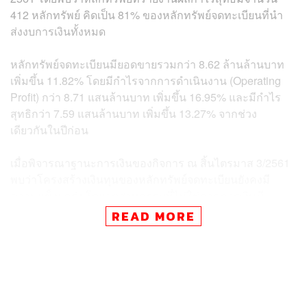
412 หลักทรัพย์ คิดเป็น 81% ของหลักทรัพย์จดทะเบียนที่นำ
ส่งงบการเงินทั้งหมด
หลักทรัพย์จดทะเบียนมียอดขายรวมกว่า 8.62 ล้านล้านบาท
เพิ่มขึ้น 11.82% โดยมีกำไรจากการดำเนินงาน (Operating
Profit) กว่า 8.71 แสนล้านบาท เพิ่มขึ้น 16.95% และมีกำไร
สุทธิกว่า 7.59 แสนล้านบาท เพิ่มขึ้น 13.27% จากช่วง
เดียวกันในปีก่อน
เมื่อพิจารณาฐานะการเงินของกิจการ ณ สิ้นไตรมาส 3/2561
พบว่าโครงสร้างเงินทุนของหลักทรัพย์จดทะเบียนยังคงมี
ความแข็งแกร่ง โดยอุตสาหกรรมที่ไม่ใช่ภาคการเงินมี
อัตราส่วนหนี้สินต่อทุน 1.28 เท่า เพิ่มขึ้นจาก ณ สิ้นปี 2560
READ MORE
ซึ่งอยู่ที่ 1.15 เท่า
ผู้บริหารตลาดหลักทรัพย์ให้ความเห็นว่าผลการดำเนินงาน
ของหลักทรัพย์จดทะเบียนปรับตัวดีขึ้น สอดคล้องกับเศรษฐกิจ
ไทยที่ขยายตัวต่อเนื่อง แม้ว่าราคาน้ำมันปรับสูงขึ้นจนส่งผลก