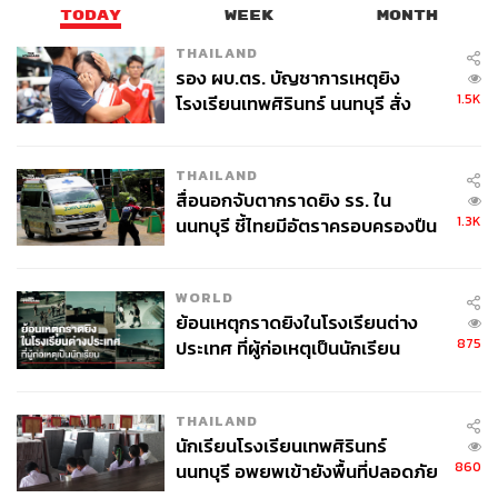
TODAY
WEEK
MONTH
THAILAND
รอง ผบ.ตร. บัญชาการเหตุยิง
1.5K
โรงเรียนเทพศิรินทร์ นนทบุรี สั่ง
ค้นหา 2 รอบยืนยันไร้คนติดค้าง พบ
ศพปู่-ย่าที่บ้านพักผู้ก่อเหตุ
THAILAND
สื่อนอกจับตากราดยิง รร. ใน
1.3K
นนทบุรี ชี้ไทยมีอัตราครอบครองปืน
สูงในระดับต้นของภูมิภาค
WORLD
ย้อนเหตุกราดยิงในโรงเรียนต่าง
875
ประเทศ ที่ผู้ก่อเหตุเป็นนักเรียน
THAILAND
นักเรียนโรงเรียนเทพศิรินทร์
860
นนทบุรี อพยพเข้ายังพื้นที่ปลอดภัย
ชั่วคราว หลังเหตุใช้อาวุธปืนภายใน