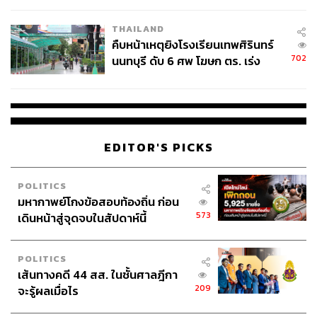
โรงเรียนคลี่คลาย
THAILAND
คืบหน้าเหตุยิงโรงเรียนเทพศิรินทร์
702
นนทบุรี ดับ 6 ศพ โฆษก ตร. เร่ง
สอบปมขโมยปืนปู่ก่อเหตุ
EDITOR'S PICKS
POLITICS
มหากาพย์โกงข้อสอบท้องถิ่น ก่อน
573
เดินหน้าสู่จุดจบในสัปดาห์นี้
POLITICS
เส้นทางคดี 44 สส. ในชั้นศาลฎีกา
209
จะรู้ผลเมื่อไร