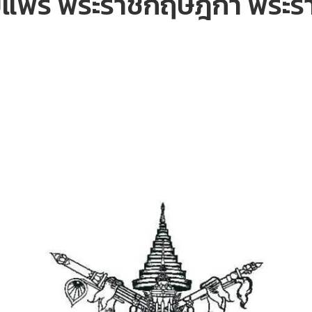
ยแพร่ พระราชกฤษฎีกา พระ