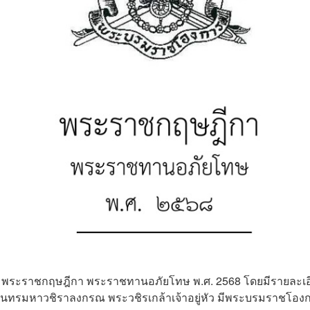
ร่ พระราชกฤษฎีกา พระราชทานอภัยโทษ พ.ศ. 2568 โดยมีรายละเอ
ินทรมหาวชิราลงกรณ พระวชิรเกล้าเจ้าอยู่หัว มีพระบรมราชโอง