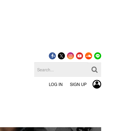
LOG IN
SIGN UP