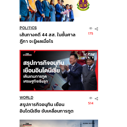
POLITICS
175
เส้นทางคดี 44 สส. ในชั้นศาล
ฎีกา จะรู้ผลเมื่อไร
WORLD
514
สรุปภารกิจอนุทิน เยือน
อินโดนีเซีย ขับเคลื่อนการทูต
เศรษฐกิจเชิงรุก ประกาศหุ้น
ส่วนยุทธศาสตร์ไทย –