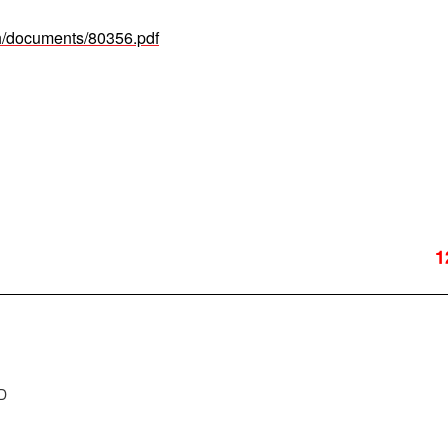
.th/documents/80356.pdf
1
D