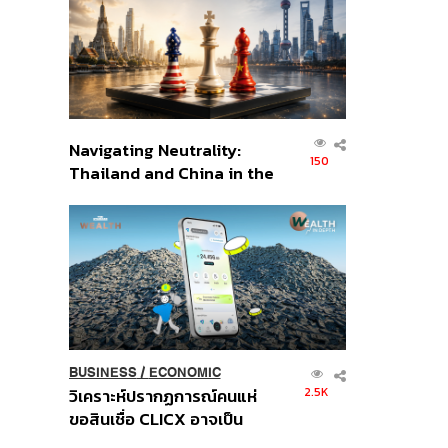
อินโดนีเซีย
Navigating Neutrality:
150
Thailand and China in the
Age of a New Global
Order
BUSINESS
/
ECONOMIC
2.5K
วิเคราะห์ปรากฏการณ์คนแห่
ขอสินเชื่อ CLICX อาจเป็น
เพียงยอดภูเขาน้ำแข็ง ของ