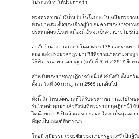
โปรดเกล้าฯ ให้ประกาศว่า
ทรงพระราชดำริเห็นว่า ในโอกาสวันเฉลิมพระชน
พระบาทสมเด็จพระเจ้าอยู่หัว สมควรพระราชทานอภัย
ประพฤติตนเป็นพลเมืองดี อันจะเป็นคุณประโยชน์แ
อาศัยอำนาจตามความในมาตรา 175 และมาตรา 17
สอง แห่งประมวลกฎหมายวิธีพิจารณาความอาญา ซึ่
วิธีพิจารณาความอาญา (ฉบับที่ 9) พ.ศ.2517 จึง
สำหรับพระราชกฤษฎีกาฉบับนี้ให้ใช้บังคับตั้งแต่ว
ตั้งแต่วันที่ 30 กรกฎาคม 2568 เป็นต้นไป
ทั้งนี้ นักโทษเด็ดขาดที่ได้รับพระราชทานอภัยโทษ
รับโทษจำคุกมาแล้วถึงวันที่พระราชกฤษฎีกานี้ใช้บ
ไม่น้อยกว่า 8 ปี แล้วแต่ระยะเวลาใดจะเป็นคุณมา
ที่สุดเป็นเกณฑ์พิจารณา
โดยมี ภูมิธรรม เวชยชัย รองนายกรัฐมนตรี เป็น