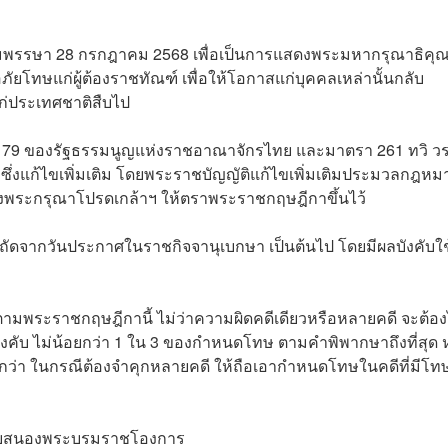
มพรรษา 28 กรกฎาคม 2568 เพื่อเป็นการแสดงพระมหากรุณาธิคุ
โทษแก่ผู้ต้องราชทัณฑ์ เพื่อให้โอกาสแก่บุคคลเหล่านั้นกลับ
ก่ประเทศชาติสืบไป
9 ของรัฐธรรมนูญแห่งราชอาณาจักรไทย และมาตรา 261 ทวิ ว
งแก้ไขเพิ่มเติม โดยพระราชบัญญัติแก้ไขเพิ่มเติมประมวลกฎหม
ทรงพระกรุณาโปรดเกล้าฯ ให้ตราพระราชกฤษฎีกาขึ้นไว้
ันถัดจากวันประกาศในราชกิจจานุเบกษา เป็นต้นไป โดยมีผลบังคับใช
ตามพระราชกฤษฎีกานี้ ไม่ว่าความผิดคดีเดียวหรือหลายคดี จะต้อง
ังคับ ไม่น้อยกว่า 1 ใน 3 ของกำหนดโทษ ตามคำพิพากษาถึงที่สุด 
กกว่า ในกรณีต้องจำคุกหลายคดี ให้ถือเอากำหนดโทษในคดีที่มีโทษ
ผู้รับสนองพระบรมราชโองการ