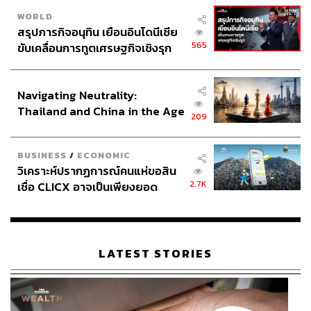
WORLD
สรุปภารกิจอนุทิน เยือนอินโดนีเซีย
565
ขับเคลื่อนการทูตเศรษฐกิจเชิงรุก
ประกาศหุ้นส่วนยุทธศาสตร์ไทย –
อินโดนีเซีย
Navigating Neutrality:
Thailand and China in the Age
209
of a New Global Order
BUSINESS
/
ECONOMIC
วิเคราะห์ปรากฏการณ์คนแห่ขอสิน
2.7K
เชื่อ CLICX อาจเป็นเพียงยอด
ภูเขาน้ำแข็ง ของปัญหาหนี้ครัว
เรือนไทยที่ถูกซุกไว้
LATEST STORIES