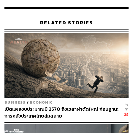
ทางด้านนักการเมืองฝ่ายค้าน บุคคลที่มีบทบาทโดดเด่นที่สุด
คือ อภิสิทธิ์ เวชชาชีวะ ที่ 27.82% รองลงมาคือ รักชนก ศรี
RELATED STORIES
นอก ที่ 23.25% ตามด้วย
ณัฐพงษ์ เรืองปัญญาวุฒิ
17.24% รัง
สิมันต์ โรม 16.07% และ ร.อ.ธรรมนัส พรหมเผ่า 15.62%
ขอรัฐบาลแก้ปัญหาปากท้องเร่งด่วนสุด
นอกจากนี้ ประชาชนได้ส่งข้อเสนอแนะถึงรัฐบาล โดยสิ่งที่
ต้องการให้เร่งดำเนินการมากที่สุดคือการแก้ปัญหาปากท้อง
และลดภาระค่าครองชีพ สูงถึง 49.82% ตามด้วยการลดค่า
ไฟฟ้า ค่าน้ำมัน 31.03% และขอให้รัฐบาลตั้งใจทำงาน
BUSINESS
/
ECONOMIC
พัฒนาประเทศตามที่หาเสียงไว้ 19.15%
เปิดแผลงบประมาณปี 2570 ถึงเวลาผ่าตัดใหญ่ ก่อนฐานะ
28
การคลังประเทศไทยล่มสลาย
ขณะที่ความคาดหวังต่อการทำงานของฝ่ายค้าน คือการทำ
หน้าที่ตรวจสอบการทุจริตและการใช้งบประมาณของรัฐบาล
ที่ 44.37% รองลงมาคือ ขอให้ฝ่ายค้านตั้งใจปฏิบัติหน้าที่