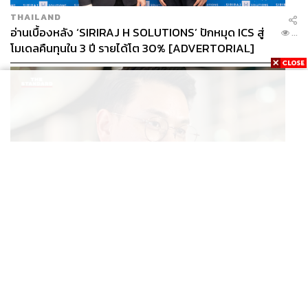
THAILAND
อ่านเบื้องหลัง ‘SIRIRAJ H SOLUTIONS’ ปักหมุด ICS สู่
...
โมเดลคืนทุนใน 3 ปี รายได้โต 30% [ADVERTORIAL]
POLITICS
ไชยชนก ย้ำรัฐบาลมีเสถียรภาพ-มั่นคง ไม่รู้กระแส 10
...
สส.กล้าธรรม ซบภูมิใจไทย ชี้ปรับ ครม. 1 ปีแค่กรอบประเมิน
โยนนายกฯ ตัดสินใจ