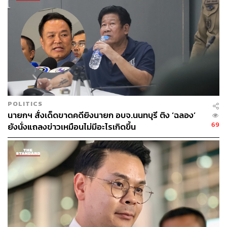
อย่างเต็มที่ ยึดมั่นในหลักการ 34.57% และเป็นปากเสียงให้
ประชาชน 21.06%
ดัชนีดิ่งลงทุกมิติ สะท้อนรัฐบาลขาดทางแก้เป็นรูป
ธรรม
POLITICS
ดร.พรพรรณ บัวทอง ประธานสวนดุสิตโพล วิเคราะห์ผล
นายกฯ สั่งเด็ดขาดคดียิงนายก อบจ.นนทบุรี ติง ‘ฉลอง’
สำรวจดังกล่าวว่า การที่ดัชนีการเมืองไทยลดลงในทุกตัวชี้วัด
69
ยังนั่งแถลงข่าวเหมือนไม่มีอะไรเกิดขึ้น
แสดงให้เห็นว่าประชาชนไม่ได้มีความกังวลจำกัดอยู่เพียง
เรื่องใดเรื่องหนึ่ง แต่เป็นการประเมินภาพรวมที่ครอบคลุมทั้ง
การเมือง การบริหารประเทศ เศรษฐกิจ และคุณภาพชีวิต ซึ่ง
ประชาชนมองว่ายังไม่เห็นผลลัพธ์ที่เป็นรูปธรรม โดยเฉพาะ
ตัวชี้วัดด้านเศรษฐกิจและปากท้องที่ยังคงอยู่ในระดับต่ำ สิ่งนี้
เป็นโจทย์สำคัญของรัฐบาลที่ต้องทำให้ประชาชนสัมผัสได้ว่า
ชีวิตความเป็นอยู่ดีขึ้นจริง มากกว่าการนำเสนอนโยบายเพียง
อย่างเดียว