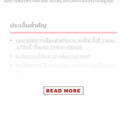
ผลงานของพรรคฝ่ายค้านกลับได้รับคะแนนประเมินสูงสุด
ประเด็นสำคัญ
บทบาทนักการเมือง ฝ่ายรัฐบาล ‘อนุทิน’ รั้งที่ 1 ขณะ
‘อภิสิทธิ์’ ขึ้นแซง ‘รักชนก-ณัฐพงษ์’
ขอรัฐบาลแก้ปัญหาปากท้องเร่งด่วนสุด
ดัชนีดิ่งลงทุกมิติ สะท้อนรัฐบาลขาดทางแก้เป็นรูปธร
รม
READ MORE
มหาวิทยาลัยสวนดุสิต โดยสวนดุสิตโพล ได้เปิดเผยผลสำรวจ
ความคิดเห็นของประชาชนทั่วประเทศผ่านทางออนไลน์และ
ภาคสนาม จำนวน 2,214 คน ระหว่างวันที่ 27-30 เมษายน
2569 ในหัวข้อ ‘ดัชนีการเมืองไทย ประจำเดือนเมษายน