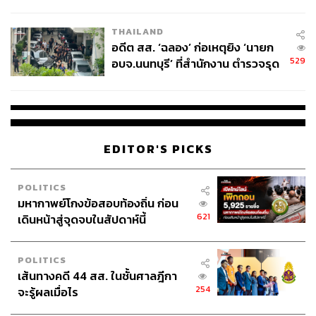
ผู้ใช้ถอดเปลี่ยนแบตเองได้ ก่อนกฎ
EU บังคับปีหน้า
THAILAND
อดีต สส. ‘ฉลอง’ ก่อเหตุยิง ‘นายก
529
อบจ.นนทบุรี’ ที่สำนักงาน ตำรวจรุด
ลงพื้นที่
EDITOR'S PICKS
POLITICS
มหากาพย์โกงข้อสอบท้องถิ่น ก่อน
621
เดินหน้าสู่จุดจบในสัปดาห์นี้
POLITICS
เส้นทางคดี 44 สส. ในชั้นศาลฎีกา
254
จะรู้ผลเมื่อไร