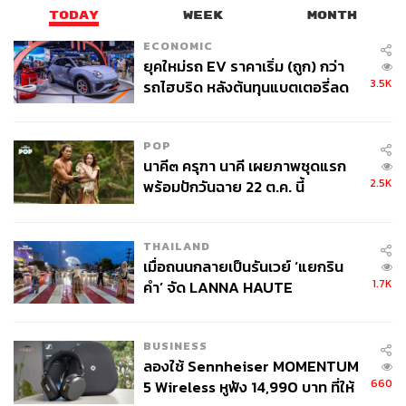
TODAY
WEEK
MONTH
ABOUT THE AUTHOR
ECONOMIC
THE STANDARD TEAM
ยุคใหม่รถ EV ราคาเริ่ม (ถูก) กว่า
กองบรรณาธิการ THE STANDARD
3.5K
รถไฮบริด หลังต้นทุนแบตเตอรี่ลด
ลง - จีนแห่บุกตลาดเกิดใหม่
ABOUT THE PHOTOGRAPHER
POP
ศวิตา พูลเสถียร
นาคี๓ ครุฑา นาคี เผยภาพชุดแรก
ช่างภาพข่าว ประจำสำนักข่าว THE
2.5K
พร้อมปักวันฉาย 22 ต.ค. นี้
STANDARD
THAILAND
เมื่อถนนกลายเป็นรันเวย์ ‘แยกริน
1.7K
คำ’ จัด LANNA HAUTE
COUTURE กลางสายฝน
BUSINESS
ลองใช้ Sennheiser MOMENTUM
660
5 Wireless หูฟัง 14,990 บาท ที่ให้