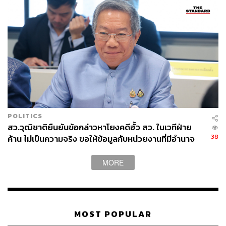
ภายนอกให้เป็นโอกาสในการแสดงศักยภาพการบริหาร
จัดการภายในประเทศที่มีประสิทธิภาพและสามารถตรวจ
สอบได้ เพื่อเพิ่มความเชื่อมั่นให้กับประชาชนต่อไป
TAGS:
สมาชิกสภาผู้แทนราษฎร (สส.)
พรรคประชาชน
นักการเมือง
รักชนก ศรีนอก
ค่าครองชีพ
พรรคประชาธิปัตย์
การเมืองไทย
อนุทิน ชาญวีรกูล
ฝ่ายค้าน
อภิสิทธิ์ เวชชาชีวะ
พรรคร่วมฝ่ายค้าน
เศรษฐกิจไทย
มหาวิทยาลัยสวนดุสิต
กรณ์ จาติกวณิช
ณัฐพงษ์ เรืองปัญญาวุฒิ
สวนดุสิตโพล
ยศชนัน วงศ์สวัสดิ์
POLITICS
สว.วุฒิชาติยืนยันข้อกล่าวหาโยงคดีฮั้ว สว. ในเวทีฝ่าย
38
ค้าน ไม่เป็นความจริง ขอให้ข้อมูลกับหน่วยงานที่มีอำนาจ
เท่านั้น
MORE
312
MOST POPULAR