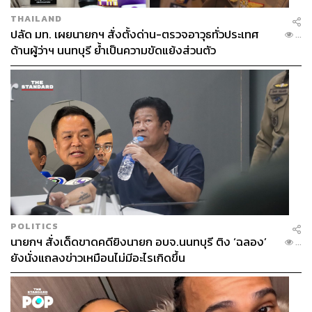
THAILAND
ปลัด มท. เผยนายกฯ สั่งตั้งด่าน-ตรวจอาวุธทั่วประเทศ
...
ด้านผู้ว่าฯ นนทบุรี ย้ำเป็นความขัดแย้งส่วนตัว
POLITICS
นายกฯ สั่งเด็ดขาดคดียิงนายก อบจ.นนทบุรี ติง ‘ฉลอง’
...
ยังนั่งแถลงข่าวเหมือนไม่มีอะไรเกิดขึ้น