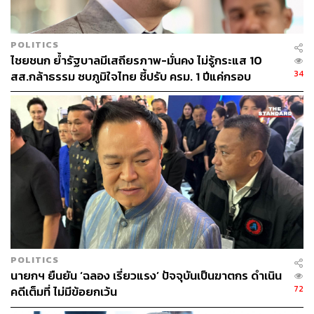
ด้าน ผู้ช่วยศาสตราจารย์กัญญกานต์ เสถียรสุคนธ์ ผู้ช่วย
คณบดีฝ่ายวิเทศสัมพันธ์ โรงเรียนกฎหมายและการเมือง
POLITICS
มหาวิทยาลัยสวนดุสิต ให้มุมมองเพิ่มเติมว่า ความเชื่อมั่นต่อ
ไชยชนก ย้ำรัฐบาลมีเสถียรภาพ-มั่นคง ไม่รู้กระแส 10
รัฐบาลที่ลดลงอย่างต่อเนื่องในช่วง 2 เดือนที่ผ่านมา มีความ
34
สส.กล้าธรรม ซบภูมิใจไทย ชี้ปรับ ครม. 1 ปีแค่กรอบ
เชื่อมโยงกับปัจจัยภายนอก โดยเฉพาะสถานการณ์ความขัด
ประเมิน โยนนายกฯ ตัดสินใจ
แย้งในตะวันออกกลางที่ส่งผลให้ราคาพลังงาน ค่าไฟฟ้า
ราคาน้ำมัน และราคาสินค้าอุปโภคบริโภคปรับตัวสูงขึ้น ใน
ขณะที่รายได้ของประชาชนไม่ได้เพิ่มตามสัดส่วนเดียวกัน
วิกฤตการณ์นี้ถือเป็นบททดสอบสำคัญของรัฐบาลในการออก
มาตรการควบคุมราคาและบรรเทาผลกระทบ ซึ่งความล่าช้า
ขาดความชัดเจน หรือขาดความโปร่งใสในการรับมือ จะ
ทำให้ความไม่พอใจของประชาชนพุ่งเป้ามาที่ประสิทธิภาพ
การทำงานของรัฐบาลแทนที่จะเป็นปัจจัยภายนอก ส่งผลให้
ช่องว่างระหว่างความคาดหวังของประชาชนกับการกระทำ
POLITICS
ของรัฐบาลกว้างขึ้น
นายกฯ ยืนยัน ‘ฉลอง เรี่ยวแรง’ ปัจจุบันเป็นฆาตกร ดำเนิน
72
คดีเต็มที่ ไม่มีข้อยกเว้น
การจะฟื้นฟูความเชื่อมั่นได้ รัฐบาลจำเป็นต้องแปลงวิกฤต