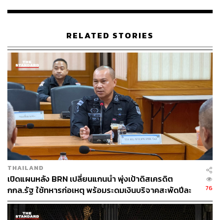
719303
www.thaigov.go.th/news/contents/details/18231
www.hrw.org/news/2019/01/19/thailand-insurgents-ki
RELATED STORIES
ll-buddhist-monks
TAGS:
ประยุทธ์ จันทร์โอชา
Human Rights Watch
รณศิลป์ ภู่สาระ
Barisan Revolusi Nasional - BRN
สามจังหวัดชายแดนใต้
พุทธิพงษ์ ปุณณกันต์
เหตุยิงพระสงฆ์
THAILAND
เปิดแผนหลัง BRN เปลี่ยนแกนนำ พุ่งเป้าดิสเครดิต
76
กกล.รัฐ ใช้ทหารก่อเหตุ พร้อมระดมเงินบริจาคสะพัดปีละ
124
2,000 ล้านบาท