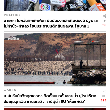
POLITICS
นายกฯ ไม่หวั่นศึกซักฟอก ยืนยันองครักษ์ไม่ต้องมี รัฐบาล
116
ไม่ทำชั่ว-ทำเลว โยนประชาชนตัดสินผลงานรัฐบาล 3
เดือน
WORLD
สเปนรับมือวิกฤตเซวตา ติดตั้งแนวกั้นลอยน้ำ ยุโรปเรียก
595
ประชุมฉุกเฉิน ซานเชซวิจารณ์ผู้นำ EU ‘เห็นแก่ตัว’