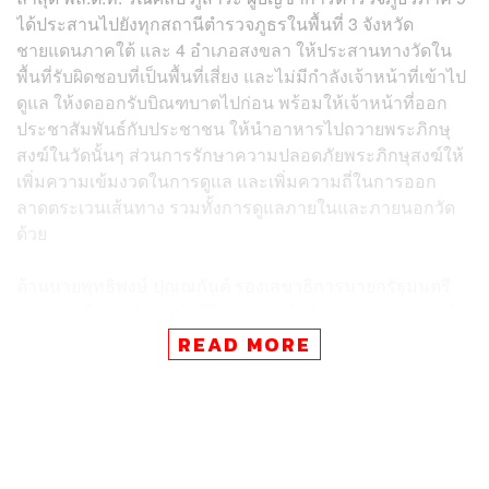
ได้ประสานไปยังทุกสถานีตำรวจภูธรในพื้นที่ 3 จังหวัด
ชายแดนภาคใต้ และ 4 อำเภอสงขลา ให้ประสานทางวัดใน
พื้นที่รับผิดชอบที่เป็นพื้นที่เสี่ยง และไม่มีกำลังเจ้าหน้าที่เข้าไป
ดูแล ให้งดออกรับบิณฑบาตไปก่อน พร้อมให้เจ้าหน้าที่ออก
ประชาสัมพันธ์กับประชาชน ให้นำอาหารไปถวายพระภิกษุ
สงฆ์ในวัดนั้นๆ ส่วนการรักษาความปลอดภัยพระภิกษุสงฆ์ให้
เพิ่มความเข้มงวดในการดูแล และเพิ่มความถี่ในการออก
ลาดตระเวนเส้นทาง รวมทั้งการดูแลภายในและภายนอกวัด
ด้วย
ด้านนายพุทธิพงษ์ ปุณณกันต์ รองเลขาธิการนายกรัฐมนตรี
ฝ่ายการเมือง ปฏิบัติหน้าที่โฆษกประจำสำนักนายกรัฐมนตรี
เปิดเผยว่า พลเอก ประยุทธ์ จันทร์โอชา นายกรัฐมนตรี ให้
READ MORE
กำลังใจพี่น้องประชาชน ทหาร ตำรวจ และฝ่ายปกครองทุก
คน ในพื้นที่จังหวัดชายแดนภาคใต้ โดยเฉพาะที่จังหวัด
นราธิวาส
“นายกฯ ประณามการกระทำที่อุกอาจเช่นนี้ พร้อมกำชับให้