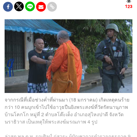
123
จากกรณีที่เมื่อช่วงค่ำที่ผ่านมา (18 มกราคม) เกิดเหตุคนร้าย
กว่า 10 คนบุกเข้าไปใช้อาวุธปืนยิงพระสงฆ์ที่วัดรัตนานุภาพ
บ้านโคกโก หมู่ที่ 2 ตำบลโต๊ะเด็ง อำเภอสุไหงปาดี จังหวัด
นราธิวาส เป็นเหตุให้พระสงฆ์มรณภาพ 4 รูป
ล่าสุด พล.ต.ท. รณศิลป์ ภู่สาระ ผู้บัญชาการตำรวจภูธรภาค 9