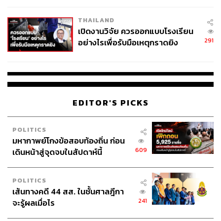
EU บังคับปีหน้า
THAILAND
เปิดงานวิจัย ควรออกแบบโรงเรียน
291
อย่างไรเพื่อรับมือเหตุกราดยิง
EDITOR'S PICKS
POLITICS
มหากาพย์โกงข้อสอบท้องถิ่น ก่อน
609
เดินหน้าสู่จุดจบในสัปดาห์นี้
POLITICS
เส้นทางคดี 44 สส. ในชั้นศาลฎีกา
241
จะรู้ผลเมื่อไร