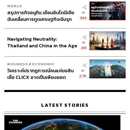
WORLD
สรุปภารกิจอนุทิน เยือนอินโดนีเซีย
563
ขับเคลื่อนการทูตเศรษฐกิจเชิงรุก
ประกาศหุ้นส่วนยุทธศาสตร์ไทย –
อินโดนีเซีย
Navigating Neutrality:
Thailand and China in the Age
201
of a New Global Order
BUSINESS
/
ECONOMIC
วิเคราะห์ปรากฏการณ์คนแห่ขอสิน
2.7K
เชื่อ CLICX อาจเป็นเพียงยอด
ภูเขาน้ำแข็ง ของปัญหาหนี้ครัว
เรือนไทยที่ถูกซุกไว้
LATEST STORIES