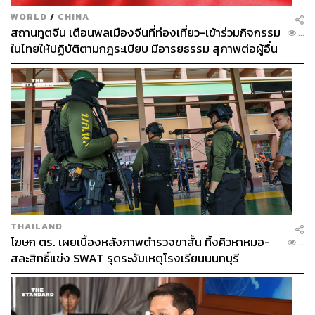
WORLD
/
CHINA
สถานทูตจีน เตือนพลเมืองจีนที่ท่องเที่ยว-เข้าร่วมกิจกรรม
...
ในไทยให้ปฏิบัติตามกฎระเบียบ มีอารยธรรม สุภาพต่อผู้อื่น
THAILAND
โฆษก ตร. เผยเบื้องหลังภาพตำรวจขาสั้น ทิ้งคิวหาหมอ-
...
สละสิทธิ์แข่ง SWAT รุดระงับเหตุโรงเรียนนนทบุรี