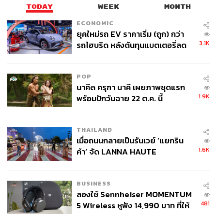
TODAY
WEEK
MONTH
ECONOMIC
ยุคใหม่รถ EV ราคาเริ่ม (ถูก) กว่า
3.1K
รถไฮบริด หลังต้นทุนแบตเตอรี่ลด
ลง - จีนแห่บุกตลาดเกิดใหม่
POP
นาคี๓ ครุฑา นาคี เผยภาพชุดแรก
1.9K
พร้อมปักวันฉาย 22 ต.ค. นี้
THAILAND
เมื่อถนนกลายเป็นรันเวย์ ‘แยกริน
1.6K
คำ’ จัด LANNA HAUTE
COUTURE กลางสายฝน
BUSINESS
ลองใช้ Sennheiser MOMENTUM
481
5 Wireless หูฟัง 14,990 บาท ที่ให้
ผู้ใช้ถอดเปลี่ยนแบตเองได้ ก่อนกฎ