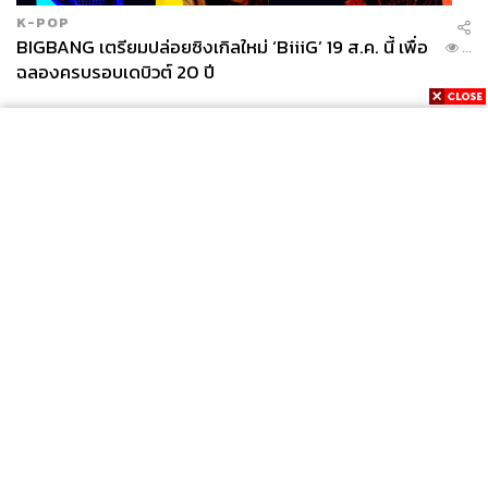
K-POP
BIGBANG เตรียมปล่อยซิงเกิลใหม่ ‘BiiiG’ 19 ส.ค. นี้ เพื่อ
...
ฉลองครบรอบเดบิวต์ 20 ปี
News
Wealth
Pop
Podcast
Video
Now
Opinion
Careers
Events
Privacy
About
Contact
Policy
FOR
ADVERTISING
MEMBERSHIP