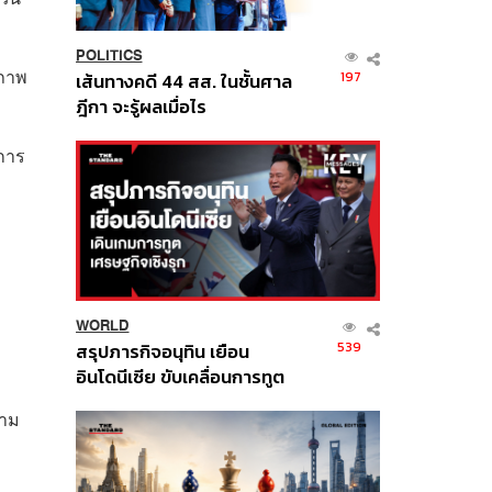
POLITICS
สภาพ
197
เส้นทางคดี 44 สส. ในชั้นศาล
ฎีกา จะรู้ผลเมื่อไร
อการ
WORLD
ม
539
สรุปภารกิจอนุทิน เยือน
อินโดนีเซีย ขับเคลื่อนการทูต
เศรษฐกิจเชิงรุก ประกาศหุ้น
วาม
ส่วนยุทธศาสตร์ไทย –
อินโดนีเซีย