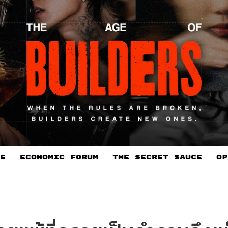
E
ECONOMIC FORUM
THE SECRET SAUCE​
OP