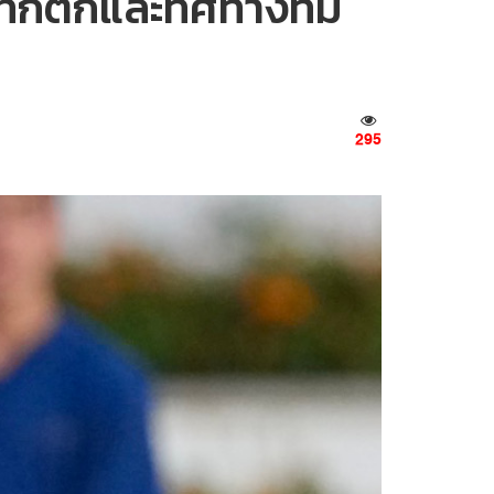
ท็กติกและทิศทางทีม
295