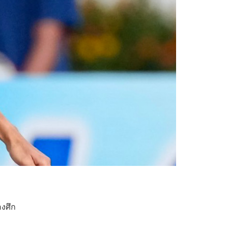
องศึก