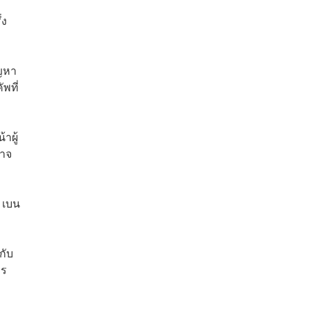
่ง
ัญหา
พที่
าผู้
อาจ
 เบน
กับ
าร