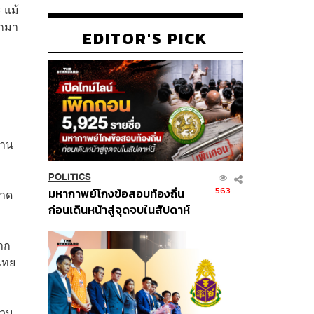
 แม้
อกมา
EDITOR'S PICK
ถาน
POLITICS
563
มหากาพย์โกงข้อสอบท้องถิ่น
ขาด
ก่อนเดินหน้าสู่จุดจบในสัปดาห์
นี้
จาก
ไทย
ทวน