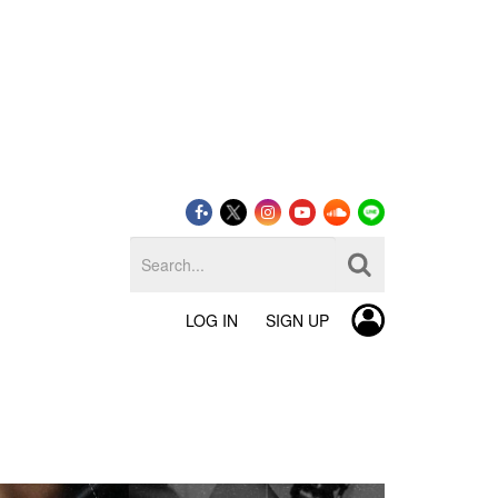
LOG IN
SIGN UP