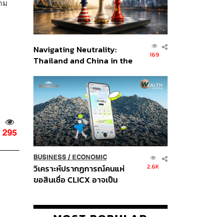
เกม
Navigating Neutrality:
169
Thailand and China in the
Age of a New Global
Order
295
BUSINESS
/
ECONOMIC
2.6K
วิเคราะห์ปรากฏการณ์คนแห่
ขอสินเชื่อ CLICX อาจเป็น
เพียงยอดภูเขาน้ำแข็ง ของ
ปัญหาหนี้ครัวเรือนไทยที่ถูกซุก
ไว้