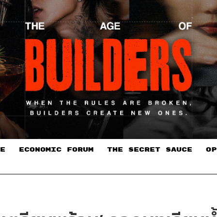
E
ECONOMIC FORUM
THE SECRET SAUCE​
OP