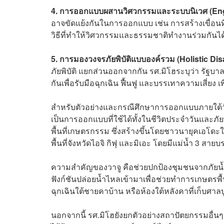
4. การออกแบบผสานวิศวกรรมและระบบนิเวศ (En
อาจขัดแย้งกันในการออกแบบ เช่น การสร้างเขื่อ
วิธีที่ทำให้วิศวกรรมและธรรมชาติทำงานร่วมกันได
5. การมองวงจรภัยพิบัติแบบองค์รวม (Holistic Di
ภัยพิบัติ แยกส่วนออกจากกัน รศ.มิโฮระบุว่า รัฐบา
กันเพื่อรับมือฉุกเฉิน ฟื้นฟู และบรรเทาความเสี่ยง เ
สำหรับตัวอย่างและกรณีศึกษาการออกแบบภายใต้วัฒน
เป็นการออกแบบที่ใช้ได้ทั้งในชีวิตประจำวันและภัยพิ
พื้นที่เกษตรกรรม ซึ่งสร้างขึ้นโดยชาวนายุคเอโดะใ
พื้นที่จังหวัดไอจิ กิฟุ และมิเอะ โดยมีแม่น้ำ 3 สาย
ความสำคัญของวาจู คือช่วยปกป้องชุมชนจากภัยน้
ฟังก์ชันปล่อยน้ำไหลเข้ามาเพื่อช่วยทำการเกษตรพื้น
ฉุกเฉินใต้ชายคาบ้าน หรือห้องใต้หลังคาที่เก็บศาลบูช
นอกจากนี้ รศ.มิโฮยังยกตัวอย่างสถาปัตยกรรมอื่นๆ