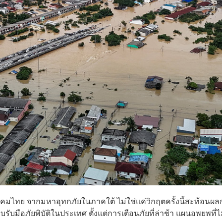
มไทย จากมหาอุทกภัยในภาคใต้ ไม่ใช่แค่วิกฤตครั้งนี้สะท้อนผล
ับมือภัยพิบัติในประเทศ ตั้งแต่การเตือนภัยที่ล่าช้า แผนอพยพที่ไ