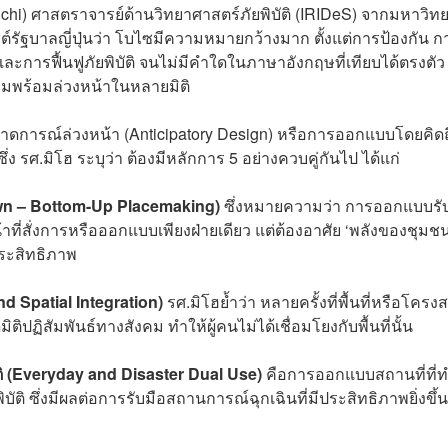
chi) ศาสตราจารย์ด้านวิทยาศาสตร์ภัยพิบัติ (IRIDeS) จากมหาวิทย
์รัฐบาลญี่ปุ่นว่า โบไซมีความหมายกว้างมาก ตั้งแต่การป้องกัน ก
การฟื้นฟูภัยพิบัติ จนไม่มีคำใดในภาษาอังกฤษที่เทียบได้ตรงตัว
ามพร้อมล่วงหน้าในหลายมิติ
าดการณ์ล่วงหน้า (Anticipatory Design) หรือการออกแบบโดยคิดถ
ง รศ.มิโฮ ระบุว่า ต้องมีหลักการ 5 อย่างควบคู่กันไป ได้แก่
own – Bottom-Up Placemaking)
ซึ่งหมายความว่า การออกแบบรั
้าที่สั่งการหรือออกแบบเพียงฝ่ายเดียว แต่ต้องอาศัย ‘พลังของชุมชน’
ประสิทธิภาพ
nd Spatial Integration)
รศ.มิโฮย้ำว่า หลายครั้งที่พื้นที่หรือโครงส
มิติปฏิสัมพันธ์ทางสังคม ทำให้ผู้คนไม่ได้เชื่อมโยงกับพื้นที่นั้น
ัติ (Everyday and Disaster Dual Use)
คือการออกแบบสถานที่ที่ท
บัติ ซึ่งมีผลต่อการรับมือสถานการณ์ฉุกเฉินที่มีประสิทธิภาพยิ่งขึ้น