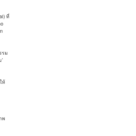
 ที่
ho
an
กรรม
ม’
ให้
ภาพ