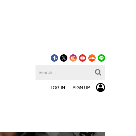
LOG IN
SIGN UP