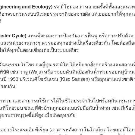
gineering and Ecology)
รศ.มิโฮมองว่า หลายครั้งที่ทั้งสองแนว
นที่อาจรบกวนระบบนิเวศธรรมชาติของชายฝั่ง แต่เธออยากให้ทุกค
้
saster Cycle)
แทนที่จะมองการป้องกัน การฟื้นฟู หรือการปรับตัวจ
ลและหน่วยงานต่างๆ ควรมองทุกอย่างเป็นเรื่องเดียวกัน โดยต้องสื่
พื่อให้ทุกขั้นตอนเชื่อมต่อเป็นระบบเดียว
ธรรมโบไซของญี่ปุ่น รศ.มิโฮ ได้หยิบยกสิ่งก่อสร้างและสถานที่ 
บัติ เช่น วาจู (Waju) หรือ
ระบบคันดินป้องกันน้ำท่วมรอบหมู่บ้า
นปี 1953 บริเวณคิโซซันเซน (Kiso Sansen) หรืออุทยานแห่งชาติ ที
บรรจบกัน
ำท่วม และสามารถใช้การได้ในชีวิตประจำวันไปพร้อมกัน เช่น กา
ที่โดยรอบ ขณะที่ตัวบ้านถูกออกแบบรับมือกับน้ำท่วม เช่น มีเรือเล
าบรรพบุรุษขึ้นที่สูง เมื่อเกิดอุทกภัย
 อย่างโรงแรมอิมพีเรียล (อาคารหลังเก่า) ในโตเกียว โดยเธอมีโอ