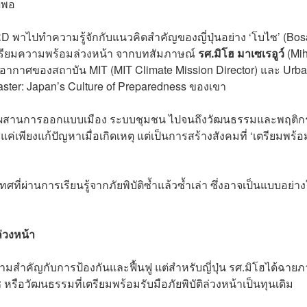
ดีพอ
ไปทำความรู้จักกับแนวคิดสำคัญของญี่ปุ่นอย่าง ‘โบไซ’ (Bosai)
เตรียมความพร้อมล่วงหน้า จากบทสัมภาษณ์
รศ.มิโฮ มาเซเรอูว์
(Mi
อากาศของสถาบัน MIT (MIT Climate Mission Director) และ Urb
aster: Japan’s Culture of Preparedness ของเขา
 ที่ผสานการออกแบบเมือง ระบบชุมชน ไปจนถึงวัฒนธรรมและพฤติ
่เพียงแก้ปัญหาเมื่อเกิดเหตุ แต่เป็นการสร้างสังคมที่ ‘เตรียมพร้อ
ผ่านการเรียนรู้จากภัยพิบัติซ้ำแล้วซ้ำเล่า ซึ่งอาจเป็นแบบอย่าง
ล่วงหน้า
ามสำคัญกับการป้องกันและฟื้นฟู แต่สำหรับญี่ปุ่น รศ.มิโฮได้ฉาย
 หรือวัฒนธรรมที่เตรียมพร้อมรับมือภัยพิบัติล่วงหน้าเป็นทุนเดิม