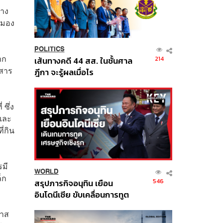
ทาง
นมอง
POLITICS
าก
214
เส้นทางคดี 44 สส. ในชั้นศาล
อสาร
ฎีกา จะรู้ผลเมื่อไร
ซึ่ง
นและ
่กิน
รมี
WORLD
็ก
546
สรุปภารกิจอนุทิน เยือน
อินโดนีเซีย ขับเคลื่อนการทูต
เศรษฐกิจเชิงรุก ประกาศหุ้น
กาส
ส่วนยุทธศาสตร์ไทย –