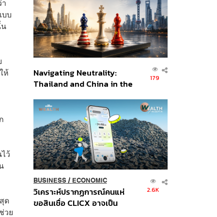
่า
อินโดนีเซีย
กแบบ
้น
ย
ให้
Navigating Neutrality:
179
Thailand and China in the
Age of a New Global
Order
ัก
ไว้
ยน
BUSINESS
/
ECONOMIC
2.6K
วิเคราะห์ปรากฏการณ์คนแห่
สุด
ขอสินเชื่อ CLICX อาจเป็น
งช่วย
เพียงยอดภูเขาน้ำแข็ง ของ