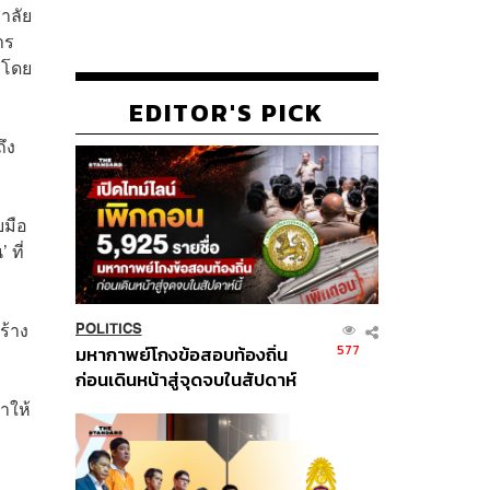
าลัย
าร
 โดย
EDITOR'S PICK
ึง
บมือ
 ที่
ร้าง
POLITICS
577
มหากาพย์โกงข้อสอบท้องถิ่น
ก่อนเดินหน้าสู่จุดจบในสัปดาห์
นี้
ำให้