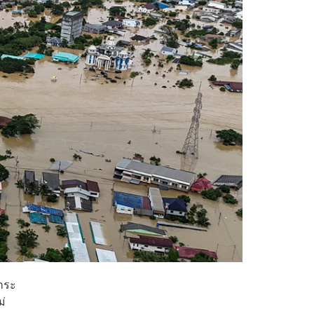
กระ
ม่