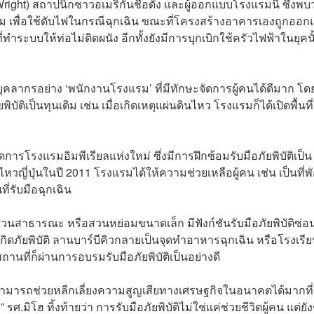
right) สถาปนิกชาวอเมริกันชื่อดัง และผู้ออกแบบโรงแรมนี้ ซึ่งพบว
ม เพื่อใช้ดับไฟในกรณีฉุกเฉิน ขณะที่โครงสร้างอาคารเองถูกออ
่ทำระบบให้ท่อไม่ติดผนัง อีกทั้งยังมีการบุกเบิกใช้ครัวไฟฟ้าในยุคนั
อบุคลากรอย่าง ‘พนักงานโรงแรม’ ที่มีทักษะจัดการผู้คนได้ดีมาก โด
เป็นทุนเดิม เช่น เมื่อเกิดเหตุแผ่นดินไหว โรงแรมก็ได้เปิดพื้นที่
การโรงแรมอิมพีเรียลแห่งใหม่ ซึ่งมีการฝึกซ้อมรับมือภัยพิบัติเป็น
หวญี่ปุ่นในปี 2011 โรงแรมได้ให้ความช่วยเหลือผู้คน เช่น เป็นที่พ
ี่รับมือฉุกเฉิน
ยน สวนสาธารณะ หรือสวนหย่อมขนาดเล็ก มีฟังก์ชันรับมือภัยพิบัติซ่อน
อเกิดภัยพิบัติ ลานบาร์บีคิวกลายเป็นจุดทำอาหารฉุกเฉิน หรือโรงเรี
ถานที่ก็ผ่านการอบรมรับมือภัยพิบัติเป็นอย่างดี
ี้ สามารถช่วยหลีกเลี่ยงความสูญเสียทางเศรษฐกิจในอนาคตได้มากที่
รศ.มิโฮ ทิ้งท้าย​ว่า การรับมือภัยพิบัติไม่ใช่แค่ช่วยชีวิตผู้คน แต่ยั