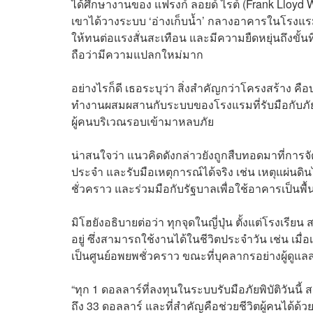
ได้ศึกษางานของ แฟรงก์ ลอยด์ ไรต์ (Frank Lloyd W
เขาได้วางระบบ ‘อ่างเก็บน้ำ’ กลางอาคารในโรงแร
ให้ทนต่อแรงสั่นสะเทือน และมีความยืดหยุ่นถึงขั้นที
ถือว่ามีความแปลกใหม่มาก
อย่างไรก็ดี เธอระบุว่า สิ่งสำคัญกว่าโครงสร้าง คื
ทำงานผสมผสานกับระบบของโรงแรมที่รับมือกับภัยพิบัติ
ผู้คนบริเวณรอบเข้ามาหลบภัย
น่าสนใจว่า แนวคิดดังกล่าวยังถูกสืบทอดมาที่การจัด
ประจำ และรับมือเหตุการณ์ได้จริง เช่น เหตุแผ่นดินไ
ชั่วคราว และร่วมมือกับรัฐบาลเพื่อใช้อาคารเป็นพื้นท
มิโฮยังอธิบายต่อว่า ทุกจุดในญี่ปุ่น ตั้งแต่โรงเรี
อยู่ ซึ่งสามารถใช้งานได้ในชีวิตประจำวัน เช่น เมื่
เป็นศูนย์อพยพชั่วคราว ขณะที่บุคลากรอย่างผู้ดูแลส
“ทุก 1 ดอลลาร์ที่ลงทุนในระบบรับมือภัยพิบัติวันน
ถึง 33 ดอลลาร์ และที่สำคัญคือช่วยชีวิตผู้คนได้ด้วย” 