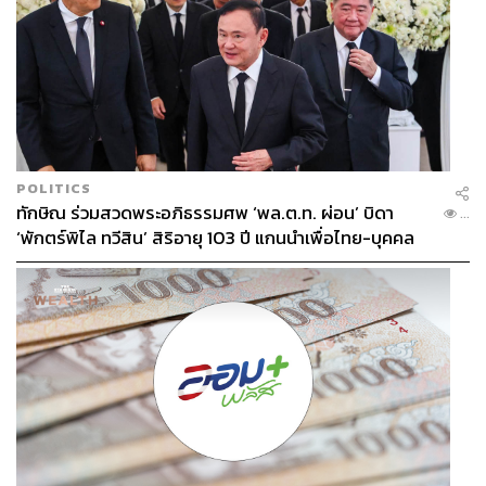
POLITICS
ทักษิณ ร่วมสวดพระอภิธรรมศพ ‘พล.ต.ท. ผ่อน’ บิดา
...
‘พักตร์พิไล ทวีสิน’ สิริอายุ 103 ปี แกนนำเพื่อไทย-บุคคล
หลากวงการร่วมอาลัย