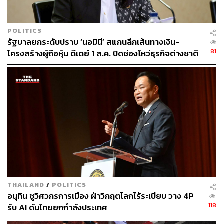
POLITICS
รัฐบาลยกระดับปราบ ‘นอมินี’ สแกนลึกเส้นทางเงิน-
81
โครงสร้างผู้ถือหุ้น ดีเดย์ 1 ส.ค. ปิดช่องโหว่ธุรกิจต่างชาติ
สวมสิทธิ์
THAILAND
/
POLITICS
อนุทิน ชูวิศวกรการเมือง ฝ่าวิกฤตโลกไร้ระเบียบ วาง 4P
118
รับ AI ดันไทยยกกำลังประเทศ