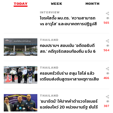
TODAY
WEEK
MONTH
INTERVIEW
ไขรหัสตั้ง ผบ.ตร. ‘ความสามารถ
565
vs อาวุโส’ และอนาคตการปฏิรูปสี
กากี กับ พล.ต.อ. เอก อังสนานนท์
THAILAND
กองปราบฯ สอบเข้ม ‘อดีตอธิบดี
564
สถ.’ คดีทุจริตสอบท้องถิ่น แจ้ง 6
ข้อหาหนัก จ่อชง ป.ป.ช. 12 ส.ค. นี้
THAILAND
ครอบครัวรับร่าง ฮลุน โซโล่ แล้ว
466
เตรียมส่งชันสูตรหาสาเหตุการเสีย
ชีวิต
THAILAND
‘ธนารัตน์’ ให้ปากคำตำรวจไซเบอร์
387
แฉช่องโหว่ 20 หน่วยงานรัฐ ยันไร้
นัยทางการเมือง