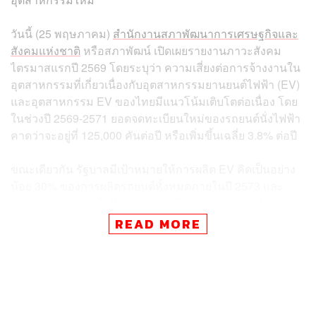
วันนี้ (25 พฤษภาคม)
สำนักงานสภาพัฒนาการเศรษฐกิจและ
สังคมแห่งชาติ
หรือสภาพัฒน์ เปิดเผยรายงานภาวะสังคม
ไตรมาสแรกปี 2569 โดยระบุว่า ความเสี่ยงต่อการจ้างงานใน
อุตสาหกรรมที่เกี่ยวเนื่องกับอุตสาหกรรมยานยนต์ไฟฟ้า (EV)
และอุตสาหกรรม EV ของไทยมีแนวโน้มเติบโตต่อเนื่อง โดย
ในช่วงปี 2569-2571 ยอดจดทะเบียนใหม่ของรถยนต์นั่งไฟฟ้า
คาดว่าจะอยู่ที่ 125,000 คันต่อปี หรือเพิ่มขึ้นเฉลี่ย 3.8% ต่อปี
ขณะเดียวกัน รัฐบาลมีเป้าหมายให้การผลิต EV คิดเป็นอย่าง
น้อย 30% ของการผลิตรถยนต์ทั้งหมดภายในปี 2573 และ
เพิ่มเป็น 50% ภายในปี 2578 ส่งผลให้การผลิตรถยนต์
เครื่องยนต์สันดาปมีแนวโน้มลดลงอย่างต่อเนื่อง การเปลี่ยน
READ MORE
ผ่านดังกล่าวอาจส่งผลกระทบต่อผู้ผลิตชิ้นส่วนยานยนต์ โดย
เฉพาะผู้ผลิตชิ้นส่วนรายหลักที่ส่งตรงให้ผู้ประกอบรถยนต์
(Tier 1) และผู้ผลิตชิ้นส่วนต่อเนื่อง (Tier 2) ที่พึ่งพาการผลิต
รถยนต์สันดาปเป็นหลัก เนื่องจาก EV ใช้ชิ้นส่วนน้อยกว่า
รถยนต์เครื่องยนต์สันดาปอย่างมาก โดยอาจลดลงจาก 2,000