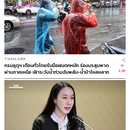
THAILAND
กรมอุตุฯ เตือนทั่วไทยรับมือฝนตกหนัก ร่องมรสุมพาด
2.2K
ผ่านภาคเหนือ เฝ้าระวังน้ำท่วมฉับพลัน-น้ำป่าไหลหลาก