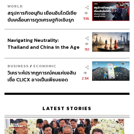
WORLD
สรุปภารกิจอนุทิน เยือนอินโดนีเซีย
516
ขับเคลื่อนการทูตเศรษฐกิจเชิงรุก
ประกาศหุ้นส่วนยุทธศาสตร์ไทย –
อินโดนีเซีย
Navigating Neutrality:
Thailand and China in the Age
151
of a New Global Order
BUSINESS
/
ECONOMIC
วิเคราะห์ปรากฏการณ์คนแห่ขอสิน
2.5K
เชื่อ CLICX อาจเป็นเพียงยอด
ภูเขาน้ำแข็ง ของปัญหาหนี้ครัว
เรือนไทยที่ถูกซุกไว้
LATEST STORIES