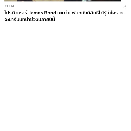
FILM
โปรดิวเซอร์ James Bond เผยว่าแฟนหนังมีสิทธิ์ได้รู้ว่าใคร
...
จะมารับบทนำช่วงปลายปีนี้
News
Wealth
Pop
Podcast
Video
Now
Opinion
Careers
Events
Privacy
About
Contact
Policy
FOR
ADVERTISING
MEMBERSHIP