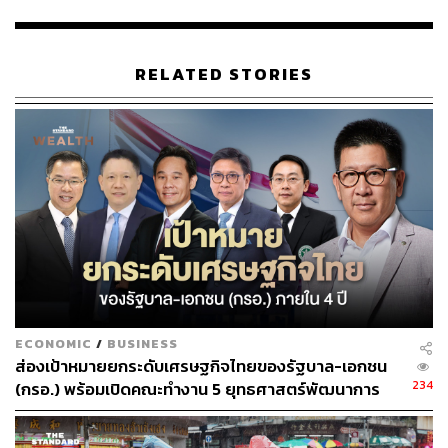
TAGS:
EV
รถยนต์ไฟฟ้า
ประเทศไทย
รถยนต์
RELATED STORIES
สำนักงานสภาพัฒนาการเศรษฐกิจและสังคมแห่งชาติ
(สภาพัฒน์)
221
ECONOMIC
/
BUSINESS
ABOUT THE AUTHOR
ส่องเป้าหมายยกระดับเศรษฐกิจไทยของรัฐบาล-เอกชน
234
(กรอ.) พร้อมเปิดคณะทำงาน 5 ยุทธศาสตร์พัฒนาการ
วาราดา ทองจำนงค์
ลงทุนใหม่
Content Creator สำนักข่าว THE
STANDARD WEALTH