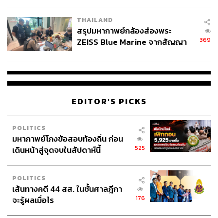
THAILAND
สรุปมหากาพย์กล้องส่องพระ
369
ZEISS Blue Marine จากสัญญา
ผลิต 8.3 ล้าน สู่ข้อพิพาท ‘มา
เวลล์ฯ’ ฟ้อง ‘โทน บางแค’ ผิดนัด
จ่ายหนี้-แอบระบุแบรนด์
EDITOR'S PICKS
POLITICS
มหากาพย์โกงข้อสอบท้องถิ่น ก่อน
525
เดินหน้าสู่จุดจบในสัปดาห์นี้
POLITICS
เส้นทางคดี 44 สส. ในชั้นศาลฎีกา
176
จะรู้ผลเมื่อไร