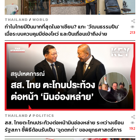
โดยเฉพาะพลังงานสะอาด โดยหวังเหว่ยจง ผู้ว่าการมณฑล
กวางตุ้งมีแผนเดินทางเยือนไทยในเดือนหน้า ซึ่งเขาหวังว่าทั้ง
THAILAND
/
WORLD
สองฝ่ายจะใช้โอกาสนี้ตกลงความร่วมมือและการแลกเปลี่ยน
ทำไมไทยมีปืนมากที่สุดในอาเซียน? แกะ ‘วัฒนธรรมปืน’
กันมากขึ้น อรรถยุทธ์กล่าว
213
เมื่อระบบควบคุมมีช่องโหว่ และปืนเถื่อนเข้าถึงง่าย
ส่วนอุตสาหกรรมดิจิทัลนั้นมองว่าไทยยังคงพึ่งพาเงินสดและ
บัตรเครดิตในการชำระเงิน และใช้ดินสอหรือสีน้ำในการ
ออกแบบ ซึ่งเป็นลักษณะของประเทศที่ยังคงวิถีชีวิตดั้งเดิม
อาจเป็นโอกาสในการเรียนรู้แนวคิดดิจิทัลจากจีนอย่างเต็มที่
ในอนาคต
หรืออย่างประเทศต่างๆ ในเอเชียตะวันออกเฉียงใต้ที่มีวิถีที่คง
ไว้ซึ่งความดั้งเดิม เช่น ถ้าคุณไปอินโดนีเซีย, สปป.ลาว และ
กัมพูชา พวกเขายังรับวิถีชีวิตแบบดิจิทัลไม่มากนัก หรือถ้า
คุณไปเมียนมา จะพบว่ายังใช้เทคโนโลยีเก่าอยู่
THAILAND
/
POLITICS
สส. ไทยตะโกนประท้วงต่อหน้ามินอ่องหล่าย ระหว่างเยือน
ทั้งนี้ ตามการรายงานของ World Bank ระบุว่า จุดอ่อนของ
192
รัฐสภา ชี้พิธีต้อนรับเป็น ‘จุดตกต่ำ’ ของยุทธศาสตร์การ
นวัตกรรมในประเทศไทยคือขาดแคลนบุคลากรด้านเทคนิค
ทูตไทย