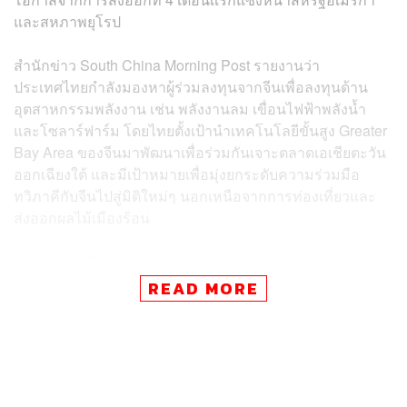
และสหภาพยุโรป
สำนักข่าว South China Morning Post รายงานว่า
ประเทศไทยกำลังมองหาผู้ร่วมลงทุนจากจีนเพื่อลงทุนด้าน
อุตสาหกรรมพลังงาน เช่น พลังงานลม เขื่อนไฟฟ้าพลังน้ำ
และโซลาร์ฟาร์ม โดยไทยตั้งเป้านำเทคโนโลยีขั้นสูง Greater
Bay Area ของจีนมาพัฒนาเพื่อร่วมกันเจาะตลาดเอเชียตะวัน
ออกเฉียงใต้ และมีเป้าหมายเพื่อมุ่งยกระดับความร่วมมือ
ทวิภาคีกับจีนไปสู่มิติใหม่ๆ นอกเหนือจากการท่องเที่ยวและ
ส่งออกผลไม้เมืองร้อน
อรรถยุทธ์ ศรีสมุทร เอกอัครราชทูตไทยประจำประเทศจีน
กล่าวว่า รัฐบาลไทยกำลังมุ่งเน้นการลงทุนไปที่อุตสาหกรรม
READ MORE
พลังงาน อุตสาหกรรมใหม่ และสินค้าที่เป็นนวัตกรรมร่วมกับ
บริษัทจีน โดยเฉพาะพลังงานสะอาด เช่น กังหันลม เขื่อนจาก
ไฟฟ้าพลังน้ำ และโซลาร์ฟาร์ม พลังงานแสงอาทิตย์ในกลุ่ม
เพื่อนบ้านอาเซียนอย่าง สปป.ลาว และเวียดนาม