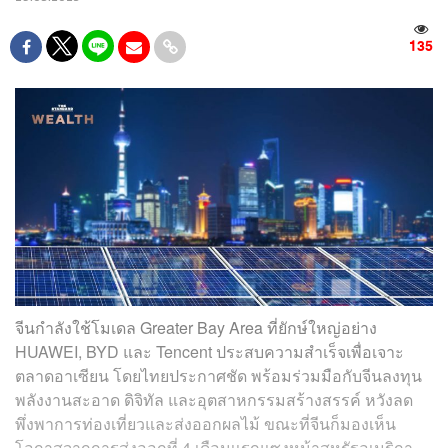
135
จีนกำลังใช้โมเดล Greater Bay Area ที่ยักษ์ใหญ่อย่าง
HUAWEI, BYD และ Tencent ประสบความสำเร็จเพื่อเจาะ
ตลาดอาเซียน โดยไทยประกาศชัด พร้อมร่วมมือกับจีนลงทุน
พลังงานสะอาด ดิจิทัล และอุตสาหกรรมสร้างสรรค์ หวังลด
พึ่งพาการท่องเที่ยวและส่งออกผลไม้ ขณะที่จีนก็มองเห็น
โอกาสจากการส่งออกที่ 4 เดือนเเรกแซงหน้าสหรัฐอเมริกา