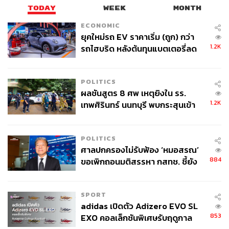
TODAY
WEEK
MONTH
ซาน, เจียงเหมิน และเจ้าชิ่ง โดย Greater Bay Area ได้รับการ
ขนานนามว่าเป็น ‘ซิลิคอนแวลลีย์’ ของจีน โดยปัจจุบันพื้นที่
ECONOMIC
แห่งนี้ได้กลายเป็นที่ตั้งของบริษัทด้านเทคโนโลยีและ
ยุคใหม่รถ EV ราคาเริ่ม (ถูก) กว่า
1.2K
นวัตกรรมระดับโลกมากมาย เช่น HUAWEI, Tencent และ
รถไฮบริด หลังต้นทุนแบตเตอรี่ลด
ลง - จีนแห่บุกตลาดเกิดใหม่
เหล่าค่ายรถยนต์ไฟฟ้า EV รายใหญ่ของประเทศ
POLITICS
Greater Bay Area มีจุดแข็งจากพื้นฐานของฮ่องกงภายใต้
ผลชันสูตร 8 ศพ เหตุยิงใน รร.
หลักการ ‘หนึ่งประเทศ สองระบบ’ รวมถึงการเชื่อมโยง
1.2K
เทพศิรินทร์ นนทบุรี พบกระสุนเข้า
ระหว่างประเทศ ระบบกฎหมายที่น่าเชื่อถือ บริการระดับมือ
จุดสำคัญ ‘ศีรษะ-หน้าอก’ ครูถูกยิง
อาชีพระดับโลก และการไหลเวียนของเงินทุน ข้อมูล และ
4 นัด จากระยะไกล
ความสามารถอย่างเสรี พื้นที่แห่งนี้ถูกวางให้เป็นหนึ่งในแผน
POLITICS
เชิงกลยุทธ์ที่สำคัญในพิมพ์เขียวการพัฒนาของประเทศ ซึ่งมี
ศาลปกครองไม่รับฟ้อง ‘หมอสรณ’
ความสำคัญอย่างมากในการดำเนินการพัฒนาที่ขับเคลื่อน
884
ขอเพิกถอนมติสรรหา กสทช. ชี้ยัง
ด้วยนวัตกรรม และเป็นโครงการเขตเศรษฐกิจพิเศษพื้นที่
ไม่ใช่ผู้เดือดร้อนเสียหาย
นำร่องเพื่อการปฏิรูปเศรษฐกิจ ภายใต้แผน BRI นั่นจึงหมาย
รวมถึงการลงทุนในไทยและอาเซียนด้วย
SPORT
adidas เปิดตัว Adizero EVO SL
853
EXO คอลเล็กชันพิเศษรับฤดูกาล
อ้างอิง: