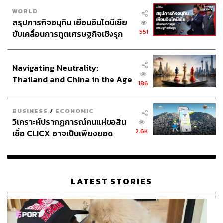
WORLD
สรุปภารกิจอนุทิน เยือนอินโดนีเซีย
551
ขับเคลื่อนการทูตเศรษฐกิจเชิงรุก
ประกาศหุ้นส่วนยุทธศาสตร์ไทย –
135
อินโดนีเซีย
Navigating Neutrality:
Thailand and China in the Age
186
ABOUT THE AUTHOR
of a New Global Order
เสาวลักษณ์ เขตสูงเนิน
BUSINESS
/
ECONOMIC
Content Creator THE STANDARD WEALTH
วิเคราะห์ปรากฏการณ์คนแห่ขอสิน
2.6K
เชื่อ CLICX อาจเป็นเพียงยอด
ภูเขาน้ำแข็ง ของปัญหาหนี้ครัว
เรือนไทยที่ถูกซุกไว้
LATEST STORIES