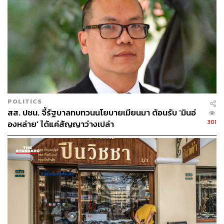
อันดับ 2 ในภูมิภาค นอกจากจะเป็นจุดหมายปลายทางยอด
นิยมสำหรับนักท่องเที่ยวชาวจีน โดยคาดว่าจะมีผู้มาเยือน 5
ล้านคนในปีนี้แล้ว ยังเป็นแหล่งนำเข้าข้าวและผลไม้เมืองร้อน
ที่สำคัญ
อีกทั้งประเทศไทยยังเป็นหนึ่งในพันธมิตรหลักของจีนในการ
พัฒนาเครือข่ายรถไฟความเร็วสูงทั่วเอเชียที่กำลังจะขยาย
เส้นทางจากคุนหมิง เมืองหลวงของมณฑลยูนนานของจีนไป
POLITICS
ยังสิงคโปร์
สส. ปชน. จี้รัฐบาลทบทวนนโยบายเมียนมา ต้อนรับ ‘มินอ่
301
องหล่าย’ ได้แค่สัญญาว่างเปล่า
อรรถยุทธ์กล่าวว่า “ผมคิดว่าตอนนี้อุตสาหกรรมสร้างสรรค์
ซึ่งเป็นอุตสาหกรรมใหม่ในภูมิภาคก็มีความโดดเด่นเช่นกัน
คุณทราบกันหรือไม่ว่าเมื่อพูดถึงพลังงานสะอาด การจัดการ
ขยะแบบใช้แล้วทิ้ง มีบริษัทจากจีนจำนวนมากที่นำของเหลือ
ใช้เหล่านี้มาทำเป็นวัสดุก่อสร้าง อิฐ ผนัง และอาคาร”
รายงานของสำนักงานพลังงานระหว่างประเทศระบุว่า การ
เปลี่ยนผ่านไปสู่พลังงานที่ยั่งยืนในประเทศสมาชิกอาเซียน
สามารถเพิ่ม ‘โอกาสทางธุรกิจที่มากขึ้น’ ในระบบเศรษฐกิจ