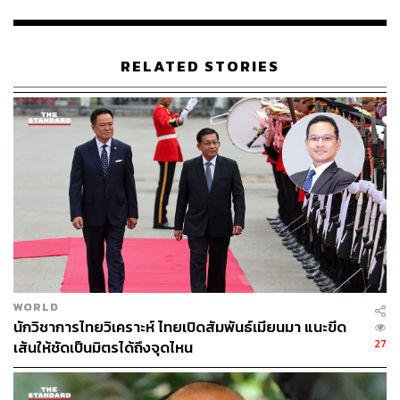
และเป็นต้นกำเนิดบริษัทเทคโนโลยีชั้นนำ ไม่ว่าจะเป็นด้าน
โทรคมนาคมอย่าง HUAWEI, ผู้ผลิตรถยนต์พลังงานไฟฟ้า
BYD, อินเทอร์เน็ตไททัน Tencent และผู้ผลิตโดรน DJI
RELATED STORIES
อีกทั้งความน่าสนใจของตลาดภูมิภาคเอเชียตะวันออกเฉียง
ใต้ขณะนี้มาจากตัวเลขปลายทางการส่งออกที่ใหญ่ที่สุดของ
จีน ซึ่งพบว่าในช่วง 4 เดือนแรกของปีนี้ เรียกได้ว่าแซงหน้า
สหรัฐอเมริกาและสหภาพยุโรป
มากไปกว่านั้น บรรดาผู้ผลิตอยู่ระหว่างก่อสร้างโรงงานอีก
หลายแห่งในเอเชียตะวันออกเฉียงใต้ ซึ่งมีประชากร 660 ล้าน
คน โดยบริษัทเทคโนโลยีของจีนหลายแห่งได้เข้าไปขยาย
ตลาดในภูมิภาคนี้
WORLD
ใช้โอกาสรถไฟความเร็วสูงคุนหมิง-สิงคโปร์ เชื่อมการ
นักวิชาการไทยวิเคราะห์ ไทยเปิดสัมพันธ์เมียนมา แนะขีด
ลงทุนควบคู่
27
เส้นให้ชัดเป็นมิตรได้ถึงจุดไหน
ขณะเดียวกัน เมื่อประเทศไทยซึ่งมีขนาดเศรษฐกิจใหญ่เป็น