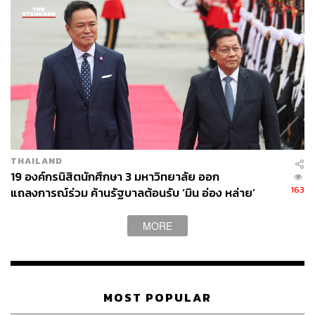
การผลิตทางวิทยาศาสตร์ที่อ่อนแอ และการเข้าถึงแหล่งเงิน
ทุนที่จำกัด ส่งผลต่อการเติบโตของบริษัทขนาดกลางและ
ขนาดย่อม ดังนั้นล้วนเป็นโอกาสของอุตสาหกรรมดิจิทัลทั้ง
สิ้น
“เมื่อเราดูความสัมพันธ์ของเรากับจีน มันเป็นมากกว่า
อุตสาหกรรมดิจิทัลหรืออุตสาหกรรมสร้างสรรค์ การเกษตรที่
เป็นความร่วมมือที่สำคัญระหว่างไทยและจีนที่มีมานานจะ
สามารถแลกเปลี่ยนอุตสาหกรรมระหว่างกันในทุกระดับ และ
จะกระชับการประสานงานและความร่วมมือในด้านพหุภาคี
THAILAND
รวมถึงความร่วมมือระดับภูมิภาคให้แน่นแฟ้นยิ่งขึ้นต่อไป”
19 องค์กรนิสิตนักศึกษา 3 มหาวิทยาลัย ออก
อรรถยุทธ์กล่าว
163
แถลงการณ์ร่วม ค้านรัฐบาลต้อนรับ ‘มิน อ่อง หล่าย’
MORE
ทำไมต้องเป็น Greater Bay Area
Greater Bay Area (GBA) ประกอบด้วยเขตปกครองพิเศษสอง
แห่งของฮ่องกงและมาเก๊า รวมถึง 9 เมืองของจีนแผ่นดินใหญ่
MOST POPULAR
ได้แก่ กวางโจว, เซินเจิ้น, จูไห่, ฝอซาน, ฮุ่ยโจว, ตงกวน, จง