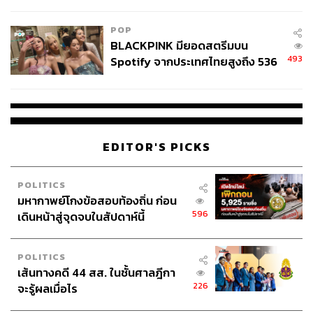
College Football
https://www.scmp.com/economy/china-economy/artic
le/3221928/one-eye-neighbours-thailand-sets-its-sig
POP
hts-hi-tech-cooperation-chinas-greater-bay-area?mo
BLACKPINK มียอดสตรีมบน
dule=perpetual_scroll_0&pgtype=article&campaign=
493
Spotify จากประเทศไทยสูงถึง 536
3221928
ล้านครั้ง ตลอด 10 ปีที่ผ่านมา
https://www.bayarea.gov.hk/en/home/index.html
สามารถติดตาม THE STANDARD WEALTH
EDITOR'S PICKS
ผ่านแอปพลิเคชันต่างๆ ที่คุณสะดวกหรือใช้งานอยู่แล้วได้เลย
POLITICS
มหากาพย์โกงข้อสอบท้องถิ่น ก่อน
596
เดินหน้าสู่จุดจบในสัปดาห์นี้
TAGS:
รถไฟความเร็วสูง
Greater Bay Area
ธุรกิจพลังงาน
POLITICS
บริษัทเทคโนโลยี
กลุ่มทุนจีน
Asean
เส้นทางคดี 44 สส. ในชั้นศาลฎีกา
226
จะรู้ผลเมื่อไร