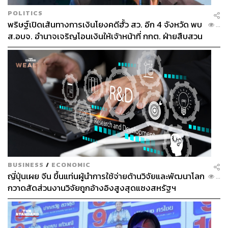
POLITICS
พริษฐ์เปิดเส้นทางการเงินโยงคดีฮั้ว สว. อีก 4 จังหวัด พบ
...
ส.อบจ. อำนาจเจริญโอนเงินให้เจ้าหน้าที่ กกต. ฝ่ายสืบสวน
BUSINESS
/
ECONOMIC
ญี่ปุ่นเผย จีน ขึ้นแท่นผู้นำการใช้จ่ายด้านวิจัยและพัฒนาโลก
...
กวาดสัดส่วนงานวิจัยถูกอ้างอิงสูงสุดแซงสหรัฐฯ