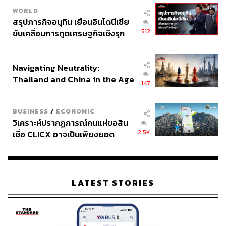
WORLD
สรุปภารกิจอนุทิน เยือนอินโดนีเซีย
512
ขับเคลื่อนการทูตเศรษฐกิจเชิงรุก
ประกาศหุ้นส่วนยุทธศาสตร์ไทย –
อินโดนีเซีย
Navigating Neutrality:
Thailand and China in the Age
147
of a New Global Order
BUSINESS
/
ECONOMIC
วิเคราะห์ปรากฏการณ์คนแห่ขอสิน
2.5K
เชื่อ CLICX อาจเป็นเพียงยอด
ภูเขาน้ำแข็ง ของปัญหาหนี้ครัว
เรือนไทยที่ถูกซุกไว้
LATEST STORIES