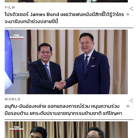
FILM
โปรดิวเซอร์ James Bond เผยว่าแฟนหนังมีสิทธิ์ได้รู้ว่าใคร
...
จะมารับบทนำช่วงปลายปีนี้
WORLD
อนุทิน-มินอ่องหล่าย ออกแถลงการณ์ร่วม หนุนความร่วม
...
มือรอบด้าน ยกระดับปราบอาชญากรรมข้ามชาติ แก้ปัญหา
หมอกควัน-มลพิษทางน้ำ