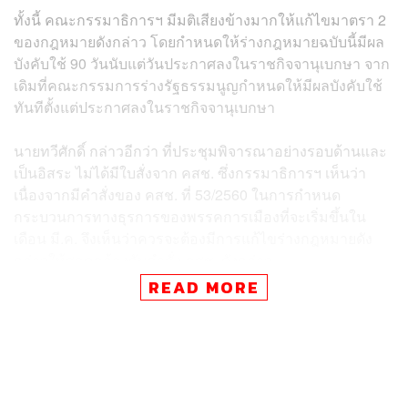
ทั้งนี้ คณะกรรมาธิการฯ มีมติเสียงข้างมากให้แก้ไขมาตรา 2
ของกฎหมายดังกล่าว โดยกำหนดให้ร่างกฎหมายฉบับนี้มีผล
บังคับใช้ 90 วันนับแต่วันประกาศลงในราชกิจจานุเบกษา จาก
เดิมที่คณะกรรมการร่างรัฐธรรมนูญกำหนดให้มีผลบังคับใช้
ทันทีตั้งแต่ประกาศลงในราชกิจจานุเบกษา
นายทวีศักดิ์ กล่าวอีกว่า ที่ประชุมพิจารณาอย่างรอบด้านและ
เป็นอิสระ ไม่ได้มีใบสั่งจาก คสช. ซึ่งกรรมาธิการฯ เห็นว่า
เนื่องจากมีคำสั่งของ คสช. ที่ 53/2560 ในการกำหนด
กระบวนการทางธุรการของพรรคการเมืองที่จะเริ่มขึ้นใน
เดือน มี.ค. จึงเห็นว่าควรจะต้องมีการแก้ไขร่างกฎหมายดัง
กล่าวให้สอดคล้องกับคำสั่ง คสช. ดังกล่าว
READ MORE
อย่างไรก็ตาม จะต้องมีการเสนอให้ที่ประชุม สนช. พิจารณา
ในสัปดาห์หน้าอีกครั้งว่าจะเห็นชอบหรือไม่
เมื่อถามว่า หากที่ประชุม สนช. เห็นชอบตามเสียงข้างมาก
ของกรรมาธิการฯ ในมาตรา 2 จะมีผลให้การเลือกตั้งขยับ