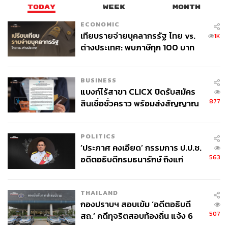
TODAY
WEEK
MONTH
ECONOMIC
เทียบรายจ่ายบุคลากรรัฐ ไทย vs.
1K
ต่างประเทศ: พบภาษีทุก 100 บาท
ของคนไทยใช้ไปกับข้าราชการเฉียด
40 บาท
BUSINESS
แบงก์ไร้สาขา CLICX ปิดรับสมัคร
877
สินเชื่อชั่วคราว พร้อมส่งสัญญาณ
เตือนกลุ่มกู้เงินผิดวัตถุประสงค์-ให้
ข้อมูลเท็จ เตรียมดำเนินคดีเด็ดขาด
POLITICS
‘ประภาศ คงเอียด’ กรรมการ ป.ป.ช.
563
อดีตอธิบดีกรมธนารักษ์ ถึงแก่
อนิจกรรม
THAILAND
กองปราบฯ สอบเข้ม ‘อดีตอธิบดี
507
สถ.’ คดีทุจริตสอบท้องถิ่น แจ้ง 6
ข้อหาหนัก จ่อชง ป.ป.ช. 12 ส.ค. นี้