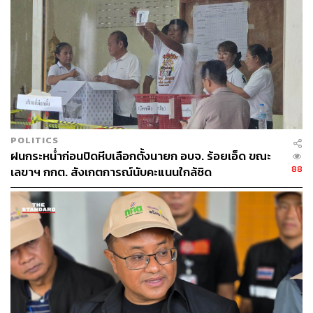
POLITICS
ฝนกระหน่ำก่อนปิดหีบเลือกตั้งนายก อบจ. ร้อยเอ็ด ขณะ
88
เลขาฯ กกต. สังเกตการณ์นับคะแนนใกล้ชิด