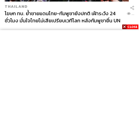
THAILAND
โฆษก ทบ. ย้ำชายแดนไทย-กัมพูชายังปกติ เฝ้าระวัง 24
...
ชั่วโมง มั่นใจไทยไม่เสียเปรียบเวทีโลก หลังกัมพูชายื่น UN
รับรอง MOU43
News
Wealth
Pop
Podcast
Video
Now
Opinion
Careers
Events
Privacy
About
Contact
Policy
FOR
ADVERTISING
MEMBERSHIP