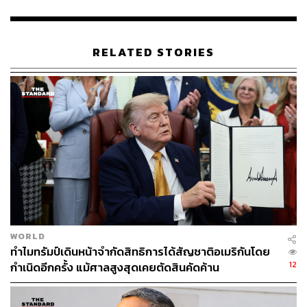
เมื่อถามว่าทางจีนไม่ได้กดดันไทยใช่หรือไม่ สุทินกล่าวว่า
ทางจีนอยากจะให้จบเหมือนกัน เพราะทำมานาน ลงทุนมา
นาน ก็อยากจบ หากถามว่ากดดันไหม เขาก็ขอความเห็นใจ
RELATED STORIES
ด้าน ปกรณ์ นิลประพันธ์ เลขาธิการคณะกรรมการกฤษฎีกา
กล่าวถึงกรณีเปลี่ยนแปลงสัญญาการจัดซื้อจัดจ้างเรือดำน้ำ
ว่า​ ขณะนี้ยังไม่มีการส่งคำถามมายังกฤษฎีกา ถ้ามีเรื่องอะไร
อยู่ที่ตน ตนก็บอกว่ามี ถ้าไม่มีตนก็บอกว่าไม่มี ไม่ได้โกหก
อะไร ไม่มีความลับ เรือดำน้ำลำใหญ่
ส่วนกฤษฎีกาจะพิจารณาในเรื่องข้อกฎหมายเท่านั้นใช่หรือ
ไม่ ปกรณ์​ระบุว่า ถ้ามีปัญหาเรื่องข้อกฎหมายก็จะพิจารณา
ส่วนเรื่องความจำเป็นทางยุทธการก็เป็นเรื่องของทหารเรือ
กระทรวงกลาโหม และรัฐบาล
WORLD
ทำไมทรัมป์เดินหน้าจำกัดสิทธิการได้สัญชาติอเมริกันโดย
เมื่อถามว่ากรณีที่ไม่เป็นไปตามสัญญาที่ตกลงไว้ กฤษฎีกาจะ
12
กำเนิดอีกครั้ง แม้ศาลสูงสุดเคยตัดสินคัดค้าน
สามารถให้คำแนะนำหรือข้อเสนอแนะอะไรกับรัฐบาลได้
หรือไม่ ปกรณ์กล่าวว่า ก็เหมือนกับการจัดซื้อจัดจ้างทั่วไป