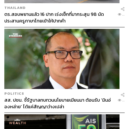
THAILAND
ตร.สอบพยานแล้ว 16 ปาก เร่งเช็กที่มากระสุน 98 นัด
...
ประสานครูภาษาไทยเข้าให้ปากคำ
POLITICS
สส. ปชน. จี้รัฐบาลทบทวนนโยบายเมียนมา ต้อนรับ ‘มินอ่
...
องหล่าย’ ได้แค่สัญญาว่างเปล่า