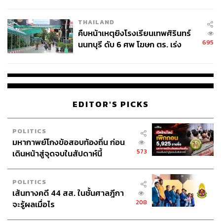
THAILAND
คืบหน้าเหตุยิงโรงเรียนเทพศิรินทร์
695
นนทบุรี ดับ 6 ศพ โฆษก ตร. เร่ง
สอบปมขโมยปืนปู่ก่อเหตุ
EDITOR'S PICKS
POLITICS
มหากาพย์โกงข้อสอบท้องถิ่น ก่อน
573
เดินหน้าสู่จุดจบในสัปดาห์นี้
POLITICS
เส้นทางคดี 44 สส. ในชั้นศาลฎีกา
208
จะรู้ผลเมื่อไร