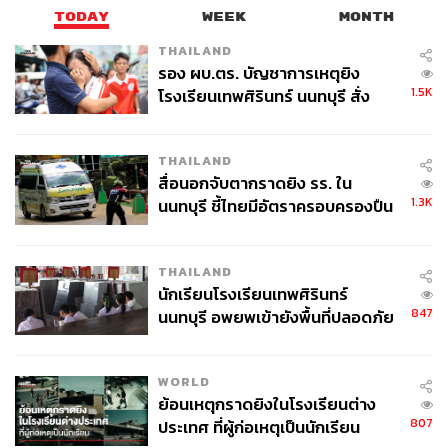
TODAY
WEEK
MONTH
THAILAND
รอง ผบ.ตร. บัญชาการเหตุยิง
1.5K
โรงเรียนเทพศิรินทร์ นนทบุรี สั่ง
ค้นหา 2 รอบยืนยันไร้คนติดค้าง พบ
ศพปู่-ย่าที่บ้านพักผู้ก่อเหตุ
THAILAND
สื่อนอกจับตากราดยิง รร. ใน
1.3K
นนทบุรี ชี้ไทยมีอัตราครอบครองปืน
สูงในระดับต้นของภูมิภาค
THAILAND
นักเรียนโรงเรียนเทพศิรินทร์
847
นนทบุรี อพยพเข้ายังพื้นที่ปลอดภัย
ชั่วคราว หลังเหตุใช้อาวุธปืนภายใน
โรงเรียนคลี่คลาย
WORLD
ย้อนเหตุกราดยิงในโรงเรียนต่าง
807
ประเทศ ที่ผู้ก่อเหตุเป็นนักเรียน