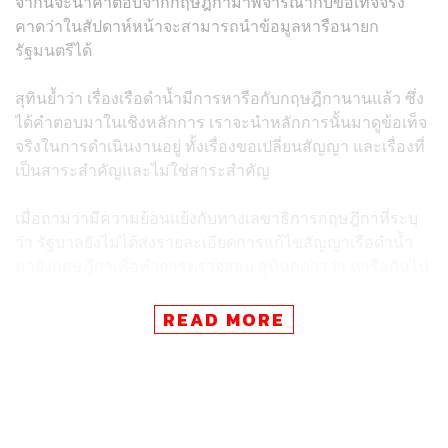
จากนี้จะนำคำตอบจากกฤษฎีกามาพิจารณากับข้อเท็จจริง
คาดว่าในสัปดาห์หน้าจะสามารถนำข้อมูลหารือนายก
รัฐมนตรีได้
สุทินย้ำว่า เรื่องเรือดำน้ำมีการหารือกับกฤษฎีกานานแล้ว ซึ่ง
ได้คำตอบมาในเชิงหลักการ เราจะนำหลักการนั้นมาดูข้อเท็จ
จริงในการดำเนินงานอยู่ ทั้งเรื่องขอเปลี่ยนสัญญา และเรื่องที่
เป็นสาระสำคัญและไม่ใช่สาระสำคัญ
เมื่อถามว่ามีความย้อนแย้งกับทางเลขาธิการกฤษฎีกาที่ระบุ
ว่า รัฐบาลยังไม่ได้ส่งรายละเอียดการแก้ไขสัญญาเรือดำน้ำ
มายังกฤษฎีกาเพื่อทำการตรวจสอบ สุทินกล่าวว่า หารือกันไป
หนึ่งรอบแล้วเมื่อ 2-3 เดือนที่ผ่านมา ร่วมกับกองทัพเรือ
อัยการสูงสุด กฤษฎีกา
READ MORE
“ในหลักการทุกอย่างจะต้องดำเนินการโดยมติ ครม. แต่ก่อน
จะให้ ครม. มีมติ ทางกระทรวงกลาโหมจะต้องให้ข้อมูลที่
สมบูรณ์ ทาง ครม. จะได้ใช้ดุลพินิจในการพิจารณา และเรา
ได้ทำการบ้านในรายละเอียด เมื่อนำเข้าสู่ที่ประชุม ครม. จะ