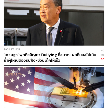
หากมีความจำเป็นที่จะต้องแก้ไขสัญญาก็สามารถแก้ไข
เปลี่ยนแปลงได้ถ้าเป็นไปตามหลักการปกติของสัญญา
TAGS:
กระทรวงกลาโหม
China
เรือดำน้ำ
เศรษฐา ทวีสิน
สุทิน คลังแสง
POLITICS
‘เศรษฐา’ พูดถึงปัญหา Bullying ทิ้งบาดแผลที่มองไม่เห็น
30
ย้ำผู้ใหญ่ต้องรับฟัง-ช่วยเด็กให้เร็ว
129
ABOUT THE AUTHOR
THE STANDARD TEAM
กองบรรณาธิการ THE STANDARD