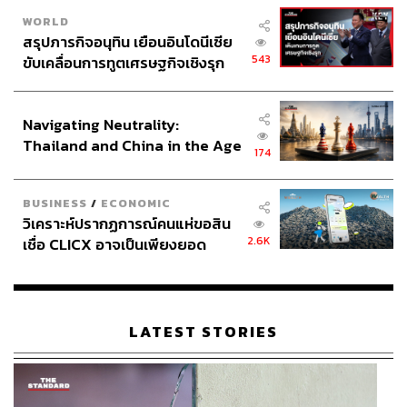
WORLD
สรุปภารกิจอนุทิน เยือนอินโดนีเซีย
543
ขับเคลื่อนการทูตเศรษฐกิจเชิงรุก
ประกาศหุ้นส่วนยุทธศาสตร์ไทย –
อินโดนีเซีย
Navigating Neutrality:
Thailand and China in the Age
174
of a New Global Order
BUSINESS
/
ECONOMIC
วิเคราะห์ปรากฏการณ์คนแห่ขอสิน
2.6K
เชื่อ CLICX อาจเป็นเพียงยอด
ภูเขาน้ำแข็ง ของปัญหาหนี้ครัว
เรือนไทยที่ถูกซุกไว้
LATEST STORIES