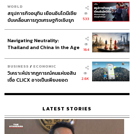
WORLD
สรุปภารกิจอนุทิน เยือนอินโดนีเซีย
533
ขับเคลื่อนการทูตเศรษฐกิจเชิงรุก
ประกาศหุ้นส่วนยุทธศาสตร์ไทย –
อินโดนีเซีย
Navigating Neutrality:
Thailand and China in the Age
164
of a New Global Order
BUSINESS
/
ECONOMIC
วิเคราะห์ปรากฏการณ์คนแห่ขอสิน
2.6K
เชื่อ CLICX อาจเป็นเพียงยอด
ภูเขาน้ำแข็ง ของปัญหาหนี้ครัว
เรือนไทยที่ถูกซุกไว้
LATEST STORIES