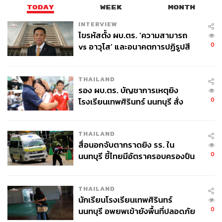
TODAY
WEEK
MONTH
INTERVIEW
ไขรหัสตั้ง ผบ.ตร. ‘ความสามารถ
0
vs อาวุโส’ และอนาคตการปฏิรูปสี
กากี กับ พล.ต.อ. เอก อังสนานนท์
THAILAND
รอง ผบ.ตร. บัญชาการเหตุยิง
0
โรงเรียนเทพศิรินทร์ นนทบุรี สั่ง
ค้นหา 2 รอบยืนยันไร้คนติดค้าง พบ
ศพปู่-ย่าที่บ้านพักผู้ก่อเหตุ
THAILAND
สื่อนอกจับตากราดยิง รร. ใน
0
นนทบุรี ชี้ไทยมีอัตราครอบครองปืน
สูงในระดับต้นของภูมิภาค
THAILAND
นักเรียนโรงเรียนเทพศิรินทร์
0
นนทบุรี อพยพเข้ายังพื้นที่ปลอดภัย