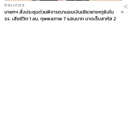
POLITICS
นายกฯ สั่งประชุมด่วนพิจารณามอบเงินเยียวยาเหตุยิงใน
...
รร. เสียชีวิต 1 ลบ. ทุพพลภาพ 7 แสนบาท บาดเจ็บสาหัส 2
แสนบาท บาดเจ็บเล็กน้อย 1 แสนบาท
News
Wealth
Pop
Podcast
Video
Now
Opinion
Careers
Events
Privacy
About
Contact
Policy
FOR
ADVERTISING
MEMBERSHIP