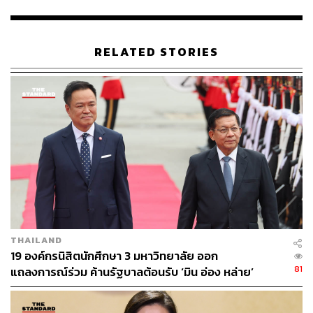
อารดา เฟื่องทอง อธิบดีกรมการค้าต่างประเทศ กล่าวเสริมว่า
กระทรวงพาณิชย์ โดยกรมการค้าต่างประเทศ มีแผนจัด
กิจกรรมที่จะบุกตลาดเดิมและตลาดใหม่ที่มีศักยภาพ รวมไป
RELATED STORIES
ถึงการส่งเสริมศักยภาพของSMEs ตามข้อสั่งการของท่าน
รัฐมนตรีว่าการกระทรวงพาณิชย์อย่างต่อเนื่อง ซึ่งมีทั้ง
กิจกรรมที่ได้ดำเนินการแล้วและอยู่ระหว่างดำเนินการ เช่น
ตลาดข้าวคุณภาพสูง และข้าวเพื่อสุขภาพ เช่น เยอรมนี สวิต
เซอร์แลนด์ สหรัฐอเมริกา แคนาดา จีน สหรัฐอาหรับเอมิเรตส์
ซาอุดีอาระเบีย และออสเตรเลีย รวมถึงการผลักดันข้าวขาว
และข้าวนึ่งในตลาดเอเชียและแอฟริกา เพื่อสร้างความเชื่อ
มั่นในมาตรฐานและคุณภาพข้าวไทย
ตั้งเป้าส่งออกข้าวไทยปีนี้ 7 ล้านตัน
THAILAND
19 องค์กรนิสิตนักศึกษา 3 มหาวิทยาลัย ออก
81
สำหรับสถานการณ์การส่งออกข้าวไทยในปี 2568 ไทยส่ง
แถลงการณ์ร่วม ค้านรัฐบาลต้อนรับ ‘มิน อ่อง หล่าย’
ออกข้าวรวมทั้งสิ้นปริมาณ 7,899,987 ตัน มูลค่า 148,204
ล้านบาท ซึ่งเกินกว่าเป้าหมายที่ตั้งไว้ 7.5 ล้านตัน สำหรับในปี