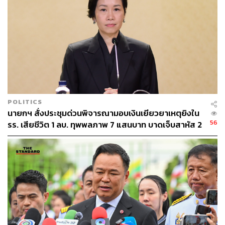
2569 คาดการณ์ว่าไทยจะสามารถส่งออกข้าวได้ 7 ล้านตัน
โดยล่าสุดในเดือนมกราคม ไทยส่งออกข้าวแล้ว 530,215.64
ตัน มูลค่ากว่า 9,703.36 ล้านบาท โดยมีตลาดหลัก ได้แก่ อิรัก
สหรัฐอเมริกา แอฟริกาใต้ มาเลเซีย แองโกลา แคเมอรูน
เซเนกัล และจีน ในขณะที่ตลาดข้าวคุณภาพสูง และข้าวเพื่อ
สุขภาพ ยังมีทิศทางการเติบโตอย่างต่อเนื่อง
ทั้งนี้ ประเมินว่า หากราคาข้าวไทยอยู่ในระดับที่สามารถ
POLITICS
นายกฯ สั่งประชุมด่วนพิจารณามอบเงินเยียวยาเหตุยิงใน
แข่งขันได้ อัตราแลกเปลี่ยนอยู่ในระดับที่เหมาะสมและมี
56
รร. เสียชีวิต 1 ลบ. ทุพพลภาพ 7 แสนบาท บาดเจ็บสาหัส 2
เสถียรภาพ กรมการค้าต่างประเทศจะเร่งขับเคลื่อนการ
แสนบาท บาดเจ็บเล็กน้อย 1 แสนบาท
ดำเนินกิจกรรมส่งเสริมตลาดอย่างต่อเนื่อง เพื่อช่วยสนับสนุน
ให้การส่งออกข้าวไทยทั้งปีเป็นไปตามที่คาดการณ์ไว้ที่ 7
ล้านตัน
สามารถติดตาม THE STANDARD WEALTH
ผ่านแอปพลิเคชันต่างๆ ที่คุณสะดวกหรือใช้งานอยู่แล้วได้เลย