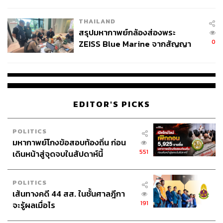
ชั่วคราว หลังเหตุใช้อาวุธปืนภายใน
โรงเรียนคลี่คลาย
THAILAND
สรุปมหากาพย์กล้องส่องพระ
0
ZEISS Blue Marine จากสัญญา
ผลิต 8.3 ล้าน สู่ข้อพิพาท ‘มา
เวลล์ฯ’ ฟ้อง ‘โทน บางแค’ ผิดนัด
จ่ายหนี้-แอบระบุแบรนด์
EDITOR'S PICKS
POLITICS
มหากาพย์โกงข้อสอบท้องถิ่น ก่อน
551
เดินหน้าสู่จุดจบในสัปดาห์นี้
POLITICS
เส้นทางคดี 44 สส. ในชั้นศาลฎีกา
191
จะรู้ผลเมื่อไร