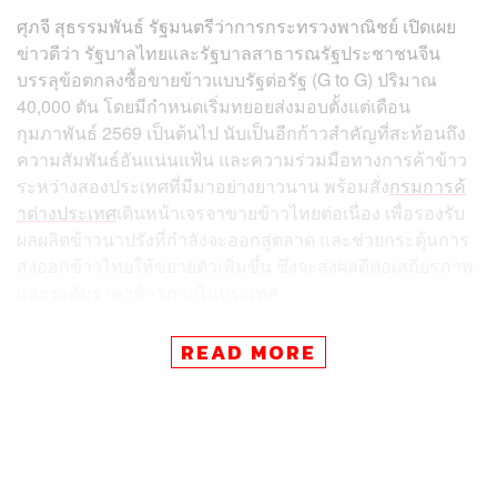
ศุภจี สุธรรมพันธ์ รัฐมนตรีว่าการกระทรวงพาณิชย์ เปิดเผย
ข่าวดีว่า รัฐบาลไทยและรัฐบาลสาธารณรัฐประชาชนจีน
บรรลุข้อตกลงซื้อขายข้าวแบบรัฐต่อรัฐ (G to G) ปริมาณ
40,000 ตัน โดยมีกำหนดเริ่มทยอยส่งมอบตั้งแต่เดือน
กุมภาพันธ์ 2569 เป็นต้นไป นับเป็นอีกก้าวสำคัญที่สะท้อนถึง
ความสัมพันธ์อันแน่นแฟ้น และความร่วมมือทางการค้าข้าว
ระหว่างสองประเทศที่มีมาอย่างยาวนาน พร้อมสั่ง
กรมการค้
าต่างประเทศ
เดินหน้าเจรจาขายข้าวไทยต่อเนื่อง เพื่อรองรับ
ผลผลิตข้าวนาปรังที่กำลังจะออกสู่ตลาด และช่วยกระตุ้นการ
ส่งออกข้าวไทยให้ขยายตัวเพิ่มขึ้น ซึ่งจะส่งผลดีต่อเสถียรภาพ
และระดับราคาข้าวภายในประเทศ
ศุภจี ระบุว่า การเจรจาซื้อขายข้าวในรูปแบบ G to G มีความ
READ MORE
ซับซ้อนและต้องผ่านกระบวนการพิจารณาหลายขั้นตอน โดย
เฉพาะข้าวขาว 5% ซึ่งเป็นชนิดที่จีนให้ความสนใจและมี
ปัจจัยด้านราคาเป็นองค์ประกอบสำคัญ อย่างไรก็ดี ตนและ
ท่านนายกรัฐมนตรีและรัฐมนตรีว่าการกระทรวงมหาดไทย
(อนุทิน ชาญวีรกูล) ได้มีโอกาสเข้าพบหารือตามคำเชิญของ