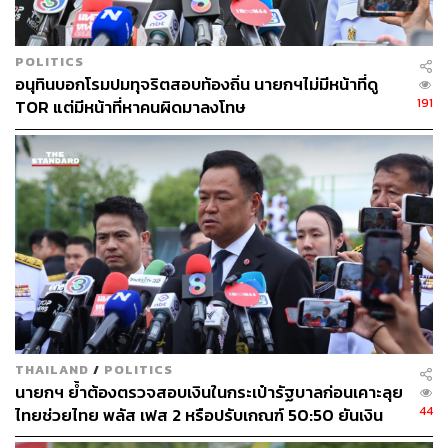
POLITICS
อนุทินบอกโรมปมทุจริตสอบท้องถิ่น นายกฯไม่มีหน้าที่ดู
TAGS:
นายกรัฐมนตรี
กระทรวงพาณิชย์
191
TOR แต่มีหน้าที่หาคนผิดมาลงโทษ
กรมการค้าต่างประเทศ
ราคาข้าว
อนุทิน ชาญวีรกูล
ข้าวไทย
ศุภจี สุธรรมพันธุ์
อารดา เฟื่องทอง
SMEs
Zhang Jianwei
China
180
THAILAND
/
POLITICS
นายกฯ ย้ำต้องตรวจสอบเงินในกระเป๋ารัฐบาลก่อนเคาะลุย
ABOUT THE AUTHOR
44
ไทยช่วยไทย พลัส เฟส 2 หรือปรับเกณฑ์ 50:50 ยันเงิน
คงคลังรัฐบาลแข็งแรง
THE STANDARD WEALTH