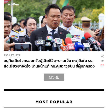
สำนักข่าวเศรษฐกิจ ธุรกิจ และการลงทุน โดย
ทีมข่าว THE STANDARD
POLITICS
อนุทินเสียใจครอบครัวผู้เสียชีวิต-บาดเจ็บ เหตุยิงใน รร.
69
สั่งเยียวยาจิตใจ เดินหน้าแก้ กม.คุมอาวุธปืน ชี้ผู้ปกครอง
ต้องร่วมรับผิดชอบ
MORE
MOST POPULAR