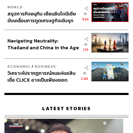
WORLD
สรุปภารกิจอนุทิน เยือนอินโดนีเซีย
544
ขับเคลื่อนการทูตเศรษฐกิจเชิงรุก
ประกาศหุ้นส่วนยุทธศาสตร์ไทย –
อินโดนีเซีย
Navigating Neutrality:
Thailand and China in the Age
175
of a New Global Order
ECONOMIC
/
BUSINESS
วิเคราะห์ปรากฏการณ์คนแห่ขอสิน
2.6K
เชื่อ CLICX อาจเป็นเพียงยอด
ภูเขาน้ำแข็ง ของปัญหาหนี้ครัว
เรือนไทยที่ถูกซุกไว้
LATEST STORIES