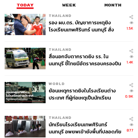
สถานเอกอัครราชทูตเกาหลี ประจำประเทศไทย
TODAY
WEEK
MONTH
กระทรวงแรงงาน
แรงงานไทย
South Korea
ผีน้อยเกาหลี
จุลพันธ์ อมรวิวัฒน์
THAILAND
รอง ผบ.ตร. บัญชาการเหตุยิง
1.5K
โรงเรียนเทพศิรินทร์ นนทบุรี สั่ง
ค้นหา 2 รอบยืนยันไร้คนติดค้าง พบ
ศพปู่-ย่าที่บ้านพักผู้ก่อเหตุ
THAILAND
สื่อนอกจับตากราดยิง รร. ใน
1.4K
นนทบุรี ชี้ไทยมีอัตราครอบครองปืน
สูงในระดับต้นของภูมิภาค
129
WORLD
ย้อนเหตุกราดยิงในโรงเรียนต่าง
ABOUT THE AUTHOR
0.9K
ประเทศ ที่ผู้ก่อเหตุเป็นนักเรียน
THE STANDARD TEAM
กองบรรณาธิการ THE STANDARD
THAILAND
นักเรียนโรงเรียนเทพศิรินทร์
877
นนทบุรี อพยพเข้ายังพื้นที่ปลอดภัย