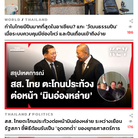
WORLD
/
THAILAND
ทำไมไทยมีปืนมากที่สุดในอาเซียน? แกะ ‘วัฒนธรรมปืน’
186
เมื่อระบบควบคุมมีช่องโหว่ และปืนเถื่อนเข้าถึงง่าย
THAILAND
/
POLITICS
สส. ไทยตะโกนประท้วงต่อหน้ามินอ่องหล่าย ระหว่างเยือน
176
รัฐสภา ชี้พิธีต้อนรับเป็น ‘จุดตกต่ำ’ ของยุทธศาสตร์การ
ทูตไทย