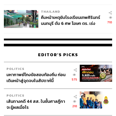
ชั่วคราว หลังเหตุใช้อาวุธปืนภายใน
โรงเรียนคลี่คลาย
THAILAND
คืบหน้าเหตุยิงโรงเรียนเทพศิรินทร์
710
นนทบุรี ดับ 6 ศพ โฆษก ตร. เร่ง
สอบปมขโมยปืนปู่ก่อเหตุ
EDITOR'S PICKS
POLITICS
มหากาพย์โกงข้อสอบท้องถิ่น ก่อน
575
เดินหน้าสู่จุดจบในสัปดาห์นี้
POLITICS
เส้นทางคดี 44 สส. ในชั้นศาลฎีกา
210
จะรู้ผลเมื่อไร