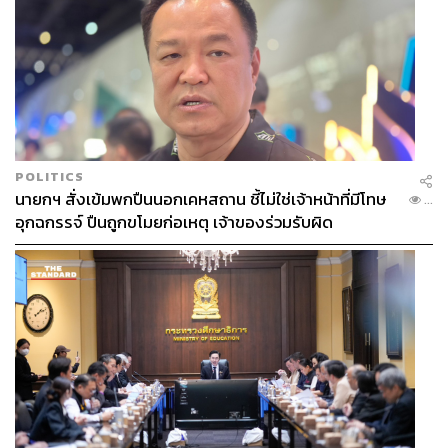
POLITICS
นายกฯ สั่งเข้มพกปืนนอกเคหสถาน ชี้ไม่ใช่เจ้าหน้าที่มีโทษ
...
อุกฉกรรจ์ ปืนถูกขโมยก่อเหตุ เจ้าของร่วมรับผิด