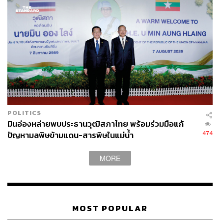
POLITICS
มินอ่องหล่ายพบประธานวุฒิสภาไทย พร้อมร่วมมือแก้
474
ปัญหามลพิษข้ามแดน-สารพิษในแม่น้ำ
MORE
MOST POPULAR
TAGS:
Thailand
รัฐบาลเกาหลีใต้
แรงงานไทยในเกาหลี