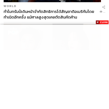
WORLD
ทำไมทรัมป์เดินหน้าจำกัดสิทธิการได้สัญชาติอเมริกันโดย
...
กำเนิดอีกครั้ง แม้ศาลสูงสุดเคยตัดสินคัดค้าน
ENTERTAINMENT
เก้า นพเก้า และ พาย รินรดา เตรียมร่วมงานกันใน ‘รสกาล
...
Enchanted Taste In Time’