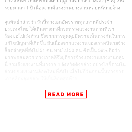
ภาคเกษตร ภาคประมงตามฤดูกาลที่มาจาก MOU (E-8) เป็น
ระยะเวลา 1 ปี เนื่องจากมีแรงงานบางส่วนหลบหนีนายจ้าง
จุลพันธ์กล่าวว่า วันนี้ทางเอกอัครราชทูตเกาหลีประจำ
ประเทศไทย ได้เดินทางมาที่กระทรวงแรงงานตามที่เรา
ร้องขอไปเร่งด่วน ซึ่งจากการพูดคุยมีความเห็นตรงกันในการ
แก้ไขปัญหาที่เกิดขึ้น สืบเนื่องจากแรงงานของเราหนีนายจ้าง
ล็อตล่าสุดที่ส่งไป 51 คน หายไป 30 คน คิดเป็น 59% ถือว่า
มากพอสมควร ทางเกาหลีจึงยุติการจ้างแรงงานแรงงานกลุ่ม
นี้ รวมถึงแรงงานที่มาจาก 4 จังหวัดดังกล่าว อย่างไรก็ตามใน
ส่วนของแรงงานล็อตใหม่ที่ส่งไปเมื่อไม่กี่วันก่อนนั้นทางการ
เกาหลีอะลุ่มอล่วยให้เป็นล็อตสุดท้าย
ขณะเดียวกัน ท่านทูตเกาหลีจะนำเอาความห่วงใยของเราไป
READ MORE
หารือกับฝ่ายบริหารที่เกาหลีเพื่อแก้ไข ส่วนตัวพร้อมที่จะเดิน
ทางไปที่ประเทศเกาหลี เพื่อพูดคุยหาทางออกร่วมกัน อย่างไร
ก็ตาม กระบวนการแก้ไขปัญหานั้นไม่เพียงพอแค่พูดว่าจะหา
ทางออก แต่กระทรวงแรงงานพร้อมหาทางแก้ระยะยาวเพื่อ
ไม่ให้เกิดการหลบหนีการจ้างงานได้ เช่น การเพิ่มเข้มงวด