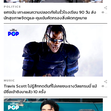
POLITICS
ยศชนัน เคาะแผนความปลอดภัยในรั้วโรงเรียน 90 วัน ส่ง
...
นักสุขภาพจิตดูแล-คุมเข้มคัดกรองสิ่งผิดกฎหมาย
MUSIC
Travis Scott ไม่รู้สึกกดดันที่ไม่เคยชนะรางวัลแกรมมี่ แม้
...
มีชื่อเข้าชิงมาแล้ว 10 ครั้ง