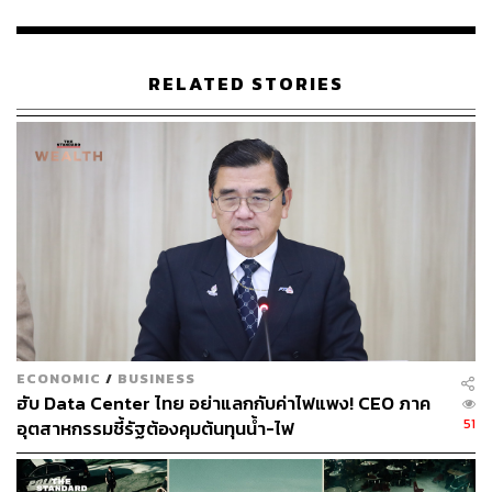
พร้อมเรียกร้องทุกคนว่าไปทำงานต่างประเทศเป็นแหล่งหา
รายได้ ก็ต้องทำตามกฎหมายประเทศนั้นๆ คือสิ่งสำคัญ ครั้งนี้
คน 4 จังหวัดดังกล่าวกว่า 4-5 ล้านคน ก็กระทบด้วย ดังนั้น
RELATED STORIES
อยากให้กลับมารายงานตัว ส่วนกรณีที่มีการให้ข้อมูลว่า
แรงงานถูกลวนลามนั้น อยู่ระหว่างการตรวจสอบ เราก็
พยายามสอบถามไป แต่ต้องยอมรับความจริงว่า หากยังมีเคส
ลักษณะนั้นอยู่บ้างก็คงไม่ใช่ทั้ง 30 คน
ส่วนหากกลับเข้าสู่ระบบจะสามารถยกเลิกแบนได้หรือไม่ จุล
พันธ์กล่าวว่า เป็นเพียงแค่การพูดคุย โดยท่านทูตฯ บอกว่า
อยากให้เร่งนําตัวคนเหล่านี้กลับมายังประเทศไทย หากเริ่มดํา
เนินการในส่วนนี้ได้ เราอาจจะแก้ไขปัญหาได้ดีขึ้น อาจใช้
ความร่วมมือระหว่างกระทรวง หรือหน่วยงานอื่นของรัฐเพื่อ
ที่จะประสานนําตัวกลับมา
ECONOMIC
/
BUSINESS
ฮับ Data Center ไทย อย่าแลกกับค่าไฟแพง! CEO ภาค
เมื่อถามต่อว่า แสดงว่าวันนี้เรายอมรับโทษแบนแรงงาน 4
51
อุตสาหกรรมชี้รัฐต้องคุมต้นทุนน้ำ-ไฟ
จังหวัดนี้แล้วใช่หรือไม่ จุลพันธ์กล่าวว่า ไม่ใช่ว่ายอมรับ หรือ
ไม่ยอมรับ แต่เรื่องนี้เป็นอำนาจของประเทศปลายทางโดย