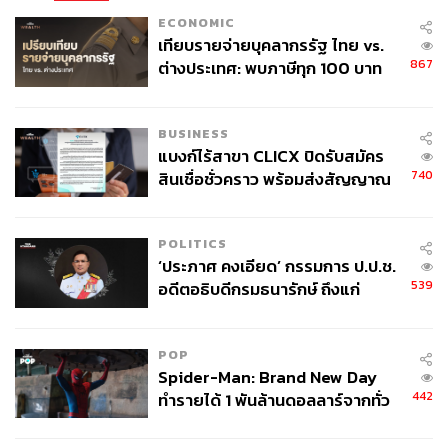
ECONOMIC
เทียบรายจ่ายบุคลากรรัฐ ไทย vs.
867
ต่างประเทศ: พบภาษีทุก 100 บาท
ของคนไทยใช้ไปกับข้าราชการเฉียด
40 บาท
BUSINESS
แบงก์ไร้สาขา CLICX ปิดรับสมัคร
740
สินเชื่อชั่วคราว พร้อมส่งสัญญาณ
เตือนกลุ่มกู้เงินผิดวัตถุประสงค์-ให้
ข้อมูลเท็จ เตรียมดำเนินคดีเด็ดขาด
POLITICS
‘ประภาศ คงเอียด’ กรรมการ ป.ป.ช.
539
อดีตอธิบดีกรมธนารักษ์ ถึงแก่
อนิจกรรม
POP
Spider-Man: Brand New Day
442
ทำรายได้ 1 พันล้านดอลลาร์จากทั่ว
โลกภายใน 6 วัน