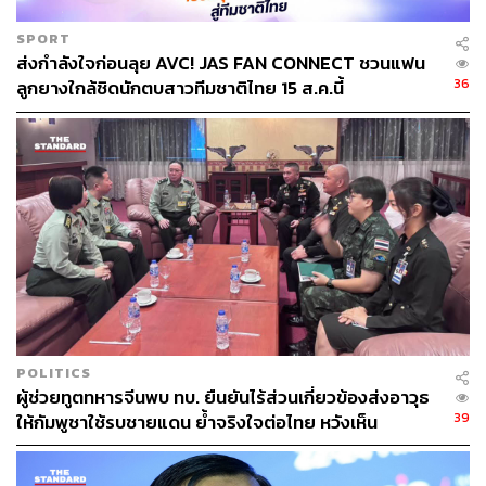
SPORT
ส่งกำลังใจก่อนลุย AVC! JAS FAN CONNECT ชวนแฟน
36
ลูกยางใกล้ชิดนักตบสาวทีมชาติไทย 15 ส.ค.นี้
POLITICS
ผู้ช่วยทูตทหารจีนพบ ทบ. ยืนยันไร้ส่วนเกี่ยวข้องส่งอาวุธ
39
ให้กัมพูชาใช้รบชายแดน ย้ำจริงใจต่อไทย หวังเห็น
ทางออกสันติวิธี