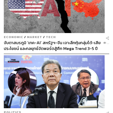
ECONOMIC
/
MARKET
/
TECH
จับตาสมรภูมิ ‘เทค-AI’ สหรัฐฯ-จีน เจาะลึกหุ้นกลุ่มได้-เสีย
...
ประโยชน์ และกลยุทธ์จัดพอร์ตสู้ศึก Mega Trend 3-5 ปี
ข้างหน้า
POLITICS