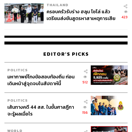
THAILAND
ครอบครัวรับร่าง ฮลุน โซโล่ แล้ว
423
เตรียมส่งชันสูตรหาสาเหตุการเสีย
ชีวิต
EDITOR'S PICKS
POLITICS
มหากาพย์โกงข้อสอบท้องถิ่น ก่อน
512
เดินหน้าสู่จุดจบในสัปดาห์นี้
POLITICS
เส้นทางคดี 44 สส. ในชั้นศาลฎีกา
156
จะรู้ผลเมื่อไร
WORLD