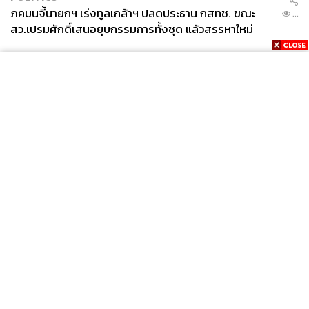
ภคมนจี้นายกฯ เร่งทูลเกล้าฯ ปลดประธาน กสทช. ขณะ
...
สว.เปรมศักดิ์เสนอยุบกรรมการทั้งชุด แล้วสรรหาใหม่
News
Wealth
Pop
Podcast
Video
Now
Opinion
Careers
Events
Privacy
About
Contact
Policy
FOR
ADVERTISING
MEMBERSHIP