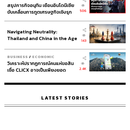
สรุปภารกิจอนุทิน เยือนอินโดนีเซีย
506
ขับเคลื่อนการทูตเศรษฐกิจเชิงรุก
ประกาศหุ้นส่วนยุทธศาสตร์ไทย –
อินโดนีเซีย
Navigating Neutrality:
Thailand and China in the Age
143
of a New Global Order
BUSINESS
/
ECONOMIC
วิเคราะห์ปรากฏการณ์คนแห่ขอสิน
2.4K
เชื่อ CLICX อาจเป็นเพียงยอด
ภูเขาน้ำแข็ง ของปัญหาหนี้ครัว
เรือนไทยที่ถูกซุกไว้
LATEST STORIES