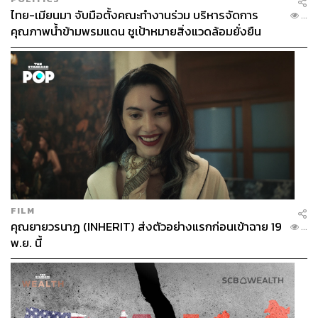
ไทย-เมียนมา จับมือตั้งคณะทำงานร่วม บริหารจัดการ
...
คุณภาพน้ำข้ามพรมแดน ชูเป้าหมายสิ่งแวดล้อมยั่งยืน
FILM
คุณยายวรนาฏ (INHERIT) ส่งตัวอย่างแรกก่อนเข้าฉาย 19
...
พ.ย. นี้