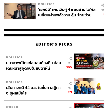
POLITICS
‘เอกนิติ’ เผยเงินกู้ 4 แสนล้าน โฟกัส
0
เปลี่ยนผ่านพลังงาน ลุ้น ‘ไทยช่วย
ไทยพลัส’ เฟส 2 รอประเมินความ
เหมาะสม
EDITOR'S PICKS
POLITICS
TAGS:
เกรียงไกร​ แก้วเกตุ
กระทรวงคมนาคม
แท็กซี่
มหากาพย์โกงข้อสอบท้องถิ่น ก่อน
แอปพลิเคชัน
ศักดิ์สยาม ชิดชอบ
เชื้อไวรัสโคโรนา
590
คนขับแท็กซี่
COVID-19
โควิด-19
วิกฤตโควิด-19
เดินหน้าสู่จุดจบในสัปดาห์นี้
สมาพันธ์แรงงานแท็กซี่ไทย
POLITICS
เส้นทางคดี 44 สส. ในชั้นศาลฎีกา
221
จะรู้ผลเมื่อไร
WORLD