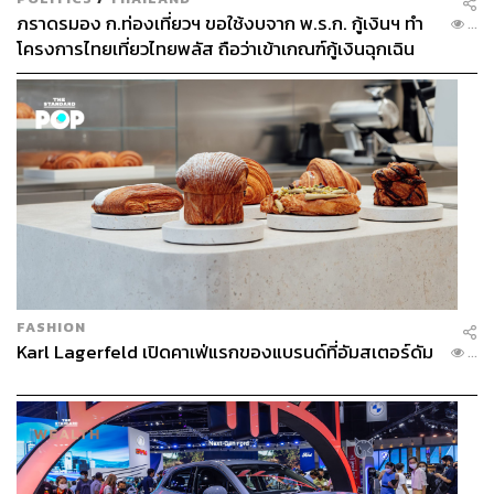
ภราดรมอง ก.ท่องเที่ยวฯ ขอใช้งบจาก พ.ร.ก. กู้เงินฯ ทำ
...
โครงการไทยเที่ยวไทยพลัส ถือว่าเข้าเกณฑ์กู้เงินฉุกเฉิน
FASHION
Karl Lagerfeld เปิดคาเฟ่แรกของแบรนด์ที่อัมสเตอร์ดัม
...