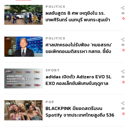
POLITICS
ผลชันสูตร 8 ศพ เหตุยิงใน รร.
0
เทพศิรินทร์ นนทบุรี พบกระสุนเข้า
จุดสำคัญ ‘ศีรษะ-หน้าอก’ ครูถูกยิง
4 นัด จากระยะไกล
POLITICS
ศาลปกครองไม่รับฟ้อง ‘หมอสรณ’
0
ขอเพิกถอนมติสรรหา กสทช. ชี้ยัง
ไม่ใช่ผู้เดือดร้อนเสียหาย
SPORT
adidas เปิดตัว Adizero EVO SL
0
EXO คอลเล็กชันพิเศษรับฤดูกาล
College Football
POP
BLACKPINK มียอดสตรีมบน
0
Spotify จากประเทศไทยสูงถึง 536
ล้านครั้ง ตลอด 10 ปีที่ผ่านมา