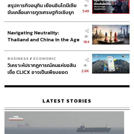
สรุปภารกิจอนุทิน เยือนอินโดนีเซีย
549
74
ขับเคลื่อนการทูตเศรษฐกิจเชิงรุก
ประกาศหุ้นส่วนยุทธศาสตร์ไทย –
อินโดนีเซีย
ABOUT THE AUTHOR
Navigating Neutrality:
Thailand and China in the Age
THE STANDARD TEAM
184
of a New Global Order
กองบรรณาธิการ THE STANDARD
BUSINESS
/
ECONOMIC
ABOUT THE PHOTOGRAPHER
วิเคราะห์ปรากฏการณ์คนแห่ขอสิน
2.6K
เชื่อ CLICX อาจเป็นเพียงยอด
ชาติกล้า สำเนียงแจ่ม
ภูเขาน้ำแข็ง ของปัญหาหนี้ครัว
ช่างภาพข่าว ประจำสำนักข่าว THE
STANDARD
เรือนไทยที่ถูกซุกไว้
LATEST STORIES