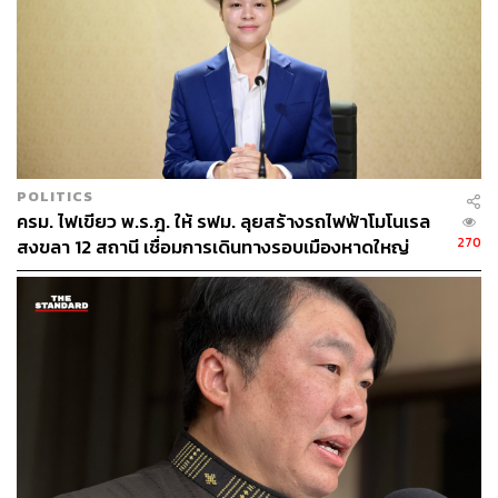
POLITICS
ครม. ไฟเขียว พ.ร.ฎ. ให้ รฟม. ลุยสร้างรถไฟฟ้าโมโนเรล
270
สงขลา 12 สถานี เชื่อมการเดินทางรอบเมืองหาดใหญ่