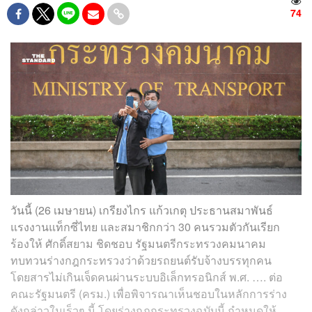
74
วันนี้ (26 เมษายน) เกรียงไกร​ แก้วเกตุ ประธานสมาพันธ์
แรงงานแท็กซี่ไทย และสมาชิกกว่า 30​ คนรวมตัวกันเรียก
ร้องให้ ศักดิ์สยาม ชิดชอบ รัฐมนตรีกระทรวงคมนาคม
ทบทวนร่างกฎกระทรวงว่าด้วยรถยนต์รับจ้างบรรทุกคน
โดยสารไม่เกินเจ็ดคนผ่านระบบอิเล็กทรอนิกส์ พ.ศ. …. ต่อ
คณะรัฐมนตรี (ครม.) เพื่อพิจารณาเห็นชอบในหลักการร่าง
ดังกล่าวในเร็วๆ นี้ โดยร่างกฎกระทรวงฉบับนี้ กำหนดให้