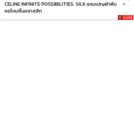
CELINE INFINITE POSSIBILITIES: SILK แคมเปญผ้าพัน
...
คอไหมชิ้นคลาสสิก
News
Wealth
Pop
Podcast
Video
Now
Opinion
Careers
Events
Privacy
About
Contact
Policy
FOR
ADVERTISING
MEMBERSHIP