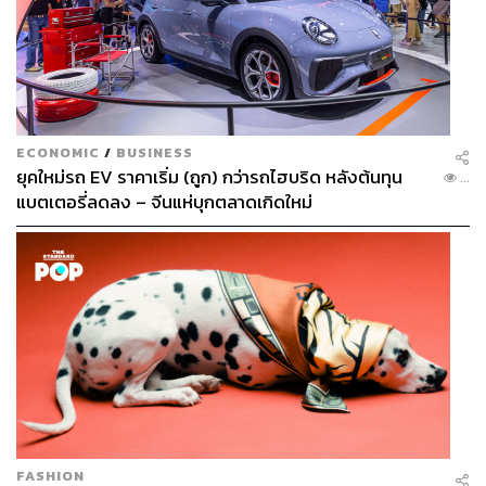
ECONOMIC
/
BUSINESS
ยุคใหม่รถ EV ราคาเริ่ม (ถูก) กว่ารถไฮบริด หลังต้นทุน
...
แบตเตอรี่ลดลง – จีนแห่บุกตลาดเกิดใหม่
FASHION