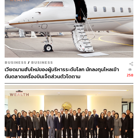
แห่งเดียวเท่านั้น แต่เป็นการขายหุ้นทั้งหุ้นภูมิภาค โดยตั้งแต่
ต้นปีจนปัจจุบันพบว่า นักลงทุนต่างชาติขายสุทธิตลาดหุ้นกลุ่ม
Emerging Market ไปแล้วราว 3.3 หมื่นล้านดอลลาร์
ซึ่งมองว่าสาเหตุที่นักลงทุนต่างชาติถอนการลงทุนออกไปเพื่อ
กลับไปเข้าลงทุนในตลาดหุ้นสหรัฐฯ หรือยุโรป หลังจาก
ทิศทางการฟื้นตัวของเศรษฐกิจในภูมิภาคเหล่านี้ปรับตัวดีขึ้น
BUSINESS
/
BUSINESS
เทิดศักดิ์ ทวีธีระธรรม รองกรรมการผู้อำนวยการ และ
เวียดนามฮับใหม่ของผู้บริหารระดับโลก นักลงทุนไหลเข้า
หัวหน้าสายงานวิจัย บล.เอเซีย พลัส กล่าวว่า Fund Flow ใน
258
ดันตลาดเครื่องบินเจ็ตส่วนตัวโตตาม
ช่วงนี้รวมถึงช่วงที่ผ่านมาเป็นกระแสไหลออกจากตลาดหุ้น
ไทย และกลับไปลงทุนในตลาดที่มีแนวโน้มการฟื้นตัวของ
เศรษฐกิจและกำไรบริษัทจดทะเบียนที่ดีกว่า
“ต้องยอมรับว่าหากเทียบแนวโน้มการฟื้นตัวทางเศรษฐกิจ
ของไทยกับประเทศอื่นแล้ว ความน่าสนใจของประเทศไทย
และตลาดหุ้นไทยมีไม่มาก”