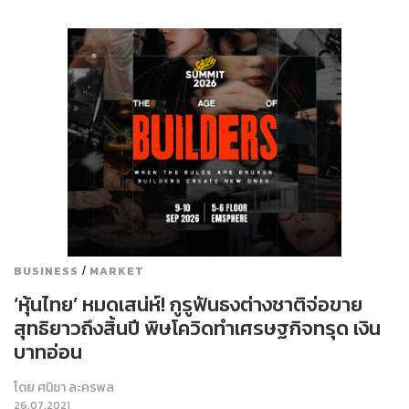
/
BUSINESS
MARKET
‘หุ้นไทย’ หมดเสน่ห์! กูรูฟันธงต่างชาติจ่อขาย
สุทธิยาวถึงสิ้นปี พิษโควิดทำเศรษฐกิจทรุด เงิน
บาทอ่อน
โดย
ศนิชา ละครพล
26.07.2021