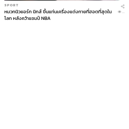
SPORT
หมวกนิวยอร์ก นิกส์ ขึ้นแท่นเครื่องแต่งกายที่ฮอตที่สุดใน
...
โลก หลังคว้าแชมป์ NBA
News
Wealth
Pop
Podcast
Video
Now
Opinion
Careers
Events
Privacy
About
Contact
Policy
FOR
ADVERTISING
MEMBERSHIP