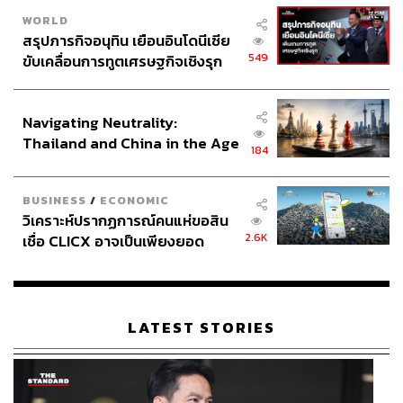
WORLD
สรุปภารกิจอนุทิน เยือนอินโดนีเซีย
549
ขับเคลื่อนการทูตเศรษฐกิจเชิงรุก
ประกาศหุ้นส่วนยุทธศาสตร์ไทย –
อินโดนีเซีย
Navigating Neutrality:
Thailand and China in the Age
184
of a New Global Order
BUSINESS
/
ECONOMIC
วิเคราะห์ปรากฏการณ์คนแห่ขอสิน
2.6K
เชื่อ CLICX อาจเป็นเพียงยอด
ภูเขาน้ำแข็ง ของปัญหาหนี้ครัว
เรือนไทยที่ถูกซุกไว้
LATEST STORIES