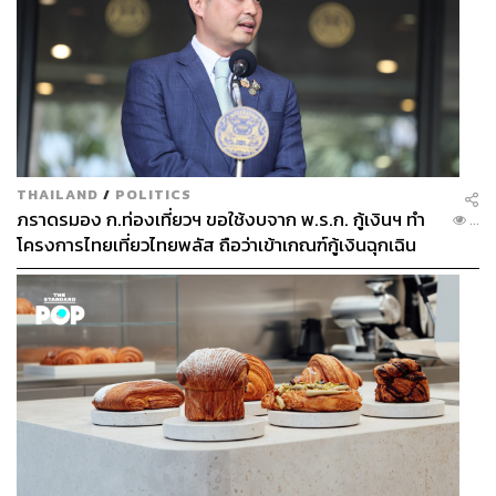
THAILAND
/
POLITICS
ภราดรมอง ก.ท่องเที่ยวฯ ขอใช้งบจาก พ.ร.ก. กู้เงินฯ ทำ
...
โครงการไทยเที่ยวไทยพลัส ถือว่าเข้าเกณฑ์กู้เงินฉุกเฉิน