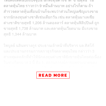
ตลาดหุ้นไทย ราวกว่า 9 หมื่นล้านบาท อย่างไรก็ตาม ถ้า
สำรวจตลาดหุ้นเพื่อนบ้านก็จะพบว่าส่วนใหญ่เผชิญแรงขาย
จากนักลงทุนต่างชาติเช่นเดียกวัน เช่น ตลาดหุ้นมาเลเซีย
ต่างชาติขายสุทธิ 1,206 ล้านดอลลาร์ ตลาดหุ้นฟิลิปปินส์ ถูก
ขายสุทธิ 1,738 ล้านบาท และตลาดหุ้นเวียดนาม มีแรงขาย
สุทธิ 1,344 ล้านบาท
ไพบูลย์ นลินทรางกูร ประธานเจ้าหน้าที่บริหาร บล.ทิสโก้
และประธานกรรมการสภาธุรกิจตลาดทุนไทย กล่าวว่า 3
สาเหตุผลหลักที่ทำให้นักลงทุนต่างชาติยังขายหุ้นไทยต่อเนื่อง
ในช่วงไตรมาส 3 นี้ คือ 1. สถานการณ์การแพร่ระบาดของ
โควิด โดยเฉพาะตัวเลขผู้ติดเชื้อรายใหม่ที่เพิ่งสูงขึ้นต่อเนื่อง
ในขณะที่การจัดหาและกระจายวัคซีนไม่เป็นไปตามเป้า
READ MORE
หมายของรัฐบาล อีกทั้งแผนการจัดหาและกระจายวัคซีนก็มี
ความไม่แน่ชัด
สภาวการณ์ทางเศรษฐกิจของประเทศไทย ซึ่งน่าจะฟื้น
ตัวได้ยาก เนื่องจากโครงสร้างรายได้ของประเทศมา