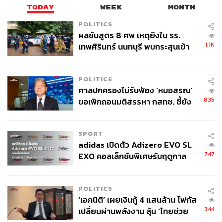
TODAY
WEEK
MONTH
POLITICS
ผลชันสูตร 8 ศพ เหตุยิงใน รร.
1.1K
เทพศิรินทร์ นนทบุรี พบกระสุนเข้า
จุดสำคัญ ‘ศีรษะ-หน้าอก’ ครูถูกยิง
4 นัด จากระยะไกล
POLITICS
ศาลปกครองไม่รับฟ้อง ‘หมอสรณ’
835
ขอเพิกถอนมติสรรหา กสทช. ชี้ยัง
ไม่ใช่ผู้เดือดร้อนเสียหาย
ภาพประกอบ
:
พรวลี จ้วงพุฒซา
SPORT
adidas เปิดตัว Adizero EVO SL
สามารถติดตาม THE STANDARD WEALTH
747
EXO คอลเล็กชันพิเศษรับฤดูกาล
ผ่านแอปพลิเคชันต่างๆ ที่คุณสะดวกหรือใช้งานอยู่แล้วได้เลย
College Football
POLITICS
‘เอกนิติ’ เผยเงินกู้ 4 แสนล้าน โฟกัส
344
เปลี่ยนผ่านพลังงาน ลุ้น ‘ไทยช่วย