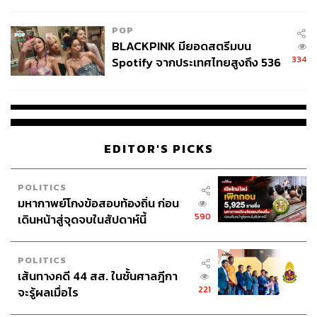
ไทยพลัส’ เฟส 2 รอประเมินความ
TAGS:
การลงทุน
การเงิน
หุ้นไทย
เชื้อไวรัสโคโรนา
เหมาะสม
เงินบาทอ่อนค่า
POP
BLACKPINK มียอดสตรีมบน
334
Spotify จากประเทศไทยสูงถึง 536
ล้านครั้ง ตลอด 10 ปีที่ผ่านมา
EDITOR'S PICKS
33
POLITICS
ABOUT THE AUTHOR
มหากาพย์โกงข้อสอบท้องถิ่น ก่อน
590
เดินหน้าสู่จุดจบในสัปดาห์นี้
ศนิชา ละครพล
THE STANDARD WEALTH Editor
POLITICS
เส้นทางคดี 44 สส. ในชั้นศาลฎีกา
221
จะรู้ผลเมื่อไร