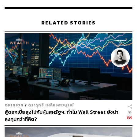
แบบในปลายปีนี้ ก็จะทำให้ได้เห็นนักลงทุนต่างชาติกลับมา
เป็น Inflow อีกครั้งในไตรมาส 4/64
RELATED STORIES
“ใน 1-2 เดือนจากนี้ เราจะยังเห็นเงินต่างชาติไหลออกอย่าง
ต่อเนื่อง เพราะไทยยังไม่สามารถจัดการกับโควิดและฟื้น
เศรษฐกิจได้จริง สภาพคลอ่งในระบบไม่ใช่ปัญหา มีสภาพ
คล่องเต็มไปหมด แต่เงินเหล่านี้จะวิ่งไปสู่สินทรัพย์อื่นหรือ
ตลาดหุ้นที่ให้ผลตอบแทนมากกว่าเสมอ เท่าที่ดูตอนนี้คือกลับ
ไปลงทุนในตลาดหุ้นสหรัฐฯ ยุโรป รวมถึงเข้าลงทุนในตลาด
พันธบัตรสหรัฐฯ ด้วยเช่นกัน ส่วนกลุ่มตลาดเกิดใหม่ก็เผชิญ
แรงขายเช่นเดียวกับตลาดหุ้นไทย”​
ประกิต สิริวัฒนเกตุ ผู้อำนวยการอาวุโส บลจ.เมอร์ชั่น พาร์ท
เนอร์ มองว่า ตอนนี้สถานการณ์เงินลงทุนต่างชาติยังไม่ใช่ขา
OPINION
/
ตราวุทธิ์ เหลืองสมบูรณ์
ออก (Outflow) เนื่องจากยังมีเงินไหลเข้ามาลงทุนในตลาด
สู้ดอกเบี้ยสูงไปกับหุ้นสหรัฐฯ: ทำไม Wall Street ยังน่า
ตราสารหนี้อยู่ อย่างไรก็ตาม หากมองเฉพาะตลาดหุ้น ก็ต้อง
139
ลงทุนกว่าที่คิด?
ยอมว่าเป็นขาออกมาสักระยะหนึ่งแล้ว
ทั้งนี้ นักลงทุนต่างชาติไม่ได้ถอนการลงทุนจากตลาดหุ้นไทย