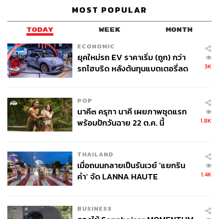
MOST POPULAR
TODAY
WEEK
MONTH
ECONOMIC
ยุคใหม่รถ EV ราคาเริ่ม (ถูก) กว่า
3K
รถไฮบริด หลังต้นทุนแบตเตอรี่ลด
ลง - จีนแห่บุกตลาดเกิดใหม่
POP
นาคี๓ ครุฑา นาคี เผยภาพชุดแรก
1.8K
พร้อมปักวันฉาย 22 ต.ค. นี้
THAILAND
เมื่อถนนกลายเป็นรันเวย์ ‘แยกริน
1.4K
คำ’ จัด LANNA HAUTE
COUTURE กลางสายฝน
BUSINESS