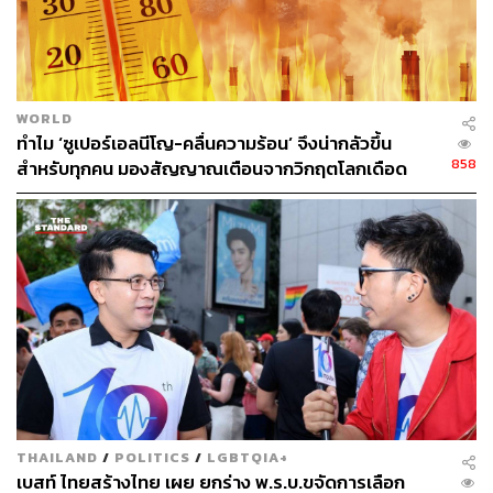
WORLD
ทำไม ‘ซูเปอร์เอลนีโญ-คลื่นความร้อน’ จึงน่ากลัวขึ้น
858
สำหรับทุกคน มองสัญญาณเตือนจากวิกฤตโลกเดือด
THAILAND
/
POLITICS
/
LGBTQIA+
เบสท์ ไทยสร้างไทย เผย ยกร่าง พ.ร.บ.ขจัดการเลือก