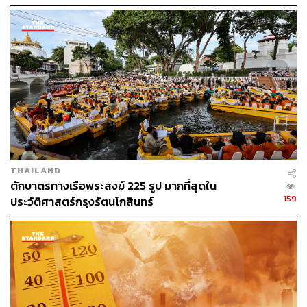
แนวคิด “From SHOCK To SHIFT: Thailand’s
THE STANDARD TEAM
Sustainable Transition in a Fractured World”
กองบรรณาธิการ THE STANDARD
THAILAND
ตักบาตรทางเรือพระสงฆ์ 225 รูป มากที่สุดใน
159
ประวัติศาสตร์กรุงรัตนโกสินทร์