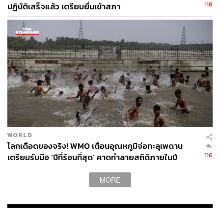
118
ปฏิบัติเสร็จแล้ว เตรียมยื่นเข้าสภา
WORLD
โลกเดือดของจริง! WMO เตือนอุณหภูมิจ่อทะลุเพดาน
116
เตรียมรับมือ ‘ปีที่ร้อนที่สุด’ คาดทำลายสถิติภายในปี
2030
MORE