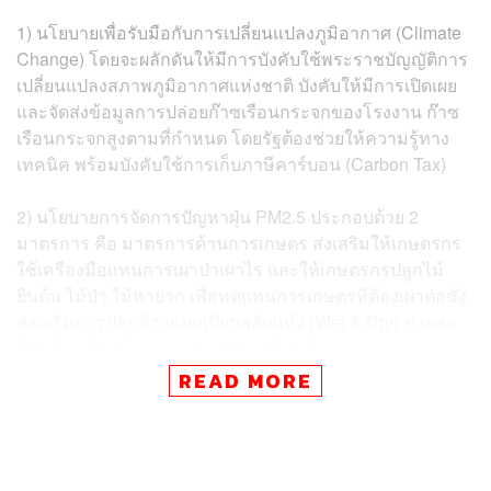
1) นโยบายเพื่อรับมือกับการเปลี่ยนแปลงภูมิอากาศ (Climate
Change) โดยจะผลักดันให้มีการบังคับใช้พระราชบัญญัติการ
เปลี่ยนแปลงสภาพภูมิอากาศแห่งชาติ บังคับให้มีการเปิดเผย
และจัดส่งข้อมูลการปล่อยก๊าซเรือนกระจกของโรงงาน ก๊าซ
เรือนกระจกสูงตามที่กำหนด โดยรัฐต้องช่วยให้ความรู้ทาง
เทคนิค พร้อมบังคับใช้การเก็บภาษีคาร์บอน (Carbon Tax)
2) นโยบายการจัดการปัญหาฝุ่น PM2.5 ประกอบด้วย 2
มาตรการ คือ มาตรการด้านการเกษตร ส่งเสริมให้เกษตรกร
ใช้เครืองมือแทนการเผาป่าเผาไร่ และให้เกษตรกรปลูกไม้
ยืนต้น ไม้ป่า ไม้หายาก เพื่อทดแทนการเกษตรที่ต้องเผาตอซัง
ส่งเสริมการปลูกข้าวแบบเปียกสลับแห้ง (Wet & Dry) ช่วยลด
ก๊าซมีเทนในดิน และลดการปล่อยก๊าซเรือนกระจก
READ MORE
มาตรการด้านการจราจร การขนส่งสาธารณะ และการเดิน
ทาง ออกมาตรการทางภาษี ให้สิทธิลดหย่อนภาษี และการ
หักค่าใช้จ่ายเพิ่มขึ้น สำหรับผู้ประกอบการที่สนับสนุน
นโยบาย ‘สลับ-เหลื่อมเวลาการทำงานและเวลาเรียน’ และ