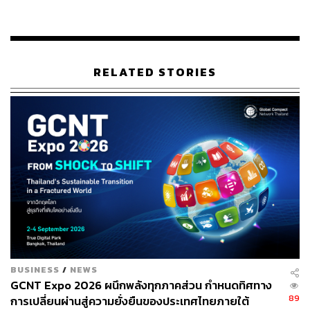
จะต้องส่งคืนเงินต้นให้กองทุนในระยะเวลาไม่เกิน 7 ปี
สำหรับรายได้หลักของการไฟฟ้าฯ ก็คือค่าไฟฟ้าที่ระบบผลิต
ไฟฟ้าจากพลังงานแสงอาทิตย์บนหลังคาผลิตได้เฉพาะส่วนที่
RELATED STORIES
เกินจาก 210 หน่วย ที่ประชาชนมีสิทธิใช้ไฟฟรี
TAGS:
สุดารัตน์ เกยุราพันธุ์
การเปลี่ยนแปลงสภาพภูมิอากาศ
พรรคไทยสร้างไทย
วันสิ่งแวดล้อมโลก
86
BUSINESS
/
NEWS
GCNT Expo 2026 ผนึกพลังทุกภาคส่วน กำหนดทิศทาง
89
การเปลี่ยนผ่านสู่ความยั่งยืนของประเทศไทยภายใต้
ABOUT THE AUTHOR