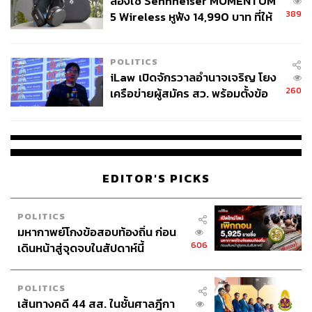
ลองใช้ Sennheiser MOMENTUM
389
5 Wireless หูฟัง 14,990 บาท ที่ให้
ผู้ใช้ถอดเปลี่ยนแบตเองได้ ก่อนกฎ
EU บังคับปีหน้า
POLITICS
iLaw เปิดจักรวาลอำนาจเจริญ โยง
260
เครือข่ายผู้สมัคร สว. พร้อมตั้งข้อ
สังเกตลงสมัครตรงคุณสมบัติหรือ
ไม่
EDITOR'S PICKS
POLITICS
มหากาพย์โกงข้อสอบท้องถิ่น ก่อน
606
เดินหน้าสู่จุดจบในสัปดาห์นี้
POLITICS
เส้นทางคดี 44 สส. ในชั้นศาลฎีกา