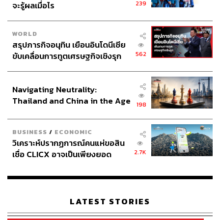
239
จะรู้ผลเมื่อไร
WORLD
สรุปภารกิจอนุทิน เยือนอินโดนีเซีย
562
ขับเคลื่อนการทูตเศรษฐกิจเชิงรุก
ประกาศหุ้นส่วนยุทธศาสตร์ไทย –
อินโดนีเซีย
Navigating Neutrality:
Thailand and China in the Age
198
of a New Global Order
BUSINESS
/
ECONOMIC
วิเคราะห์ปรากฏการณ์คนแห่ขอสิน
2.7K
เชื่อ CLICX อาจเป็นเพียงยอด
ภูเขาน้ำแข็ง ของปัญหาหนี้ครัว
เรือนไทยที่ถูกซุกไว้
LATEST STORIES