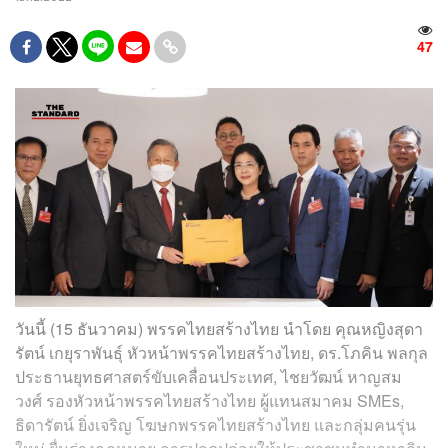
47
วันนี้ (15 ธันวาคม) พรรคไทยสร้างไทย นำโดย คุณหญิงสุดา
รัตน์ เกยุราพันธุ์ หัวหน้าพรรคไทยสร้างไทย, ดร.โภคิน พลกุล
ประธานยุทธศาสตร์ขับเคลื่อนประเทศ, ไชยวัฒน์ หาญสม
วงศ์ รองหัวหน้าพรรคไทยสร้างไทย ผู้แทนสมาคม SMEs,
ธิดารัตน์ ยิ่งเจริญ โฆษกพรรคไทยสร้างไทย และกลุ่มคนรุ่น