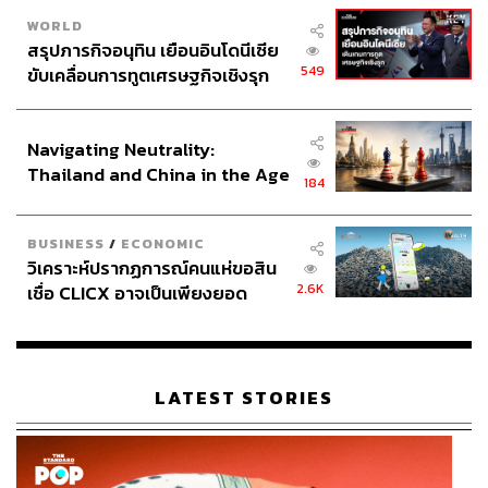
WORLD
สรุปภารกิจอนุทิน เยือนอินโดนีเซีย
549
ขับเคลื่อนการทูตเศรษฐกิจเชิงรุก
ประกาศหุ้นส่วนยุทธศาสตร์ไทย –
อินโดนีเซีย
Navigating Neutrality:
Thailand and China in the Age
184
of a New Global Order
BUSINESS
/
ECONOMIC
วิเคราะห์ปรากฏการณ์คนแห่ขอสิน
2.6K
เชื่อ CLICX อาจเป็นเพียงยอด
ภูเขาน้ำแข็ง ของปัญหาหนี้ครัว
เรือนไทยที่ถูกซุกไว้
LATEST STORIES