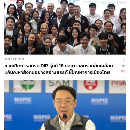
อุปสรรคที่ขวางกั้นการทำธุรกิจในทุกประการ เพื่อทำให้
ประชาชนคนได้ระเบิดศักยภาพในการทำมาหากิน ทำธุรกิจ
ได้คล่องตัว สะดวกรวดเร็วมาก ขจัดการคอร์รัปชัน เพราะเจ้า
หน้าที่ไม่สามารถรีดไถได้ รวมถึงรัฐจะสามารถเก็บภาษีได้
มากขึ้น หลักเกณฑ์และกฎหมายต่างๆ จะทันต่อการ
เปลี่ยนแปลงและตอบสนองภาวะที่คาดไม่ถึงต่างๆ รวมถึงจะ
ช่วยลดการผูกขาดจากทุนใหญ่และทุนพรรคพวก ความเป็น
ธรรมกระจายไปสู่ทุกคนทุกภาคส่วนอย่างทั่วถึง และเป็น
POLITICS
มาตรการสำคัญที่จะช่วยลดความเหลื่อมล้ำ
ชวนเปิดการอบรม DIP รุ่นที่ 16 ขอเยาวชนร่วมขับเคลื่อน
116
แก้ปัญหาสังคมอย่างสร้างสรรค์ ชี้ปัญหาการเมืองไทย
TAGS:
ร่างกฎหมาย
พรรคไทยสร้างไทย
SMEs
เกิดจากตัวบุคคล
สุดารัตน์ เกยุราพันธุ์
ชวน หลีกภัย