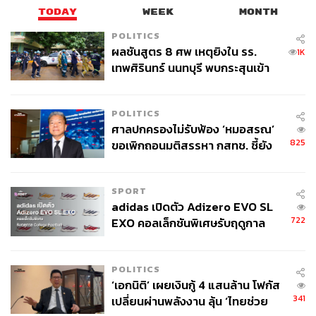
TODAY
WEEK
MONTH
POLITICS
ผลชันสูตร 8 ศพ เหตุยิงใน รร.
1K
เทพศิรินทร์ นนทบุรี พบกระสุนเข้า
จุดสำคัญ ‘ศีรษะ-หน้าอก’ ครูถูกยิง
4 นัด จากระยะไกล
POLITICS
ศาลปกครองไม่รับฟ้อง ‘หมอสรณ’
825
ขอเพิกถอนมติสรรหา กสทช. ชี้ยัง
ไม่ใช่ผู้เดือดร้อนเสียหาย
SPORT
adidas เปิดตัว Adizero EVO SL
722
EXO คอลเล็กชันพิเศษรับฤดูกาล
College Football
POLITICS
‘เอกนิติ’ เผยเงินกู้ 4 แสนล้าน โฟกัส
341
เปลี่ยนผ่านพลังงาน ลุ้น ‘ไทยช่วย