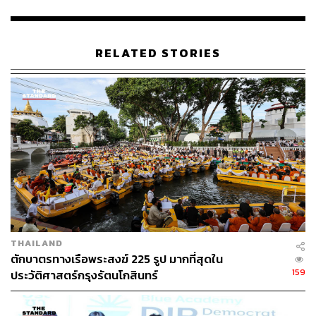
ประเทศเพิ่ม GDP และเก็บภาษีได้มากขึ้น
ด้านคุณหญิงสุดารัตน์ กล่าวเพิ่มเติมถึงการออกกฎหมายให้
RELATED STORIES
SMEs มีการรวมตัวกัน 4 ระดับ เป็นนิติบุคคลได้ โดยมี
วัตถุประสงค์
เพื่อช่วยเหลือกัน
วางมาตรฐานการประกอบการ
เป็นปากเสียงไปยังภาคส่วนต่างๆ โดยเฉพาะระบบ
ราชการ และเป็นหูเป็นตา ป้องกันการ คอร์รัปชัน
สร้างขนาดของเศรษฐกิจ (Scale of Economy)
ดูแล ตรวจสอบ ส่งเสริมให้มีความรับผิดชอบต่อสังคม
THAILAND
โดยทั้งหมดจะมีลักษณะคล้ายกับการมีสภาหอการค้า สภา
ตักบาตรทางเรือพระสงฆ์ 225 รูป มากที่สุดใน
อุตสาหกรรม ซึ่งมักจะเป็นผู้ประกอบการรายใหญ่ รวมถึงการ
159
ประวัติศาสตร์กรุงรัตนโกสินทร์
เข้าถึงแหล่งทุนดอกเบี้ยต่ำ องค์ความรู้ และตลาด
คุณหญิงสุดารัตน์กล่าวอีกว่า พรรคไทยสร้างไทยจะขจัด