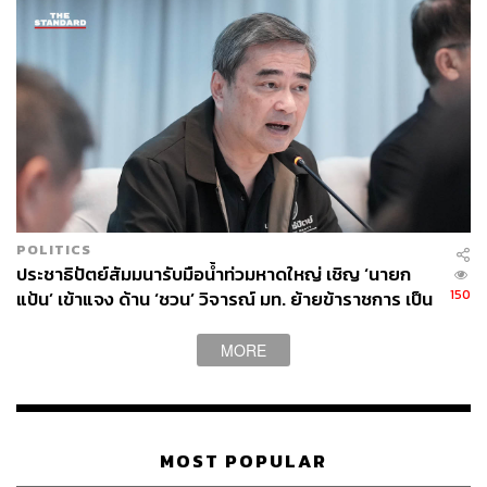
POLITICS
ประชาธิปัตย์สัมมนารับมือน้ำท่วมหาดใหญ่ เชิญ ‘นายก
150
แป้น’ เข้าแจง ด้าน ‘ชวน’ วิจารณ์ มท. ย้ายข้าราชการ เป็น
เหตุแก้อุทกภัยขาดประสิทธิภาพ
MORE
MOST POPULAR