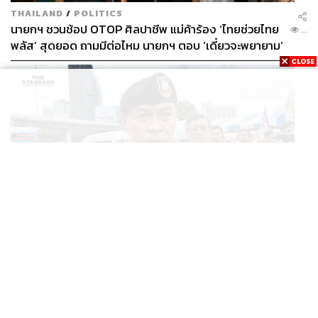
THAILAND
/
POLITICS
นายกฯ ชวนช้อป OTOP ศิลปาชีพ แม่ค้าร้อง ‘ไทยช่วยไทย
...
พลัส’ สุดยอด ถามมีต่อไหม นายกฯ ตอบ ‘เดี๋ยวจะพยายาม’
THAILAND
ผบช.น. เรียกสอบปากคำ นร.เซนต์คาเบรียล ปมรุมทำร้าย
...
เพื่อน-ใช้ปืนขู่ สั่งดำเนินคดีแล้ว