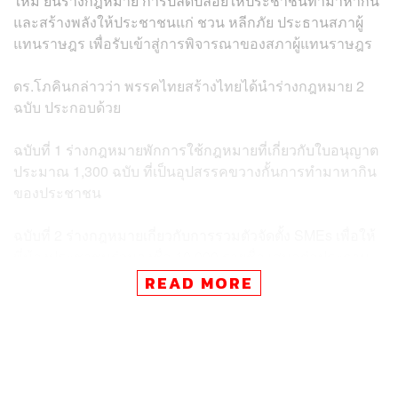
ใหม่ ยื่นร่างกฎหมาย การปลดปล่อยให้ประชาชนทำมาหากิน
และสร้างพลังให้ประชาชนแก่ ชวน หลีกภัย ประธานสภาผู้
แทนราษฎร เพื่อรับเข้าสู่การพิจารณาของสภาผู้แทนราษฎร
ดร.โภคินกล่าวว่า พรรคไทยสร้างไทยได้นำร่างกฎหมาย 2
ฉบับ ประกอบด้วย
ฉบับที่ 1 ร่างกฎหมายพักการใช้กฎหมายที่เกี่ยวกับใบอนุญาต
ประมาณ 1,300 ฉบับ ที่เป็นอุปสรรคขวางกั้นการทำมาหากิน
ของประชาชน
ฉบับที่ 2 ร่างกฎหมายเกี่ยวกับการรวมตัวจัดตั้ง SMEs เพื่อให้
พี่น้องประชาชนร่วมลงชื่อ 10,000 รายชื่อ เสนอต่อประธาน
สภา
READ MORE
ดร.โภคินยืนยันว่าพรรคไทยสร้างไทยมีเป้าหมายในการดูแล
พี่น้องประชาชนตั้งแต่เกิดจนแก่ เพราะพี่น้องยังขาดความ
มั่นคง ขาดศักดิ์ศรีความเป็นมนุษย์ ซึ่งมาจากความคิดและ
วัฒนธรรมแบบอำนาจนิยม โดยมีรัฐราชการเป็นเครื่องมือ