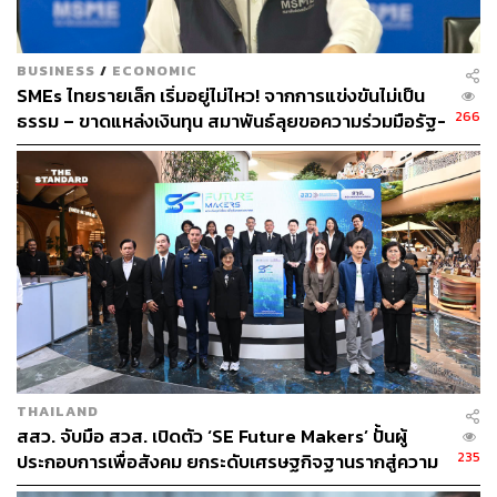
47
BUSINESS
/
ECONOMIC
ABOUT THE AUTHOR
SMEs ไทยรายเล็ก เริ่มอยู่ไม่ไหว! จากการแข่งขันไม่เป็น
266
ธรรม – ขาดแหล่งเงินทุน สมาพันธ์ลุยขอความร่วมมือรัฐ-
THE STANDARD TEAM
เอกชนเร่งแก้
กองบรรณาธิการ THE STANDARD
THAILAND
สสว. จับมือ สวส. เปิดตัว ‘SE Future Makers’ ปั้นผู้
235
ประกอบการเพื่อสังคม ยกระดับเศรษฐกิจฐานรากสู่ความ
ยั่งยืน