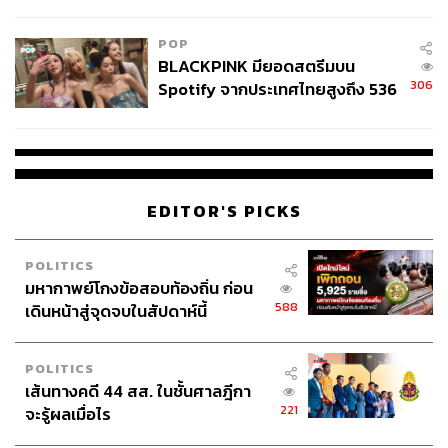
ไทยพลัส’ เฟส 2 รอประเมินความ
เหมาะสม
POP
BLACKPINK มียอดสตรีมบน
306
Spotify จากประเทศไทยสูงถึง 536
ล้านครั้ง ตลอด 10 ปีที่ผ่านมา
EDITOR'S PICKS
POLITICS
มหากาพย์โกงข้อสอบท้องถิ่น ก่อน
588
เดินหน้าสู่จุดจบในสัปดาห์นี้
POLITICS
เส้นทางคดี 44 สส. ในชั้นศาลฎีกา
221
จะรู้ผลเมื่อไร