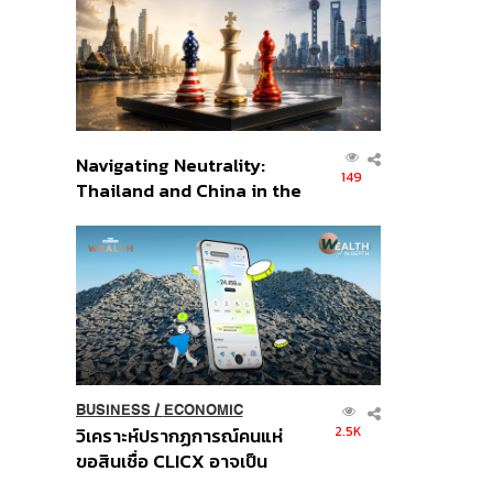
อินโดนีเซีย
Navigating Neutrality:
149
Thailand and China in the
Age of a New Global
Order
BUSINESS
/
ECONOMIC
2.5K
วิเคราะห์ปรากฏการณ์คนแห่
ขอสินเชื่อ CLICX อาจเป็น
เพียงยอดภูเขาน้ำแข็ง ของ