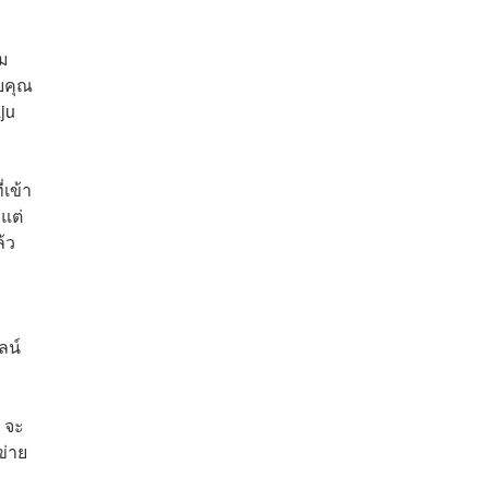
่ม
ยคุณ
ju
เข้า
แต่
้ว
ลน์
 จะ
ข่าย