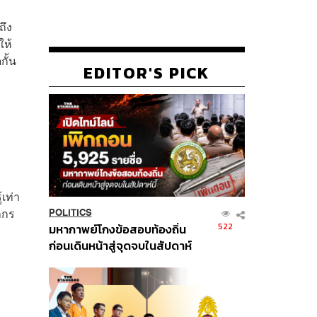
ถึง
ให้
ั้น
EDITOR'S PICK
เท่า
ากร
POLITICS
522
มหากาพย์โกงข้อสอบท้องถิ่น
ก่อนเดินหน้าสู่จุดจบในสัปดาห์
นี้