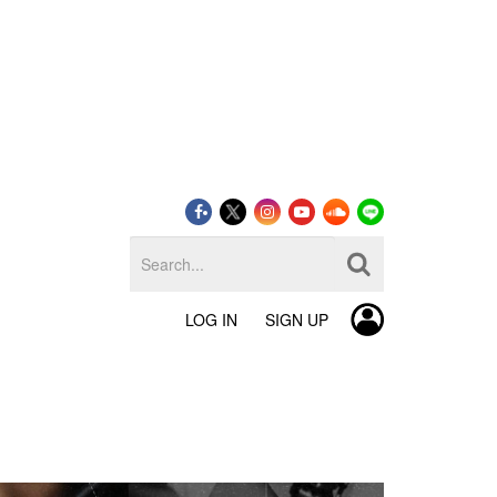
LOG IN
SIGN UP