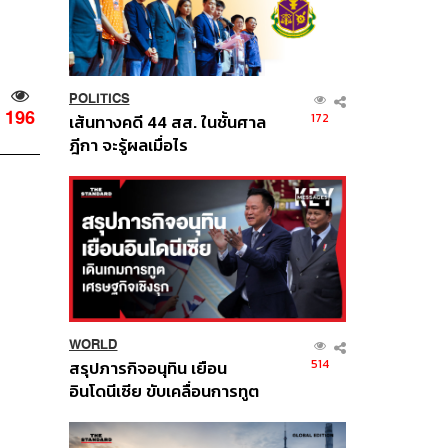
POLITICS
196
172
เส้นทางคดี 44 สส. ในชั้นศาล
ฎีกา จะรู้ผลเมื่อไร
WORLD
514
สรุปภารกิจอนุทิน เยือน
อินโดนีเซีย ขับเคลื่อนการทูต
เศรษฐกิจเชิงรุก ประกาศหุ้น
ส่วนยุทธศาสตร์ไทย –