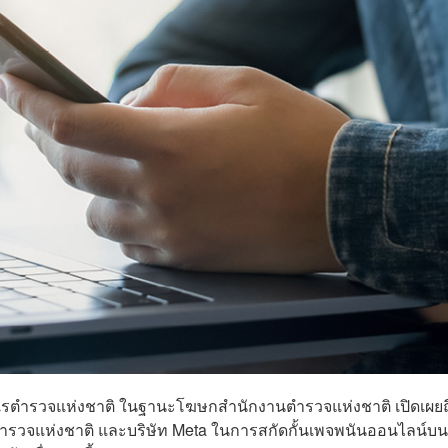
รตำรวจแห่งชาติ ในฐานะโฆษกสำนักงานตำรวจแห่งชาติ เปิดเผยถ
รวจแห่งชาติ และบริษัท Meta ในการสกัดกั้นเพจพนันออนไลน์บน