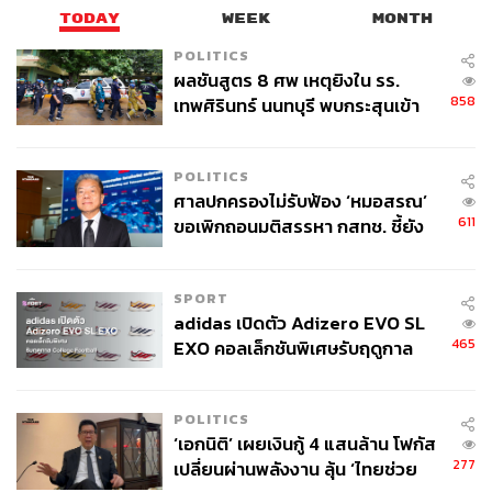
TODAY
WEEK
MONTH
POLITICS
ผลชันสูตร 8 ศพ เหตุยิงใน รร.
858
เทพศิรินทร์ นนทบุรี พบกระสุนเข้า
จุดสำคัญ ‘ศีรษะ-หน้าอก’ ครูถูกยิง
4 นัด จากระยะไกล
POLITICS
ศาลปกครองไม่รับฟ้อง ‘หมอสรณ’
611
ขอเพิกถอนมติสรรหา กสทช. ชี้ยัง
ไม่ใช่ผู้เดือดร้อนเสียหาย
SPORT
adidas เปิดตัว Adizero EVO SL
465
EXO คอลเล็กชันพิเศษรับฤดูกาล
College Football
POLITICS
‘เอกนิติ’ เผยเงินกู้ 4 แสนล้าน โฟกัส
277
เปลี่ยนผ่านพลังงาน ลุ้น ‘ไทยช่วย