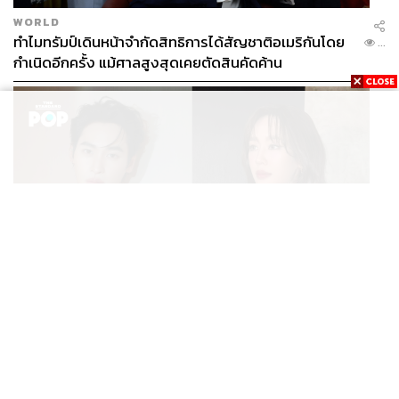
WORLD
ทำไมทรัมป์เดินหน้าจำกัดสิทธิการได้สัญชาติอเมริกันโดย
...
กำเนิดอีกครั้ง แม้ศาลสูงสุดเคยตัดสินคัดค้าน
ENTERTAINMENT
เก้า นพเก้า และ พาย รินรดา เตรียมร่วมงานกันใน ‘รสกาล
...
Enchanted Taste In Time’