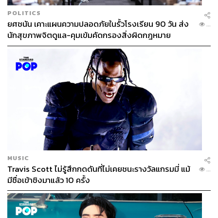
POLITICS
ยศชนัน เคาะแผนความปลอดภัยในรั้วโรงเรียน 90 วัน ส่ง
...
นักสุขภาพจิตดูแล-คุมเข้มคัดกรองสิ่งผิดกฎหมาย
MUSIC
Travis Scott ไม่รู้สึกกดดันที่ไม่เคยชนะรางวัลแกรมมี่ แม้
...
มีชื่อเข้าชิงมาแล้ว 10 ครั้ง