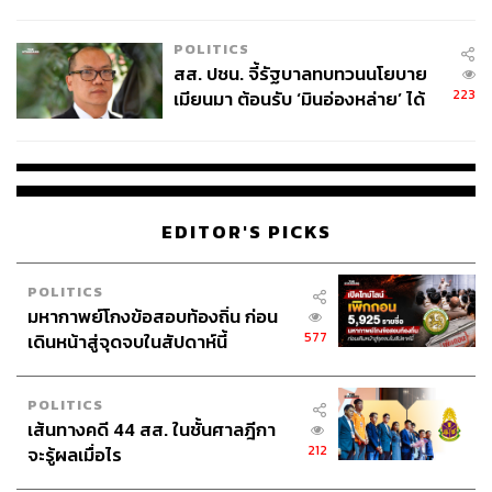
ไทยพลัส’ เฟส 2 รอประเมินความ
เหมาะสม
POLITICS
สส. ปชน. จี้รัฐบาลทบทวนนโยบาย
223
เมียนมา ต้อนรับ ‘มินอ่องหล่าย’ ได้
แค่สัญญาว่างเปล่า
EDITOR'S PICKS
POLITICS
มหากาพย์โกงข้อสอบท้องถิ่น ก่อน
577
เดินหน้าสู่จุดจบในสัปดาห์นี้
POLITICS
เส้นทางคดี 44 สส. ในชั้นศาลฎีกา
212
จะรู้ผลเมื่อไร