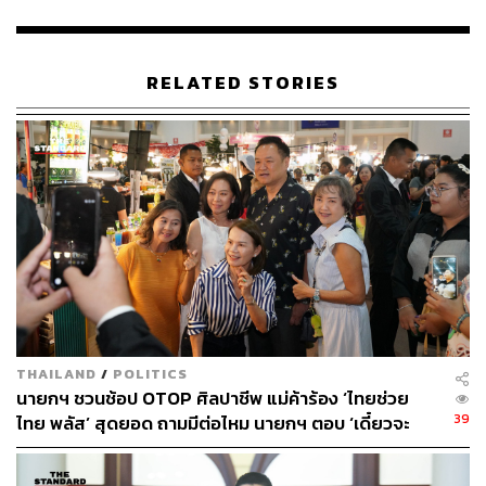
รับรองการดำเนินการตามมาตรการที่ตกลงกันไว้ นอกจากนี้
ยังย้ำถึงความสำคัญของการแลกเปลี่ยนระหว่างประชาชน
ผ่านสมาคมมิตรภาพกัมพูชา-ไทย เพื่อสร้างความไว้วางใจ
RELATED STORIES
และส่งเสริมความเข้าใจซึ่งกันและกัน โดยได้ขอให้รัฐมนตรี
ต่างประเทศของทั้งสองฝ่ายหารือในรายละเอียดต่อไป
ทั้งนี้ ผู้นำกัมพูชากล่าวย้ำว่าเขตแดนไม่สามารถเปลี่ยนแปลง
ได้ด้วยกำลัง และเรียกร้องให้มีการดำเนินการตาม
แถลงการณ์ร่วมเมื่อวันที่ 27 ธันวาคม 2025 อย่างเต็มรูปแบบ
และในทันที โดยเฉพาะการให้ JBC กลับมาเริ่มงานสำรวจ
และปักปันเขตแดนโดยเร็ว
เขายังกล่าวถึงการหารือในประเด็นพื้นที่ทับซ้อนทางทะเล
โดยสนับสนุนการแก้ปัญหาอย่างสันติและเป็นธรรม และ
THAILAND
/
POLITICS
ยืนยันว่ากัมพูชายังคงยึดมั่นในการระงับข้อพิพาทโดยสันติ
นายกฯ ชวนช้อป OTOP ศิลปาชีพ แม่ค้าร้อง ‘ไทยช่วย
ตามกฎหมายระหว่างประเทศและข้อตกลงที่มีอยู่
39
ไทย พลัส’ สุดยอด ถามมีต่อไหม นายกฯ ตอบ ‘เดี๋ยวจะ
พยายาม’
ด้านประธานาธิบดีมาร์กอสกล่าวว่า ในการประชุมครั้งนี้ฝ่าย