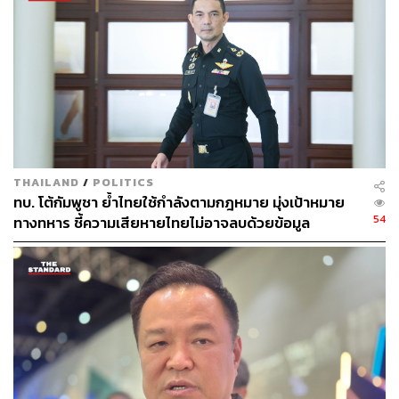
ไทยและกัมพูชาต่างยืนยันถึงความสำคัญของการรักษาการ
สื่อสารที่เปิดกว้าง การใช้ความอดกลั้น หลีกเลี่ยงการกระทำ
ที่อาจยกระดับความตึงเครียด และความพยายามสานต่อการ
เจรจาอย่างสันติ
ผู้นำฟิลิปปินส์ ยังย้ำถึงความมุ่งมั่นในการทำหน้าที่เป็นผู้
ประสานงาน AOT และยืนยันความพร้อมที่จะสานต่อการ
อำนวยความสะดวกเพื่อให้ทั้งสองประเทศสามารถเจรจาและ
ร่วมมือกันได้อย่างยั่งยืน ขณะที่แสดงความยินดีต่อการขยาย
THAILAND
/
POLITICS
วาระของ AOT ออกไปอีก 3 เดือนจนถึงเดือนกรกฎาคมของปี
ทบ. โต้กัมพูชา ย้ำไทยใช้กำลังตามกฎหมาย มุ่งเป้าหมาย
นี้
54
ทางทหาร ชี้ความเสียหายไทยไม่อาจลบด้วยข้อมูล
บิดเบือน
TAGS:
Hun Manet
Philippines
Cambodia
อนุทิน ชาญวีรกูล
บริษัท ท่าอากาศยานไทย จำกัด (มหาชน) (AOT)