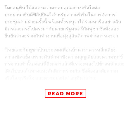
โดยอนุทิน ได้แสดงความขอบคุณอย่างจริงใจต่อ
ประธานาธิบดีฟิลิปปินส์ สำหรับความริเริ่มในการจัดการ
ประชุมสามฝ่ายครั้งนี้ พร้อมทั้งระบุว่าได้ร่วมหารืออย่างฉัน
มิตรและตรงไปตรงมากับนายกรัฐมนตรีกัมพูชา ซึ่งทั้งสอง
ยืนยันว่าจะร่วมกันทำงานเพื่อมุ่งสู่สันติภาพผ่านการเจรจา
“ไทยและกัมพูชาเป็นประเทศเพื่อนบ้าน เราควรหลีกเลี่ยง
ความขัดแย้ง เพราะมันนำมาซึ่งความสูญเสียและความทุกข์
ทรมานเท่านั้น ตอนนี้ถึงเวลาแล้วที่เราจะมองไปข้างหน้าและ
เดินไปบนเส้นทางแห่งสันติภาพร่วมกัน ซึ่งต้องอาศัยความ
จริงใจ สุจริตใจ และความมุ่งมั่น” อนุทิน กล่าว
โดยผู้นำไทยและกัมพูชา ยังเห็นพ้องที่จะมอบหมายให้
READ MORE
รัฐมนตรีต่างประเทศทำงานร่วมกันอย่างใกล้ชิดเพื่อกำหนด
มาตรการสร้างความไว้วางใจที่นำไปปฏิบัติได้จริง โดยเริ่ม
จากประเด็นที่มีจุดยืนร่วมกันและสามารถดำเนินการได้ทันที
เพื่อฟื้นฟูความไว้วางใจและค่อยๆ สร้างความสัมพันธ์ทวิภาคี
ขึ้นใหม่