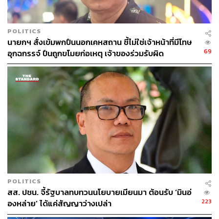
220
POLITICS
นายกฯ สั่งเข้มพกปืนนอกเคหสถาน ชี้ไม่ใช่เจ้าหน้าที่มีโทษ
69
อุกฉกรรจ์ ปืนถูกขโมยก่อเหตุ เจ้าของร่วมรับผิด
ABOUT THE AUTHOR
วิโรจน์ เลิศจิตต์ธรรม
Senior Content Creator กองข่าวต่างประเทศ
THE STANDARD
POLITICS
สส. ปชน. จี้รัฐบาลทบทวนนโยบายเมียนมา ต้อนรับ ‘มินอ่
223
องหล่าย’ ได้แค่สัญญาว่างเปล่า