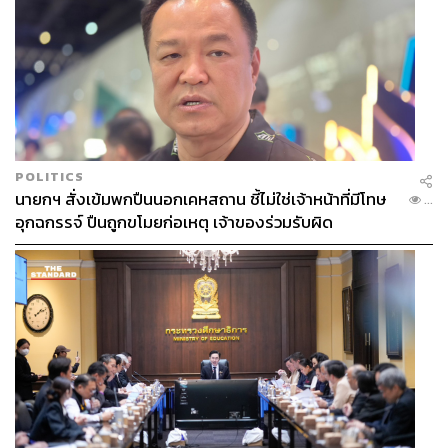
POLITICS
นายกฯ สั่งเข้มพกปืนนอกเคหสถาน ชี้ไม่ใช่เจ้าหน้าที่มีโทษ
...
อุกฉกรรจ์ ปืนถูกขโมยก่อเหตุ เจ้าของร่วมรับผิด