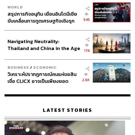
WORLD
สรุปภารกิจอนุทิน เยือนอินโดนีเซีย
545
ขับเคลื่อนการทูตเศรษฐกิจเชิงรุก
ประกาศหุ้นส่วนยุทธศาสตร์ไทย –
อินโดนีเซีย
Navigating Neutrality:
Thailand and China in the Age
178
of a New Global Order
BUSINESS
/
ECONOMIC
วิเคราะห์ปรากฏการณ์คนแห่ขอสิน
2.6K
เชื่อ CLICX อาจเป็นเพียงยอด
ภูเขาน้ำแข็ง ของปัญหาหนี้ครัว
เรือนไทยที่ถูกซุกไว้
LATEST STORIES