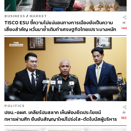
TAGS:
หวย
สลากกินแบ่งรัฐบาล
กองทุน RMF
LTF
ศูนย์วิเคราะห์เศรษฐกิจทีเอ็มบี
BUSINESS
/
MARKET
TISCO ESU ชี้ความไม่แน่นอนทางการเมืองยังเป็นความ
144
เสี่ยงสำคัญ หวั่นมาซ้ำเติมทำเศรษฐกิจไทยเปราะบางหนัก
937
ABOUT THE AUTHOR
พลวุฒิ สงสกุล
Content creator การเมือง ประจำสำนักข่าว
THE STANDARD
POLITICS
ปชน.-อผศ. เคลียร์ปมสลาก เห็นพ้องยึดประโยชน์
165
ทหารผ่านศึก ยืนยันสัญญาใหม่โปร่งใส-ตัดโบนัสผู้บริหาร
ABOUT THE PHOTOGRAPHER
พร้อมสอบย้อนหลัง
ฐานิส สุดโต