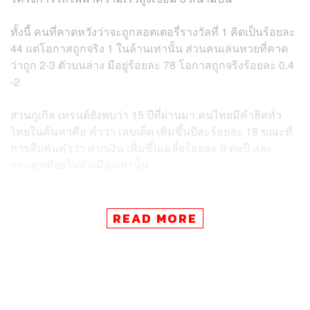
ทั้งนี้ คนที่คาดหวังว่าจะถูกลอตเตอรี่รางวัลที่ 1 คิดเป็นร้อยละ
44 แต่โอกาสถูกจริง 1 ในล้านเท่านั้น ส่วนคนเล่นหวยที่คาด
ว่าถูก 2-3 ตัวบนล่าง มีอยู่ร้อยละ 78 โอกาสถูกจริงร้อยละ 0.4
-2
ส่วนกูเกิล เทรนด์ยังพบว่า 15 ปีที่ผ่านมา คนไทยมีคำฮิตทั่ว
ไทยในค้นหาคือ คำว่า เลขเด็ด เพิ่มขึ้นปีละร้อยละ 18 ขณะที่
การสืบค้นคำว่า ฝากเงิน เพิ่มขึ้นเฉลี่ยร้อยละ 9 ต่อปี และ
กระจุกเพียงในหัวเมืองเท่านั้น
ขณะเดียวกันยังพบว่า ภาวะเศรษฐกิจไม่มีผลต่อยอดการซื้อ
หวย โดยสะท้อนจากปี 2552 รายจ่ายในการซื้อลอตเตอรี่และ
READ MORE
หวยของคนไทยอยู่ที่ 340 บาท/เดือน หรือคิดเป็นร้อยละ 2.1
ต่อรายได้ทั้งหมด เทียบกับช่วงที่เศรษฐกิจฟื้นตัวปี 2560 ราย
จ่ายด้านนี้อยู่ที่ 452 บาท/เดือน หรือติดเป็นร้อยละ 2.1 ต่อราย
ได้ทั้งหมด ซึ่งสะท้อนได้ว่า คนไทยเชื่อว่าหวยเป็นความหวัง
และทำให้ชีวิตดีขึ้น แม้ในภาวะที่รายได้ตกต่ำ แต่คนไทยก็ยัง