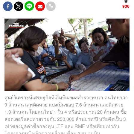
936
ศูนย์วิเคราะห์เศรษฐกิจทีเอ็มบีเผยผลสำรวจพบว่า คนไทยกว่า
9 ล้านคน เสพติดหวย แบ่งเป็นชอบ 7.6 ล้านคน และติดหวย
1.3 ล้านคน โดยคนไทย 1 ใน 4 หรือประมาณ 20 ล้านคน ซื้อ
ลอตเตอรี่และหวยรวมกัน 250,000 ล้านบาท/ปี หรือคิดเป็น 3
เท่าของมูลค่าซื้อกองทุน LTF และ RMF หรือเทียบเท่ากับ
โครงการรถไฟฟ้าความเร็วสูงเชื่อม 3 สนามบิน