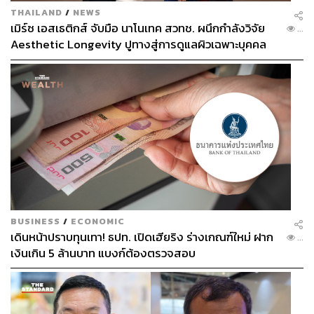
THAILAND
/
NEWS
เมิร์ซ เอสเธติกส์ จับมือ นาโนเทค สวทช. ผนึกกำลังวิจัย
...
Aesthetic Longevity ปูทางสู่การดูแลผิวเฉพาะบุคคล
[PR NEWS]
BUSINESS
/
ECONOMIC
เดินหน้าปราบทุนเทา! ธปท. เปิดเฮียริง ร่างเกณฑ์ใหม่ ฝาก
...
เงินเกิน 5 ล้านบาท แบงก์ต้องตรวจสอบ