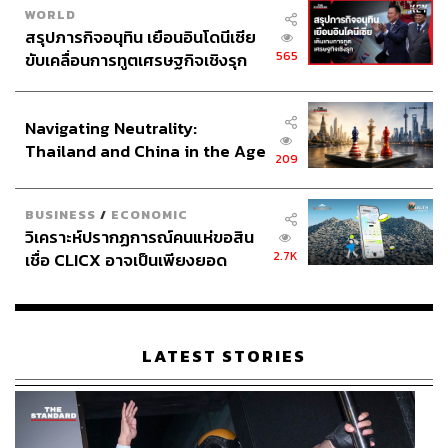
WORLD
สรุปภารกิจอนุทิน เยือนอินโดนีเซีย
565
ขับเคลื่อนการทูตเศรษฐกิจเชิงรุก
ประกาศหุ้นส่วนยุทธศาสตร์ไทย –
อินโดนีเซีย
Navigating Neutrality:
Thailand and China in the Age
209
of a New Global Order
BUSINESS
/
ECONOMIC
วิเคราะห์ปรากฏการณ์คนแห่ขอสิน
2.7K
เชื่อ CLICX อาจเป็นเพียงยอด
ภูเขาน้ำแข็ง ของปัญหาหนี้ครัว
เรือนไทยที่ถูกซุกไว้
LATEST STORIES