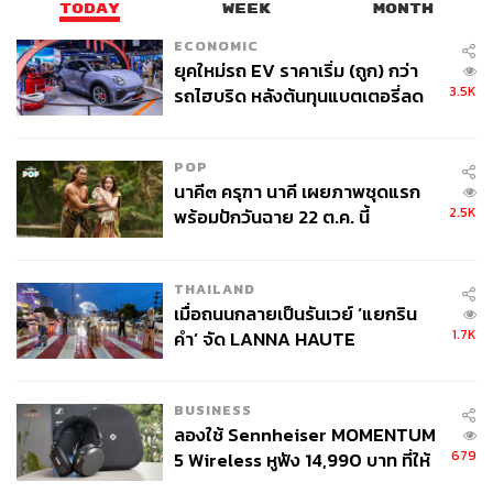
TODAY
WEEK
MONTH
ECONOMIC
ยุคใหม่รถ EV ราคาเริ่ม (ถูก) กว่า
3.5K
รถไฮบริด หลังต้นทุนแบตเตอรี่ลด
ลง - จีนแห่บุกตลาดเกิดใหม่
POP
นาคี๓ ครุฑา นาคี เผยภาพชุดแรก
2.5K
พร้อมปักวันฉาย 22 ต.ค. นี้
THAILAND
เมื่อถนนกลายเป็นรันเวย์ ‘แยกริน
1.7K
คำ’ จัด LANNA HAUTE
COUTURE กลางสายฝน
BUSINESS
ลองใช้ Sennheiser MOMENTUM
679
5 Wireless หูฟัง 14,990 บาท ที่ให้
ผู้ใช้ถอดเปลี่ยนแบตเองได้ ก่อนกฎ