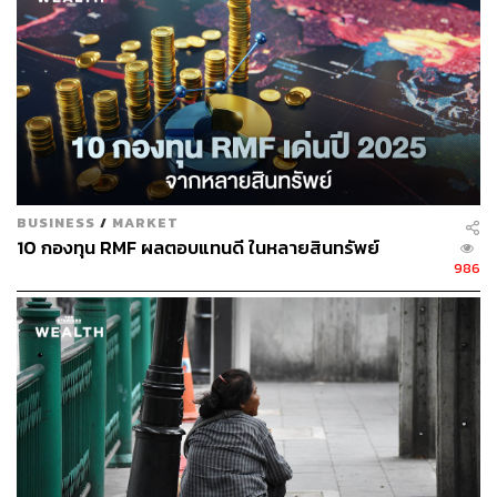
BUSINESS
/
MARKET
10 กองทุน RMF ผลตอบแทนดี ในหลายสินทรัพย์
986
ภาพประกอบ:
Nisakorn R.
พิสูจน์อักษร:
ภาวิกา ขันติศรีสกุล