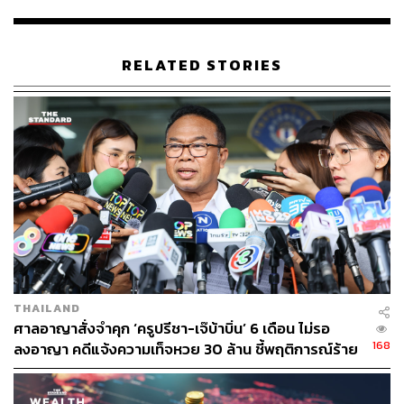
ประมาณ 400 บาท โดยมีอายุระหว่าง 33-55 ปี และพบด้วยว่า
นักเรียนนักศึกษาซื้อหวยเฉลี่ย 187 บาทต่อเดือน สะท้อนได้ว่า
คนไทยเล่นหวยตั้งแต่อายุยังน้อย โดยเหตุจูงใจมาจากผู้
RELATED STORIES
ปกครอง คนรอบข้าง และสื่อโซเชียล
จากการเก็บข้อมูลยังพบว่า ร้อยละ 50 ของมนุษย์เงินเดือน
และเจ้าของธุรกิจ คิดเป็น 12 ล้านคน เล่นหวย โดยแบ่งเป็น 3
กลุ่ม โดยร้อยละ 26 เล่นเพื่อสนุก ร้อยละ 63 ชอบและหวังเงิน
รางวัล และร้อยละ 11 ติดหวย โดยสรุปได้ว่า มนุษย์เงินเดือน
และเจ้าของธุรกิจส่วนใหญ่ หรือประมาณ 9 ล้านคน ชอบลุ้น
รางวัล หวังว่าจะรวยขึ้น ซึ่งพฤติกรรมการซื้อหวยของกลุ่ม
คนชอบหวย พบว่า กว่าร้อยละ 80 ซื้ออย่างน้อยเดือนละครั้ง
เฉลี่ยเดือนละ 420 บาท และซื้อเพิ่มขึ้นจากครั้งแรกของการ
เล่นหวยประมาณร้อยละ 18 ซึ่งบางคนซื้อทุกงวด หรือ 24
ครั้งต่อปี จ่ายค่าหวยมากกว่ากลุ่มชอบหวยถึง 2 เท่า และซื้อ
THAILAND
เพิ่มขึ้นจากครั้งแรกร้อยละ 26
ศาลอาญาสั่งจำคุก ‘ครูปรีชา-เจ๊บ้าบิ่น’ 6 เดือน ไม่รอ
168
ลงอาญา คดีแจ้งความเท็จหวย 30 ล้าน ชี้พฤติการณ์ร้าย
แรง