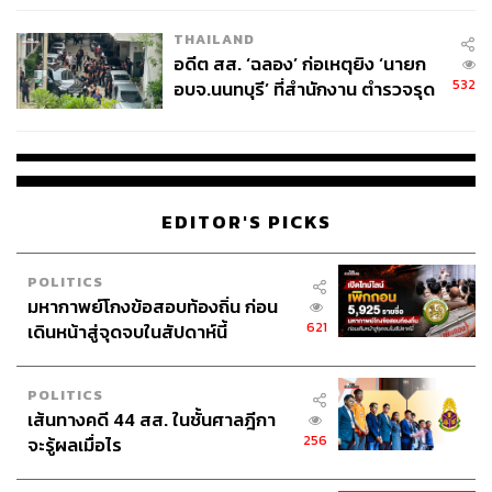
EU บังคับปีหน้า
THAILAND
อดีต สส. ‘ฉลอง’ ก่อเหตุยิง ‘นายก
532
อบจ.นนทบุรี’ ที่สำนักงาน ตำรวจรุด
ลงพื้นที่
EDITOR'S PICKS
POLITICS
มหากาพย์โกงข้อสอบท้องถิ่น ก่อน
621
เดินหน้าสู่จุดจบในสัปดาห์นี้
POLITICS
เส้นทางคดี 44 สส. ในชั้นศาลฎีกา
256
จะรู้ผลเมื่อไร