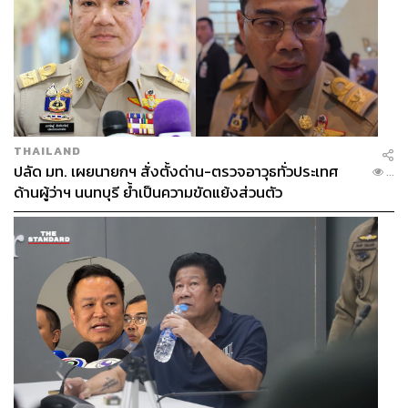
THAILAND
ปลัด มท. เผยนายกฯ สั่งตั้งด่าน-ตรวจอาวุธทั่วประเทศ
...
ด้านผู้ว่าฯ นนทบุรี ย้ำเป็นความขัดแย้งส่วนตัว