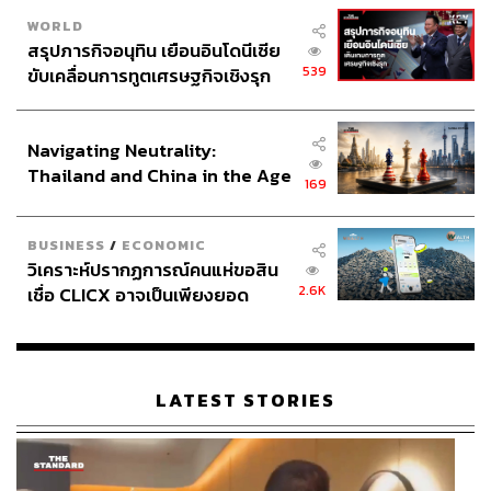
WORLD
สรุปภารกิจอนุทิน เยือนอินโดนีเซีย
539
ขับเคลื่อนการทูตเศรษฐกิจเชิงรุก
ประกาศหุ้นส่วนยุทธศาสตร์ไทย –
อินโดนีเซีย
Navigating Neutrality:
Thailand and China in the Age
169
of a New Global Order
BUSINESS
/
ECONOMIC
วิเคราะห์ปรากฏการณ์คนแห่ขอสิน
2.6K
เชื่อ CLICX อาจเป็นเพียงยอด
ภูเขาน้ำแข็ง ของปัญหาหนี้ครัว
เรือนไทยที่ถูกซุกไว้
LATEST STORIES