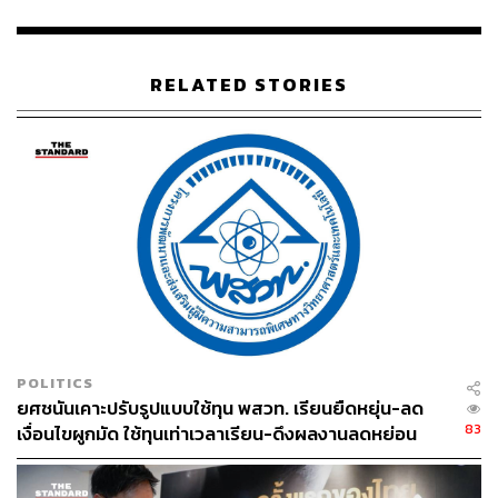
TAGS:
กระทรวงการอุดมศึกษา วิทยาศาสตร์ วิจัย และ
นวัตกรรม
วันมูหะมัดนอร์ มะทา
California University FCE
วุฒิการศึกษา
RELATED STORIES
94
ABOUT THE AUTHOR
POLITICS
THE STANDARD TEAM
ยศชนันเคาะปรับรูปแบบใช้ทุน พสวท. เรียนยืดหยุ่น-ลด
กองบรรณาธิการ THE STANDARD
83
เงื่อนไขผูกมัด ใช้ทุนเท่าเวลาเรียน-ดึงผลงานลดหย่อน
เวลา ดันให้มีผลย้อนหลัง
ABOUT THE PHOTOGRAPHER