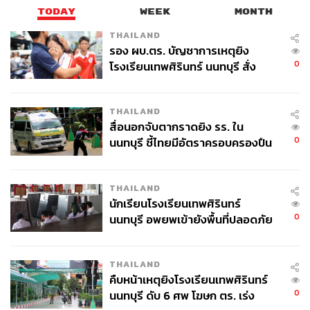
TODAY
WEEK
MONTH
THAILAND
รอง ผบ.ตร. บัญชาการเหตุยิง
0
โรงเรียนเทพศิรินทร์ นนทบุรี สั่ง
ค้นหา 2 รอบยืนยันไร้คนติดค้าง พบ
ศพปู่-ย่าที่บ้านพักผู้ก่อเหตุ
THAILAND
สื่อนอกจับตากราดยิง รร. ใน
0
นนทบุรี ชี้ไทยมีอัตราครอบครองปืน
สูงในระดับต้นของภูมิภาค
THAILAND
นักเรียนโรงเรียนเทพศิรินทร์
0
นนทบุรี อพยพเข้ายังพื้นที่ปลอดภัย
ชั่วคราว หลังเหตุใช้อาวุธปืนภายใน
โรงเรียนคลี่คลาย
THAILAND
คืบหน้าเหตุยิงโรงเรียนเทพศิรินทร์
0
นนทบุรี ดับ 6 ศพ โฆษก ตร. เร่ง