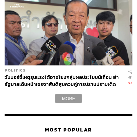
POLITICS
วันนอร์ชี้เหตุรุนแรงใต้อาจโยงกลุ่มผลประโยชน์เถื่อน ย้ำ
93
รัฐบาลเดินหน้าเจรจาสันติสุขควบคู่การปราบปรามเด็ด
ขาด
MORE
MOST POPULAR