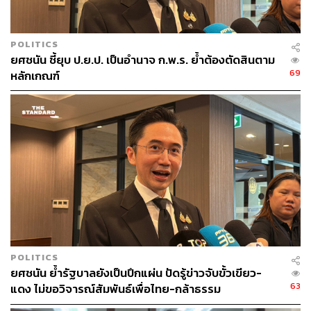
POLITICS
ยศชนัน ชี้ยุบ ป.ย.ป. เป็นอำนาจ ก.พ.ร. ย้ำต้องตัดสินตาม
69
หลักเกณฑ์
POLITICS
ยศชนัน ย้ำรัฐบาลยังเป็นปึกแผ่น ปัดรู้ข่าวจับขั้วเขียว-
63
แดง ไม่ขอวิจารณ์สัมพันธ์เพื่อไทย-กล้าธรรม