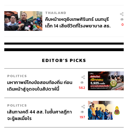
สอบปมขโมยปืนปู่ก่อเหตุ
THAILAND
คืบหน้าเหตุยิงเทพศิรินทร์ นนทบุรี
0
เด็ก 14 เสียชีวิตที่โรงพยาบาล สธ.
ยืนยันครูเสียชีวิต 5 ราย เจ็บ 22
ราย
EDITOR'S PICKS
POLITICS
มหากาพย์โกงข้อสอบท้องถิ่น ก่อน
562
เดินหน้าสู่จุดจบในสัปดาห์นี้
POLITICS
เส้นทางคดี 44 สส. ในชั้นศาลฎีกา
197
จะรู้ผลเมื่อไร