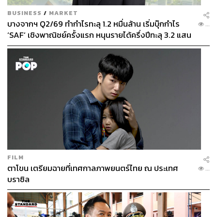
BUSINESS
/
MARKET
บางจากฯ Q2/69 ทำกำไรทะลุ 1.2 หมื่นล้าน เริ่มบุ๊กกำไร
...
‘SAF’ เชิงพาณิชย์ครั้งแรก หนุนรายได้ครึ่งปีทะลุ 3.2 แสน
ล้าน
FILM
ตาโขน เตรียมฉายที่เทศกาลภาพยนตร์ไทย ณ ประเทศ
...
บราซิล