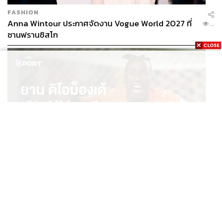
FASHION
Anna Wintour ประกาศจัดงาน Vogue World 2027 ที่
...
ซานฟรานซิสโก
SPORT
ยาน ดิโอม็องเด้ 2 ปีก่อนยังไร้สโมสรอาชีพ สู่นักเตะค่าตัว
...
125 ล้านยูโร กับคำสัญญาถึงน้องสาวผู้ล่วงลับ