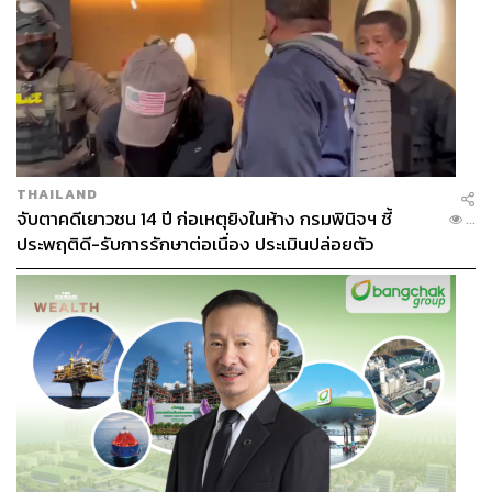
THAILAND
จับตาคดีเยาวชน 14 ปี ก่อเหตุยิงในห้าง กรมพินิจฯ ชี้
...
ประพฤติดี-รับการรักษาต่อเนื่อง ประเมินปล่อยตัว