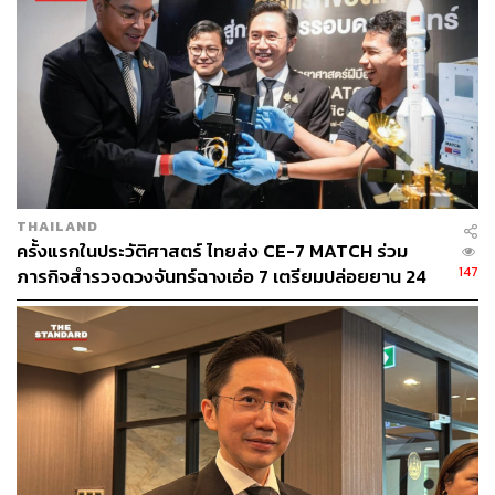
ศวิตา พูลเสถียร
ช่างภาพข่าว ประจำสำนักข่าว THE
STANDARD
THAILAND
ครั้งแรกในประวัติศาสตร์ ไทยส่ง CE-7 MATCH ร่วม
147
ภารกิจสำรวจดวงจันทร์ฉางเอ๋อ 7 เตรียมปล่อยยาน 24
ส.ค.นี้